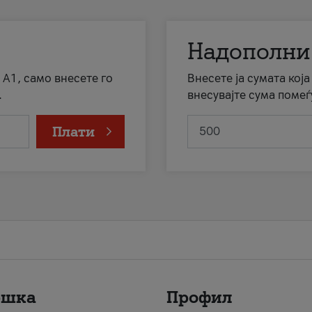
Надополни
 А1, само внесете го
Внесете ја сумата кој
.
внесувајте сума помеѓ
Плати
ршка
Профил