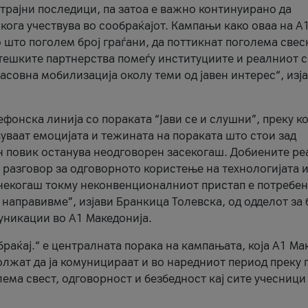
трајни последици, па затоа е важно континуирано да
 кога учествува во сообраќајот. Кампањи како оваа на A
 што поголем број граѓани, да поттикнат поголема свес
атешките партнерства помеѓу институциите и реалниот 
асовна мобилизација околу теми од јавен интерес“, изј
онска линија со пораката “Јави се и слушни”, преку ко
уваат емоцијата и тежината на пораката што стои зад
н повик останува неодговорен засекогаш. Добиените р
 разговор за одговорното користење на технологијата и
онекогаш токму неконвенционалниот пристап е потребен
 направивме”, изјави Бранкица Толевска, од одделот за 
уникации во А1 Македонија.
браќај.“ е централната порака на кампањата, која A1 Ма
лжат да ја комуницираат и во наредниот период преку 
ема свест, одговорност и безбедност кај сите учесници