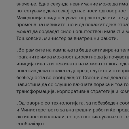
значење. Една секунда невнимание може да има 
потсетуваме дека секој од нас носи одговорност
Македонија придонесуваат пораката да стигне до
промена на навиките, но и да покажат дека стр
можат да создадат силен општествен импакт и м
Тошковски, министер за внатрешни работи.
„Во рамките на кампањата беше активирана телеф
граѓаните имаа можност директно да ја почувств
иницијативата и тежината на моментот кога еде
покажаа дека пораката допре до луѓето и отвори
безбедноста во сообраќајот. Свесни сме дека п
навистина да се слушне важната порака и тоа го
трансформација, корпоративна стратегија и ком
„Одговорно со технологијата, за побезбеден соо
и Министерството за внатрешни работи ќе продо
активности и канали, со цел поттикнување погол
сообраќајот.