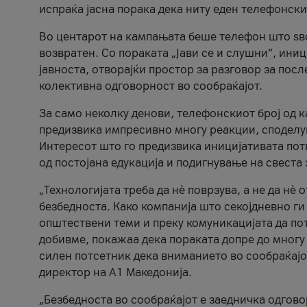
испраќа јасна порака дека ниту еден телефонск
Во центарот на кампањата беше телефон што ѕво
возвратен. Со пораката „Јави се и слушни“, ини
јавноста, отворајќи простор за разговор за пос
колективна одговорност во сообраќајот.
За само неколку денови, телефонскиот број од 
предизвика импресивно многу реакции, споделу
Интересот што го предизвика иницијативата потв
од постојана едукација и подигнување на свеста 
„Технологијата треба да нè поврзува, а не да нè 
безбедноста. Како компанија што секојдневно г
општествени теми и преку комуникацијата да по
добивме, покажаа дека пораката допре до многу 
силен потсетник дека вниманието во сообраќајо
директор на А1 Македонија.
„Безбедноста во сообраќајот е заедничка одгов