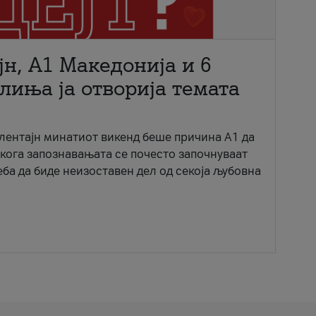
јн, A1 Македонија и 6
лиња ја отворија темата
ентајн минатиот викенд беше причина А1 да
 кога запознавањата се почесто започнуваат
еба да биде неизоставен дел од секоја љубовна