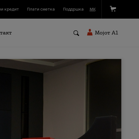
и кредит
Плати сметка
Поддршка
МК
такт
Мојот A1