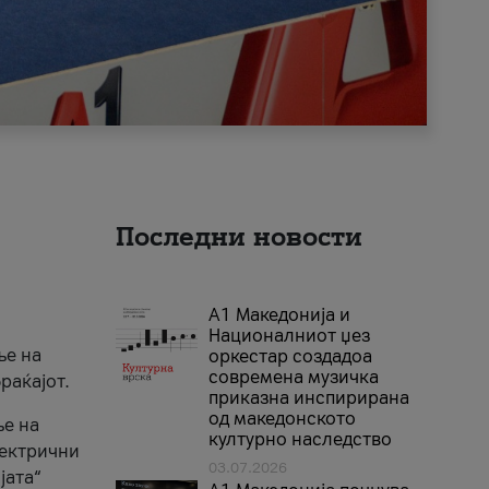
Последни новости
А1 Македонија и
Националниот џез
ње на
оркестар создадоа
современа музичка
раќајот.
приказна инспирирана
од македонското
ње на
културно наследство
лектрични
03.07.2026
јата“