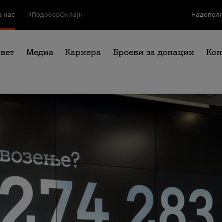
а нас
#ПодобарОнлајн
Надополн
свет
Медиа
Кариера
Броеви за донации
Кон