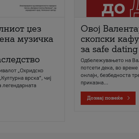
лниот џез
Овој Валента
мена музичка
скопски кафу
за safe dating
аследство
Одбележувањето на Вал
потсети дека, во време
ивалот „Охридско
онлајн, безбедноста тр
„Културна врска“, чиј
приказна...
а легендарната
Дознај повеќе