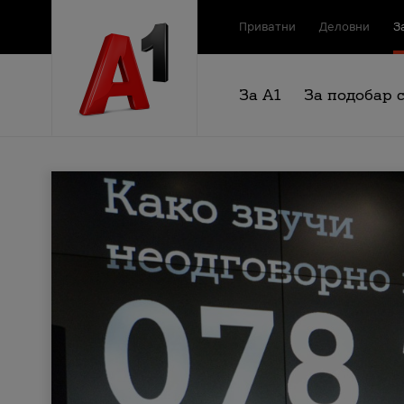
Приватни
Деловни
З
За А1
За подобар 