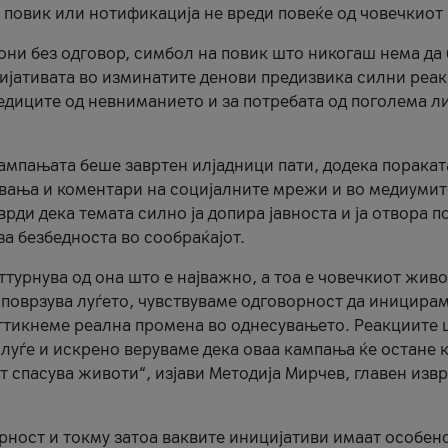
и повик или нотификација не вреди повеќе од човечкиот
ни без одговор, симбол на повик што никогаш нема да
цијативата во изминатите денови предизвика силни реак
ледиците од невниманието и за потребата од поголема л
кампањата беше завртен илјадници пати, додека поракат
вања и коментари на социјалните мрежи и во медиумит
рди дека темата силно ја допира јавноста и ја отвора п
за безбедноста во сообраќајот.
оттурнува од она што е најважно, а тоа е човечкиот живо
и поврзува луѓето, чувствуваме одговорност да иницира
ттикнеме реална промена во однесувањето. Реакциите 
луѓе и искрено веруваме дека оваа кампања ќе остане 
т спасува животи“, изјави Методија Мирчев, главен изв
орност и токму затоа ваквите иницијативи имаат особен