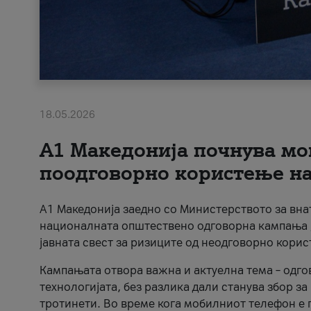
18.05.2026
A1 Македонија почнува мо
поодговорно користење на 
A1 Македонија заедно со Министерството за вна
националната општествено одговорна кампања „
јавната свест за ризиците од неодговорно кори
Кампањата отвора важна и актуелна тема – одго
технологијата, без разлика дали станува збор з
тротинети. Во време кога мобилниот телефон е п