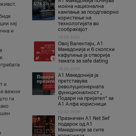
A1 Македонија почнува
 живот.
моќна национална
кампања за поодговорно
 биде
користење на
ции кај
технологијата во
сообраќајот
ична и
18.05.2026
Овој Валентајн, A1
Македонија и 6 скопски
а
кафулиња ја отворија
е.
темата за safe dating
отребата
16.02.2026
А1 Македонија ја
претставува
т и
револуционерната
ме важни
функционалност „
Подари на пријател“ за
што ги
А1 Алфа корисници
како
02.02.2026
ршен
Празничен A1 Net Sеf
подарок од А1
Македонија за сите
о
корисници