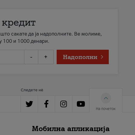
 кредит
а што сакате да ја надополните. Ве молиме,
у 100 и 1000 денари.
-
+
Надополни
Следете нè
На почеток
Мобилна апликација