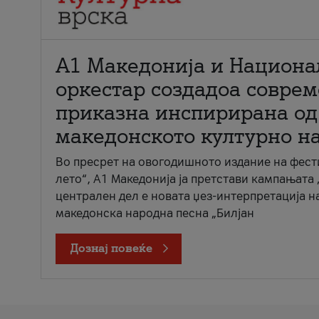
А1 Македонија и Национа
оркестар создадоа совре
приказна инспирирана од
македонското културно н
Во пресрет на овогодишното издание на фест
лето“, А1 Македонија ја претстави кампањата 
централен дел е новата џез-интерпретација н
македонска народна песна „Билјан
Дознај повеќе