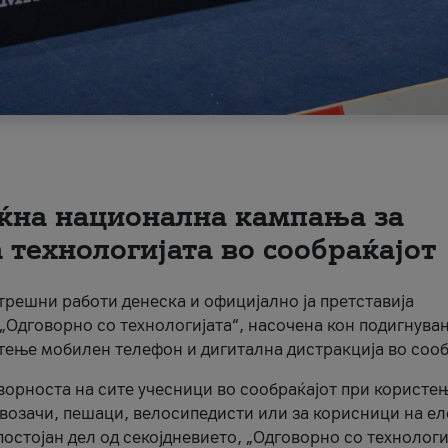
ќна национална кампања за
технологијата во сообраќајот
трешни работи денеска и официјално ја претставија
Одговорно со технологијата“, насочена кон подигнува
стење мобилен телефон и дигитална дистракција во сооб
ворноста на сите учесници во сообраќајот при користе
а возачи, пешаци, велосипедисти или за корисници на е
остојан дел од секојдневието, „Одговорно со технологи