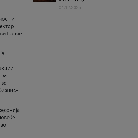
04.12.2025
1
ност и
сектор
ави Панче
ја
еакции
 за
 за
бизнис-
кедонија
повеќе
 во