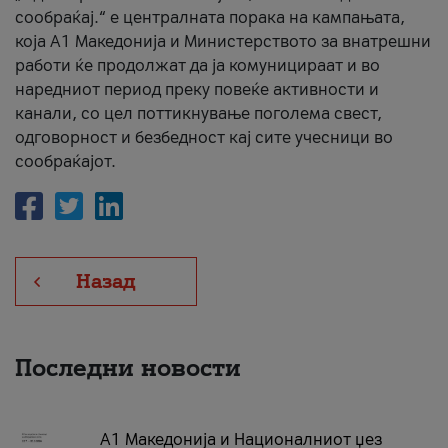
сообраќај.“ е централната порака на кампањата,
која A1 Македонија и Министерството за внатрешни
работи ќе продолжат да ја комуницираат и во
наредниот период преку повеќе активности и
канали, со цел поттикнување поголема свест,
одговорност и безбедност кај сите учесници во
сообраќајот.
Назад
Последни новости
А1 Македонија и Националниот џез