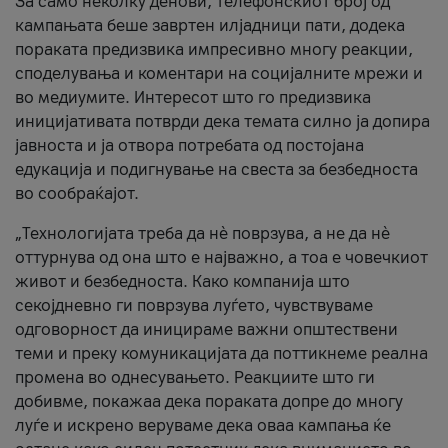
За само неколку денови, телефонскиот број од
кампањата беше завртен илјадници пати, додека
пораката предизвика импресивно многу реакции,
споделувања и коментари на социјалните мрежи и
во медиумите. Интересот што го предизвика
иницијативата потврди дека темата силно ја допира
јавноста и ја отвора потребата од постојана
едукација и подигнување на свеста за безбедноста
во сообраќајот.
„Технологијата треба да нè поврзува, а не да нè
оттурнува од она што е најважно, а тоа е човечкиот
живот и безбедноста. Како компанија што
секојдневно ги поврзува луѓето, чувствуваме
одговорност да иницираме важни општествени
теми и преку комуникацијата да поттикнеме реална
промена во однесувањето. Реакциите што ги
добивме, покажаа дека пораката допре до многу
луѓе и искрено веруваме дека оваа кампања ќе