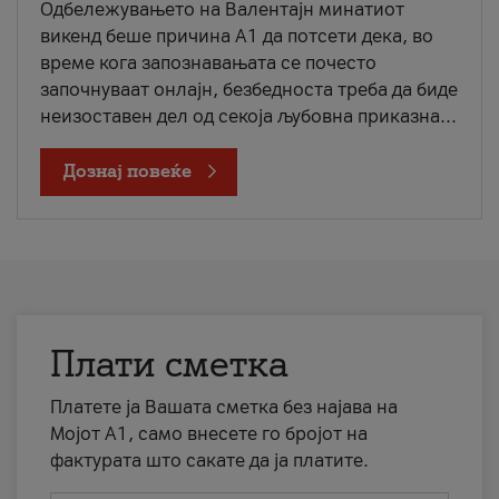
Одбележувањето на Валентајн минатиот
викенд беше причина А1 да потсети дека, во
време кога запознавањата се почесто
започнуваат онлајн, безбедноста треба да биде
неизоставен дел од секоја љубовна приказна...
Дознај повеќе
Плати сметка
Платете ја Вашата сметка без најава на
Мојот А1, само внесете го бројот на
фактурата што сакате да ја платите.