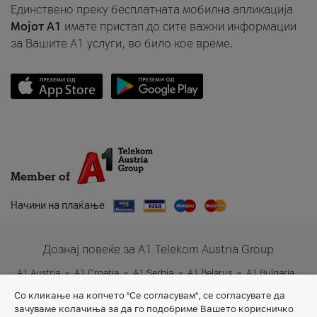
Единствено преку бесплатната мобилна апликација
Мојот A1
имате пристап до сите важни информации
за Вашите A1 услуги, во било кое време.
Member of
Начини на плаќање
Дознај повеќе за A1 Telekom Austria Group
A1 Austria
A1 Croatia
A1 Serbia
A1 Belarus
A1 Bulgaria
A1 Slovenia
A1 Digital
Со кликање на копчето "Се согласувам", се согласувате да
зачуваме колачиња за да го подобриме Вашето корисничко