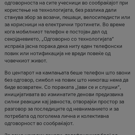
одговорноста на сите учесници во сообраќајот при
користење на технологијата, без разлика дали
станува збор за возачи, пешаци, велосипедисти или
за корисници на електрични тротинети. Во време
кога мобилниот телефон е постојан дел од
секојдневието, „Одговорно со технологијата“
испраќа јасна порака дека ниту еден телефонски
повик или нотификација не вреди повеќе од
човечкиот живот.
Во центарот на кампањата беше телефон што ѕвони
без одговор, симбол на повик што никогаш нема да
биде возвратен. Со пораката „Јави се и слушни“,
иницијативата во изминатите денови предизвика
силни реакции кај јавноста, отворајќи простор за
разговор за последиците од невниманието и за
потребата од поголема лична и колективна
одговорност во сообраќајот.