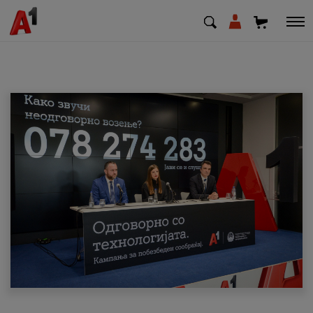
МК
EN
SQ
Приватни
Деловни
Поддршка
Надополни кредит
Плати сметка