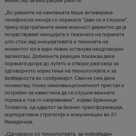
министер за внатрешни работи.
„Во рамките на кампањата беше активирана
телефонска линија со пораката “Јави се и слушни”,
преку која граѓаните имаа можност директно да ја
почувствуваат емоцијата и тежината на пораката
што стои зад иницијативата и тежината на
моментот кога еден повик останува неодговорен
засекогаш. Добиените реакции покажаа дека
пораката допре до луѓето и отвори разговор за
одговорното користење на технологијата и за
безбедноста во сообраќајот. Свесни сме дека
понекогаш токму неконвенционалниот пристап е
потребен за навистина да се слушне важната
порака и тоа го направивме”, изјави Бранкица
Толевска, од одделот за бизнис-трансформација,
корпоративна стратегија и комуникации во А1
Македонија.
„Одговорно со технологијата, за побезбеден