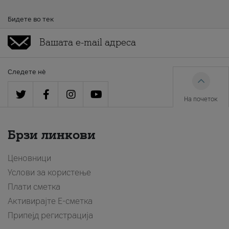
Бидете во тек
Следете нè
На почеток
Брзи линкови
Ценовници
Услови за користење
Плати сметка
Активирајте Е-сметка
Припејд регистрација