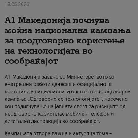
18.05.2026
За нас
A1 Македонија почнува
#ПодобарОнлајн
моќна национална кампања
за поодговорно користење
на технологијата во
сообраќајот
A1 Македонија заедно со Министерството за
внатрешни работи денеска и официјално ја
претставија националната општествено одговорна
кампања „Одговорно со технологијата“, насочена
кон подигнување на јавната свест за ризиците од
неодговорно користење мобилен телефон и
дигитална дистракција во сообраќајот.
Кампањата отвора важна и актуелна тема –