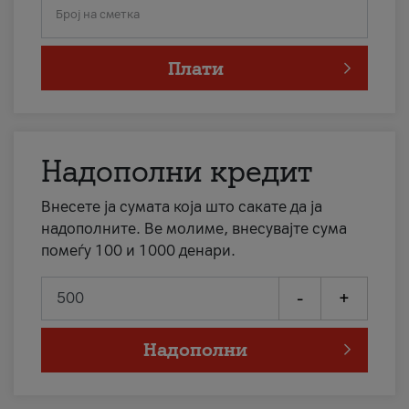
Број на сметка
Плати
Надополни кредит
Внесете ја сумата која што сакате да ја
надополните. Ве молиме, внесувајте сума
помеѓу 100 и 1000 денари.
-
+
Надополни