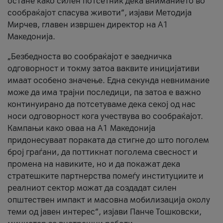
остане како силен потсетник дека вниманието во
сообраќајот спасува животи“, изјави Методија
Мирчев, главен извршен директор на А1
Македонија.
„Безбедноста во сообраќајот е заедничка
одговорност и токму затоа ваквите иницијативи
имаат особено значење. Една секунда невнимание
може да има трајни последици, па затоа е важно
континуирано да потсетуваме дека секој од нас
носи одговорност кога учествува во сообраќајот.
Кампањи како оваа на A1 Македонија
придонесуваат пораката да стигне до што поголем
број граѓани, да поттикнат поголема свесност и
промена на навиките, но и да покажат дека
стратешките партнерства помеѓу институциите и
реалниот сектор можат да создадат силен
општествен импакт и масовна мобилизација околу
теми од јавен интерес“, изјави Панче Тошковски,