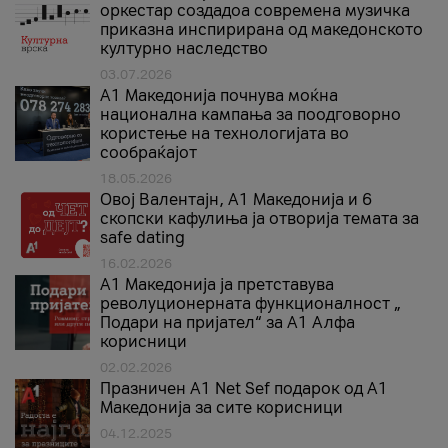
оркестар создадоа современа музичка
приказна инспирирана од македонското
културно наследство
03.07.2026
A1 Македонија почнува моќна
национална кампања за поодговорно
користење на технологијата во
сообраќајот
18.05.2026
Овој Валентајн, A1 Македонија и 6
скопски кафулиња ја отворија темата за
safe dating
16.02.2026
А1 Македонија ја претставува
револуционерната функционалност „
Подари на пријател“ за А1 Алфа
корисници
02.02.2026
Празничен A1 Net Sеf подарок од А1
Македонија за сите корисници
04.12.2025