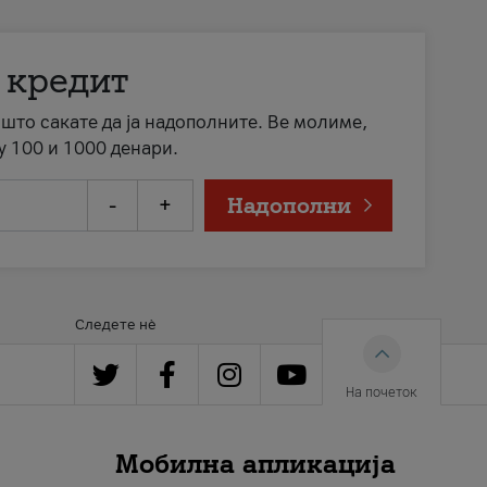
 кредит
а што сакате да ја надополните. Ве молиме,
у 100 и 1000 денари.
-
+
Надополни
Следете нè
На почеток
Мобилна апликација