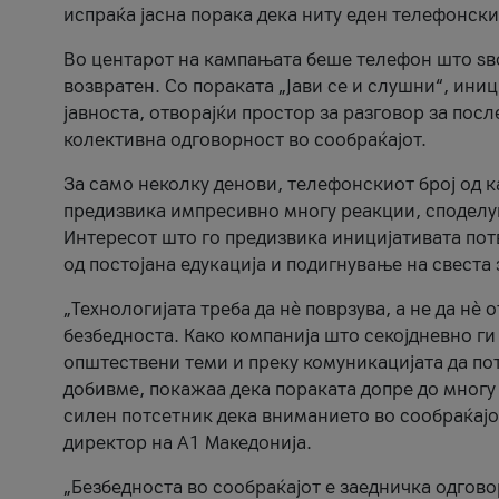
испраќа јасна порака дека ниту еден телефонск
Во центарот на кампањата беше телефон што ѕво
возвратен. Со пораката „Јави се и слушни“, ини
јавноста, отворајќи простор за разговор за пос
колективна одговорност во сообраќајот.
За само неколку денови, телефонскиот број од 
предизвика импресивно многу реакции, споделу
Интересот што го предизвика иницијативата потв
од постојана едукација и подигнување на свеста 
„Технологијата треба да нè поврзува, а не да нè 
безбедноста. Како компанија што секојдневно г
општествени теми и преку комуникацијата да по
добивме, покажаа дека пораката допре до многу 
силен потсетник дека вниманието во сообраќајо
директор на А1 Македонија.
„Безбедноста во сообраќајот е заедничка одгов