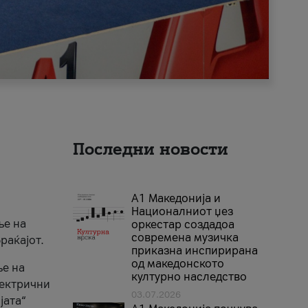
Последни новости
А1 Македонија и
Националниот џез
ње на
оркестар создадоа
современа музичка
раќајот.
приказна инспирирана
од македонското
ње на
културно наследство
лектрични
03.07.2026
јата“