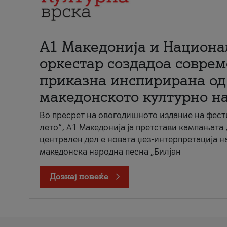
А1 Македонија и Национа
оркестар создадоа совре
приказна инспирирана од
македонското културно н
Во пресрет на овогодишното издание на фест
лето“, А1 Македонија ја претстави кампањата 
централен дел е новата џез-интерпретација н
македонска народна песна „Билјан
Дознај повеќе