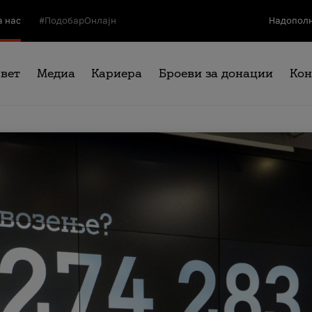
а нас
#ПодобарОнлајн
Надополн
свет
Медиа
Кариера
Броеви за донации
Кон