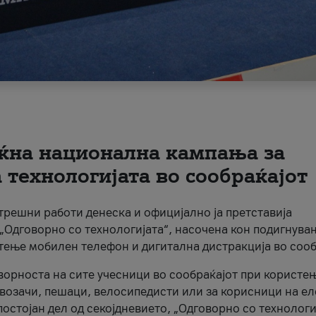
ќна национална кампања за
технологијата во сообраќајот
трешни работи денеска и официјално ја претставија
Одговорно со технологијата“, насочена кон подигнува
стење мобилен телефон и дигитална дистракција во сооб
ворноста на сите учесници во сообраќајот при користе
а возачи, пешаци, велосипедисти или за корисници на е
остојан дел од секојдневието, „Одговорно со технологи