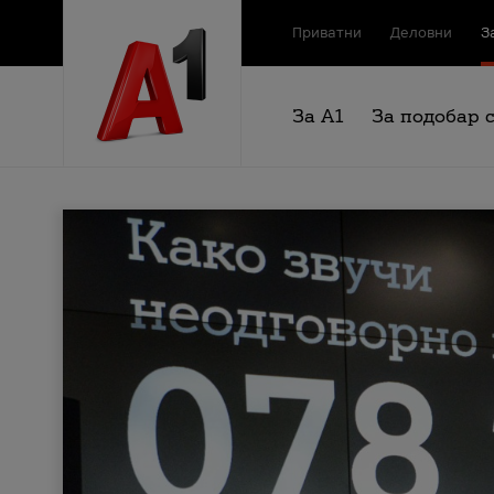
Приватни
Деловни
З
За А1
За подобар 