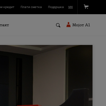
и кредит
Плати сметка
Поддршка
МК
такт
Мојот A1