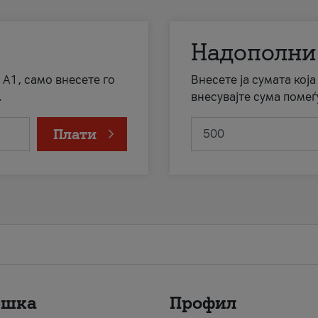
Надополни
 А1, само внесете го
Внесете ја сумата кој
.
внесувајте сума помеѓ
Плати
ршка
Профил