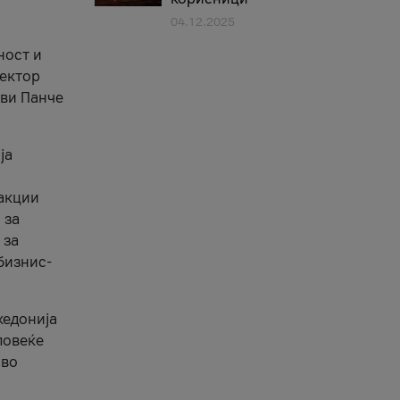
04.12.2025
1
ност и
сектор
ави Панче
ја
еакции
 за
 за
бизнис-
кедонија
повеќе
 во