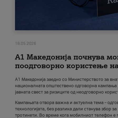
18.05.2026
A1 Македонија почнува мо
поодговорно користење на 
A1 Македонија заедно со Министерството за вна
националната општествено одговорна кампања „
јавната свест за ризиците од неодговорно кори
Кампањата отвора важна и актуелна тема – одго
технологијата, без разлика дали станува збор з
тротинети. Во време кога мобилниот телефон е п