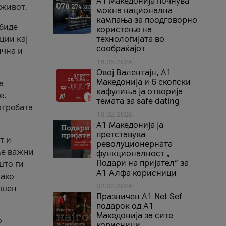
A1 Македонија почнува
 живот.
моќна национална
кампања за поодговорно
 биде
користење на
ции кај
технологијата во
сообраќајот
ична и
18.05.2026
Овој Валентајн, A1
Македонија и 6 скопски
а
кафулиња ја отворија
е.
темата за safe dating
отребата
16.02.2026
А1 Македонија ја
претставува
т и
револуционерната
ме важни
функционалност „
Подари на пријател“ за
што ги
А1 Алфа корисници
како
02.02.2026
ршен
Празничен A1 Net Sеf
подарок од А1
Македонија за сите
о
корисници