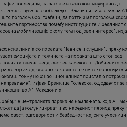
трајни последици, па затоа е важно континуирано да
 кога учествува во сообраќајот. Кампањи како оваа на A
 што поголем број граѓани, да поттикнат поголема свес
атешките партнерства помеѓу институциите и реалниот 
асовна мобилизација околу теми од јавен интерес“, изј
онска линија со пораката “Јави се и слушни”, преку ко
уваат емоцијата и тежината на пораката што стои зад
н повик останува неодговорен засекогаш. Добиените р
 разговор за одговорното користење на технологијата и
онекогаш токму неконвенционалниот пристап е потребен
 направивме”, изјави Бранкица Толевска, од одделот за 
уникации во А1 Македонија.
браќај.“ е централната порака на кампањата, која A1 Ма
лжат да ја комуницираат и во наредниот период преку 
ема свест, одговорност и безбедност кај сите учесници