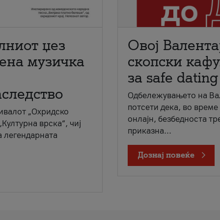
лниот џез
Овој Валента
мена музичка
скопски кафу
за safe dating
аследство
Одбележувањето на Вал
потсети дека, во време
ивалот „Охридско
онлајн, безбедноста тр
„Културна врска“, чиј
приказна...
а легендарната
Дознај повеќе