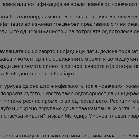
и повик или нотификација не вреди повеќе од човечкиот
ни без одговор, симбол на повик што никогаш нема да
цијативата во изминатите денови предизвика силни реак
ледиците од невниманието и за потребата од поголема л
кампањата беше завртен илјадници пати, додека поракат
вања и коментари на социјалните мрежи и во медиумит
рди дека темата силно ја допира јавноста и ја отвора п
за безбедноста во сообраќајот.
оттурнува од она што е најважно, а тоа е човечкиот живо
и поврзува луѓето, чувствуваме одговорност да иницира
ттикнеме реална промена во однесувањето. Реакциите 
луѓе и искрено веруваме дека оваа кампања ќе остане 
т спасува животи“, изјави Методија Мирчев, главен изв
орност и токму затоа ваквите иницијативи имаат особен