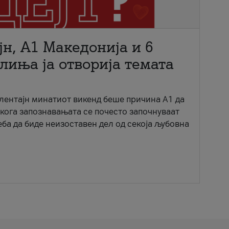
јн, A1 Македонија и 6
лиња ја отворија темата
ентајн минатиот викенд беше причина А1 да
 кога запознавањата се почесто започнуваат
еба да биде неизоставен дел од секоја љубовна