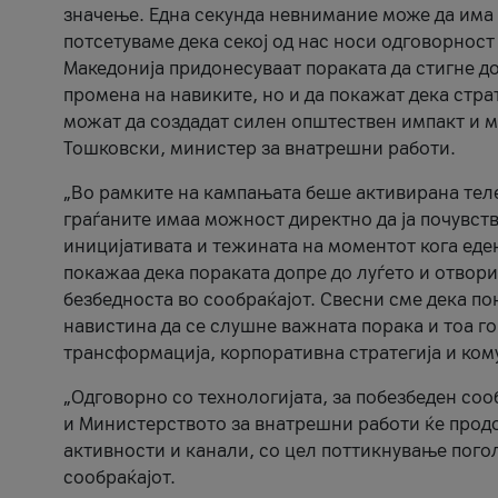
значење. Една секунда невнимание може да има 
потсетуваме дека секој од нас носи одговорност
Македонија придонесуваат пораката да стигне до
промена на навиките, но и да покажат дека стр
можат да создадат силен општествен импакт и м
Тошковски, министер за внатрешни работи.
„Во рамките на кампањата беше активирана телеф
граѓаните имаа можност директно да ја почувств
иницијативата и тежината на моментот кога еде
покажаа дека пораката допре до луѓето и отвори
безбедноста во сообраќајот. Свесни сме дека п
навистина да се слушне важната порака и тоа го
трансформација, корпоративна стратегија и ком
„Одговорно со технологијата, за побезбеден соо
и Министерството за внатрешни работи ќе продо
активности и канали, со цел поттикнување погол
сообраќајот.