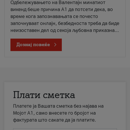
Одбележувањето на Валентајн минатиот
викенд беше причина А1 да потсети дека, во
време кога запознавањата се почесто
започнуваат онлајн, безбедноста треба да биде
неизоставен дел од секоја љубовна приказна...
Дознај повеќе
Плати сметка
Платете ја Вашата сметка без најава на
Мојот А1, само внесете го бројот на
фактурата што сакате да ја платите.