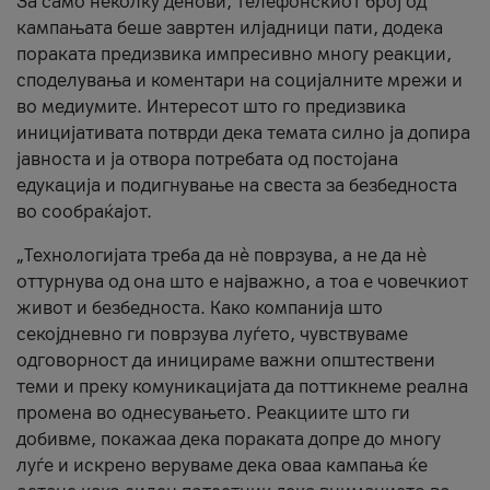
За само неколку денови, телефонскиот број од
кампањата беше завртен илјадници пати, додека
пораката предизвика импресивно многу реакции,
споделувања и коментари на социјалните мрежи и
во медиумите. Интересот што го предизвика
иницијативата потврди дека темата силно ја допира
јавноста и ја отвора потребата од постојана
едукација и подигнување на свеста за безбедноста
во сообраќајот.
„Технологијата треба да нè поврзува, а не да нè
оттурнува од она што е најважно, а тоа е човечкиот
живот и безбедноста. Како компанија што
секојдневно ги поврзува луѓето, чувствуваме
одговорност да иницираме важни општествени
теми и преку комуникацијата да поттикнеме реална
промена во однесувањето. Реакциите што ги
добивме, покажаа дека пораката допре до многу
луѓе и искрено веруваме дека оваа кампања ќе