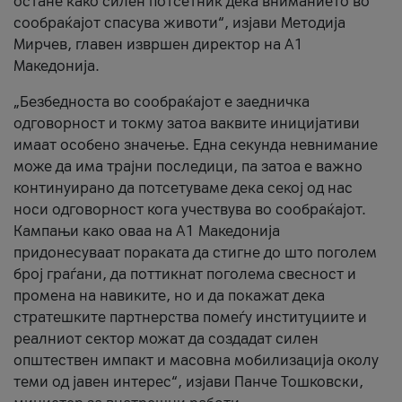
остане како силен потсетник дека вниманието во
сообраќајот спасува животи“, изјави Методија
Мирчев, главен извршен директор на А1
Македонија.
„Безбедноста во сообраќајот е заедничка
одговорност и токму затоа ваквите иницијативи
имаат особено значење. Една секунда невнимание
може да има трајни последици, па затоа е важно
континуирано да потсетуваме дека секој од нас
носи одговорност кога учествува во сообраќајот.
Кампањи како оваа на A1 Македонија
придонесуваат пораката да стигне до што поголем
број граѓани, да поттикнат поголема свесност и
промена на навиките, но и да покажат дека
стратешките партнерства помеѓу институциите и
реалниот сектор можат да создадат силен
општествен импакт и масовна мобилизација околу
теми од јавен интерес“, изјави Панче Тошковски,