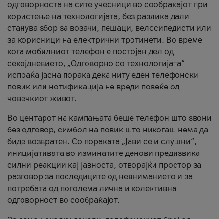
одговорноста на сите учесници во сообраќајот при
користење на технологијата, без разлика дали
станува збор за возачи, пешаци, велосипедисти или
за корисници на електрични тротинети. Во време
кога мобилниот телефон е постојан дел од
секојдневието, „Одговорно со технологијата“
испраќа јасна порака дека ниту еден телефонски
повик или нотификација не вреди повеќе од
човечкиот живот.
Во центарот на кампањата беше телефон што ѕвони
без одговор, симбол на повик што никогаш нема да
биде возвратен. Со пораката „Јави се и слушни“,
иницијативата во изминатите денови предизвика
силни реакции кај јавноста, отворајќи простор за
разговор за последиците од невниманието и за
потребата од поголема лична и колективна
одговорност во сообраќајот.