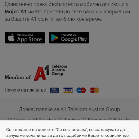
Единствено преку бесплатната мобилна апликација
Мојот A1
имате пристап до сите важни информации
за Вашите A1 услуги, во било кое време.
Member of
Начини на плаќање
Дознај повеќе за A1 Telekom Austria Group
A1 Austria
A1 Croatia
A1 Serbia
A1 Belarus
A1 Bulgaria
A1 Slovenia
A1 Digital
Со кликање на копчето "Се согласувам", се согласувате да
зачуваме колачиња за да го подобриме Вашето корисничко