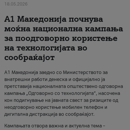
18.05.2026
За нас
A1 Македонија почнува
#ПодобарОнлајн
моќна национална кампања
за поодговорно користење
на технологијата во
сообраќајот
A1 Македонија заедно со Министерството за
внатрешни работи денеска и официјално ја
претставија националната општествено одговорна
кампања „Одговорно со технологијата“, насочена
кон подигнување на јавната свест за ризиците од
неодговорно користење мобилен телефон и
дигитална дистракција во сообраќајот.
Кампањата отвора важна и актуелна тема –