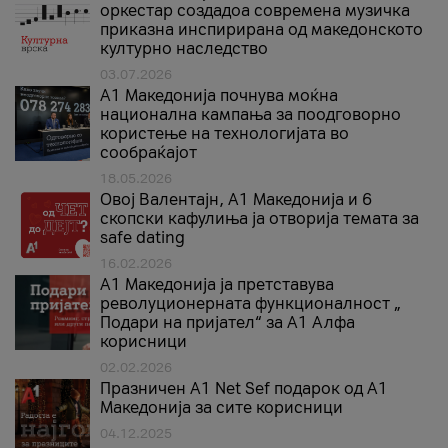
оркестар создадоа современа музичка
приказна инспирирана од македонското
културно наследство
03.07.2026
A1 Македонија почнува моќна
национална кампања за поодговорно
користење на технологијата во
сообраќајот
18.05.2026
Овој Валентајн, A1 Македонија и 6
скопски кафулиња ја отворија темата за
safe dating
16.02.2026
А1 Македонија ја претставува
револуционерната функционалност „
Подари на пријател“ за А1 Алфа
корисници
02.02.2026
Празничен A1 Net Sеf подарок од А1
Македонија за сите корисници
04.12.2025