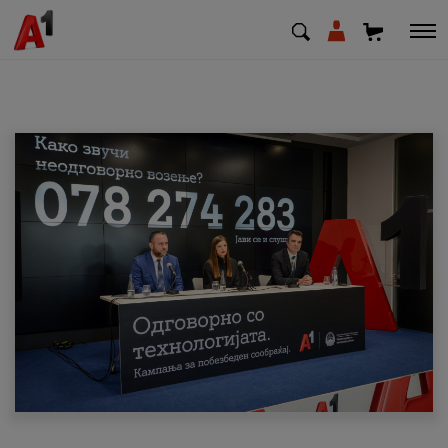
МК
EN
SQ
Приватни
Деловни
Поддршка
Надополни кредит
Плати сметка