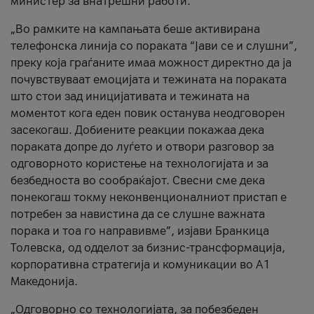
министер за внатрешни работи.
„Во рамките на кампањата беше активирана
телефонска линија со пораката “Јави се и слушни”,
преку која граѓаните имаа можност директно да ја
почувствуваат емоцијата и тежината на пораката
што стои зад иницијативата и тежината на
моментот кога еден повик останува неодговорен
засекогаш. Добиените реакции покажаа дека
пораката допре до луѓето и отвори разговор за
одговорното користење на технологијата и за
безбедноста во сообраќајот. Свесни сме дека
понекогаш токму неконвенционалниот пристап е
потребен за навистина да се слушне важната
порака и тоа го направивме”, изјави Бранкица
Толевска, од одделот за бизнис-трансформација,
корпоративна стратегија и комуникации во А1
Македонија.
„Одговорно со технологијата, за побезбеден