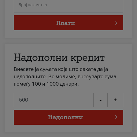
Број на сметка
Плати
Надополни кредит
Внесете ја сумата која што сакате да ја
надополните. Ве молиме, внесувајте сума
помеѓу 100 и 1000 денари.
-
+
Надополни