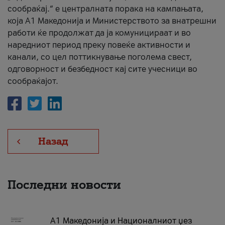
сообраќај.“ е централната порака на кампањата,
која A1 Македонија и Министерството за внатрешни
работи ќе продолжат да ја комуницираат и во
наредниот период преку повеќе активности и
канали, со цел поттикнување поголема свест,
одговорност и безбедност кај сите учесници во
сообраќајот.
Назад
Последни новости
А1 Македонија и Националниот џез