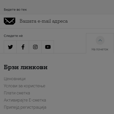
Бидете во тек
Следете нè
На почеток
Брзи линкови
Ценовници
Услови за користење
Плати сметка
Активирајте Е-сметка
Припејд регистрација