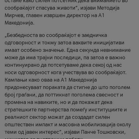
остане како силен потсетник дека вниманието во
сообраќајот спасува животи“, изјави Методија
Мирчев, главен извршен директор на А1
Македонија.
„Безбедноста во сообраќајот е заедничка
одговорност и токму затоа ваквите иницијативи
имаат особено значење. Една секунда невнимание
може да има трајни последици, па затоа е важно
континуирано да потсетуваме дека секој од нас
носи одговорност кога учествува во сообраќајот.
Кампањи како оваа на A1 Македонија
придонесуваат пораката да стигне до што поголем
број граѓани, да поттикнат поголема свесност и
промена на навиките, но и да покажат дека
стратешките партнерства помеѓу институциите и
реалниот сектор можат да создадат силен
општествен импакт и масовна мобилизација околу
теми од јавен интерес“, изјави Панче Тошковски,