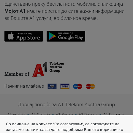
Единствено преку бесплатната мобилна апликација
Мојот A1
имате пристап до сите важни информации
за Вашите A1 услуги, во било кое време.
Member of
Начини на плаќање
Дознај повеќе за A1 Telekom Austria Group
A1 Austria
A1 Croatia
A1 Serbia
A1 Belarus
A1 Bulgaria
A1 Slovenia
A1 Digital
Со кликање на копчето "Се согласувам", се согласувате да
зачуваме колачиња за да го подобриме Вашето корисничко