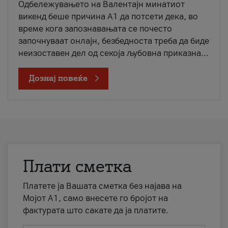
Одбележувањето на Валентајн минатиот
викенд беше причина А1 да потсети дека, во
време кога запознавањата се почесто
започнуваат онлајн, безбедноста треба да биде
неизоставен дел од секоја љубовна приказна...
Дознај повеќе
Плати сметка
Платете ја Вашата сметка без најава на
Мојот А1, само внесете го бројот на
фактурата што сакате да ја платите.