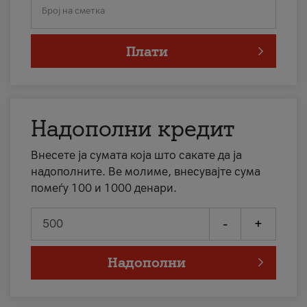
Број на сметка
Плати
Надополни кредит
Внесете ја сумата која што сакате да ја
надополните. Ве молиме, внесувајте сума
помеѓу 100 и 1000 денари.
-
+
Надополни