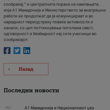
сообраќај.“ е централната порака на кампањата,
која A1 Македонија и Министерството за внатрешни
работи ќе продолжат да ја комуницираат и во
наредниот период преку повеќе активности и
канали, со цел поттикнување поголема свест,
одговорност и безбедност кај сите учесници во
сообраќајот.
Назад
Последни новости
А1 Македонија и Националниот џез