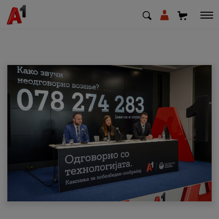
МК
EN
SQ
Приватни
Деловни
Поддршка
Надополни кредит
Плати сметка