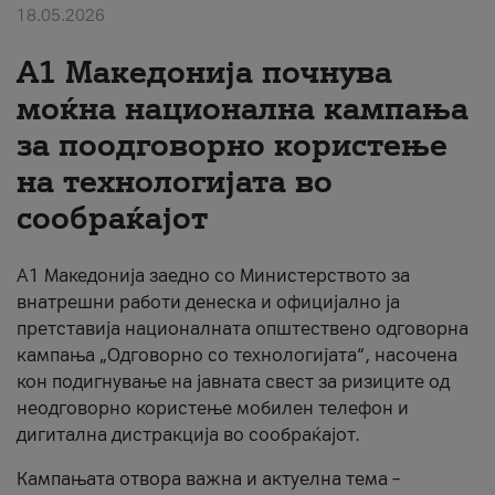
18.05.2026
За нас
A1 Македонија почнува
#ПодобарОнлајн
моќна национална кампања
за поодговорно користење
на технологијата во
сообраќајот
A1 Македонија заедно со Министерството за
внатрешни работи денеска и официјално ја
претставија националната општествено одговорна
кампања „Одговорно со технологијата“, насочена
кон подигнување на јавната свест за ризиците од
неодговорно користење мобилен телефон и
дигитална дистракција во сообраќајот.
Кампањата отвора важна и актуелна тема –