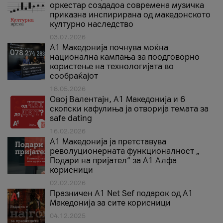
оркестар создадоа современа музичка
приказна инспирирана од македонското
културно наследство
03.07.2026
A1 Македонија почнува моќна
национална кампања за поодговорно
користење на технологијата во
сообраќајот
18.05.2026
Овој Валентајн, A1 Македонија и 6
скопски кафулиња ја отворија темата за
safe dating
16.02.2026
А1 Македонија ја претставува
револуционерната функционалност „
Подари на пријател“ за А1 Алфа
корисници
02.02.2026
Празничен A1 Net Sеf подарок од А1
Македонија за сите корисници
04.12.2025