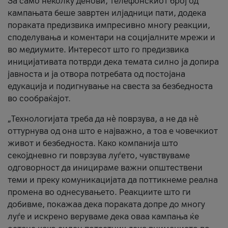
За само неколку денови, телефонскиот број од
кампањата беше завртен илјадници пати, додека
пораката предизвика импресивно многу реакции,
споделувања и коментари на социјалните мрежи и
во медиумите. Интересот што го предизвика
иницијативата потврди дека темата силно ја допира
јавноста и ја отвора потребата од постојана
едукација и подигнување на свеста за безбедноста
во сообраќајот.
„Технологијата треба да нè поврзува, а не да нè
оттурнува од она што е најважно, а тоа е човечкиот
живот и безбедноста. Како компанија што
секојдневно ги поврзува луѓето, чувствуваме
одговорност да иницираме важни општествени
теми и преку комуникацијата да поттикнеме реална
промена во однесувањето. Реакциите што ги
добивме, покажаа дека пораката допре до многу
луѓе и искрено веруваме дека оваа кампања ќе