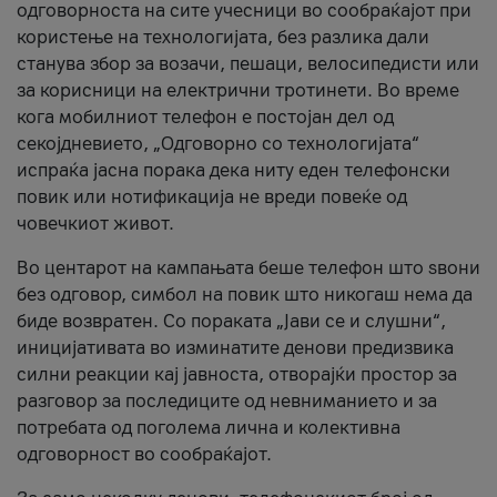
одговорноста на сите учесници во сообраќајот при
користење на технологијата, без разлика дали
станува збор за возачи, пешаци, велосипедисти или
за корисници на електрични тротинети. Во време
кога мобилниот телефон е постојан дел од
секојдневието, „Одговорно со технологијата“
испраќа јасна порака дека ниту еден телефонски
повик или нотификација не вреди повеќе од
човечкиот живот.
Во центарот на кампањата беше телефон што ѕвони
без одговор, симбол на повик што никогаш нема да
биде возвратен. Со пораката „Јави се и слушни“,
иницијативата во изминатите денови предизвика
силни реакции кај јавноста, отворајќи простор за
разговор за последиците од невниманието и за
потребата од поголема лична и колективна
одговорност во сообраќајот.