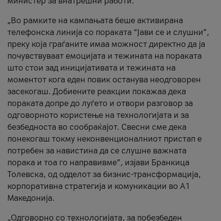
министер за внатрешни работи.
„Во рамките на кампањата беше активирана
телефонска линија со пораката “Јави се и слушни”,
преку која граѓаните имаа можност директно да ја
почувствуваат емоцијата и тежината на пораката
што стои зад иницијативата и тежината на
моментот кога еден повик останува неодговорен
засекогаш. Добиените реакции покажаа дека
пораката допре до луѓето и отвори разговор за
одговорното користење на технологијата и за
безбедноста во сообраќајот. Свесни сме дека
понекогаш токму неконвенционалниот пристап е
потребен за навистина да се слушне важната
порака и тоа го направивме”, изјави Бранкица
Толевска, од одделот за бизнис-трансформација,
корпоративна стратегија и комуникации во А1
Македонија.
„Одговорно со технологијата, за побезбеден