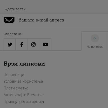
Бидете во тек
Следете нè
На почеток
Брзи линкови
Ценовници
Услови за користење
Плати сметка
Активирајте Е-сметка
Припејд регистрација