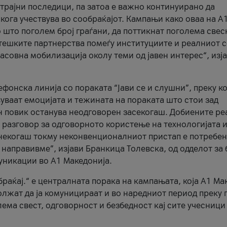
трајни последици, па затоа е важно континуирано да
 кога учествува во сообраќајот. Кампањи како оваа на A
 што поголем број граѓани, да поттикнат поголема свес
атешките партнерства помеѓу институциите и реалниот 
асовна мобилизација околу теми од јавен интерес“, изј
онска линија со пораката “Јави се и слушни”, преку ко
уваат емоцијата и тежината на пораката што стои зад
н повик останува неодговорен засекогаш. Добиените р
 разговор за одговорното користење на технологијата и
онекогаш токму неконвенционалниот пристап е потребен
 направивме”, изјави Бранкица Толевска, од одделот за 
уникации во А1 Македонија.
браќај.“ е централната порака на кампањата, која A1 Ма
лжат да ја комуницираат и во наредниот период преку 
ема свест, одговорност и безбедност кај сите учесници