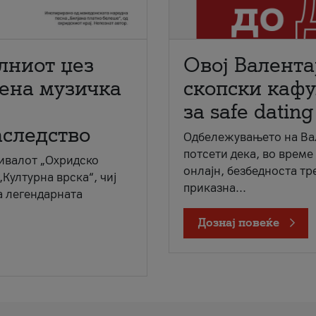
лниот џез
Овој Валента
мена музичка
скопски кафу
за safe dating
аследство
Одбележувањето на Вал
потсети дека, во време
ивалот „Охридско
онлајн, безбедноста тр
„Културна врска“, чиј
приказна...
а легендарната
Дознај повеќе