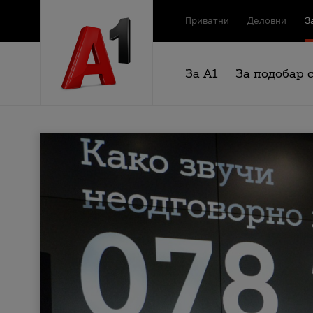
Приватни
Деловни
З
За А1
За подобар 