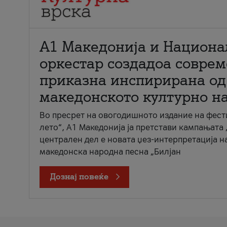
А1 Македонија и Национа
оркестар создадоа совре
приказна инспирирана од
македонското културно н
Во пресрет на овогодишното издание на фест
лето“, А1 Македонија ја претстави кампањата 
централен дел е новата џез-интерпретација н
македонска народна песна „Билјан
Дознај повеќе