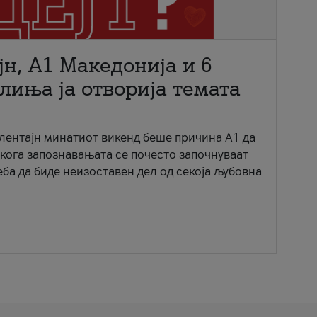
јн, A1 Македонија и 6
лиња ја отворија темата
ентајн минатиот викенд беше причина А1 да
 кога запознавањата се почесто започнуваат
еба да биде неизоставен дел од секоја љубовна