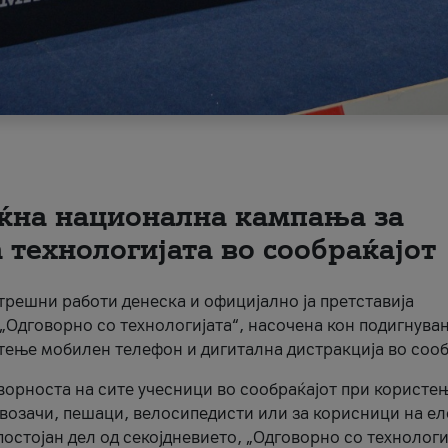
ќна национална кампања за
технологијата во сообраќајот
трешни работи денеска и официјално ја претставија
Одговорно со технологијата“, насочена кон подигнува
стење мобилен телефон и дигитална дистракција во сооб
ворноста на сите учесници во сообраќајот при користе
а возачи, пешаци, велосипедисти или за корисници на е
остојан дел од секојдневието, „Одговорно со технологи