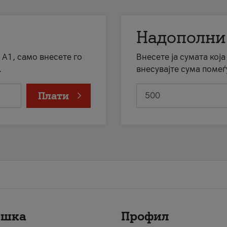
Надополни
 А1, само внесете го
Внесете ја сумата кој
.
внесувајте сума помеѓ
Плати
ршка
Профил