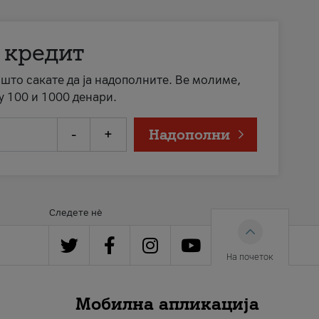
 кредит
а што сакате да ја надополните. Ве молиме,
у 100 и 1000 денари.
-
+
Надополни
Следете нè
На почеток
Мобилна апликација