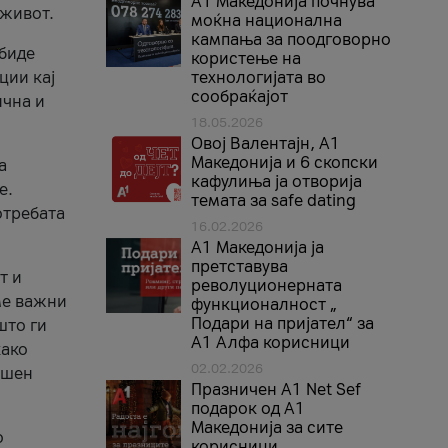
A1 Македонија почнува
 живот.
моќна национална
кампања за поодговорно
 биде
користење на
ции кај
технологијата во
сообраќајот
ична и
18.05.2026
Овој Валентајн, A1
Македонија и 6 скопски
а
кафулиња ја отворија
е.
темата за safe dating
отребата
16.02.2026
А1 Македонија ја
претставува
т и
револуционерната
ме важни
функционалност „
Подари на пријател“ за
што ги
А1 Алфа корисници
како
02.02.2026
ршен
Празничен A1 Net Sеf
подарок од А1
Македонија за сите
о
корисници