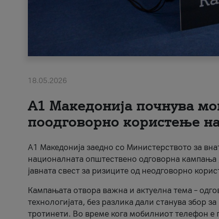
18.05.2026
A1 Македонија почнува мо
поодговорно користење на 
A1 Македонија заедно со Министерството за вна
националната општествено одговорна кампања „
јавната свест за ризиците од неодговорно кори
Кампањата отвора важна и актуелна тема – одго
технологијата, без разлика дали станува збор з
тротинети. Во време кога мобилниот телефон е п