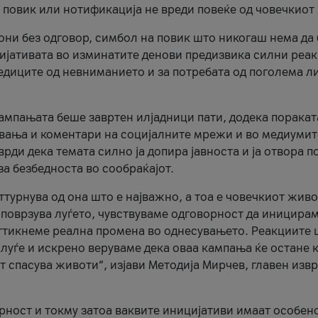
и повик или нотификација не вреди повеќе од човечкиот
ни без одговор, симбол на повик што никогаш нема да
цијативата во изминатите денови предизвика силни реак
ледиците од невниманието и за потребата од поголема л
кампањата беше завртен илјадници пати, додека поракат
вања и коментари на социјалните мрежи и во медиумит
рди дека темата силно ја допира јавноста и ја отвора п
за безбедноста во сообраќајот.
оттурнува од она што е најважно, а тоа е човечкиот живо
и поврзува луѓето, чувствуваме одговорност да иницира
ттикнеме реална промена во однесувањето. Реакциите 
луѓе и искрено веруваме дека оваа кампања ќе остане 
т спасува животи“, изјави Методија Мирчев, главен изв
орност и токму затоа ваквите иницијативи имаат особен