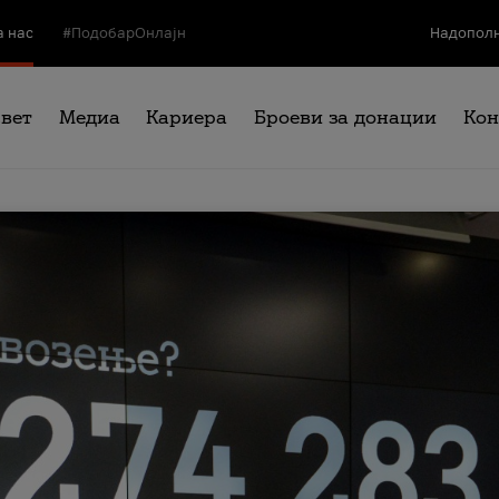
а нас
#ПодобарОнлајн
Надополн
свет
Медиа
Кариера
Броеви за донации
Кон