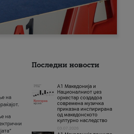
Последни новости
А1 Македонија и
Националниот џез
ње на
оркестар создадоа
современа музичка
раќајот.
приказна инспирирана
од македонското
ње на
културно наследство
лектрични
03.07.2026
јата“