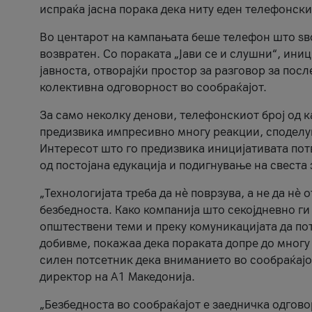
испраќа јасна порака дека ниту еден телефонск
Во центарот на кампањата беше телефон што ѕво
возвратен. Со пораката „Јави се и слушни“, ини
јавноста, отворајќи простор за разговор за пос
колективна одговорност во сообраќајот.
За само неколку денови, телефонскиот број од 
предизвика импресивно многу реакции, споделу
Интересот што го предизвика иницијативата потв
од постојана едукација и подигнување на свеста 
„Технологијата треба да нè поврзува, а не да нè 
безбедноста. Како компанија што секојдневно г
општествени теми и преку комуникацијата да по
добивме, покажаа дека пораката допре до многу 
силен потсетник дека вниманието во сообраќајо
директор на А1 Македонија.
„Безбедноста во сообраќајот е заедничка одгов