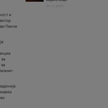
04.12.2025
1
ност и
сектор
ави Панче
ја
еакции
 за
 за
бизнис-
кедонија
повеќе
 во