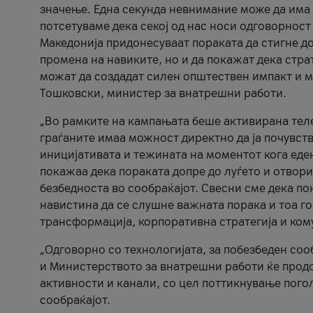
значење. Една секунда невнимание може да има 
потсетуваме дека секој од нас носи одговорност
Македонија придонесуваат пораката да стигне до
промена на навиките, но и да покажат дека стр
можат да создадат силен општествен импакт и м
Тошковски, министер за внатрешни работи.
„Во рамките на кампањата беше активирана телеф
граѓаните имаа можност директно да ја почувств
иницијативата и тежината на моментот кога еде
покажаа дека пораката допре до луѓето и отвори
безбедноста во сообраќајот. Свесни сме дека п
навистина да се слушне важната порака и тоа го
трансформација, корпоративна стратегија и ком
„Одговорно со технологијата, за побезбеден соо
и Министерството за внатрешни работи ќе продо
активности и канали, со цел поттикнување погол
сообраќајот.