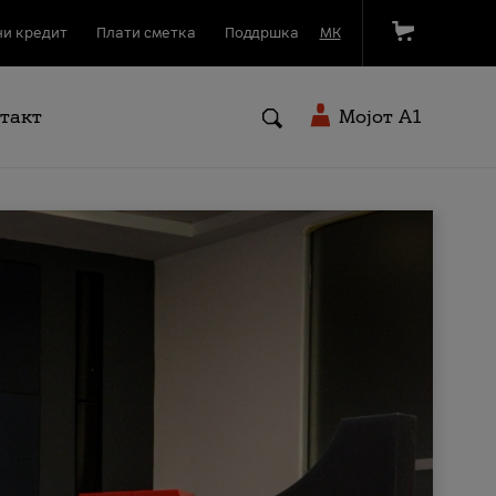
и кредит
Плати сметка
Поддршка
МК
такт
Мојот A1