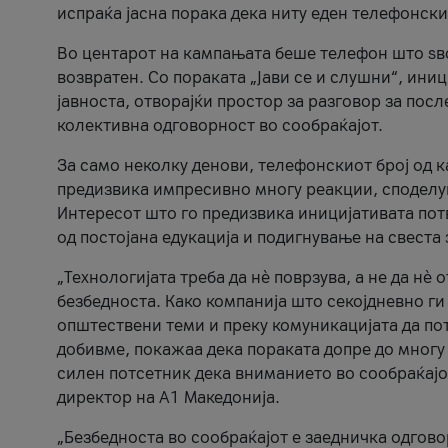
испраќа јасна порака дека ниту еден телефонск
Во центарот на кампањата беше телефон што ѕво
возвратен. Со пораката „Јави се и слушни“, ини
јавноста, отворајќи простор за разговор за пос
колективна одговорност во сообраќајот.
За само неколку денови, телефонскиот број од 
предизвика импресивно многу реакции, споделу
Интересот што го предизвика иницијативата потв
од постојана едукација и подигнување на свеста 
„Технологијата треба да нè поврзува, а не да нè 
безбедноста. Како компанија што секојдневно г
општествени теми и преку комуникацијата да по
добивме, покажаа дека пораката допре до многу 
силен потсетник дека вниманието во сообраќајо
директор на А1 Македонија.
„Безбедноста во сообраќајот е заедничка одгов