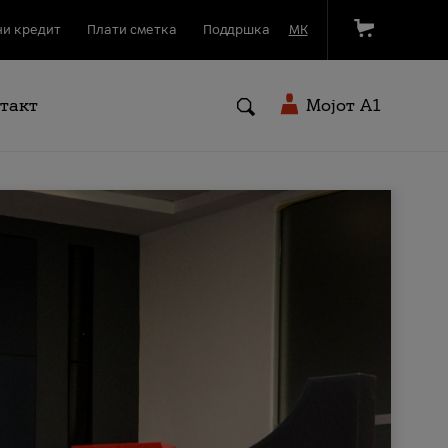
и кредит
Плати сметка
Поддршка
МК
такт
Мојот A1