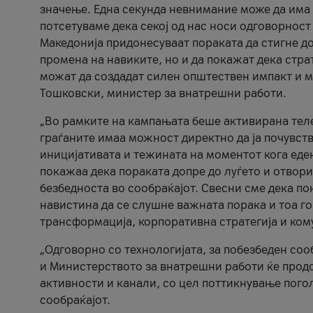
значење. Една секунда невнимание може да има 
потсетуваме дека секој од нас носи одговорност
Македонија придонесуваат пораката да стигне до
промена на навиките, но и да покажат дека стр
можат да создадат силен општествен импакт и м
Тошковски, министер за внатрешни работи.
„Во рамките на кампањата беше активирана телеф
граѓаните имаа можност директно да ја почувств
иницијативата и тежината на моментот кога еде
покажаа дека пораката допре до луѓето и отвори
безбедноста во сообраќајот. Свесни сме дека п
навистина да се слушне важната порака и тоа го
трансформација, корпоративна стратегија и ком
„Одговорно со технологијата, за побезбеден соо
и Министерството за внатрешни работи ќе продо
активности и канали, со цел поттикнување погол
сообраќајот.