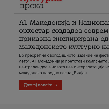
А1 Македонија и Национа
оркестар создадоа совре
приказна инспирирана од
македонското културно н
Во пресрет на овогодишното издание на фест
лето“, А1 Македонија ја претстави кампањата 
централен дел е новата џез-интерпретација н
македонска народна песна „Билјан
Дознај повеќе