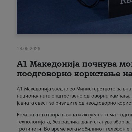
18.05.2026
A1 Македонија почнува мо
поодговорно користење на 
A1 Македонија заедно со Министерството за вна
националната општествено одговорна кампања „
јавната свест за ризиците од неодговорно кори
Кампањата отвора важна и актуелна тема – одго
технологијата, без разлика дали станува збор з
тротинети. Во време кога мобилниот телефон е п