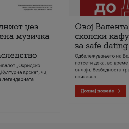
лниот џез
Овој Валента
мена музичка
скопски кафу
за safe dating
аследство
Одбележувањето на Вал
потсети дека, во време
ивалот „Охридско
онлајн, безбедноста тр
„Културна врска“, чиј
приказна...
а легендарната
Дознај повеќе