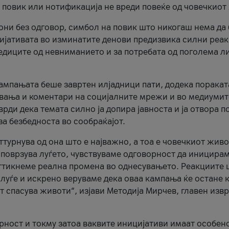
и повик или нотификација не вреди повеќе од човечкиот
ни без одговор, симбол на повик што никогаш нема да
цијативата во изминатите денови предизвика силни реак
ледиците од невниманието и за потребата од поголема л
кампањата беше завртен илјадници пати, додека поракат
вања и коментари на социјалните мрежи и во медиумит
рди дека темата силно ја допира јавноста и ја отвора п
за безбедноста во сообраќајот.
оттурнува од она што е најважно, а тоа е човечкиот живо
и поврзува луѓето, чувствуваме одговорност да иницира
ттикнеме реална промена во однесувањето. Реакциите 
луѓе и искрено веруваме дека оваа кампања ќе остане 
т спасува животи“, изјави Методија Мирчев, главен изв
орност и токму затоа ваквите иницијативи имаат особен