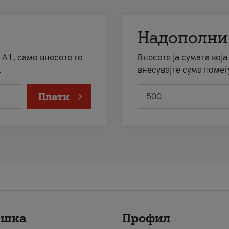
Надополни
 А1, само внесете го
Внесете ја сумата кој
.
внесувајте сума помеѓ
Плати
ршка
Профил