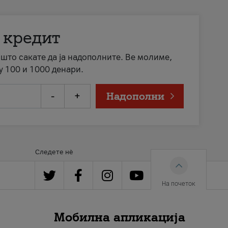
 кредит
а што сакате да ја надополните. Ве молиме,
у 100 и 1000 денари.
-
+
Надополни
Следете нè
На почеток
Мобилна апликација