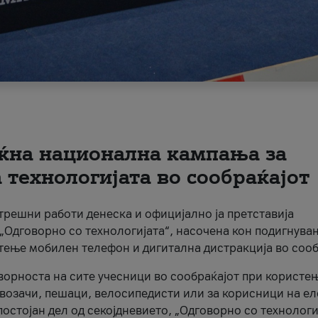
ќна национална кампања за
технологијата во сообраќајот
трешни работи денеска и официјално ја претставија
Одговорно со технологијата“, насочена кон подигнува
стење мобилен телефон и дигитална дистракција во сооб
ворноста на сите учесници во сообраќајот при користе
а возачи, пешаци, велосипедисти или за корисници на е
остојан дел од секојдневието, „Одговорно со технологи