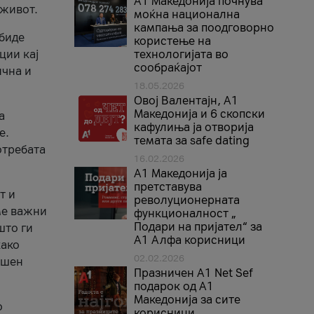
A1 Македонија почнува
 живот.
моќна национална
кампања за поодговорно
 биде
користење на
ции кај
технологијата во
сообраќајот
ична и
18.05.2026
Овој Валентајн, A1
Македонија и 6 скопски
а
кафулиња ја отворија
е.
темата за safe dating
отребата
16.02.2026
А1 Македонија ја
претставува
т и
револуционерната
ме важни
функционалност „
Подари на пријател“ за
што ги
А1 Алфа корисници
како
02.02.2026
ршен
Празничен A1 Net Sеf
подарок од А1
Македонија за сите
о
корисници