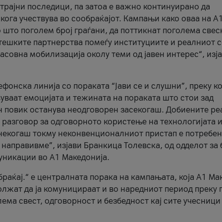
трајни последици, па затоа е важно континуирано да
 кога учествува во сообраќајот. Кампањи како оваа на A
 што поголем број граѓани, да поттикнат поголема свес
атешките партнерства помеѓу институциите и реалниот 
асовна мобилизација околу теми од јавен интерес“, изј
онска линија со пораката “Јави се и слушни”, преку ко
уваат емоцијата и тежината на пораката што стои зад
н повик останува неодговорен засекогаш. Добиените р
 разговор за одговорното користење на технологијата и
онекогаш токму неконвенционалниот пристап е потребен
 направивме”, изјави Бранкица Толевска, од одделот за 
уникации во А1 Македонија.
браќај.“ е централната порака на кампањата, која A1 Ма
лжат да ја комуницираат и во наредниот период преку 
ема свест, одговорност и безбедност кај сите учесници