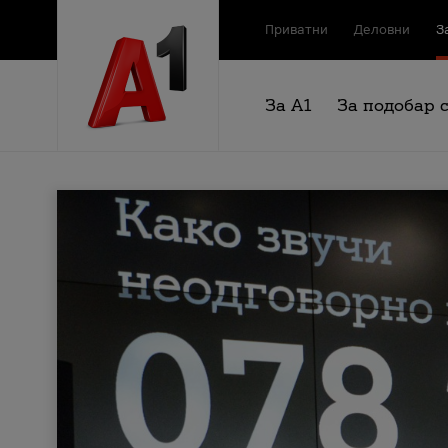
Приватни
Деловни
З
За А1
За подобар 