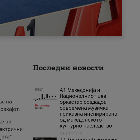
Последни новости
А1 Македонија и
Националниот џез
ње на
оркестар создадоа
современа музичка
раќајот.
приказна инспирирана
од македонското
ње на
културно наследство
лектрични
03.07.2026
јата“