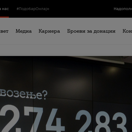
а нас
#ПодобарОнлајн
Надополн
свет
Медиа
Кариера
Броеви за донации
Кон