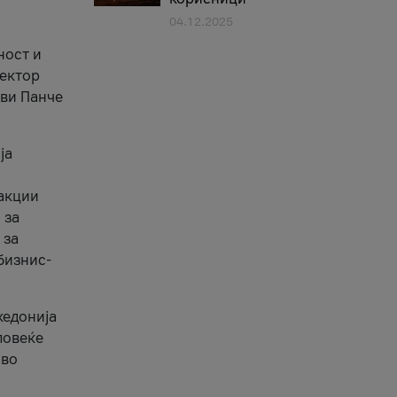
04.12.2025
1
ност и
сектор
ави Панче
ја
еакции
 за
 за
бизнис-
кедонија
повеќе
 во