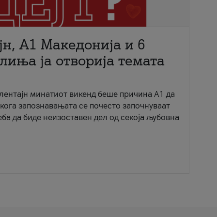
јн, A1 Македонија и 6
лиња ја отворија темата
ентајн минатиот викенд беше причина А1 да
 кога запознавањата се почесто започнуваат
еба да биде неизоставен дел од секоја љубовна