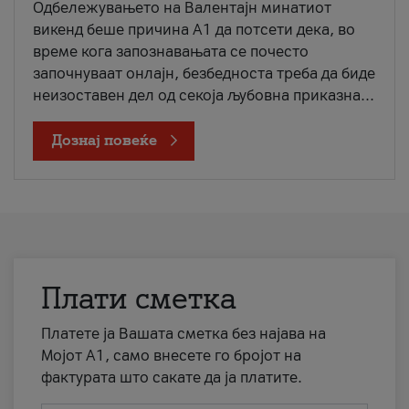
Одбележувањето на Валентајн минатиот
викенд беше причина А1 да потсети дека, во
време кога запознавањата се почесто
започнуваат онлајн, безбедноста треба да биде
неизоставен дел од секоја љубовна приказна...
Дознај повеќе
Плати сметка
Платете ја Вашата сметка без најава на
Мојот А1, само внесете го бројот на
фактурата што сакате да ја платите.