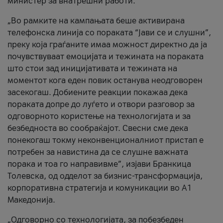
министер за внатрешни работи.
„Во рамките на кампањата беше активирана
телефонска линија со пораката “Јави се и слушни”,
преку која граѓаните имаа можност директно да ја
почувствуваат емоцијата и тежината на пораката
што стои зад иницијативата и тежината на
моментот кога еден повик останува неодговорен
засекогаш. Добиените реакции покажаа дека
пораката допре до луѓето и отвори разговор за
одговорното користење на технологијата и за
безбедноста во сообраќајот. Свесни сме дека
понекогаш токму неконвенционалниот пристап е
потребен за навистина да се слушне важната
порака и тоа го направивме”, изјави Бранкица
Толевска, од одделот за бизнис-трансформација,
корпоративна стратегија и комуникации во А1
Македонија.
„Одговорно со технологијата, за побезбеден