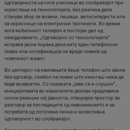
одговорноста на сите учесници во сообраќајот при
користење на технологијата, без разлика дали
станува збор за возачи, пешаци, велосипедисти или
за корисници на електрични тротинети. Во време
кога мобилниот телефон е постојан дел од
секојдневието, „Одговорно со технологијата“
испраќа јасна порака дека ниту еден телефонски
повик или нотификација не вреди повеќе од
човечкиот живот.
Во центарот на кампањата беше телефон што ѕвони
без одговор, симбол на повик што никогаш нема да
биде возвратен. Со пораката „Јави се и слушни“,
иницијативата во изминатите денови предизвика
силни реакции кај јавноста, отворајќи простор за
разговор за последиците од невниманието и за
потребата од поголема лична и колективна
одговорност во сообраќајот.