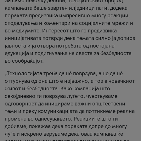
За само неколку денови, телефонскиот број од
кампањата беше завртен илјадници пати, додека
пораката предизвика импресивно многу реакции,
споделувања и коментари на социјалните мрежи и
во медиумите. Интересот што го предизвика
иницијативата потврди дека темата силно ја допира
јавноста и ја отвора потребата од постојана
едукација и подигнување на свеста за безбедноста
во сообраќајот.
„Технологијата треба да нè поврзува, а не да нè
оттурнува од она што е најважно, а тоа е човечкиот
живот и безбедноста. Како компанија што
секојдневно ги поврзува луѓето, чувствуваме
одговорност да иницираме важни општествени
теми и преку комуникацијата да поттикнеме реална
промена во однесувањето. Реакциите што ги
добивме, покажаа дека пораката допре до многу
луѓе и искрено веруваме дека оваа кампања ќе