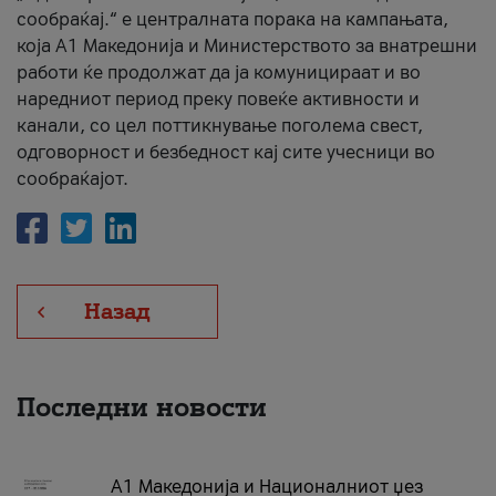
сообраќај.“ е централната порака на кампањата,
која A1 Македонија и Министерството за внатрешни
работи ќе продолжат да ја комуницираат и во
наредниот период преку повеќе активности и
канали, со цел поттикнување поголема свест,
одговорност и безбедност кај сите учесници во
сообраќајот.
Назад
Последни новости
А1 Македонија и Националниот џез