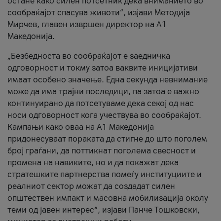
остане како силен потсетник дека вниманието во
сообраќајот спасува животи“, изјави Методија
Мирчев, главен извршен директор на А1
Македонија.
„Безбедноста во сообраќајот е заедничка
одговорност и токму затоа ваквите иницијативи
имаат особено значење. Една секунда невнимание
може да има трајни последици, па затоа е важно
континуирано да потсетуваме дека секој од нас
носи одговорност кога учествува во сообраќајот.
Кампањи како оваа на A1 Македонија
придонесуваат пораката да стигне до што поголем
број граѓани, да поттикнат поголема свесност и
промена на навиките, но и да покажат дека
стратешките партнерства помеѓу институциите и
реалниот сектор можат да создадат силен
општествен импакт и масовна мобилизација околу
теми од јавен интерес“, изјави Панче Тошковски,