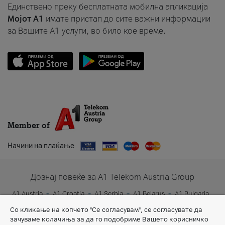
Единствено преку бесплатната мобилна апликација
Мојот A1
имате пристап до сите важни информации
за Вашите A1 услуги, во било кое време.
Member of
Начини на плаќање
Дознај повеќе за A1 Telekom Austria Group
A1 Austria
A1 Croatia
A1 Serbia
A1 Belarus
A1 Bulgaria
A1 Slovenia
A1 Digital
Со кликање на копчето "Се согласувам", се согласувате да
зачуваме колачиња за да го подобриме Вашето корисничко