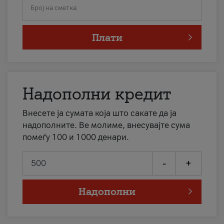
Број на сметка
Плати
Надополни кредит
Внесете ја сумата која што сакате да ја
надополните. Ве молиме, внесувајте сума
помеѓу 100 и 1000 денари.
-
+
Надополни