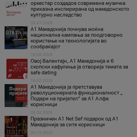
оркестар создадоа современа музичка
приказна инспирирана од македонското
културно наследство
03.07.2026
A1 Македонија почнува моќна
национална кампања за поодговорно
користење на технологијата во
сообраќајот
18.05.2026
Овој Валентајн, A1 Македонија и 6
скопски кафулиња ја отворија темата за
safe dating
16.02.2026
А1 Македонија ја претставува
револуционерната функционалност „
Подари на пријател“ за А1 Алфа
корисници
02.02.2026
Празничен A1 Net Sеf подарок од А1
Македонија за сите корисници
04.12.2025