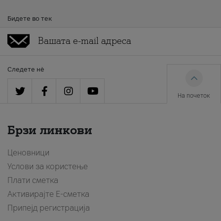
Бидете во тек
Следете нè
На почеток
Брзи линкови
Ценовници
Услови за користење
Плати сметка
Активирајте Е-сметка
Припејд регистрација