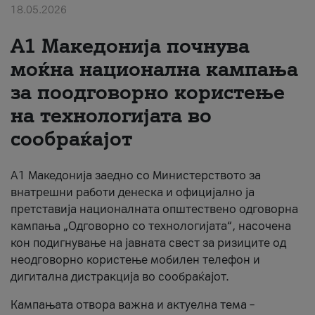
18.05.2026
За нас
A1 Македонија почнува
#ПодобарОнлајн
моќна национална кампања
за поодговорно користење
на технологијата во
сообраќајот
A1 Македонија заедно со Министерството за
внатрешни работи денеска и официјално ја
претставија националната општествено одговорна
кампања „Одговорно со технологијата“, насочена
кон подигнување на јавната свест за ризиците од
неодговорно користење мобилен телефон и
дигитална дистракција во сообраќајот.
Кампањата отвора важна и актуелна тема –