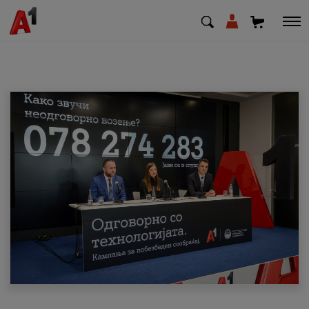
МК
EN
SQ
Приватни
Деловни
Поддршка
Надополни кредит
Плати сметка