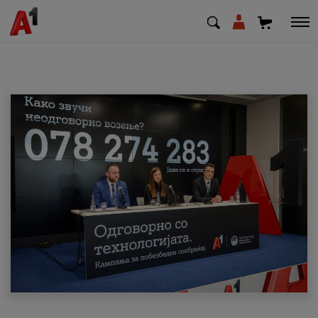
МК
EN
SQ
Приватни
Деловни
Поддршка
Надополни кредит
Плати сметка