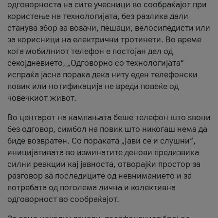
одговорноста на сите учесници во сообраќајот при
користење на технологијата, без разлика дали
станува збор за возачи, пешаци, велосипедисти или
за корисници на електрични тротинети. Во време
кога мобилниот телефон е постојан дел од
секојдневието, „Одговорно со технологијата“
испраќа јасна порака дека ниту еден телефонски
повик или нотификација не вреди повеќе од
човечкиот живот.
Во центарот на кампањата беше телефон што ѕвони
без одговор, симбол на повик што никогаш нема да
биде возвратен. Со пораката „Јави се и слушни“,
иницијативата во изминатите денови предизвика
силни реакции кај јавноста, отворајќи простор за
разговор за последиците од невниманието и за
потребата од поголема лична и колективна
одговорност во сообраќајот.