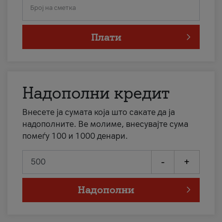
Број на сметка
Плати
Надополни кредит
Внесете ја сумата која што сакате да ја
надополните. Ве молиме, внесувајте сума
помеѓу 100 и 1000 денари.
-
+
Надополни