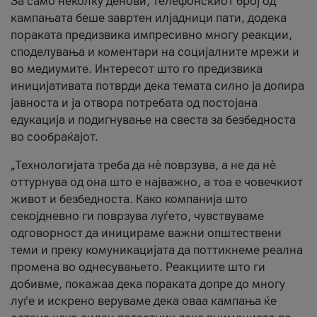
За само неколку денови, телефонскиот број од
кампањата беше завртен илјадници пати, додека
пораката предизвика импресивно многу реакции,
споделувања и коментари на социјалните мрежи и
во медиумите. Интересот што го предизвика
иницијативата потврди дека темата силно ја допира
јавноста и ја отвора потребата од постојана
едукација и подигнување на свеста за безбедноста
во сообраќајот.
„Технологијата треба да нè поврзува, а не да нè
оттурнува од она што е најважно, а тоа е човечкиот
живот и безбедноста. Како компанија што
секојдневно ги поврзува луѓето, чувствуваме
одговорност да иницираме важни општествени
теми и преку комуникацијата да поттикнеме реална
промена во однесувањето. Реакциите што ги
добивме, покажаа дека пораката допре до многу
луѓе и искрено веруваме дека оваа кампања ќе