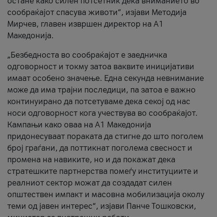
остане како силен потсетник дека вниманието во
сообраќајот спасува животи“, изјави Методија
Мирчев, главен извршен директор на А1
Македонија.
„Безбедноста во сообраќајот е заедничка
одговорност и токму затоа ваквите иницијативи
имаат особено значење. Една секунда невнимание
може да има трајни последици, па затоа е важно
континуирано да потсетуваме дека секој од нас
носи одговорност кога учествува во сообраќајот.
Кампањи како оваа на A1 Македонија
придонесуваат пораката да стигне до што поголем
број граѓани, да поттикнат поголема свесност и
промена на навиките, но и да покажат дека
стратешките партнерства помеѓу институциите и
реалниот сектор можат да создадат силен
општествен импакт и масовна мобилизација околу
теми од јавен интерес“, изјави Панче Тошковски,