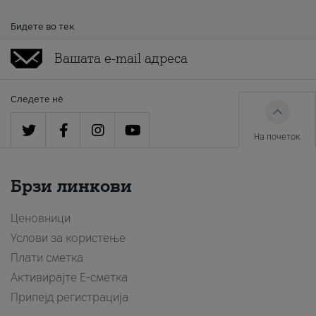
Бидете во тек
Следете нè
На почеток
Брзи линкови
Ценовници
Услови за користење
Плати сметка
Активирајте Е-сметка
Припејд регистрација