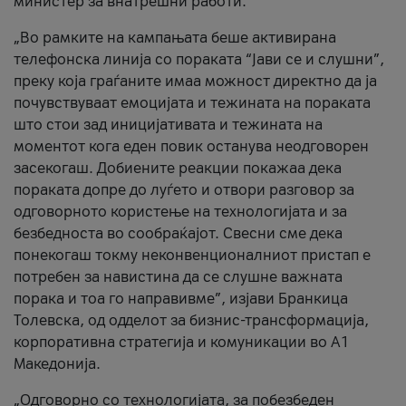
министер за внатрешни работи.
„Во рамките на кампањата беше активирана
телефонска линија со пораката “Јави се и слушни”,
преку која граѓаните имаа можност директно да ја
почувствуваат емоцијата и тежината на пораката
што стои зад иницијативата и тежината на
моментот кога еден повик останува неодговорен
засекогаш. Добиените реакции покажаа дека
пораката допре до луѓето и отвори разговор за
одговорното користење на технологијата и за
безбедноста во сообраќајот. Свесни сме дека
понекогаш токму неконвенционалниот пристап е
потребен за навистина да се слушне важната
порака и тоа го направивме”, изјави Бранкица
Толевска, од одделот за бизнис-трансформација,
корпоративна стратегија и комуникации во А1
Македонија.
„Одговорно со технологијата, за побезбеден