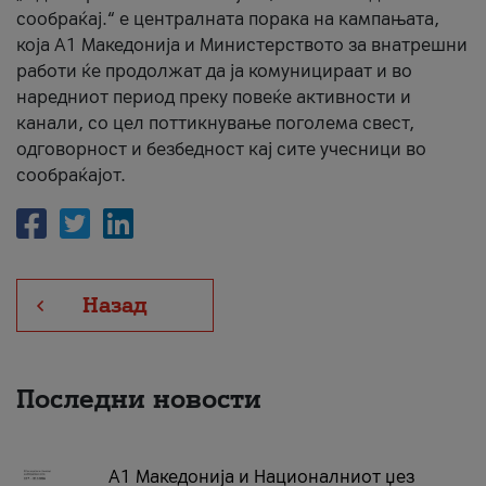
сообраќај.“ е централната порака на кампањата,
која A1 Македонија и Министерството за внатрешни
работи ќе продолжат да ја комуницираат и во
наредниот период преку повеќе активности и
канали, со цел поттикнување поголема свест,
одговорност и безбедност кај сите учесници во
сообраќајот.
Назад
Последни новости
А1 Македонија и Националниот џез