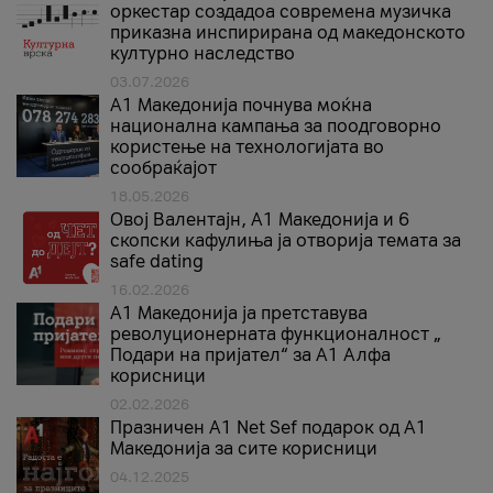
оркестар создадоа современа музичка
приказна инспирирана од македонското
културно наследство
03.07.2026
A1 Македонија почнува моќна
национална кампања за поодговорно
користење на технологијата во
сообраќајот
18.05.2026
Овој Валентајн, A1 Македонија и 6
скопски кафулиња ја отворија темата за
safe dating
16.02.2026
А1 Македонија ја претставува
револуционерната функционалност „
Подари на пријател“ за А1 Алфа
корисници
02.02.2026
Празничен A1 Net Sеf подарок од А1
Македонија за сите корисници
04.12.2025