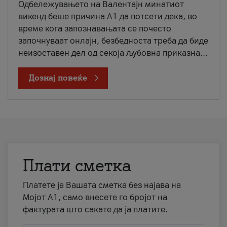
Одбележувањето на Валентајн минатиот
викенд беше причина А1 да потсети дека, во
време кога запознавањата се почесто
започнуваат онлајн, безбедноста треба да биде
неизоставен дел од секоја љубовна приказна...
Дознај повеќе
Плати сметка
Платете ја Вашата сметка без најава на
Мојот А1, само внесете го бројот на
фактурата што сакате да ја платите.