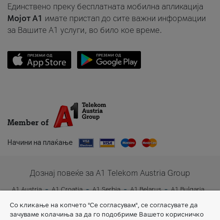
Единствено преку бесплатната мобилна апликација
Мојот A1
имате пристап до сите важни информации
за Вашите A1 услуги, во било кое време.
Member of
Начини на плаќање
Дознај повеќе за A1 Telekom Austria Group
A1 Austria
A1 Croatia
A1 Serbia
A1 Belarus
A1 Bulgaria
A1 Slovenia
A1 Digital
Со кликање на копчето "Се согласувам", се согласувате да
зачуваме колачиња за да го подобриме Вашето корисничко