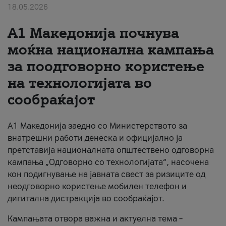
18.05.2026
За нас
A1 Македонија почнува
#ПодобарОнлајн
моќна национална кампања
за поодговорно користење
на технологијата во
сообраќајот
A1 Македонија заедно со Министерството за
внатрешни работи денеска и официјално ја
претставија националната општествено одговорна
кампања „Одговорно со технологијата“, насочена
кон подигнување на јавната свест за ризиците од
неодговорно користење мобилен телефон и
дигитална дистракција во сообраќајот.
Кампањата отвора важна и актуелна тема –