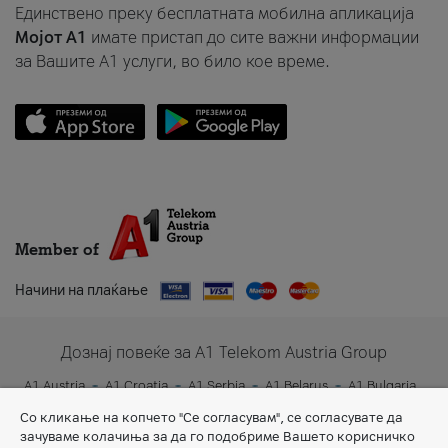
Единствено преку бесплатната мобилна апликација
Мојот A1
имате пристап до сите важни информации
за Вашите A1 услуги, во било кое време.
Member of
Начини на плаќање
Дознај повеќе за A1 Telekom Austria Group
A1 Austria
A1 Croatia
A1 Serbia
A1 Belarus
A1 Bulgaria
A1 Slovenia
A1 Digital
Со кликање на копчето "Се согласувам", се согласувате да
зачуваме колачиња за да го подобриме Вашето корисничко