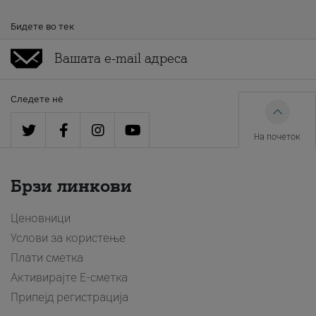
Бидете во тек
Следете нè
На почеток
Брзи линкови
Ценовници
Услови за користење
Плати сметка
Активирајте Е-сметка
Припејд регистрација