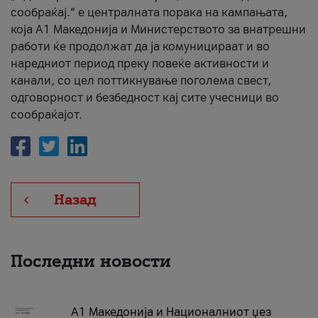
сообраќај.“ е централната порака на кампањата,
која A1 Македонија и Министерството за внатрешни
работи ќе продолжат да ја комуницираат и во
наредниот период преку повеќе активности и
канали, со цел поттикнување поголема свест,
одговорност и безбедност кај сите учесници во
сообраќајот.
Назад
Последни новости
А1 Македонија и Националниот џез