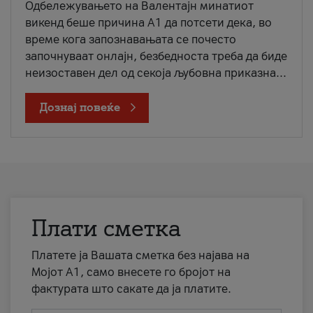
Одбележувањето на Валентајн минатиот
викенд беше причина А1 да потсети дека, во
време кога запознавањата се почесто
започнуваат онлајн, безбедноста треба да биде
неизоставен дел од секоја љубовна приказна...
Дознај повеќе
Плати сметка
Платете ја Вашата сметка без најава на
Мојот А1, само внесете го бројот на
фактурата што сакате да ја платите.