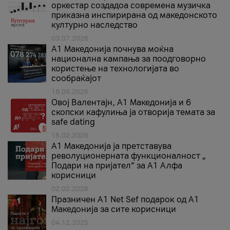
оркестар создадоа современа музичка
приказна инспирирана од македонското
културно наследство
03.07.2026
A1 Македонија почнува моќна
национална кампања за поодговорно
користење на технологијата во
сообраќајот
18.05.2026
Овој Валентајн, A1 Македонија и 6
скопски кафулиња ја отворија темата за
safe dating
16.02.2026
А1 Македонија ја претставува
револуционерната функционалност „
Подари на пријател“ за А1 Алфа
корисници
02.02.2026
Празничен A1 Net Sеf подарок од А1
Македонија за сите корисници
04.12.2025