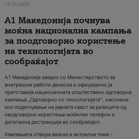
18.05.2026
За нас
A1 Македонија почнува
#ПодобарОнлајн
моќна национална кампања
за поодговорно користење
на технологијата во
сообраќајот
A1 Македонија заедно со Министерството за
внатрешни работи денеска и официјално ја
претставија националната општествено одговорна
кампања „Одговорно со технологијата“, насочена
кон подигнување на јавната свест за ризиците од
неодговорно користење мобилен телефон и
дигитална дистракција во сообраќајот.
Кампањата отвора важна и актуелна тема –