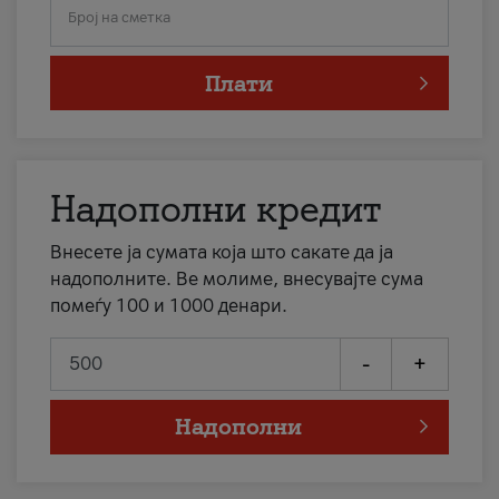
Број на сметка
Плати
Надополни кредит
Внесете ја сумата која што сакате да ја
надополните. Ве молиме, внесувајте сума
помеѓу 100 и 1000 денари.
-
+
Надополни