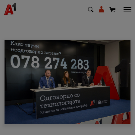
МК
EN
SQ
Приватни
Деловни
Поддршка
Надополни кредит
Плати сметка