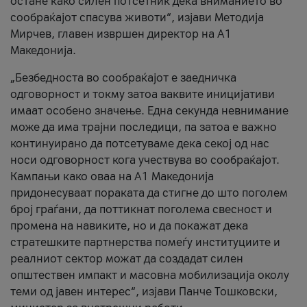
остане како силен потсетник дека вниманието во
сообраќајот спасува животи“, изјави Методија
Мирчев, главен извршен директор на А1
Македонија.
„Безбедноста во сообраќајот е заедничка
одговорност и токму затоа ваквите иницијативи
имаат особено значење. Една секунда невнимание
може да има трајни последици, па затоа е важно
континуирано да потсетуваме дека секој од нас
носи одговорност кога учествува во сообраќајот.
Кампањи како оваа на A1 Македонија
придонесуваат пораката да стигне до што поголем
број граѓани, да поттикнат поголема свесност и
промена на навиките, но и да покажат дека
стратешките партнерства помеѓу институциите и
реалниот сектор можат да создадат силен
општествен импакт и масовна мобилизација околу
теми од јавен интерес“, изјави Панче Тошковски,