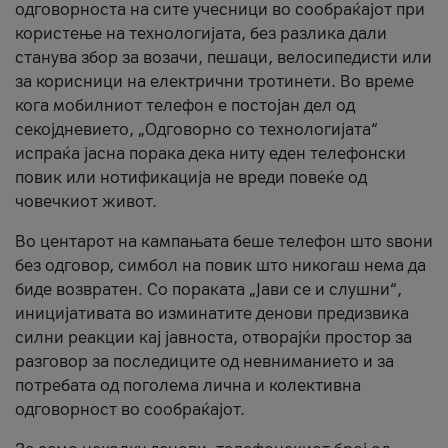
одговорноста на сите учесници во сообраќајот при
користење на технологијата, без разлика дали
станува збор за возачи, пешаци, велосипедисти или
за корисници на електрични тротинети. Во време
кога мобилниот телефон е постојан дел од
секојдневието, „Одговорно со технологијата“
испраќа јасна порака дека ниту еден телефонски
повик или нотификација не вреди повеќе од
човечкиот живот.
Во центарот на кампањата беше телефон што ѕвони
без одговор, симбол на повик што никогаш нема да
биде возвратен. Со пораката „Јави се и слушни“,
иницијативата во изминатите денови предизвика
силни реакции кај јавноста, отворајќи простор за
разговор за последиците од невниманието и за
потребата од поголема лична и колективна
одговорност во сообраќајот.