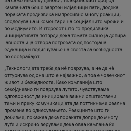
За само неколку денови, телефонскиот број од
кампањата беше завртен илјадници пати, додека
пораката предизвика импресивно многу реакции,
споделувања и коментари на социјалните мрежи и
во медиумите. Интересот што го предизвика
иницијативата потврди дека темата силно ја допира
јавноста и ја отвора потребата од постојана
едукација и подигнување на свеста за безбедноста
во сообраќајот.
„Технологијата треба да нè поврзува, а не да нè
оттурнува од она што е најважно, а тоа е човечкиот
живот и безбедноста. Како компанија што
секојдневно ги поврзува луѓето, чувствуваме
одговорност да иницираме важни општествени
теми и преку комуникацијата да поттикнеме реална
промена во однесувањето. Реакциите што ги
добивме, покажаа дека пораката допре до многу
луѓе и искрено веруваме дека оваа кампања ќе