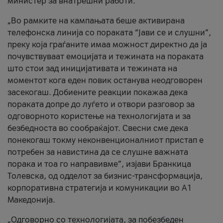
министер за внатрешни работи.
„Во рамките на кампањата беше активирана
телефонска линија со пораката “Јави се и слушни”,
преку која граѓаните имаа можност директно да ја
почувствуваат емоцијата и тежината на пораката
што стои зад иницијативата и тежината на
моментот кога еден повик останува неодговорен
засекогаш. Добиените реакции покажаа дека
пораката допре до луѓето и отвори разговор за
одговорното користење на технологијата и за
безбедноста во сообраќајот. Свесни сме дека
понекогаш токму неконвенционалниот пристап е
потребен за навистина да се слушне важната
порака и тоа го направивме”, изјави Бранкица
Толевска, од одделот за бизнис-трансформација,
корпоративна стратегија и комуникации во А1
Македонија.
„Одговорно со технологијата, за побезбеден