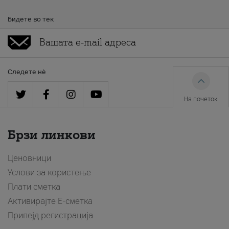
Бидете во тек
Следете нè
На почеток
Брзи линкови
Ценовници
Услови за користење
Плати сметка
Активирајте Е-сметка
Припејд регистрација