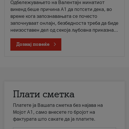
Одбележувањето на Валентајн минатиот
викенд беше причина А1 да потсети дека, во
време кога запознавањата се почесто
започнуваат онлајн, безбедноста треба да биде
неизоставен дел од секоја љубовна приказна...
Дознај повеќе
Плати сметка
Платете ја Вашата сметка без најава на
Мојот А1, само внесете го бројот на
фактурата што сакате да ја платите.