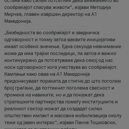
остане како силен потсетник дека вниманието во
сообраќајот спасува животи“, изјави Методија
Мирчев, главен извршен директор на А1
Македонија.
„Безбедноста во сообраќајот е заедничка
одговорност и токму затоа ваквите иницијативи
имаат особено значење. Една секунда невнимание
може да има трајни последици, па затоа е важно
континуирано да потсетуваме дека секој од нас
носи одговорност кога учествува во сообраќајот.
Кампањи како оваа на A1 Македонија
придонесуваат пораката да стигне до што поголем
број граѓани, да поттикнат поголема свесност и
промена на навиките, но и да покажат дека
стратешките партнерства помеѓу институциите и
реалниот сектор можат да создадат силен
општествен импакт и масовна мобилизација околу
теми од јавен интерес“, изјави Панче Тошковски,