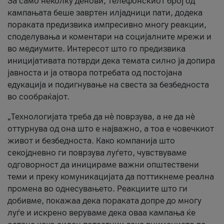
За само неколку денови, телефонскиот број од
кампањата беше завртен илјадници пати, додека
пораката предизвика импресивно многу реакции,
споделувања и коментари на социјалните мрежи и
во медиумите. Интересот што го предизвика
иницијативата потврди дека темата силно ја допира
јавноста и ја отвора потребата од постојана
едукација и подигнување на свеста за безбедноста
во сообраќајот.
„Технологијата треба да нè поврзува, а не да нè
оттурнува од она што е најважно, а тоа е човечкиот
живот и безбедноста. Како компанија што
секојдневно ги поврзува луѓето, чувствуваме
одговорност да иницираме важни општествени
теми и преку комуникацијата да поттикнеме реална
промена во однесувањето. Реакциите што ги
добивме, покажаа дека пораката допре до многу
луѓе и искрено веруваме дека оваа кампања ќе