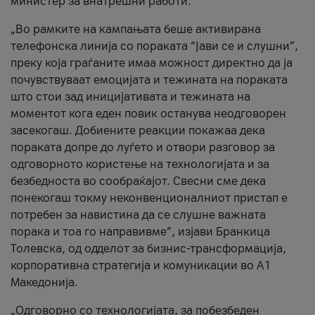
министер за внатрешни работи.
„Во рамките на кампањата беше активирана
телефонска линија со пораката “Јави се и слушни”,
преку која граѓаните имаа можност директно да ја
почувствуваат емоцијата и тежината на пораката
што стои зад иницијативата и тежината на
моментот кога еден повик останува неодговорен
засекогаш. Добиените реакции покажаа дека
пораката допре до луѓето и отвори разговор за
одговорното користење на технологијата и за
безбедноста во сообраќајот. Свесни сме дека
понекогаш токму неконвенционалниот пристап е
потребен за навистина да се слушне важната
порака и тоа го направивме”, изјави Бранкица
Толевска, од одделот за бизнис-трансформација,
корпоративна стратегија и комуникации во А1
Македонија.
„Одговорно со технологијата, за побезбеден