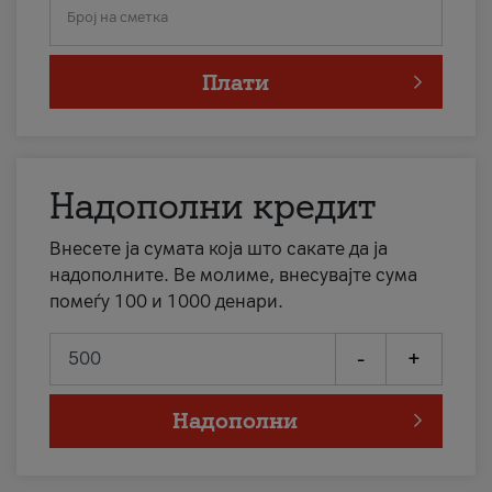
Број на сметка
Плати
Надополни кредит
Внесете ја сумата која што сакате да ја
надополните. Ве молиме, внесувајте сума
помеѓу 100 и 1000 денари.
-
+
Надополни