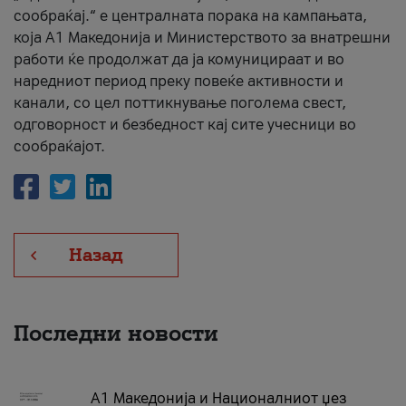
сообраќај.“ е централната порака на кампањата,
која A1 Македонија и Министерството за внатрешни
работи ќе продолжат да ја комуницираат и во
наредниот период преку повеќе активности и
канали, со цел поттикнување поголема свест,
одговорност и безбедност кај сите учесници во
сообраќајот.
Назад
Последни новости
А1 Македонија и Националниот џез