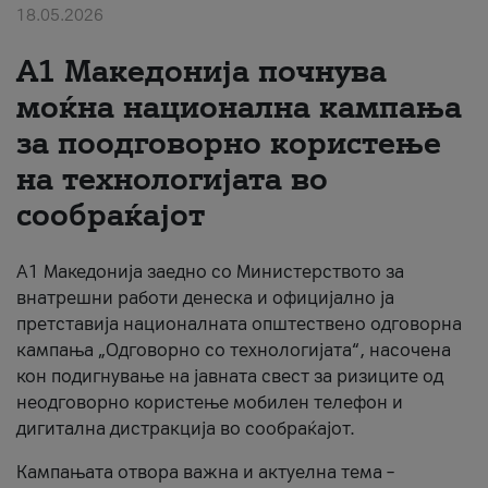
18.05.2026
За нас
A1 Македонија почнува
#ПодобарОнлајн
моќна национална кампања
за поодговорно користење
на технологијата во
сообраќајот
A1 Македонија заедно со Министерството за
внатрешни работи денеска и официјално ја
претставија националната општествено одговорна
кампања „Одговорно со технологијата“, насочена
кон подигнување на јавната свест за ризиците од
неодговорно користење мобилен телефон и
дигитална дистракција во сообраќајот.
Кампањата отвора важна и актуелна тема –