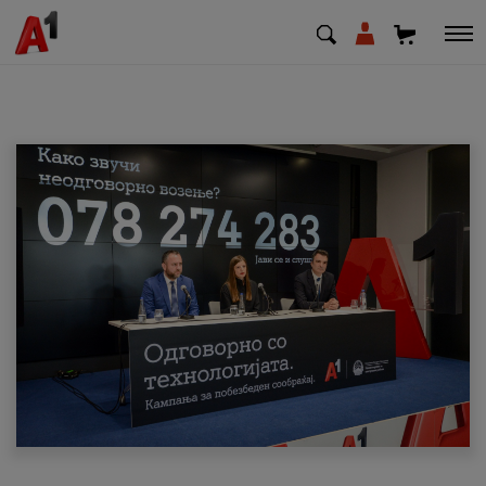
МК
EN
SQ
Приватни
Деловни
Поддршка
Надополни кредит
Плати сметка