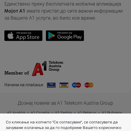
Единствено преку бесплатната мобилна апликација
Мојот A1
имате пристап до сите важни информации
за Вашите A1 услуги, во било кое време.
Member of
Начини на плаќање
Дознај повеќе за A1 Telekom Austria Group
A1 Austria
A1 Croatia
A1 Serbia
A1 Belarus
A1 Bulgaria
A1 Slovenia
A1 Digital
Со кликање на копчето "Се согласувам", се согласувате да
зачуваме колачиња за да го подобриме Вашето корисничко