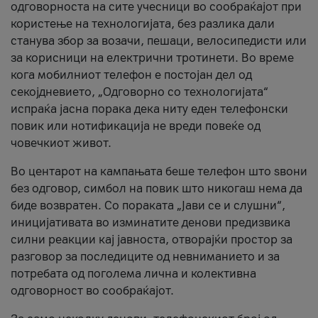
одговорноста на сите учесници во сообраќајот при
користење на технологијата, без разлика дали
станува збор за возачи, пешаци, велосипедисти или
за корисници на електрични тротинети. Во време
кога мобилниот телефон е постојан дел од
секојдневието, „Одговорно со технологијата“
испраќа јасна порака дека ниту еден телефонски
повик или нотификација не вреди повеќе од
човечкиот живот.
Во центарот на кампањата беше телефон што ѕвони
без одговор, симбол на повик што никогаш нема да
биде возвратен. Со пораката „Јави се и слушни“,
иницијативата во изминатите денови предизвика
силни реакции кај јавноста, отворајќи простор за
разговор за последиците од невниманието и за
потребата од поголема лична и колективна
одговорност во сообраќајот.