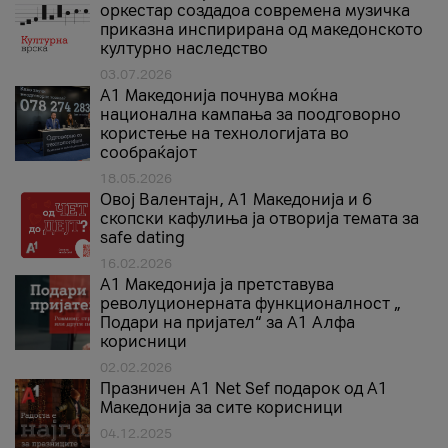
оркестар создадоа современа музичка
приказна инспирирана од македонското
културно наследство
03.07.2026
A1 Македонија почнува моќна
национална кампања за поодговорно
користење на технологијата во
сообраќајот
18.05.2026
Овој Валентајн, A1 Македонија и 6
скопски кафулиња ја отворија темата за
safe dating
16.02.2026
А1 Македонија ја претставува
револуционерната функционалност „
Подари на пријател“ за А1 Алфа
корисници
02.02.2026
Празничен A1 Net Sеf подарок од А1
Македонија за сите корисници
04.12.2025