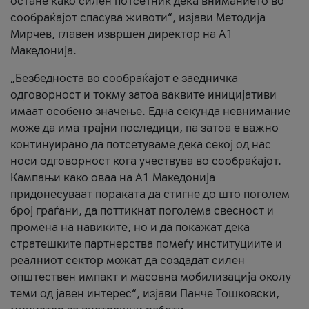
остане како силен потсетник дека вниманието во
сообраќајот спасува животи“, изјави Методија
Мирчев, главен извршен директор на А1
Македонија.
„Безбедноста во сообраќајот е заедничка
одговорност и токму затоа ваквите иницијативи
имаат особено значење. Една секунда невнимание
може да има трајни последици, па затоа е важно
континуирано да потсетуваме дека секој од нас
носи одговорност кога учествува во сообраќајот.
Кампањи како оваа на A1 Македонија
придонесуваат пораката да стигне до што поголем
број граѓани, да поттикнат поголема свесност и
промена на навиките, но и да покажат дека
стратешките партнерства помеѓу институциите и
реалниот сектор можат да создадат силен
општествен импакт и масовна мобилизација околу
теми од јавен интерес“, изјави Панче Тошковски,