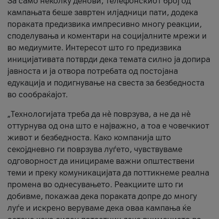
За само неколку денови, телефонскиот број од
кампањата беше завртен илјадници пати, додека
пораката предизвика импресивно многу реакции,
споделувања и коментари на социјалните мрежи и
во медиумите. Интересот што го предизвика
иницијативата потврди дека темата силно ја допира
јавноста и ја отвора потребата од постојана
едукација и подигнување на свеста за безбедноста
во сообраќајот.
„Технологијата треба да нè поврзува, а не да нè
оттурнува од она што е најважно, а тоа е човечкиот
живот и безбедноста. Како компанија што
секојдневно ги поврзува луѓето, чувствуваме
одговорност да иницираме важни општествени
теми и преку комуникацијата да поттикнеме реална
промена во однесувањето. Реакциите што ги
добивме, покажаа дека пораката допре до многу
луѓе и искрено веруваме дека оваа кампања ќе