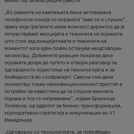
министер за внатрешни работи.
„Во рамките на кампањата беше активирана
телефонска линија со пораката “Јави се и слушни”,
преку која граѓаните имаа можност директно да ја
почувствуваат емоцијата и тежината на пораката
што стои зад иницијативата и тежината на
моментот кога еден повик останува неодговорен
засекогаш. Добиените реакции покажаа дека
пораката допре до луѓето и отвори разговор за
одговорното користење на технологијата и за
безбедноста во сообраќајот. Свесни сме дека
понекогаш токму неконвенционалниот пристап е
потребен за навистина да се слушне важната
порака и тоа го направивме”, изјави Бранкица
Толевска, од одделот за бизнис-трансформација,
корпоративна стратегија и комуникации во А1
Македонија.
„Одговорно со технологијата, за побезбеден