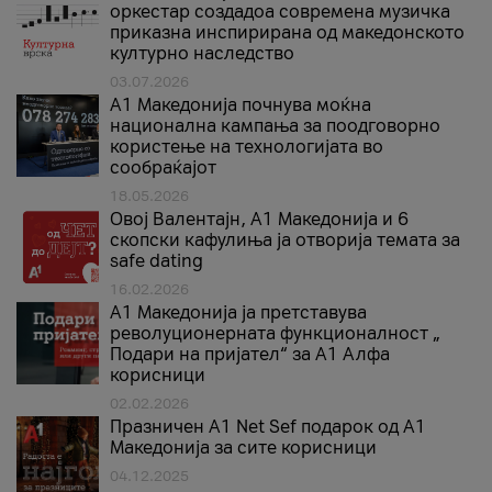
оркестар создадоа современа музичка
приказна инспирирана од македонското
културно наследство
03.07.2026
A1 Македонија почнува моќна
национална кампања за поодговорно
користење на технологијата во
сообраќајот
18.05.2026
Овој Валентајн, A1 Македонија и 6
скопски кафулиња ја отворија темата за
safe dating
16.02.2026
А1 Македонија ја претставува
револуционерната функционалност „
Подари на пријател“ за А1 Алфа
корисници
02.02.2026
Празничен A1 Net Sеf подарок од А1
Македонија за сите корисници
04.12.2025