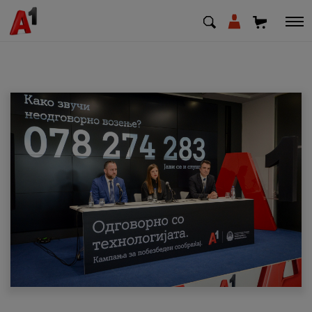
МК
EN
SQ
Приватни
Деловни
Поддршка
Надополни кредит
Плати сметка