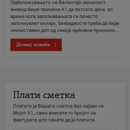
Одбележувањето на Валентајн минатиот
викенд беше причина А1 да потсети дека, во
време кога запознавањата се почесто
започнуваат онлајн, безбедноста треба да биде
неизоставен дел од секоја љубовна приказна...
Дознај повеќе
Плати сметка
Платете ја Вашата сметка без најава на
Мојот А1, само внесете го бројот на
фактурата што сакате да ја платите.