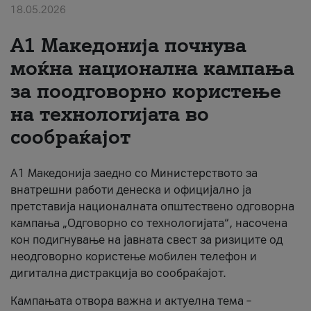
18.05.2026
За нас
A1 Македонија почнува
#ПодобарОнлајн
моќна национална кампања
за поодговорно користење
на технологијата во
сообраќајот
A1 Македонија заедно со Министерството за
внатрешни работи денеска и официјално ја
претставија националната општествено одговорна
кампања „Одговорно со технологијата“, насочена
кон подигнување на јавната свест за ризиците од
неодговорно користење мобилен телефон и
дигитална дистракција во сообраќајот.
Кампањата отвора важна и актуелна тема –