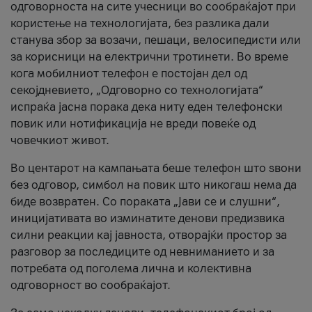
одговорноста на сите учесници во сообраќајот при
користење на технологијата, без разлика дали
станува збор за возачи, пешаци, велосипедисти или
за корисници на електрични тротинети. Во време
кога мобилниот телефон е постојан дел од
секојдневието, „Одговорно со технологијата“
испраќа јасна порака дека ниту еден телефонски
повик или нотификација не вреди повеќе од
човечкиот живот.
Во центарот на кампањата беше телефон што ѕвони
без одговор, симбол на повик што никогаш нема да
биде возвратен. Со пораката „Јави се и слушни“,
иницијативата во изминатите денови предизвика
силни реакции кај јавноста, отворајќи простор за
разговор за последиците од невниманието и за
потребата од поголема лична и колективна
одговорност во сообраќајот.