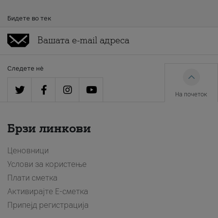
Бидете во тек
Следете нè
На почеток
Брзи линкови
Ценовници
Услови за користење
Плати сметка
Активирајте Е-сметка
Припејд регистрација