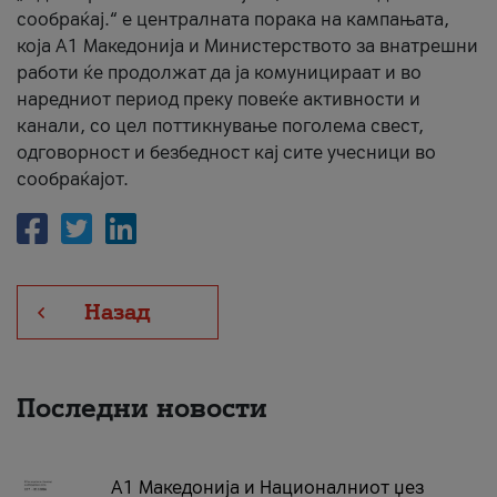
сообраќај.“ е централната порака на кампањата,
која A1 Македонија и Министерството за внатрешни
работи ќе продолжат да ја комуницираат и во
наредниот период преку повеќе активности и
канали, со цел поттикнување поголема свест,
одговорност и безбедност кај сите учесници во
сообраќајот.
Назад
Последни новости
А1 Македонија и Националниот џез