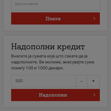
Број на сметка
Плати
Надополни кредит
Внесете ја сумата која што сакате да ја
надополните. Ве молиме, внесувајте сума
помеѓу 100 и 1000 денари.
-
+
Надополни