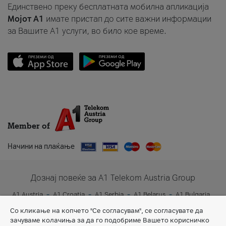
Единствено преку бесплатната мобилна апликација
Мојот A1
имате пристап до сите важни информации
за Вашите A1 услуги, во било кое време.
Member of
Начини на плаќање
Дознај повеќе за A1 Telekom Austria Group
A1 Austria
A1 Croatia
A1 Serbia
A1 Belarus
A1 Bulgaria
A1 Slovenia
A1 Digital
Со кликање на копчето "Се согласувам", се согласувате да
зачуваме колачиња за да го подобриме Вашето корисничко