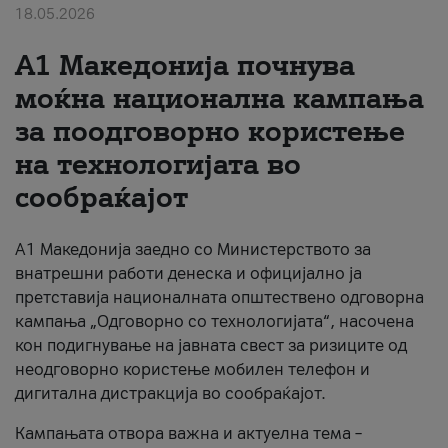
18.05.2026
За нас
A1 Македонија почнува
#ПодобарОнлајн
моќна национална кампања
за поодговорно користење
на технологијата во
сообраќајот
A1 Македонија заедно со Министерството за
внатрешни работи денеска и официјално ја
претставија националната општествено одговорна
кампања „Одговорно со технологијата“, насочена
кон подигнување на јавната свест за ризиците од
неодговорно користење мобилен телефон и
дигитална дистракција во сообраќајот.
Кампањата отвора важна и актуелна тема –