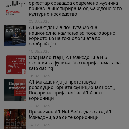
оркестар создадоа современа музичка
приказна инспирирана од македонското
културно наследство
03.07.2026
A1 Македонија почнува моќна
национална кампања за поодговорно
користење на технологијата во
сообраќајот
18.05.2026
Овој Валентајн, A1 Македонија и 6
скопски кафулиња ја отворија темата за
safe dating
16.02.2026
А1 Македонија ја претставува
револуционерната функционалност „
Подари на пријател“ за А1 Алфа
корисници
02.02.2026
Празничен A1 Net Sеf подарок од А1
Македонија за сите корисници
04.12.2025