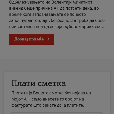
Одбележувањето на Валентајн минатиот
викенд беше причина А1 да потсети дека, во
време кога запознавањата се почесто
започнуваат онлајн, безбедноста треба да биде
неизоставен дел од секоја љубовна приказна...
Дознај повеќе
Плати сметка
Платете ја Вашата сметка без најава на
Мојот А1, само внесете го бројот на
фактурата што сакате да ја платите.