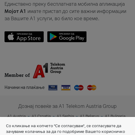
Единствено преку бесплатната мобилна апликација
Мојот A1
имате пристап до сите важни информации
за Вашите A1 услуги, во било кое време.
Member of
Начини на плаќање
Дознај повеќе за A1 Telekom Austria Group
A1 Austria
A1 Croatia
A1 Serbia
A1 Belarus
A1 Bulgaria
A1 Slovenia
A1 Digital
Со кликање на копчето "Се согласувам", се согласувате да
зачуваме колачиња за да го подобриме Вашето корисничко