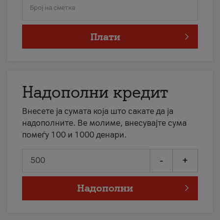
Број на сметка
Плати
Надополни кредит
Внесете ја сумата која што сакате да ја
надополните. Ве молиме, внесувајте сума
помеѓу 100 и 1000 денари.
-
+
Надополни