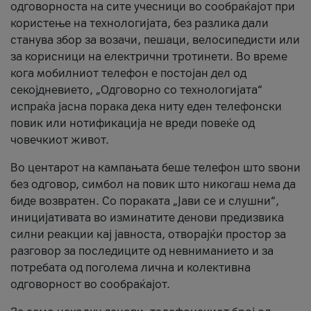
одговорноста на сите учесници во сообраќајот при
користење на технологијата, без разлика дали
станува збор за возачи, пешаци, велосипедисти или
за корисници на електрични тротинети. Во време
кога мобилниот телефон е постојан дел од
секојдневието, „Одговорно со технологијата“
испраќа јасна порака дека ниту еден телефонски
повик или нотификација не вреди повеќе од
човечкиот живот.
Во центарот на кампањата беше телефон што ѕвони
без одговор, симбол на повик што никогаш нема да
биде возвратен. Со пораката „Јави се и слушни“,
иницијативата во изминатите денови предизвика
силни реакции кај јавноста, отворајќи простор за
разговор за последиците од невниманието и за
потребата од поголема лична и колективна
одговорност во сообраќајот.