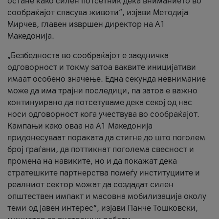
остане како силен потсетник дека вниманието во
сообраќајот спасува животи“, изјави Методија
Мирчев, главен извршен директор на А1
Македонија.
„Безбедноста во сообраќајот е заедничка
одговорност и токму затоа ваквите иницијативи
имаат особено значење. Една секунда невнимание
може да има трајни последици, па затоа е важно
континуирано да потсетуваме дека секој од нас
носи одговорност кога учествува во сообраќајот.
Кампањи како оваа на A1 Македонија
придонесуваат пораката да стигне до што поголем
број граѓани, да поттикнат поголема свесност и
промена на навиките, но и да покажат дека
стратешките партнерства помеѓу институциите и
реалниот сектор можат да создадат силен
општествен импакт и масовна мобилизација околу
теми од јавен интерес“, изјави Панче Тошковски,