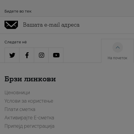
Бидете во тек
Следете нè
На почеток
Брзи линкови
Ценовници
Услови за користење
Плати сметка
Активирајте Е-сметка
Припејд регистрација