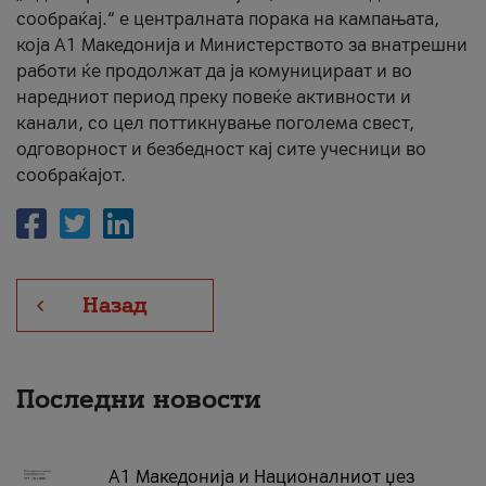
сообраќај.“ е централната порака на кампањата,
која A1 Македонија и Министерството за внатрешни
работи ќе продолжат да ја комуницираат и во
наредниот период преку повеќе активности и
канали, со цел поттикнување поголема свест,
одговорност и безбедност кај сите учесници во
сообраќајот.
Назад
Последни новости
А1 Македонија и Националниот џез