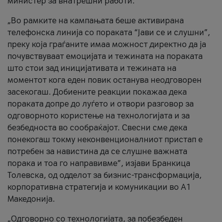
министер за внатрешни работи.
„Во рамките на кампањата беше активирана
телефонска линија со пораката “Јави се и слушни”,
преку која граѓаните имаа можност директно да ја
почувствуваат емоцијата и тежината на пораката
што стои зад иницијативата и тежината на
моментот кога еден повик останува неодговорен
засекогаш. Добиените реакции покажаа дека
пораката допре до луѓето и отвори разговор за
одговорното користење на технологијата и за
безбедноста во сообраќајот. Свесни сме дека
понекогаш токму неконвенционалниот пристап е
потребен за навистина да се слушне важната
порака и тоа го направивме”, изјави Бранкица
Толевска, од одделот за бизнис-трансформација,
корпоративна стратегија и комуникации во А1
Македонија.
„Одговорно со технологијата, за побезбеден