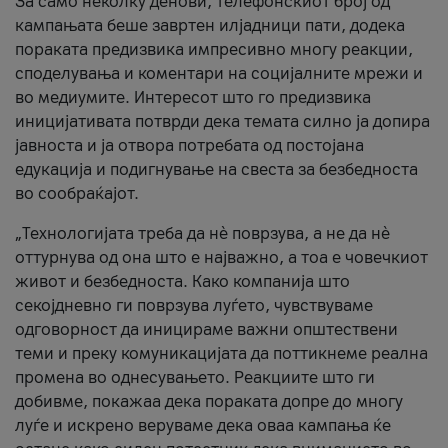
За само неколку денови, телефонскиот број од
кампањата беше завртен илјадници пати, додека
пораката предизвика импресивно многу реакции,
споделувања и коментари на социјалните мрежи и
во медиумите. Интересот што го предизвика
иницијативата потврди дека темата силно ја допира
јавноста и ја отвора потребата од постојана
едукација и подигнување на свеста за безбедноста
во сообраќајот.
„Технологијата треба да нè поврзува, а не да нè
оттурнува од она што е најважно, а тоа е човечкиот
живот и безбедноста. Како компанија што
секојдневно ги поврзува луѓето, чувствуваме
одговорност да иницираме важни општествени
теми и преку комуникацијата да поттикнеме реална
промена во однесувањето. Реакциите што ги
добивме, покажаа дека пораката допре до многу
луѓе и искрено веруваме дека оваа кампања ќе