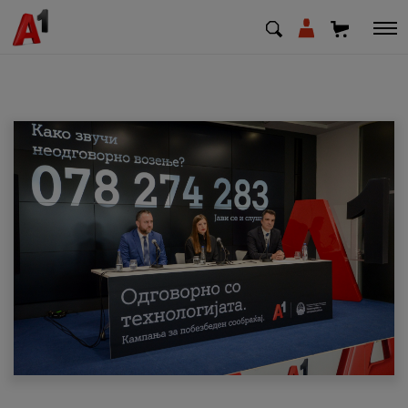
МК
EN
SQ
Приватни
Деловни
Поддршка
Надополни кредит
Плати сметка