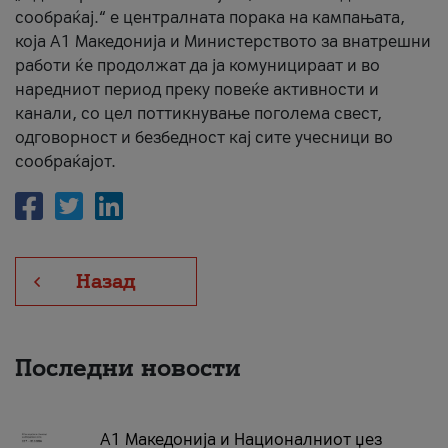
сообраќај.“ е централната порака на кампањата,
која A1 Македонија и Министерството за внатрешни
работи ќе продолжат да ја комуницираат и во
наредниот период преку повеќе активности и
канали, со цел поттикнување поголема свест,
одговорност и безбедност кај сите учесници во
сообраќајот.
Назад
Последни новости
А1 Македонија и Националниот џез