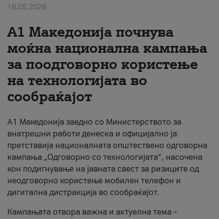
18.05.2026
За нас
A1 Македонија почнува
#ПодобарОнлајн
моќна национална кампања
за поодговорно користење
на технологијата во
сообраќајот
A1 Македонија заедно со Министерството за
внатрешни работи денеска и официјално ја
претставија националната општествено одговорна
кампања „Одговорно со технологијата“, насочена
кон подигнување на јавната свест за ризиците од
неодговорно користење мобилен телефон и
дигитална дистракција во сообраќајот.
Кампањата отвора важна и актуелна тема –