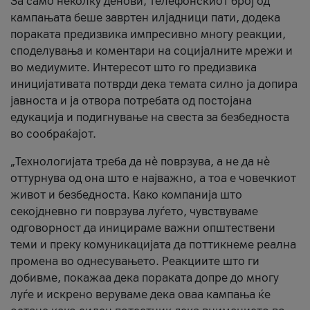
За само неколку денови, телефонскиот број од
кампањата беше завртен илјадници пати, додека
пораката предизвика импресивно многу реакции,
споделувања и коментари на социјалните мрежи и
во медиумите. Интересот што го предизвика
иницијативата потврди дека темата силно ја допира
јавноста и ја отвора потребата од постојана
едукација и подигнување на свеста за безбедноста
во сообраќајот.
„Технологијата треба да нè поврзува, а не да нè
оттурнува од она што е најважно, а тоа е човечкиот
живот и безбедноста. Како компанија што
секојдневно ги поврзува луѓето, чувствуваме
одговорност да иницираме важни општествени
теми и преку комуникацијата да поттикнеме реална
промена во однесувањето. Реакциите што ги
добивме, покажаа дека пораката допре до многу
луѓе и искрено веруваме дека оваа кампања ќе