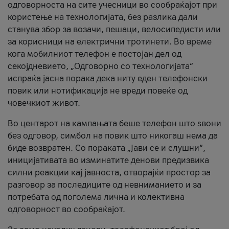
одговорноста на сите учесници во сообраќајот при
користење на технологијата, без разлика дали
станува збор за возачи, пешаци, велосипедисти или
за корисници на електрични тротинети. Во време
кога мобилниот телефон е постојан дел од
секојдневието, „Одговорно со технологијата“
испраќа јасна порака дека ниту еден телефонски
повик или нотификација не вреди повеќе од
човечкиот живот.
Во центарот на кампањата беше телефон што ѕвони
без одговор, симбол на повик што никогаш нема да
биде возвратен. Со пораката „Јави се и слушни“,
иницијативата во изминатите денови предизвика
силни реакции кај јавноста, отворајќи простор за
разговор за последиците од невниманието и за
потребата од поголема лична и колективна
одговорност во сообраќајот.