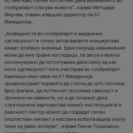
остане како силен потсетник дека вниманието во
сообраќајот спасува животи“, изјави Методија
Мирчев, главен извршен директор на А1
Македонија.
„Безбедноста во сообраќајот е заедничка
одговорност и токму затоа ваквите иницијативи
имаат особено значење. Една секунда невнимание
може да има трајни последици, па затоа е важно
континуирано да потсетуваме дека секој од нас
носи одговорност кога учествува во сообраќајот.
Кампањи како оваа на A1 Македонија
придонесуваат пораката да стигне до што поголем
број граѓани, да поттикнат поголема свесност и
промена на навиките, но и да покажат дека
стратешките партнерства помеѓу институциите и
реалниот сектор можат да создадат силен
општествен импакт и масовна мобилизација околу
теми од јавен интерес“, изјави Панче Тошковски,