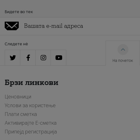
Бидете во тек
Следете нè
На почеток
Брзи линкови
Ценовници
Услови за користење
Плати сметка
Активирајте Е-сметка
Припејд регистрација