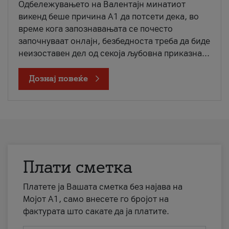
Одбележувањето на Валентајн минатиот
викенд беше причина А1 да потсети дека, во
време кога запознавањата се почесто
започнуваат онлајн, безбедноста треба да биде
неизоставен дел од секоја љубовна приказна...
Дознај повеќе
Плати сметка
Платете ја Вашата сметка без најава на
Мојот А1, само внесете го бројот на
фактурата што сакате да ја платите.