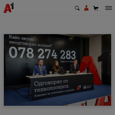
МК
EN
SQ
Приватни
Деловни
Поддршка
Надополни кредит
Плати сметка