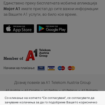
Единствено преку бесплатната мобилна апликација
Мојот A1
имате пристап до сите важни информации
за Вашите A1 услуги, во било кое време.
Member of
Начини на плаќање
Дознај повеќе за A1 Telekom Austria Group
A1 Austria
A1 Croatia
A1 Serbia
A1 Belarus
A1 Bulgaria
A1 Slovenia
A1 Digital
Со кликање на копчето "Се согласувам", се согласувате да
зачуваме колачиња за да го подобриме Вашето корисничко