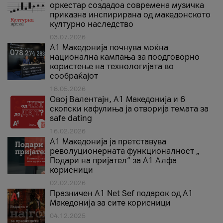
оркестар создадоа современа музичка
приказна инспирирана од македонското
културно наследство
03.07.2026
A1 Македонија почнува моќна
национална кампања за поодговорно
користење на технологијата во
сообраќајот
18.05.2026
Овој Валентајн, A1 Македонија и 6
скопски кафулиња ја отворија темата за
safe dating
16.02.2026
А1 Македонија ја претставува
револуционерната функционалност „
Подари на пријател“ за А1 Алфа
корисници
02.02.2026
Празничен A1 Net Sеf подарок од А1
Македонија за сите корисници
04.12.2025