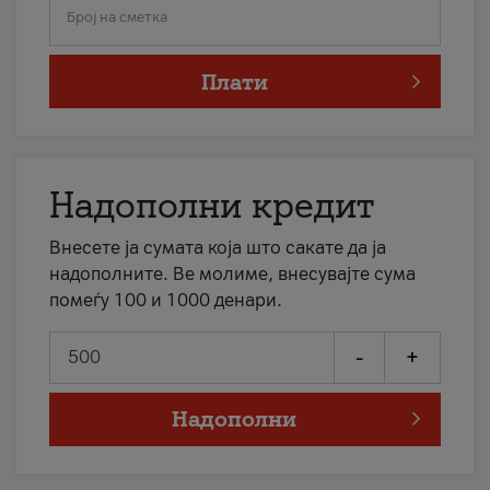
Број на сметка
Плати
Надополни кредит
Внесете ја сумата која што сакате да ја
надополните. Ве молиме, внесувајте сума
помеѓу 100 и 1000 денари.
-
+
Надополни