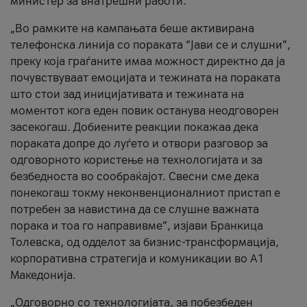
министер за внатрешни работи.
„Во рамките на кампањата беше активирана
телефонска линија со пораката “Јави се и слушни”,
преку која граѓаните имаа можност директно да ја
почувствуваат емоцијата и тежината на пораката
што стои зад иницијативата и тежината на
моментот кога еден повик останува неодговорен
засекогаш. Добиените реакции покажаа дека
пораката допре до луѓето и отвори разговор за
одговорното користење на технологијата и за
безбедноста во сообраќајот. Свесни сме дека
понекогаш токму неконвенционалниот пристап е
потребен за навистина да се слушне важната
порака и тоа го направивме”, изјави Бранкица
Толевска, од одделот за бизнис-трансформација,
корпоративна стратегија и комуникации во А1
Македонија.
„Одговорно со технологијата, за побезбеден