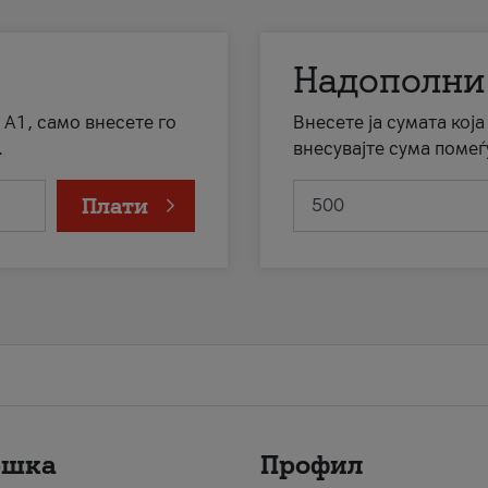
Надополни
 А1, само внесете го
Внесете ја сумата кој
.
внесувајте сума помеѓ
Плати
ршка
Профил