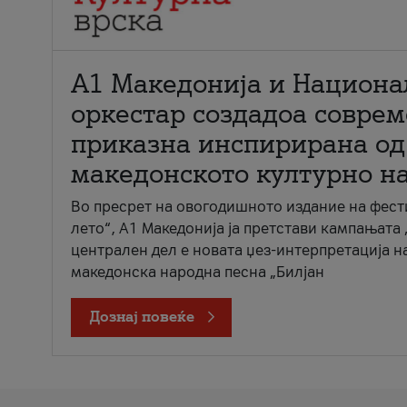
А1 Македонија и Национа
оркестар создадоа совре
приказна инспирирана од
македонското културно н
Во пресрет на овогодишното издание на фест
лето“, А1 Македонија ја претстави кампањата 
централен дел е новата џез-интерпретација н
македонска народна песна „Билјан
Дознај повеќе