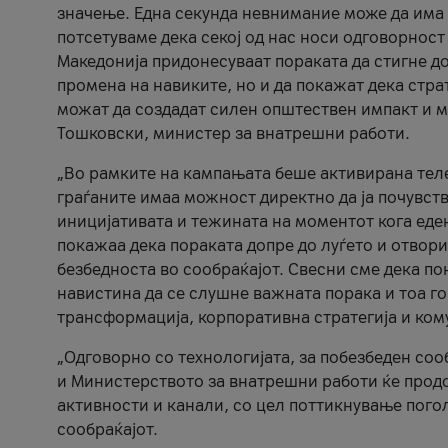
значење. Една секунда невнимание може да има 
потсетуваме дека секој од нас носи одговорност
Македонија придонесуваат пораката да стигне до
промена на навиките, но и да покажат дека стр
можат да создадат силен општествен импакт и м
Тошковски, министер за внатрешни работи.
„Во рамките на кампањата беше активирана телеф
граѓаните имаа можност директно да ја почувств
иницијативата и тежината на моментот кога еде
покажаа дека пораката допре до луѓето и отвори
безбедноста во сообраќајот. Свесни сме дека п
навистина да се слушне важната порака и тоа го
трансформација, корпоративна стратегија и ком
„Одговорно со технологијата, за побезбеден соо
и Министерството за внатрешни работи ќе продо
активности и канали, со цел поттикнување погол
сообраќајот.