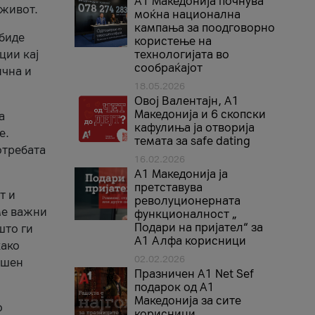
A1 Македонија почнува
 живот.
моќна национална
кампања за поодговорно
 биде
користење на
ции кај
технологијата во
сообраќајот
ична и
18.05.2026
Овој Валентајн, A1
Македонија и 6 скопски
а
кафулиња ја отворија
е.
темата за safe dating
отребата
16.02.2026
А1 Македонија ја
претставува
т и
револуционерната
ме важни
функционалност „
Подари на пријател“ за
што ги
А1 Алфа корисници
како
02.02.2026
ршен
Празничен A1 Net Sеf
подарок од А1
Македонија за сите
о
корисници