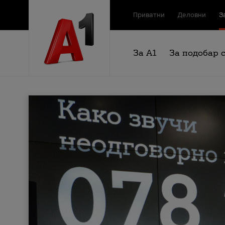
Приватни
Деловни
З
За А1
За подобар 