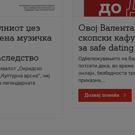
лниот џез
Овој Валента
мена музичка
скопски кафу
за safe dating
аследство
Одбележувањето на Вал
потсети дека, во време
ивалот „Охридско
онлајн, безбедноста тр
„Културна врска“, чиј
приказна...
а легендарната
Дознај повеќе