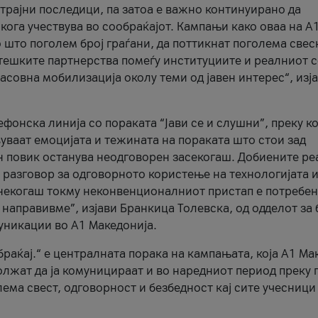
трајни последици, па затоа е важно континуирано да
 кога учествува во сообраќајот. Кампањи како оваа на A
 што поголем број граѓани, да поттикнат поголема свес
атешките партнерства помеѓу институциите и реалниот 
асовна мобилизација околу теми од јавен интерес“, изј
онска линија со пораката “Јави се и слушни”, преку ко
уваат емоцијата и тежината на пораката што стои зад
н повик останува неодговорен засекогаш. Добиените р
 разговор за одговорното користење на технологијата и
онекогаш токму неконвенционалниот пристап е потребен
 направивме”, изјави Бранкица Толевска, од одделот за 
уникации во А1 Македонија.
браќај.“ е централната порака на кампањата, која A1 Ма
лжат да ја комуницираат и во наредниот период преку 
ема свест, одговорност и безбедност кај сите учесници