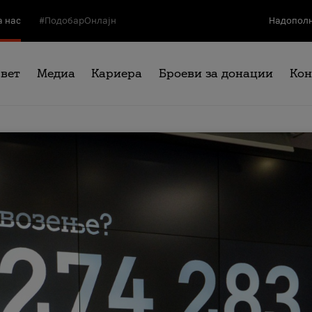
а нас
#ПодобарОнлајн
Надополн
свет
Медиа
Кариера
Броеви за донации
Кон