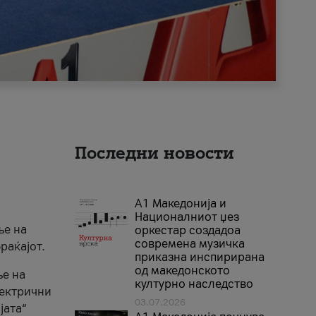
Последни новости
А1 Македонија и
Националниот џез
ње на
оркестар создадоа
современа музичка
раќајот.
приказна инспирирана
од македонското
ње на
културно наследство
лектрични
03.07.2026
јата“