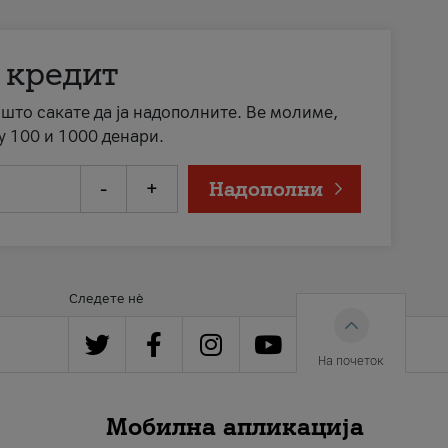
 кредит
а што сакате да ја надополните. Ве молиме,
у 100 и 1000 денари.
-
+
Надополни
Следете нè
На почеток
Мобилна апликација