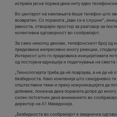
испраќа јасна порака дека ниту еден телефонск
Во центарот на кампањата беше телефон што ѕво
возвратен. Со пораката „Јави се и слушни“, ини
јавноста, отворајќи простор за разговор за пос
колективна одговорност во сообраќајот.
За само неколку денови, телефонскиот број од 
предизвика импресивно многу реакции, споделу
Интересот што го предизвика иницијативата потв
од постојана едукација и подигнување на свеста 
„Технологијата треба да нè поврзува, а не да нè 
безбедноста. Како компанија што секојдневно г
општествени теми и преку комуникацијата да по
добивме, покажаа дека пораката допре до многу 
силен потсетник дека вниманието во сообраќајо
директор на А1 Македонија.
„Безбедноста во сообраќајот е заедничка одгов