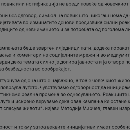
и повик или нотификација не вреди повеќе од човечкиот
ни без одговор, симбол на повик што никогаш нема да
цијативата во изминатите денови предизвика силни реак
ледиците од невниманието и за потребата од поголема л
кампањата беше завртен илјадници пати, додека поракат
вања и коментари на социјалните мрежи и во медиумит
рди дека темата силно ја допира јавноста и ја отвора п
за безбедноста во сообраќајот.
оттурнува од она што е најважно, а тоа е човечкиот живо
и поврзува луѓето, чувствуваме одговорност да иницира
ттикнеме реална промена во однесувањето. Реакциите 
луѓе и искрено веруваме дека оваа кампања ќе остане 
т спасува животи“, изјави Методија Мирчев, главен изв
орност и токму затоа ваквите иницијативи имаат особен