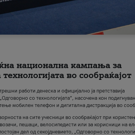
ќна национална кампања за
технологијата во сообраќајот
трешни работи денеска и официјално ја претставија
Одговорно со технологијата“, насочена кон подигнува
стење мобилен телефон и дигитална дистракција во сооб
ворноста на сите учесници во сообраќајот при користе
а возачи, пешаци, велосипедисти или за корисници на е
остојан дел од секојдневието, „Одговорно со технологи