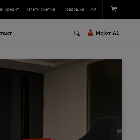
и кредит
Плати сметка
Поддршка
МК
такт
Мојот A1