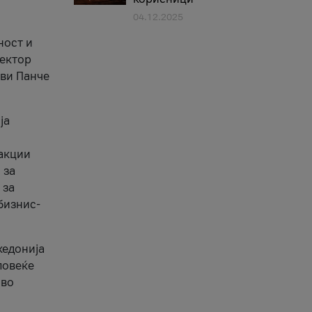
04.12.2025
1
ност и
сектор
ави Панче
ја
еакции
 за
 за
бизнис-
кедонија
повеќе
 во