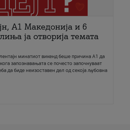
јн, A1 Македонија и 6
лиња ја отворија темата
ентајн минатиот викенд беше причина А1 да
 кога запознавањата се почесто започнуваат
еба да биде неизоставен дел од секоја љубовна