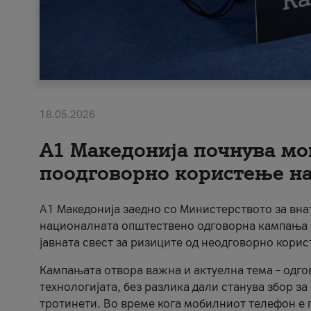
18.05.2026
A1 Македонија почнува мо
поодговорно користење на 
A1 Македонија заедно со Министерството за вна
националната општествено одговорна кампања „
јавната свест за ризиците од неодговорно кори
Кампањата отвора важна и актуелна тема – одго
технологијата, без разлика дали станува збор з
тротинети. Во време кога мобилниот телефон е п