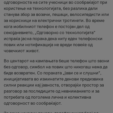
одговорноста на сите учесници во сообраќајот при
користење на технологијата, без разлика дали
станува збор за возачи, пешаци, велосипедисти или
за корисници на електрични тротинети. Во време
кога мобилниот телефон е постојан дел од
секојдневието, „Одговорно со технологијата“
испраќа јасна порака дека ниту еден телефонски
повик или нотификација не вреди повеќе од
човечкиот живот.
Во центарот на кампањата беше телефон што ѕвони
без одговор, симбол на повик што никогаш нема да
биде возвратен. Со пораката „Јави се и слушни“,
иницијативата во изминатите денови предизвика
силни реакции кај јавноста, отворајќи простор за
разговор за последиците од невниманието и за
потребата од поголема лична и колективна
одговорност во сообраќајот.