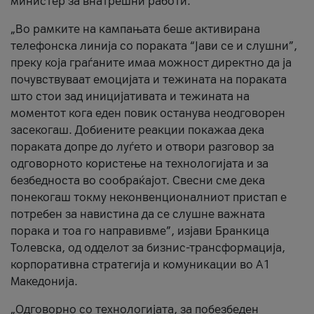
министер за внатрешни работи.
„Во рамките на кампањата беше активирана
телефонска линија со пораката “Јави се и слушни”,
преку која граѓаните имаа можност директно да ја
почувствуваат емоцијата и тежината на пораката
што стои зад иницијативата и тежината на
моментот кога еден повик останува неодговорен
засекогаш. Добиените реакции покажаа дека
пораката допре до луѓето и отвори разговор за
одговорното користење на технологијата и за
безбедноста во сообраќајот. Свесни сме дека
понекогаш токму неконвенционалниот пристап е
потребен за навистина да се слушне важната
порака и тоа го направивме”, изјави Бранкица
Толевска, од одделот за бизнис-трансформација,
корпоративна стратегија и комуникации во А1
Македонија.
„Одговорно со технологијата, за побезбеден