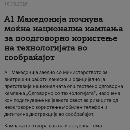
18.05.2026
За нас
A1 Македонија почнува
#ПодобарОнлајн
моќна национална кампања
за поодговорно користење
на технологијата во
сообраќајот
A1 Македонија заедно со Министерството за
внатрешни работи денеска и официјално ја
претставија националната општествено одговорна
кампања „Одговорно со технологијата“, насочена
кон подигнување на јавната свест за ризиците од
неодговорно користење мобилен телефон и
дигитална дистракција во сообраќајот.
Кампањата отвора важна и актуелна тема –