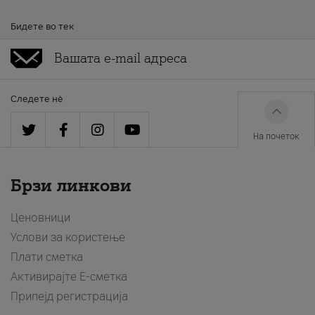
Бидете во тек
Следете нè
На почеток
Брзи линкови
Ценовници
Услови за користење
Плати сметка
Активирајте Е-сметка
Припејд регистрација