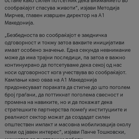
остане како силен потсетник дека вниманието во
сообраќајот спасува животи“, изјави Методија
Мирчев, главен извршен директор на А1
Македонија.
„Безбедноста во сообраќајот е заедничка
одговорност и токму затоа ваквите иницијативи
имаат особено значење. Една секунда невнимание
може да има трајни последици, па затоа е важно
континуирано да потсетуваме дека секој од нас
носи одговорност кога учествува во сообраќајот.
Кампањи како оваа на A1 Македонија
придонесуваат пораката да стигне до што поголем
број граѓани, да поттикнат поголема свесност и
промена на навиките, но и да покажат дека
стратешките партнерства помеѓу институциите и
реалниот сектор можат да создадат силен
општествен импакт и масовна мобилизација околу
теми од јавен интерес“, изјави Панче Тошковски,