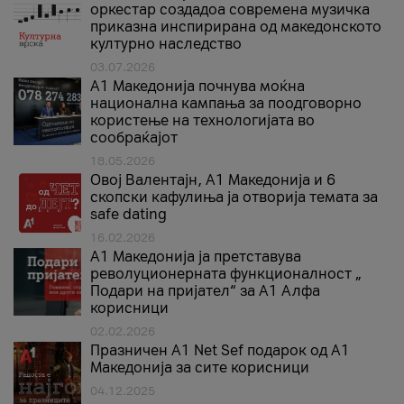
оркестар создадоа современа музичка
приказна инспирирана од македонското
културно наследство
03.07.2026
A1 Македонија почнува моќна
национална кампања за поодговорно
користење на технологијата во
сообраќајот
18.05.2026
Овој Валентајн, A1 Македонија и 6
скопски кафулиња ја отворија темата за
safe dating
16.02.2026
А1 Македонија ја претставува
револуционерната функционалност „
Подари на пријател“ за А1 Алфа
корисници
02.02.2026
Празничен A1 Net Sеf подарок од А1
Македонија за сите корисници
04.12.2025