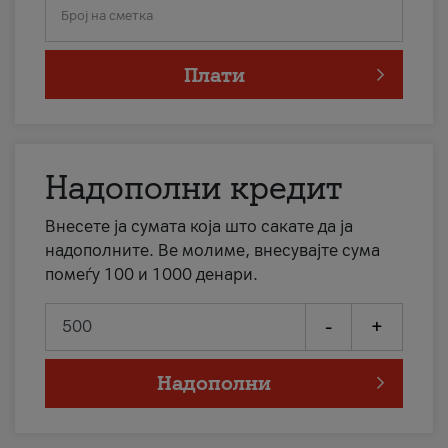
Број на сметка
Плати
Надополни кредит
Внесете ја сумата која што сакате да ја
надополните. Ве молиме, внесувајте сума
помеѓу 100 и 1000 денари.
-
+
Надополни