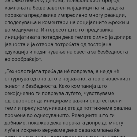
За само неколку денови, телефонскиот број од
кампањата беше завртен илјадници пати, додека
пораката предизвика импресивно многу реакции,
споделувања и коментари на социјалните мрежи и
во медиумите. Интересот што го предизвика
иницијативата потврди дека темата силно ја допира
јавноста и ја отвора потребата од постојана
едукација и подигнување на свеста за безбедноста
во сообраќајот.
„Технологијата треба да нè поврзува, а не да нè
оттурнува од она што е најважно, а тоа е човечкиот
живот и безбедноста. Како компанија што
секојдневно ги поврзува луѓето, чувствуваме
одговорност да иницираме важни општествени
теми и преку комуникацијата да поттикнеме реална
промена во однесувањето. Реакциите што ги
добивме, покажаа дека пораката допре до многу
луѓе и искрено веруваме дека оваа кампања ќе