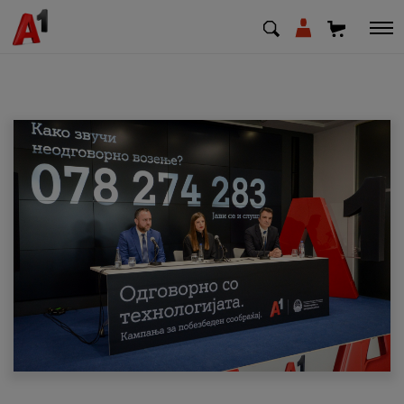
МК
EN
SQ
Приватни
Деловни
Поддршка
Надополни кредит
Плати сметка