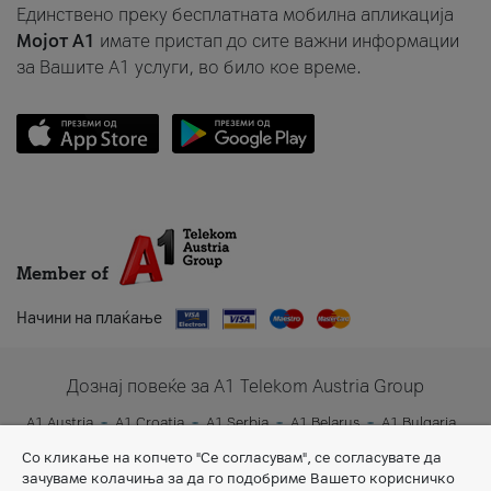
Единствено преку бесплатната мобилна апликација
Мојот A1
имате пристап до сите важни информации
за Вашите A1 услуги, во било кое време.
Member of
Начини на плаќање
Дознај повеќе за A1 Telekom Austria Group
A1 Austria
A1 Croatia
A1 Serbia
A1 Belarus
A1 Bulgaria
A1 Slovenia
A1 Digital
Со кликање на копчето "Се согласувам", се согласувате да
зачуваме колачиња за да го подобриме Вашето корисничко