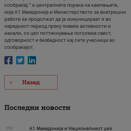
сообраќај.“ е централната порака на кампањата,
која A1 Македонија и Министерството за внатрешни
работи ќе продолжат да ја комуницираат и во
наредниот период преку повеќе активности и
канали, со цел поттикнување поголема свест,
одговорност и безбедност кај сите учесници во
сообраќајот.
Назад
Последни новости
А1 Македонија и Националниот џез