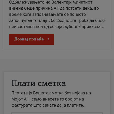
Одбележувањето на Валентајн минатиот
викенд беше причина А1 да потсети дека, во
време кога запознавањата се почесто
започнуваат онлајн, безбедноста треба да биде
неизоставен дел од секоја љубовна приказна...
Дознај повеќе
Плати сметка
Платете ја Вашата сметка без најава на
Мојот А1, само внесете го бројот на
фактурата што сакате да ја платите.