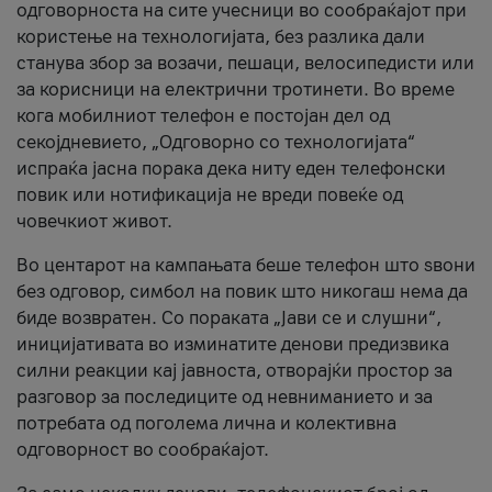
одговорноста на сите учесници во сообраќајот при
користење на технологијата, без разлика дали
станува збор за возачи, пешаци, велосипедисти или
за корисници на електрични тротинети. Во време
кога мобилниот телефон е постојан дел од
секојдневието, „Одговорно со технологијата“
испраќа јасна порака дека ниту еден телефонски
повик или нотификација не вреди повеќе од
човечкиот живот.
Во центарот на кампањата беше телефон што ѕвони
без одговор, симбол на повик што никогаш нема да
биде возвратен. Со пораката „Јави се и слушни“,
иницијативата во изминатите денови предизвика
силни реакции кај јавноста, отворајќи простор за
разговор за последиците од невниманието и за
потребата од поголема лична и колективна
одговорност во сообраќајот.