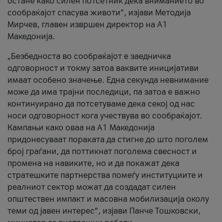
остане како силен потсетник дека вниманието во
сообраќајот спасува животи“, изјави Методија
Мирчев, главен извршен директор на А1
Македонија.
„Безбедноста во сообраќајот е заедничка
одговорност и токму затоа ваквите иницијативи
имаат особено значење. Една секунда невнимание
може да има трајни последици, па затоа е важно
континуирано да потсетуваме дека секој од нас
носи одговорност кога учествува во сообраќајот.
Кампањи како оваа на A1 Македонија
придонесуваат пораката да стигне до што поголем
број граѓани, да поттикнат поголема свесност и
промена на навиките, но и да покажат дека
стратешките партнерства помеѓу институциите и
реалниот сектор можат да создадат силен
општествен импакт и масовна мобилизација околу
теми од јавен интерес“, изјави Панче Тошковски,