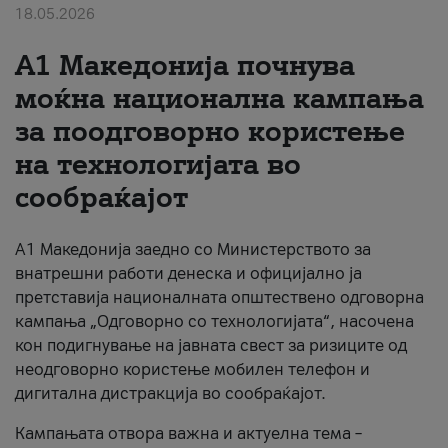
18.05.2026
За нас
A1 Македонија почнува
#ПодобарОнлајн
моќна национална кампања
за поодговорно користење
на технологијата во
сообраќајот
A1 Македонија заедно со Министерството за
внатрешни работи денеска и официјално ја
претставија националната општествено одговорна
кампања „Одговорно со технологијата“, насочена
кон подигнување на јавната свест за ризиците од
неодговорно користење мобилен телефон и
дигитална дистракција во сообраќајот.
Кампањата отвора важна и актуелна тема –