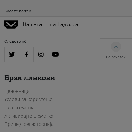
Бидете во тек
Следете нè
На почеток
Брзи линкови
Ценовници
Услови за користење
Плати сметка
Активирајте Е-сметка
Припејд регистрација