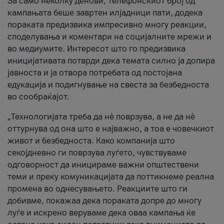
За само неколку денови, телефонскиот број од
кампањата беше завртен илјадници пати, додека
пораката предизвика импресивно многу реакции,
споделувања и коментари на социјалните мрежи и
во медиумите. Интересот што го предизвика
иницијативата потврди дека темата силно ја допира
јавноста и ја отвора потребата од постојана
едукација и подигнување на свеста за безбедноста
во сообраќајот.
„Технологијата треба да нè поврзува, а не да нè
оттурнува од она што е најважно, а тоа е човечкиот
живот и безбедноста. Како компанија што
секојдневно ги поврзува луѓето, чувствуваме
одговорност да иницираме важни општествени
теми и преку комуникацијата да поттикнеме реална
промена во однесувањето. Реакциите што ги
добивме, покажаа дека пораката допре до многу
луѓе и искрено веруваме дека оваа кампања ќе