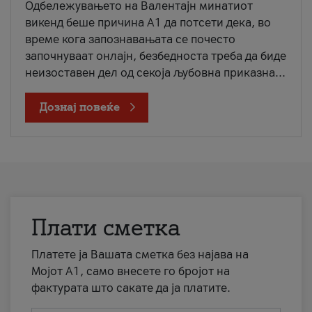
Одбележувањето на Валентајн минатиот
викенд беше причина А1 да потсети дека, во
време кога запознавањата се почесто
започнуваат онлајн, безбедноста треба да биде
неизоставен дел од секоја љубовна приказна...
Дознај повеќе
Плати сметка
Платете ја Вашата сметка без најава на
Мојот А1, само внесете го бројот на
фактурата што сакате да ја платите.