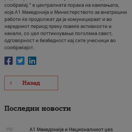
сообраќај.“ е централната порака на кампањата,
која A1 Македонија и Министерството за внатрешни
работи ќе продолжат да ја комуницираат и во
наредниот период преку повеќе активности и
канали, со цел поттикнување поголема свест,
одговорност и безбедност кај сите учесници во
сообраќајот.
Назад
Последни новости
А1 Македонија и Националниот џез