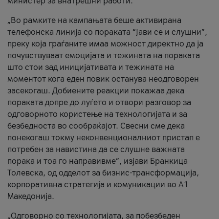
министер за внатрешни работи.
„Во рамките на кампањата беше активирана
телефонска линија со пораката “Јави се и слушни”,
преку која граѓаните имаа можност директно да ја
почувствуваат емоцијата и тежината на пораката
што стои зад иницијативата и тежината на
моментот кога еден повик останува неодговорен
засекогаш. Добиените реакции покажаа дека
пораката допре до луѓето и отвори разговор за
одговорното користење на технологијата и за
безбедноста во сообраќајот. Свесни сме дека
понекогаш токму неконвенционалниот пристап е
потребен за навистина да се слушне важната
порака и тоа го направивме”, изјави Бранкица
Толевска, од одделот за бизнис-трансформација,
корпоративна стратегија и комуникации во А1
Македонија.
„Одговорно со технологијата, за побезбеден