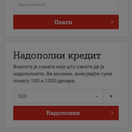
Број на сметка
Плати
Надополни кредит
Внесете ја сумата која што сакате да ја
надополните. Ве молиме, внесувајте сума
помеѓу 100 и 1000 денари.
-
+
Надополни