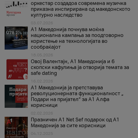
оркестар создадоа современа музичка
приказна инспирирана од македонското
културно наследство
03.07.2026
A1 Македонија почнува моќна
национална кампања за поодговорно
користење на технологијата во
сообраќајот
18.05.2026
Овој Валентајн, A1 Македонија и 6
скопски кафулиња ја отворија темата за
safe dating
16.02.2026
А1 Македонија ја претставува
револуционерната функционалност „
Подари на пријател“ за А1 Алфа
корисници
02.02.2026
Празничен A1 Net Sеf подарок од А1
Македонија за сите корисници
04.12.2025