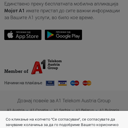
Единствено преку бесплатната мобилна апликација
Мојот A1
имате пристап до сите важни информации
за Вашите A1 услуги, во било кое време.
Member of
Начини на плаќање
Дознај повеќе за A1 Telekom Austria Group
A1 Austria
A1 Croatia
A1 Serbia
A1 Belarus
A1 Bulgaria
A1 Slovenia
A1 Digital
Со кликање на копчето "Се согласувам", се согласувате да
зачуваме колачиња за да го подобриме Вашето корисничко