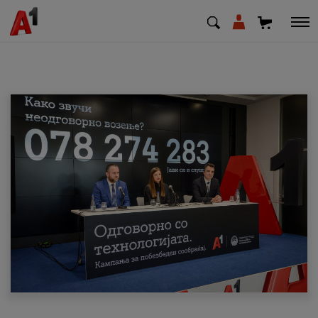
МК
EN
SQ
Приватни
Деловни
Поддршка
Надополни кредит
Плати сметка