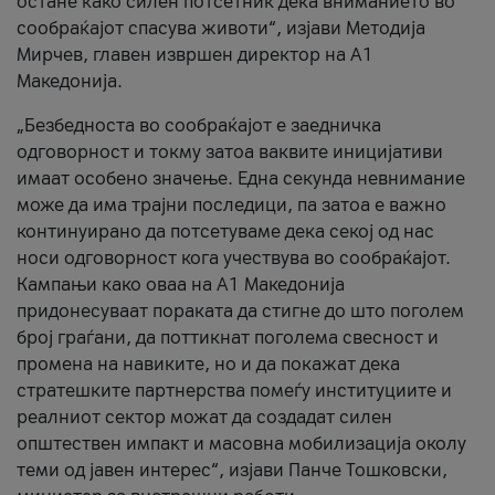
остане како силен потсетник дека вниманието во
сообраќајот спасува животи“, изјави Методија
Мирчев, главен извршен директор на А1
Македонија.
„Безбедноста во сообраќајот е заедничка
одговорност и токму затоа ваквите иницијативи
имаат особено значење. Една секунда невнимание
може да има трајни последици, па затоа е важно
континуирано да потсетуваме дека секој од нас
носи одговорност кога учествува во сообраќајот.
Кампањи како оваа на A1 Македонија
придонесуваат пораката да стигне до што поголем
број граѓани, да поттикнат поголема свесност и
промена на навиките, но и да покажат дека
стратешките партнерства помеѓу институциите и
реалниот сектор можат да создадат силен
општествен импакт и масовна мобилизација околу
теми од јавен интерес“, изјави Панче Тошковски,