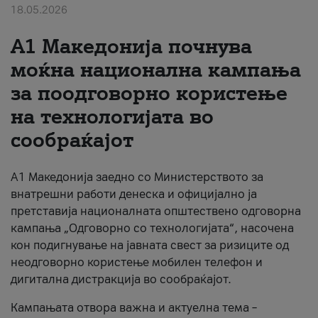
18.05.2026
За нас
A1 Македонија почнува
#ПодобарОнлајн
моќна национална кампања
за поодговорно користење
на технологијата во
сообраќајот
A1 Македонија заедно со Министерството за
внатрешни работи денеска и официјално ја
претставија националната општествено одговорна
кампања „Одговорно со технологијата“, насочена
кон подигнување на јавната свест за ризиците од
неодговорно користење мобилен телефон и
дигитална дистракција во сообраќајот.
Кампањата отвора важна и актуелна тема –