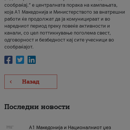
сообраќај.“ е централната порака на кампањата,
која A1 Македонија и Министерството за внатрешни
работи ќе продолжат да ја комуницираат и во
наредниот период преку повеќе активности и
канали, со цел поттикнување поголема свест,
одговорност и безбедност кај сите учесници во
сообраќајот.
Назад
Последни новости
А1 Македонија и Националниот џез