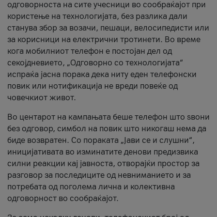
одговорноста на сите учесници во сообраќајот при
користење на технологијата, без разлика дали
станува збор за возачи, пешаци, велосипедисти или
за корисници на електрични тротинети. Во време
кога мобилниот телефон е постојан дел од
секојдневието, „Одговорно со технологијата“
испраќа јасна порака дека ниту еден телефонски
повик или нотификација не вреди повеќе од
човечкиот живот.
Во центарот на кампањата беше телефон што ѕвони
без одговор, симбол на повик што никогаш нема да
биде возвратен. Со пораката „Јави се и слушни“,
иницијативата во изминатите денови предизвика
силни реакции кај јавноста, отворајќи простор за
разговор за последиците од невниманието и за
потребата од поголема лична и колективна
одговорност во сообраќајот.