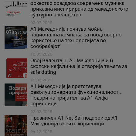
оркестар создадоа современа музичка
приказна инспирирана од македонското
културно наследство
03.07.2026
A1 Македонија почнува моќна
национална кампања за поодговорно
користење на технологијата во
сообраќајот
18.05.2026
Овој Валентајн, A1 Македонија и 6
скопски кафулиња ја отворија темата за
safe dating
16.02.2026
А1 Македонија ја претставува
револуционерната функционалност „
Подари на пријател“ за А1 Алфа
корисници
02.02.2026
Празничен A1 Net Sеf подарок од А1
Македонија за сите корисници
04.12.2025