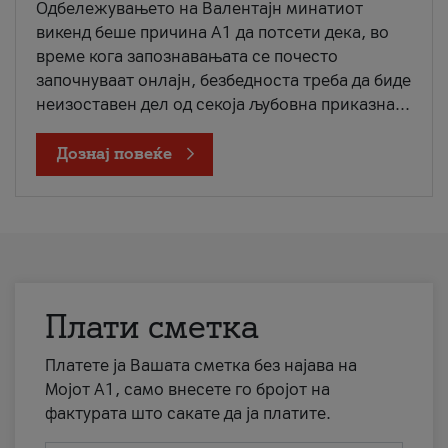
Одбележувањето на Валентајн минатиот
викенд беше причина А1 да потсети дека, во
време кога запознавањата се почесто
започнуваат онлајн, безбедноста треба да биде
неизоставен дел од секоја љубовна приказна...
Дознај повеќе
Плати сметка
Платете ја Вашата сметка без најава на
Мојот А1, само внесете го бројот на
фактурата што сакате да ја платите.