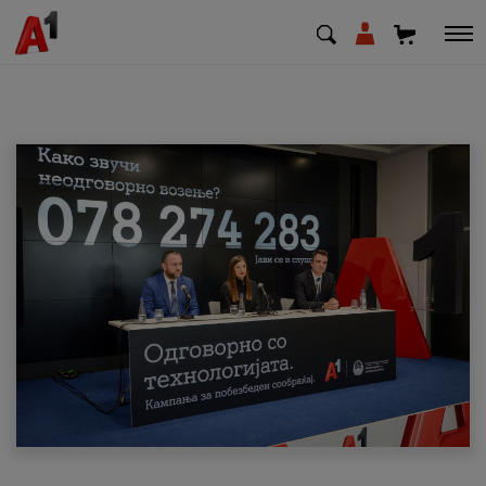
МК
EN
SQ
Приватни
Деловни
Поддршка
Надополни кредит
Плати сметка