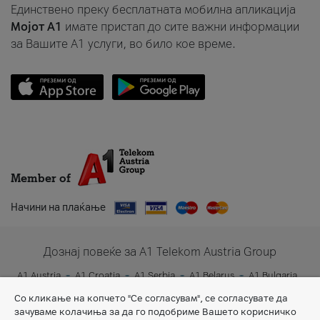
Единствено преку бесплатната мобилна апликација
Мојот A1
имате пристап до сите важни информации
за Вашите A1 услуги, во било кое време.
Member of
Начини на плаќање
Дознај повеќе за A1 Telekom Austria Group
A1 Austria
A1 Croatia
A1 Serbia
A1 Belarus
A1 Bulgaria
A1 Slovenia
A1 Digital
Со кликање на копчето "Се согласувам", се согласувате да
зачуваме колачиња за да го подобриме Вашето корисничко