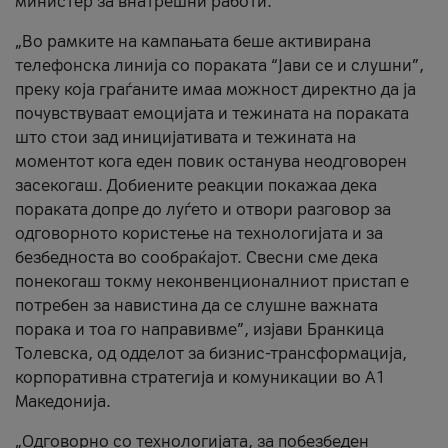
министер за внатрешни работи.
„Во рамките на кампањата беше активирана
телефонска линија со пораката “Јави се и слушни”,
преку која граѓаните имаа можност директно да ја
почувствуваат емоцијата и тежината на пораката
што стои зад иницијативата и тежината на
моментот кога еден повик останува неодговорен
засекогаш. Добиените реакции покажаа дека
пораката допре до луѓето и отвори разговор за
одговорното користење на технологијата и за
безбедноста во сообраќајот. Свесни сме дека
понекогаш токму неконвенционалниот пристап е
потребен за навистина да се слушне важната
порака и тоа го направивме”, изјави Бранкица
Толевска, од одделот за бизнис-трансформација,
корпоративна стратегија и комуникации во А1
Македонија.
„Одговорно со технологијата, за побезбеден