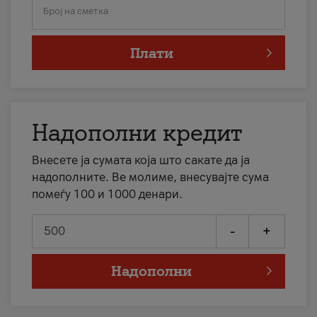
Број на сметка
Плати
Надополни кредит
Внесете ја сумата која што сакате да ја
надополните. Ве молиме, внесувајте сума
помеѓу 100 и 1000 денари.
-
+
Надополни