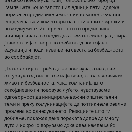
За само неколку денови, телефонскиот број од
кампањата беше завртен илјадници пати, додека
пораката предизвика импресивно многу реакции,
споделувања и коментари на социјалните мрежи и
во медиумите. Интересот што го предизвика
иницијативата потврди дека темата силно ја допира
јавноста и ја отвора потребата од постојана
едукација и подигнување на свеста за безбедноста
во сообраќајот.
„Технологијата треба да нè поврзува, а не да нè
оттурнува од она што е најважно, а тоа е човечкиот
живот и безбедноста. Како компанија што
секојдневно ги поврзува луѓето, чувствуваме
одговорност да иницираме важни општествени
теми и преку комуникацијата да поттикнеме реална
промена во однесувањето. Реакциите што ги
добивме, покажаа дека пораката допре до многу
луѓе и искрено веруваме дека оваа кампања ќе