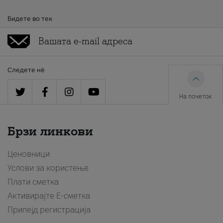
Бидете во тек
Следете нè
На почеток
Брзи линкови
Ценовници
Услови за користење
Плати сметка
Активирајте Е-сметка
Припејд регистрација