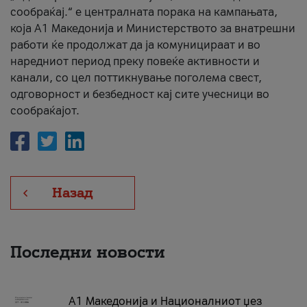
сообраќај.“ е централната порака на кампањата,
која A1 Македонија и Министерството за внатрешни
работи ќе продолжат да ја комуницираат и во
наредниот период преку повеќе активности и
канали, со цел поттикнување поголема свест,
одговорност и безбедност кај сите учесници во
сообраќајот.
Назад
Последни новости
А1 Македонија и Националниот џез