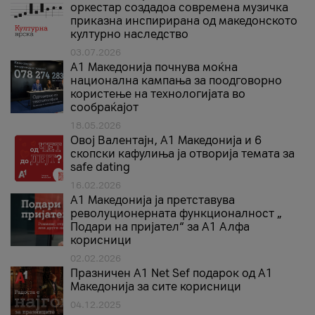
оркестар создадоа современа музичка
приказна инспирирана од македонското
културно наследство
03.07.2026
A1 Македонија почнува моќна
национална кампања за поодговорно
користење на технологијата во
сообраќајот
18.05.2026
Овој Валентајн, A1 Македонија и 6
скопски кафулиња ја отворија темата за
safe dating
16.02.2026
А1 Македонија ја претставува
револуционерната функционалност „
Подари на пријател“ за А1 Алфа
корисници
02.02.2026
Празничен A1 Net Sеf подарок од А1
Македонија за сите корисници
04.12.2025