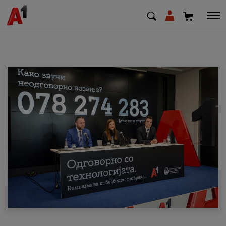
МК
EN
SQ
Приватни
Деловни
Поддршка
Надополни кредит
Плати сметка