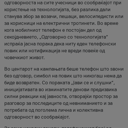
одговорноста на сите учесници во сообраќајот при
користење на технологијата, без разлика дали
станува збор за возачи, пешаци, велосипедисти или
за корисници на електрични тротинети. Во време
кога мобилниот телефон е постојан дел од
секојдневието, „Одговорно со технологијата“
испраќа јасна порака дека ниту еден телефонски
повик или нотификација не вреди повеќе од
човечкиот живот.
Во центарот на кампањата беше телефон што ѕвони
без одговор, симбол на повик што никогаш нема да
биде возвратен. Со пораката „Јави се и слушни“,
иницијативата во изминатите денови предизвика
силни реакции кај јавноста, отворајќи простор за
разговор за последиците од невниманието и за
потребата од поголема лична и колективна
одговорност во сообраќајот.