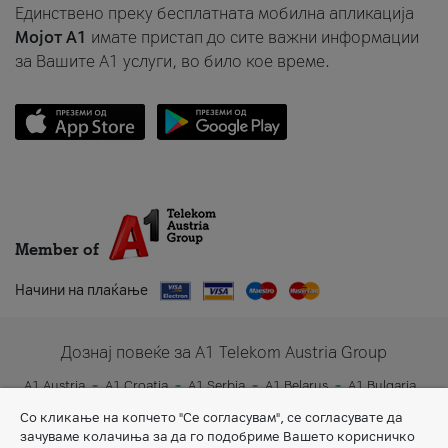
Единствено преку бесплатната мобилна апликација
Мојот A1
имате пристап до сите важни информации
за Вашите A1 услуги, во било кое време.
Member of
Начини на плаќање
Дознај повеќе за A1 Telekom Austria Group
A1 Austria
A1 Croatia
A1 Serbia
A1 Belarus
A1 Bulgaria
A1 Slovenia
A1 Digital
Со кликање на копчето "Се согласувам", се согласувате да
зачуваме колачиња за да го подобриме Вашето корисничко