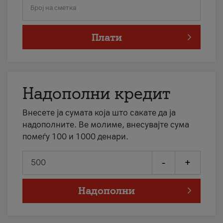
Број на сметка
Плати
Надополни кредит
Внесете ја сумата која што сакате да ја
надополните. Ве молиме, внесувајте сума
помеѓу 100 и 1000 денари.
-
+
Надополни