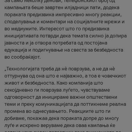
За само неколку денови, телефонскиот број од
кампањата беше завртен илјадници пати, додека
пораката предизвика импресивно многу реакции,
споделувања и коментари на социјалните мрежи и
во медиумите. Интересот што го предизвика
иницијативата потврди дека темата силно ја допира
јавноста и ја отвора потребата од постојана
едукација и подигнување на свеста за безбедноста
во сообраќајот.
„Технологијата треба да нè поврзува, а не да нè
оттурнува од она што е најважно, а тоа е човечкиот
живот и безбедноста. Како компанија што
секојдневно ги поврзува луѓето, чувствуваме
одговорност да иницираме важни општествени
теми и преку комуникацијата да поттикнеме реална
промена во однесувањето. Реакциите што ги
добивме, покажаа дека пораката допре до многу
луѓе и искрено веруваме дека оваа кампања ќе