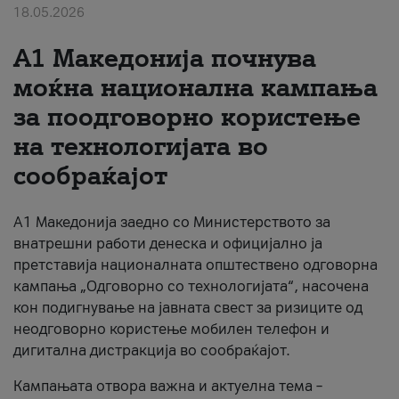
18.05.2026
За нас
A1 Македонија почнува
#ПодобарОнлајн
моќна национална кампања
за поодговорно користење
на технологијата во
сообраќајот
A1 Македонија заедно со Министерството за
внатрешни работи денеска и официјално ја
претставија националната општествено одговорна
кампања „Одговорно со технологијата“, насочена
кон подигнување на јавната свест за ризиците од
неодговорно користење мобилен телефон и
дигитална дистракција во сообраќајот.
Кампањата отвора важна и актуелна тема –