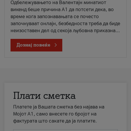
Одбележувањето на Валентајн минатиот
викенд беше причина А1 да потсети дека, во
време кога запознавањата се почесто
започнуваат онлајн, безбедноста треба да биде
неизоставен дел од секоја љубовна приказна...
Дознај повеќе
Плати сметка
Платете ја Вашата сметка без најава на
Мојот А1, само внесете го бројот на
фактурата што сакате да ја платите.