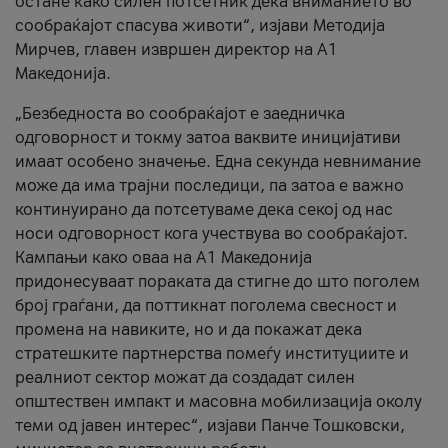
остане како силен потсетник дека вниманието во
сообраќајот спасува животи“, изјави Методија
Мирчев, главен извршен директор на А1
Македонија.
„Безбедноста во сообраќајот е заедничка
одговорност и токму затоа ваквите иницијативи
имаат особено значење. Една секунда невнимание
може да има трајни последици, па затоа е важно
континуирано да потсетуваме дека секој од нас
носи одговорност кога учествува во сообраќајот.
Кампањи како оваа на A1 Македонија
придонесуваат пораката да стигне до што поголем
број граѓани, да поттикнат поголема свесност и
промена на навиките, но и да покажат дека
стратешките партнерства помеѓу институциите и
реалниот сектор можат да создадат силен
општествен импакт и масовна мобилизација околу
теми од јавен интерес“, изјави Панче Тошковски,