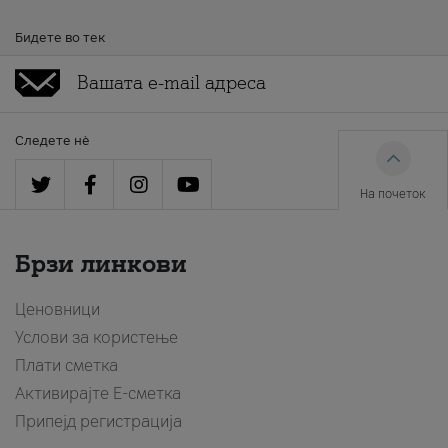
Бидете во тек
Следете нè
На почеток
Брзи линкови
Ценовници
Услови за користење
Плати сметка
Активирајте Е-сметка
Припејд регистрација