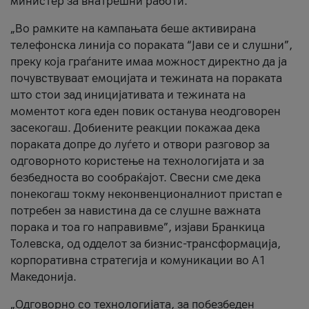
министер за внатрешни работи.
„Во рамките на кампањата беше активирана
телефонска линија со пораката “Јави се и слушни”,
преку која граѓаните имаа можност директно да ја
почувствуваат емоцијата и тежината на пораката
што стои зад иницијативата и тежината на
моментот кога еден повик останува неодговорен
засекогаш. Добиените реакции покажаа дека
пораката допре до луѓето и отвори разговор за
одговорното користење на технологијата и за
безбедноста во сообраќајот. Свесни сме дека
понекогаш токму неконвенционалниот пристап е
потребен за навистина да се слушне важната
порака и тоа го направивме”, изјави Бранкица
Толевска, од одделот за бизнис-трансформација,
корпоративна стратегија и комуникации во А1
Македонија.
„Одговорно со технологијата, за побезбеден