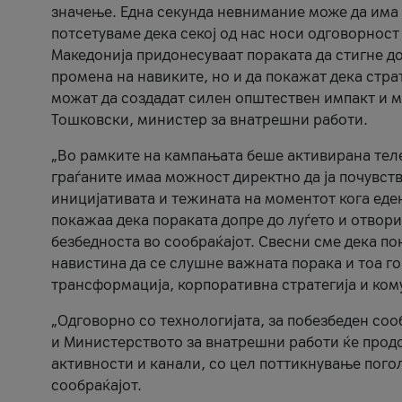
значење. Една секунда невнимание може да има 
потсетуваме дека секој од нас носи одговорност
Македонија придонесуваат пораката да стигне до
промена на навиките, но и да покажат дека стр
можат да создадат силен општествен импакт и м
Тошковски, министер за внатрешни работи.
„Во рамките на кампањата беше активирана телеф
граѓаните имаа можност директно да ја почувств
иницијативата и тежината на моментот кога еде
покажаа дека пораката допре до луѓето и отвори
безбедноста во сообраќајот. Свесни сме дека п
навистина да се слушне важната порака и тоа го
трансформација, корпоративна стратегија и ком
„Одговорно со технологијата, за побезбеден соо
и Министерството за внатрешни работи ќе продо
активности и канали, со цел поттикнување погол
сообраќајот.