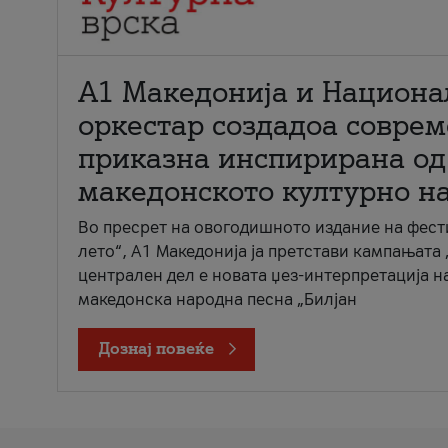
А1 Македонија и Национа
оркестар создадоа совре
приказна инспирирана од
македонското културно н
Во пресрет на овогодишното издание на фест
лето“, А1 Македонија ја претстави кампањата 
централен дел е новата џез-интерпретација н
македонска народна песна „Билјан
Дознај повеќе