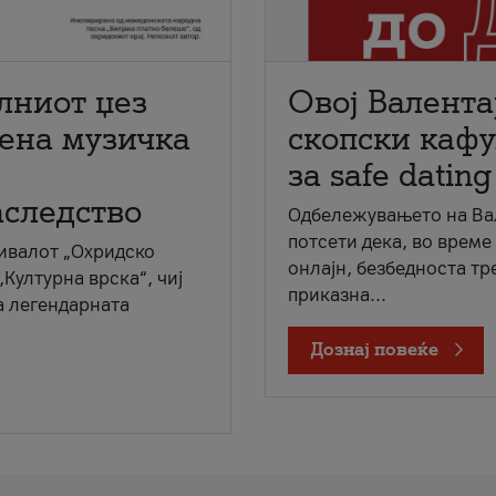
лниот џез
Овој Валента
мена музичка
скопски кафу
за safe dating
аследство
Одбележувањето на Вал
потсети дека, во време
ивалот „Охридско
онлајн, безбедноста тр
„Културна врска“, чиј
приказна...
а легендарната
Дознај повеќе