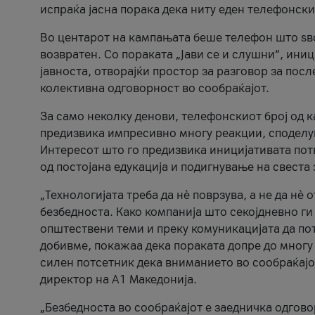
испраќа јасна порака дека ниту еден телефонск
Во центарот на кампањата беше телефон што ѕво
возвратен. Со пораката „Јави се и слушни“, ини
јавноста, отворајќи простор за разговор за пос
колективна одговорност во сообраќајот.
За само неколку денови, телефонскиот број од 
предизвика импресивно многу реакции, споделу
Интересот што го предизвика иницијативата потв
од постојана едукација и подигнување на свеста 
„Технологијата треба да нè поврзува, а не да нè 
безбедноста. Како компанија што секојдневно г
општествени теми и преку комуникацијата да по
добивме, покажаа дека пораката допре до многу 
силен потсетник дека вниманието во сообраќајо
директор на А1 Македонија.
„Безбедноста во сообраќајот е заедничка одгов