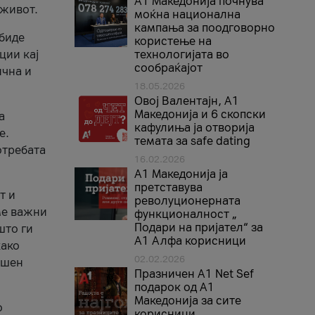
A1 Македонија почнува
 живот.
моќна национална
кампања за поодговорно
 биде
користење на
ции кај
технологијата во
сообраќајот
ична и
18.05.2026
Овој Валентајн, A1
Македонија и 6 скопски
а
кафулиња ја отворија
е.
темата за safe dating
отребата
16.02.2026
А1 Македонија ја
претставува
т и
револуционерната
ме важни
функционалност „
Подари на пријател“ за
што ги
А1 Алфа корисници
како
02.02.2026
ршен
Празничен A1 Net Sеf
подарок од А1
Македонија за сите
о
корисници