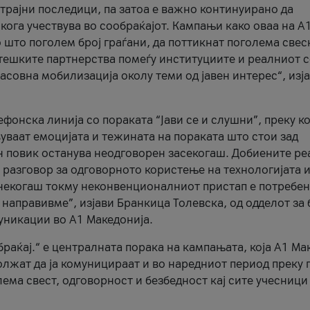
трајни последици, па затоа е важно континуирано да
 кога учествува во сообраќајот. Кампањи како оваа на A
 што поголем број граѓани, да поттикнат поголема свес
атешките партнерства помеѓу институциите и реалниот 
асовна мобилизација околу теми од јавен интерес“, изј
онска линија со пораката “Јави се и слушни”, преку ко
уваат емоцијата и тежината на пораката што стои зад
н повик останува неодговорен засекогаш. Добиените р
 разговор за одговорното користење на технологијата и
онекогаш токму неконвенционалниот пристап е потребен
 направивме”, изјави Бранкица Толевска, од одделот за 
уникации во А1 Македонија.
браќај.“ е централната порака на кампањата, која A1 Ма
лжат да ја комуницираат и во наредниот период преку 
ема свест, одговорност и безбедност кај сите учесници