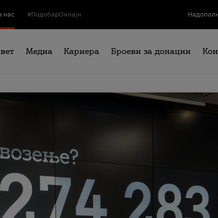
а нас
#ПодобарОнлајн
Надополн
свет
Медиа
Кариера
Броеви за донации
Кон