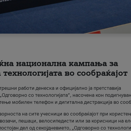
ќна национална кампања за
технологијата во сообраќајот
трешни работи денеска и официјално ја претставија
Одговорно со технологијата“, насочена кон подигнува
стење мобилен телефон и дигитална дистракција во сооб
ворноста на сите учесници во сообраќајот при користе
а возачи, пешаци, велосипедисти или за корисници на е
остојан дел од секојдневието, „Одговорно со технологи