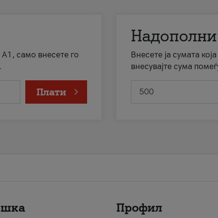
Надополни
 А1, само внесете го
Внесете ја сумата кој
.
внесувајте сума помеѓ
Плати
ршка
Профил