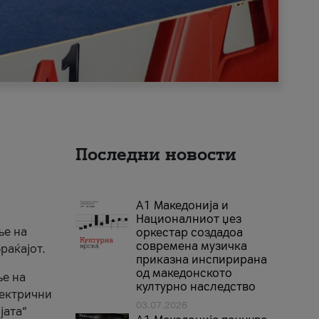
Последни новости
А1 Македонија и
Националниот џез
ње на
оркестар создадоа
современа музичка
раќајот.
приказна инспирирана
од македонското
ње на
културно наследство
лектрични
03.07.2026
јата“