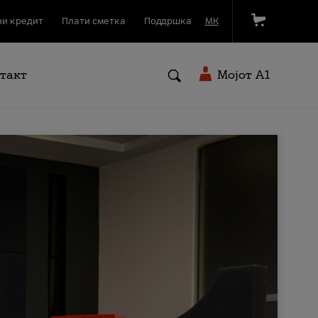
и кредит
Плати сметка
Поддршка
МК
такт
Мојот A1