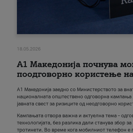
18.05.2026
A1 Македонија почнува мо
поодговорно користење на 
A1 Македонија заедно со Министерството за вна
националната општествено одговорна кампања „
јавната свест за ризиците од неодговорно кори
Кампањата отвора важна и актуелна тема – одго
технологијата, без разлика дали станува збор з
тротинети. Во време кога мобилниот телефон е п