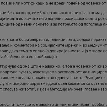
и повик или нотификација не вреди повеќе од човечкиот
ни без одговор, симбол на повик што никогаш нема да
цијативата во изминатите денови предизвика силни реак
ледиците од невниманието и за потребата од поголема л
кампањата беше завртен илјадници пати, додека поракат
вања и коментари на социјалните мрежи и во медиумит
рди дека темата силно ја допира јавноста и ја отвора п
за безбедноста во сообраќајот.
оттурнува од она што е најважно, а тоа е човечкиот живо
и поврзува луѓето, чувствуваме одговорност да иницира
ттикнеме реална промена во однесувањето. Реакциите 
луѓе и искрено веруваме дека оваа кампања ќе остане 
т спасува животи“, изјави Методија Мирчев, главен изв
орност и токму затоа ваквите иницијативи имаат особен