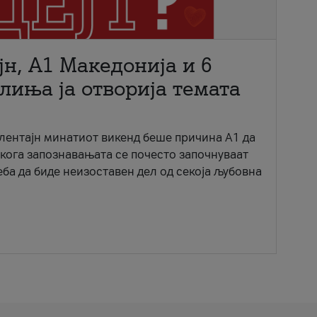
јн, A1 Македонија и 6
лиња ја отворија темата
ентајн минатиот викенд беше причина А1 да
 кога запознавањата се почесто започнуваат
еба да биде неизоставен дел од секоја љубовна