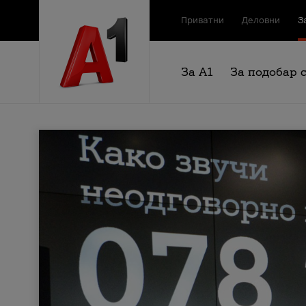
Приватни
Деловни
З
За А1
За подобар 