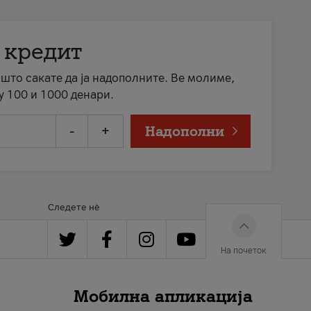
 кредит
а што сакате да ја надополните. Ве молиме,
у 100 и 1000 денари.
-
+
Надополни
Следете нè
На почеток
Мобилна апликација