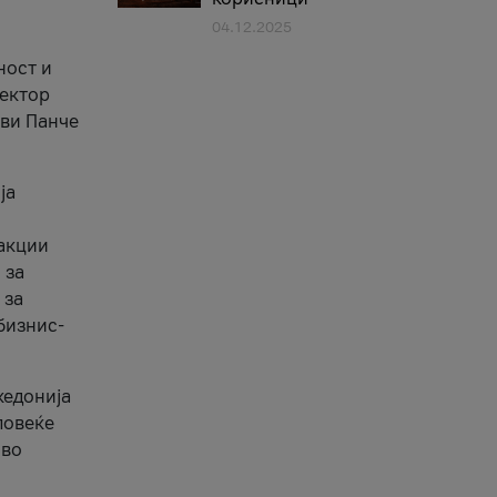
04.12.2025
1
ност и
сектор
ави Панче
ја
еакции
 за
 за
бизнис-
кедонија
повеќе
 во