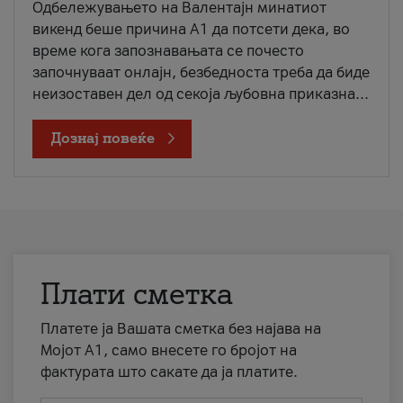
Одбележувањето на Валентајн минатиот
викенд беше причина А1 да потсети дека, во
време кога запознавањата се почесто
започнуваат онлајн, безбедноста треба да биде
неизоставен дел од секоја љубовна приказна...
Дознај повеќе
Плати сметка
Платете ја Вашата сметка без најава на
Мојот А1, само внесете го бројот на
фактурата што сакате да ја платите.