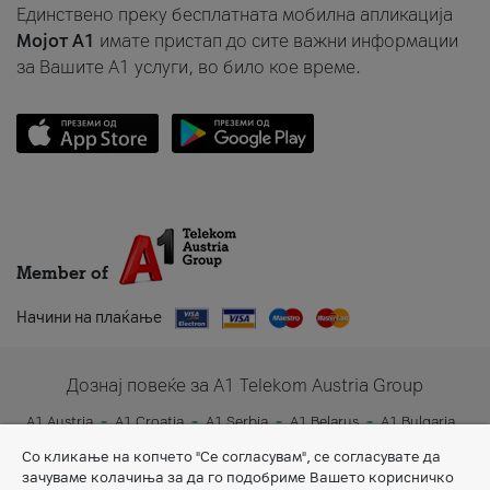
Единствено преку бесплатната мобилна апликација
Мојот A1
имате пристап до сите важни информации
за Вашите A1 услуги, во било кое време.
Member of
Начини на плаќање
Дознај повеќе за A1 Telekom Austria Group
A1 Austria
A1 Croatia
A1 Serbia
A1 Belarus
A1 Bulgaria
A1 Slovenia
A1 Digital
Со кликање на копчето "Се согласувам", се согласувате да
зачуваме колачиња за да го подобриме Вашето корисничко