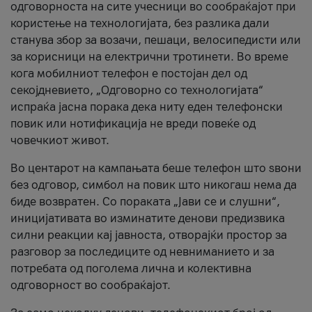
одговорноста на сите учесници во сообраќајот при
користење на технологијата, без разлика дали
станува збор за возачи, пешаци, велосипедисти или
за корисници на електрични тротинети. Во време
кога мобилниот телефон е постојан дел од
секојдневието, „Одговорно со технологијата“
испраќа јасна порака дека ниту еден телефонски
повик или нотификација не вреди повеќе од
човечкиот живот.
Во центарот на кампањата беше телефон што ѕвони
без одговор, симбол на повик што никогаш нема да
биде возвратен. Со пораката „Јави се и слушни“,
иницијативата во изминатите денови предизвика
силни реакции кај јавноста, отворајќи простор за
разговор за последиците од невниманието и за
потребата од поголема лична и колективна
одговорност во сообраќајот.