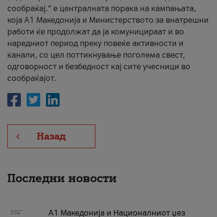
сообраќај.“ е централната порака на кампањата,
која A1 Македонија и Министерството за внатрешни
работи ќе продолжат да ја комуницираат и во
наредниот период преку повеќе активности и
канали, со цел поттикнување поголема свест,
одговорност и безбедност кај сите учесници во
сообраќајот.
Назад
Последни новости
А1 Македонија и Националниот џез