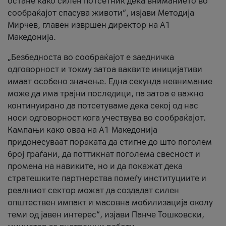
остане како силен потсетник дека вниманието во
сообраќајот спасува животи“, изјави Методија
Мирчев, главен извршен директор на А1
Македонија.
„Безбедноста во сообраќајот е заедничка
одговорност и токму затоа ваквите иницијативи
имаат особено значење. Една секунда невнимание
може да има трајни последици, па затоа е важно
континуирано да потсетуваме дека секој од нас
носи одговорност кога учествува во сообраќајот.
Кампањи како оваа на A1 Македонија
придонесуваат пораката да стигне до што поголем
број граѓани, да поттикнат поголема свесност и
промена на навиките, но и да покажат дека
стратешките партнерства помеѓу институциите и
реалниот сектор можат да создадат силен
општествен импакт и масовна мобилизација околу
теми од јавен интерес“, изјави Панче Тошковски,