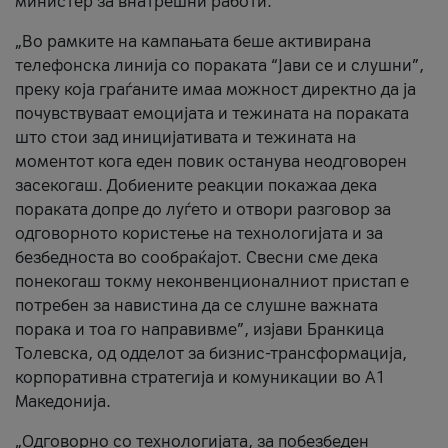
министер за внатрешни работи.
„Во рамките на кампањата беше активирана
телефонска линија со пораката “Јави се и слушни”,
преку која граѓаните имаа можност директно да ја
почувствуваат емоцијата и тежината на пораката
што стои зад иницијативата и тежината на
моментот кога еден повик останува неодговорен
засекогаш. Добиените реакции покажаа дека
пораката допре до луѓето и отвори разговор за
одговорното користење на технологијата и за
безбедноста во сообраќајот. Свесни сме дека
понекогаш токму неконвенционалниот пристап е
потребен за навистина да се слушне важната
порака и тоа го направивме”, изјави Бранкица
Толевска, од одделот за бизнис-трансформација,
корпоративна стратегија и комуникации во А1
Македонија.
„Одговорно со технологијата, за побезбеден