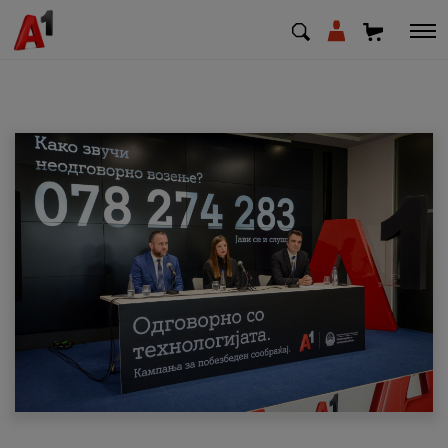
МК
EN
SQ
Приватни
Деловни
Поддршка
Надополни кредит
Плати сметка