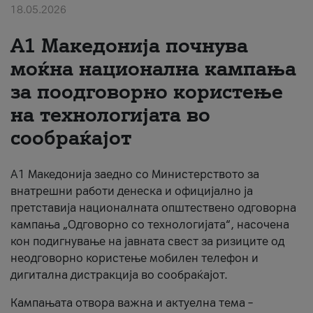
18.05.2026
За нас
A1 Македонија почнува
#ПодобарОнлајн
моќна национална кампања
за поодговорно користење
на технологијата во
сообраќајот
A1 Македонија заедно со Министерството за
внатрешни работи денеска и официјално ја
претставија националната општествено одговорна
кампања „Одговорно со технологијата“, насочена
кон подигнување на јавната свест за ризиците од
неодговорно користење мобилен телефон и
дигитална дистракција во сообраќајот.
Кампањата отвора важна и актуелна тема –