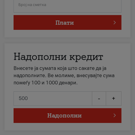
Број на сметка
Плати
Надополни кредит
Внесете ја сумата која што сакате да ја
надополните. Ве молиме, внесувајте сума
помеѓу 100 и 1000 денари.
-
+
Надополни