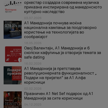
оркестар создадоа современа музичка
приказна инспирирана од македонското
културно наследство
03.07.2026
A1 Македонија почнува моќна
национална кампања за поодговорно
користење на технологијата во
сообраќајот
18.05.2026
Овој Валентајн, A1 Македонија и 6
скопски кафулиња ја отворија темата за
safe dating
16.02.2026
А1 Македонија ја претставува
револуционерната функционалност „
Подари на пријател“ за А1 Алфа
корисници
02.02.2026
Празничен A1 Net Sеf подарок од А1
Македонија за сите корисници
04.12.2025