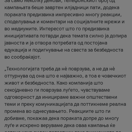
За само неколку денови, телефонскиот број од
кампањата беше завртен илјадници пати, додека
пораката предизвика импресивно многу реакции,
споделувања и коментари на социјалните мрежи и
во медиумите. Интересот што го предизвика
иницијативата потврди дека темата силно ја допира
јавноста и ја отвора потребата од постојана
едукација и подигнување на свеста за безбедноста
во сообраќајот.
„Технологијата треба да нè поврзува, а не да нè
оттурнува од она што е најважно, а тоа е човечкиот
живот и безбедноста. Како компанија што
секојдневно ги поврзува луѓето, чувствуваме
одговорност да иницираме важни општествени
теми и преку комуникацијата да поттикнеме реална
промена во однесувањето. Реакциите што ги
добивме, покажаа дека пораката допре до многу
луѓе и искрено веруваме дека оваа кампања ќе