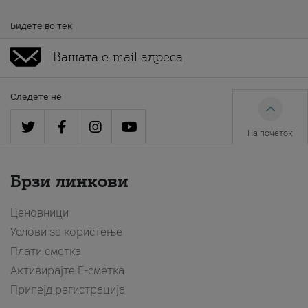
Бидете во тек
Следете нè
На почеток
Брзи линкови
Ценовници
Услови за користење
Плати сметка
Активирајте Е-сметка
Припејд регистрација