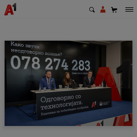
МК
EN
SQ
Приватни
Деловни
Поддршка
Надополни кредит
Плати сметка