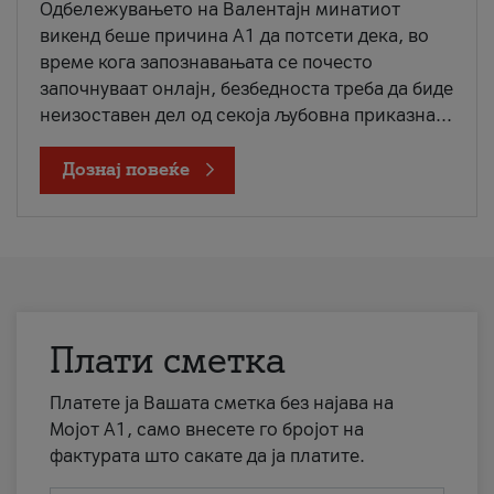
Одбележувањето на Валентајн минатиот
викенд беше причина А1 да потсети дека, во
време кога запознавањата се почесто
започнуваат онлајн, безбедноста треба да биде
неизоставен дел од секоја љубовна приказна...
Дознај повеќе
Плати сметка
Платете ја Вашата сметка без најава на
Мојот А1, само внесете го бројот на
фактурата што сакате да ја платите.