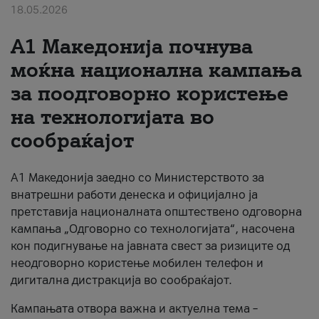
18.05.2026
За нас
A1 Македонија почнува
#ПодобарОнлајн
моќна национална кампања
за поодговорно користење
на технологијата во
сообраќајот
A1 Македонија заедно со Министерството за
внатрешни работи денеска и официјално ја
претставија националната општествено одговорна
кампања „Одговорно со технологијата“, насочена
кон подигнување на јавната свест за ризиците од
неодговорно користење мобилен телефон и
дигитална дистракција во сообраќајот.
Кампањата отвора важна и актуелна тема –