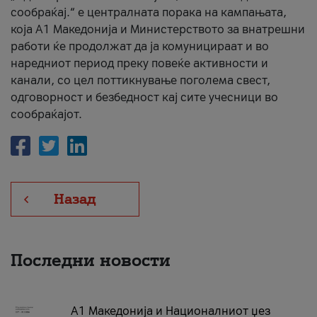
сообраќај.“ е централната порака на кампањата,
која A1 Македонија и Министерството за внатрешни
работи ќе продолжат да ја комуницираат и во
наредниот период преку повеќе активности и
канали, со цел поттикнување поголема свест,
одговорност и безбедност кај сите учесници во
сообраќајот.
Назад
Последни новости
А1 Македонија и Националниот џез