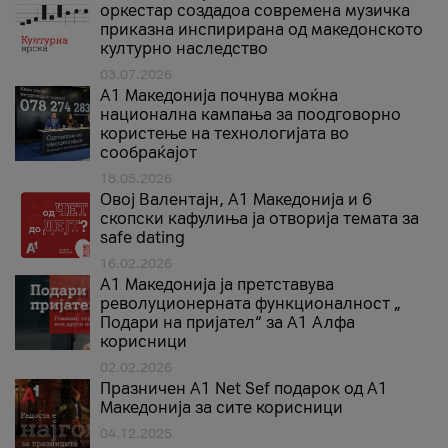
оркестар создадоа современа музичка
приказна инспирирана од македонското
културно наследство
03.07.2026
A1 Македонија почнува моќна
национална кампања за поодговорно
користење на технологијата во
сообраќајот
18.05.2026
Овој Валентајн, A1 Македонија и 6
скопски кафулиња ја отворија темата за
safe dating
16.02.2026
А1 Македонија ја претставува
револуционерната функционалност „
Подари на пријател“ за А1 Алфа
корисници
02.02.2026
Празничен A1 Net Sеf подарок од А1
Македонија за сите корисници
04.12.2025