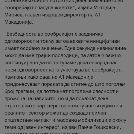
остане како силен потсетник дека вниманието во
сообраќајот спасува животи“, изјави Методија
Мирчев, главен извршен директор на А1
Македонија.
„Безбедноста во сообраќајот е заедничка
одговорност и токму затоа ваквите иницијативи
имаат особено значење. Една секунда невнимание
може да има трајни последици, па затоа е важно
континуирано да потсетуваме дека секој од нас
носи одговорност кога учествува во сообраќајот.
Кампањи како оваа на A1 Македонија
придонесуваат пораката да стигне до што поголем
број граѓани, да поттикнат поголема свесност и
промена на навиките, но и да покажат дека
стратешките партнерства помеѓу институциите и
реалниот сектор можат да создадат силен
општествен импакт и масовна мобилизација околу
теми од јавен интерес“, изјави Панче Тошковски,