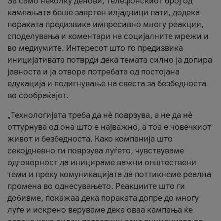
За само неколку денови, телефонскиот број од
кампањата беше завртен илјадници пати, додека
пораката предизвика импресивно многу реакции,
споделувања и коментари на социјалните мрежи и
во медиумите. Интересот што го предизвика
иницијативата потврди дека темата силно ја допира
јавноста и ја отвора потребата од постојана
едукација и подигнување на свеста за безбедноста
во сообраќајот.
„Технологијата треба да нè поврзува, а не да нè
оттурнува од она што е најважно, а тоа е човечкиот
живот и безбедноста. Како компанија што
секојдневно ги поврзува луѓето, чувствуваме
одговорност да иницираме важни општествени
теми и преку комуникацијата да поттикнеме реална
промена во однесувањето. Реакциите што ги
добивме, покажаа дека пораката допре до многу
луѓе и искрено веруваме дека оваа кампања ќе