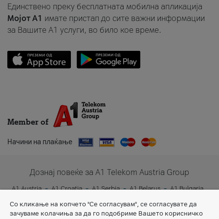
Единствено преку бесплатната мобилна апликација
Мојот A1
имате пристап до сите важни информации
за Вашите A1 услуги, во било кое време.
Member of
Начини на плаќање
Дознај повеќе за A1 Telekom Austria Group
A1 Austria
A1 Croatia
A1 Serbia
A1 Belarus
A1 Bulgaria
A1 Slovenia
A1 Digital
Со кликање на копчето "Се согласувам", се согласувате да
зачуваме колачиња за да го подобриме Вашето корисничко