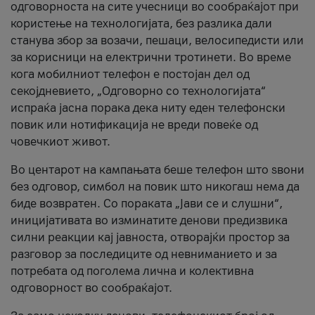
одговорноста на сите учесници во сообраќајот при
користење на технологијата, без разлика дали
станува збор за возачи, пешаци, велосипедисти или
за корисници на електрични тротинети. Во време
кога мобилниот телефон е постојан дел од
секојдневието, „Одговорно со технологијата“
испраќа јасна порака дека ниту еден телефонски
повик или нотификација не вреди повеќе од
човечкиот живот.
Во центарот на кампањата беше телефон што ѕвони
без одговор, симбол на повик што никогаш нема да
биде возвратен. Со пораката „Јави се и слушни“,
иницијативата во изминатите денови предизвика
силни реакции кај јавноста, отворајќи простор за
разговор за последиците од невниманието и за
потребата од поголема лична и колективна
одговорност во сообраќајот.