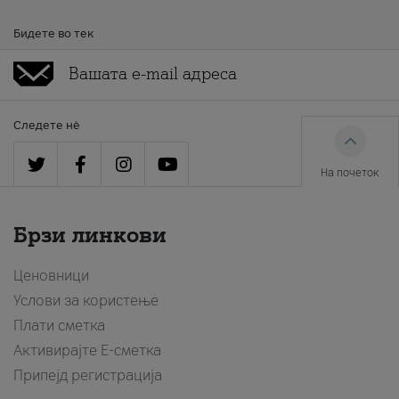
Бидете во тек
Следете нè
На почеток
Брзи линкови
Ценовници
Услови за користење
Плати сметка
Активирајте Е-сметка
Припејд регистрација