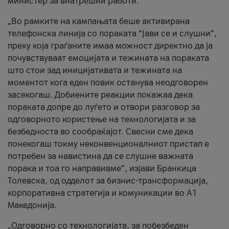
министер за внатрешни работи.
„Во рамките на кампањата беше активирана
телефонска линија со пораката “Јави се и слушни”,
преку која граѓаните имаа можност директно да ја
почувствуваат емоцијата и тежината на пораката
што стои зад иницијативата и тежината на
моментот кога еден повик останува неодговорен
засекогаш. Добиените реакции покажаа дека
пораката допре до луѓето и отвори разговор за
одговорното користење на технологијата и за
безбедноста во сообраќајот. Свесни сме дека
понекогаш токму неконвенционалниот пристап е
потребен за навистина да се слушне важната
порака и тоа го направивме”, изјави Бранкица
Толевска, од одделот за бизнис-трансформација,
корпоративна стратегија и комуникации во А1
Македонија.
„Одговорно со технологијата, за побезбеден