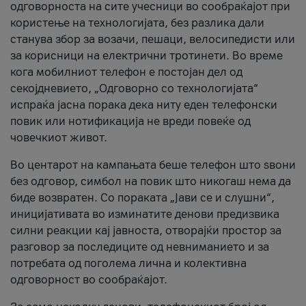
одговорноста на сите учесници во сообраќајот при
користење на технологијата, без разлика дали
станува збор за возачи, пешаци, велосипедисти или
за корисници на електрични тротинети. Во време
кога мобилниот телефон е постојан дел од
секојдневието, „Одговорно со технологијата“
испраќа јасна порака дека ниту еден телефонски
повик или нотификација не вреди повеќе од
човечкиот живот.
Во центарот на кампањата беше телефон што ѕвони
без одговор, симбол на повик што никогаш нема да
биде возвратен. Со пораката „Јави се и слушни“,
иницијативата во изминатите денови предизвика
силни реакции кај јавноста, отворајќи простор за
разговор за последиците од невниманието и за
потребата од поголема лична и колективна
одговорност во сообраќајот.