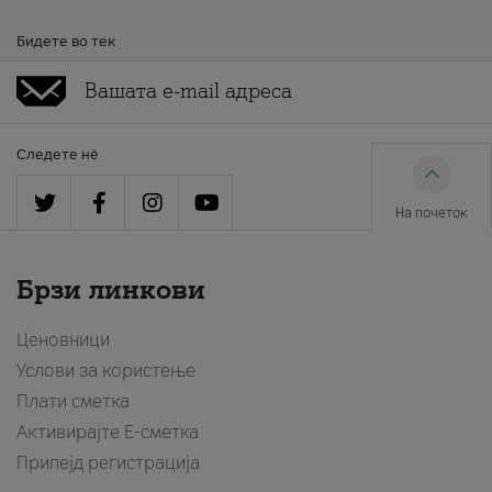
Бидете во тек
Следете нè
На почеток
Брзи линкови
Ценовници
Услови за користење
Плати сметка
Активирајте Е-сметка
Припејд регистрација