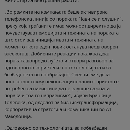
министер за внатрешни работи.
„Во рамките на кампањата беше активирана
телефонска линија со пораката “Јави се и слушни”,
преку која граѓаните имаа можност директно да ја
почувствуваат емоцијата и тежината на пораката
што стои зад иницијативата и тежината на
моментот кога еден повик останува неодговорен
засекогаш. Добиените реакции покажаа дека
пораката допре до луѓето и отвори разговор за
одговорното користење на технологијата и за
безбедноста во сообраќајот. Свесни сме дека
понекогаш токму неконвенционалниот пристап е
потребен за навистина да се слушне важната
порака и тоа го направивме”, изјави Бранкица
Толевска, од одделот за бизнис-трансформација,
корпоративна стратегија и комуникации во А1
Македонија.
„Одговорно со технологијата, за побезбеден