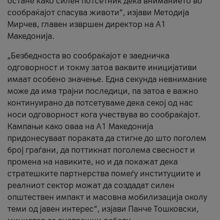
остане како силен потсетник дека вниманието во
сообраќајот спасува животи“, изјави Методија
Мирчев, главен извршен директор на А1
Македонија.
„Безбедноста во сообраќајот е заедничка
одговорност и токму затоа ваквите иницијативи
имаат особено значење. Една секунда невнимание
може да има трајни последици, па затоа е важно
континуирано да потсетуваме дека секој од нас
носи одговорност кога учествува во сообраќајот.
Кампањи како оваа на A1 Македонија
придонесуваат пораката да стигне до што поголем
број граѓани, да поттикнат поголема свесност и
промена на навиките, но и да покажат дека
стратешките партнерства помеѓу институциите и
реалниот сектор можат да создадат силен
општествен импакт и масовна мобилизација околу
теми од јавен интерес“, изјави Панче Тошковски,