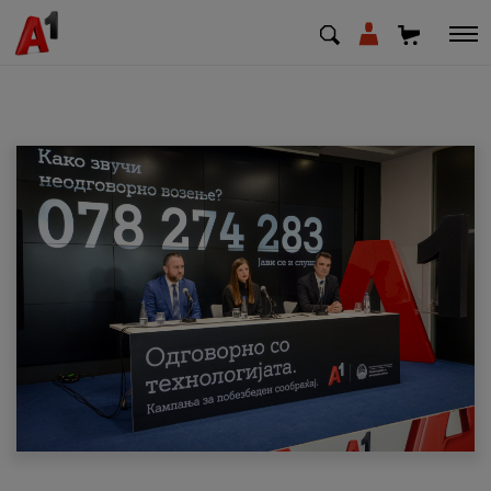
МК
EN
SQ
Приватни
Деловни
Поддршка
Надополни кредит
Плати сметка