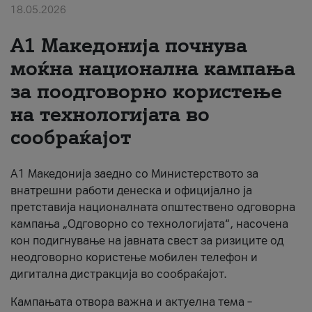
18.05.2026
За нас
A1 Македонија почнува
#ПодобарОнлајн
моќна национална кампања
за поодговорно користење
на технологијата во
сообраќајот
A1 Македонија заедно со Министерството за
внатрешни работи денеска и официјално ја
претставија националната општествено одговорна
кампања „Одговорно со технологијата“, насочена
кон подигнување на јавната свест за ризиците од
неодговорно користење мобилен телефон и
дигитална дистракција во сообраќајот.
Кампањата отвора важна и актуелна тема –