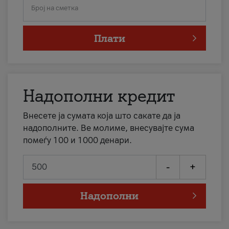
Број на сметка
Плати
Надополни кредит
Внесете ја сумата која што сакате да ја
надополните. Ве молиме, внесувајте сума
помеѓу 100 и 1000 денари.
-
+
Надополни