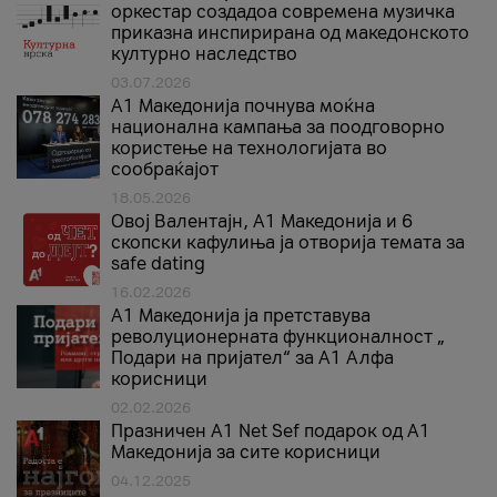
оркестар создадоа современа музичка
приказна инспирирана од македонското
културно наследство
03.07.2026
A1 Македонија почнува моќна
национална кампања за поодговорно
користење на технологијата во
сообраќајот
18.05.2026
Овој Валентајн, A1 Македонија и 6
скопски кафулиња ја отворија темата за
safe dating
16.02.2026
А1 Македонија ја претставува
револуционерната функционалност „
Подари на пријател“ за А1 Алфа
корисници
02.02.2026
Празничен A1 Net Sеf подарок од А1
Македонија за сите корисници
04.12.2025