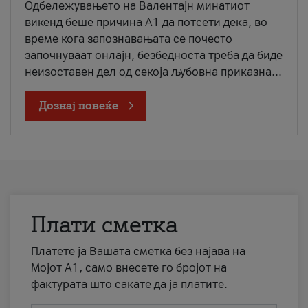
Одбележувањето на Валентајн минатиот
викенд беше причина А1 да потсети дека, во
време кога запознавањата се почесто
започнуваат онлајн, безбедноста треба да биде
неизоставен дел од секоја љубовна приказна...
Дознај повеќе
Плати сметка
Платете ја Вашата сметка без најава на
Мојот А1, само внесете го бројот на
фактурата што сакате да ја платите.