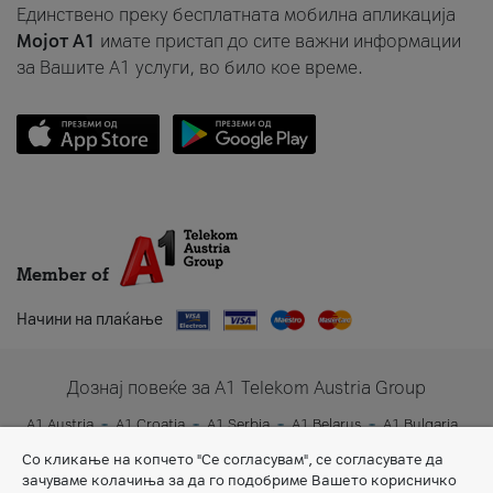
Единствено преку бесплатната мобилна апликација
Мојот A1
имате пристап до сите важни информации
за Вашите A1 услуги, во било кое време.
Member of
Начини на плаќање
Дознај повеќе за A1 Telekom Austria Group
A1 Austria
A1 Croatia
A1 Serbia
A1 Belarus
A1 Bulgaria
A1 Slovenia
A1 Digital
Со кликање на копчето "Се согласувам", се согласувате да
зачуваме колачиња за да го подобриме Вашето корисничко