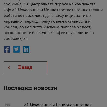
сообраќај.“ е централната порака на кампањата,
која A1 Македонија и Министерството за внатрешни
работи ќе продолжат да ја комуницираат и во
наредниот период преку повеќе активности и
канали, со цел поттикнување поголема свест,
одговорност и безбедност кај сите учесници во
сообраќајот.
Назад
Последни новости
А1 Македонија и Националниот џез