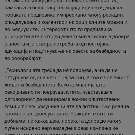
За само неколку денови, телефонскиот број од
кампањата беше завртен илјадници пати, додека
пораката предизвика импресивно многу реакции,
споделувања и коментари на социјалните мрежи и
во медиумите. Интересот што го предизвика
иницијативата потврди дека темата силно ја допира
јавноста и ја отвора потребата од постојана
едукација и подигнување на свеста за безбедноста
во сообраќајот.
„Технологијата треба да нè поврзува, а не да нè
оттурнува од она што е најважно, а тоа е човечкиот
живот и безбедноста. Како компанија што
секојдневно ги поврзува луѓето, чувствуваме
одговорност да иницираме важни општествени
теми и преку комуникацијата да поттикнеме реална
промена во однесувањето. Реакциите што ги
добивме, покажаа дека пораката допре до многу
луѓе и искрено веруваме дека оваа кампања ќе