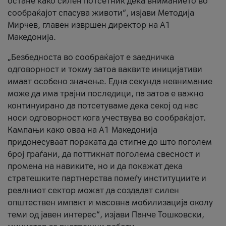
остане како силен потсетник дека вниманието во
сообраќајот спасува животи“, изјави Методија
Мирчев, главен извршен директор на А1
Македонија.
„Безбедноста во сообраќајот е заедничка
одговорност и токму затоа ваквите иницијативи
имаат особено значење. Една секунда невнимание
може да има трајни последици, па затоа е важно
континуирано да потсетуваме дека секој од нас
носи одговорност кога учествува во сообраќајот.
Кампањи како оваа на A1 Македонија
придонесуваат пораката да стигне до што поголем
број граѓани, да поттикнат поголема свесност и
промена на навиките, но и да покажат дека
стратешките партнерства помеѓу институциите и
реалниот сектор можат да создадат силен
општествен импакт и масовна мобилизација околу
теми од јавен интерес“, изјави Панче Тошковски,