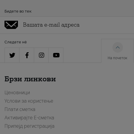
Бидете во тек
Следете нè
На почеток
Брзи линкови
Ценовници
Услови за користење
Плати сметка
Активирајте Е-сметка
Припејд регистрација