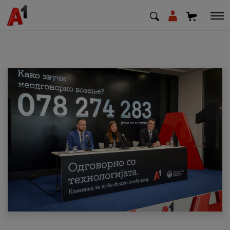
МК
EN
SQ
Приватни
Деловни
Поддршка
Надополни кредит
Плати сметка