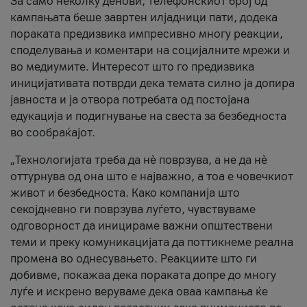
За само неколку денови, телефонскиот број од
кампањата беше завртен илјадници пати, додека
пораката предизвика импресивно многу реакции,
споделувања и коментари на социјалните мрежи и
во медиумите. Интересот што го предизвика
иницијативата потврди дека темата силно ја допира
јавноста и ја отвора потребата од постојана
едукација и подигнување на свеста за безбедноста
во сообраќајот.
„Технологијата треба да нè поврзува, а не да нè
оттурнува од она што е најважно, а тоа е човечкиот
живот и безбедноста. Како компанија што
секојдневно ги поврзува луѓето, чувствуваме
одговорност да иницираме важни општествени
теми и преку комуникацијата да поттикнеме реална
промена во однесувањето. Реакциите што ги
добивме, покажаа дека пораката допре до многу
луѓе и искрено веруваме дека оваа кампања ќе