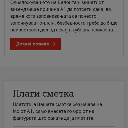
Одбележувањето на Валентајн минатиот
викенд беше причина А1 да потсети дека, во
време кога запознавањата се почесто
започнуваат онлајн, безбедноста треба да биде
неизоставен дел од секоја љубовна приказна...
Дознај повеќе
Плати сметка
Платете ја Вашата сметка без најава на
Мојот А1, само внесете го бројот на
фактурата што сакате да ја платите.