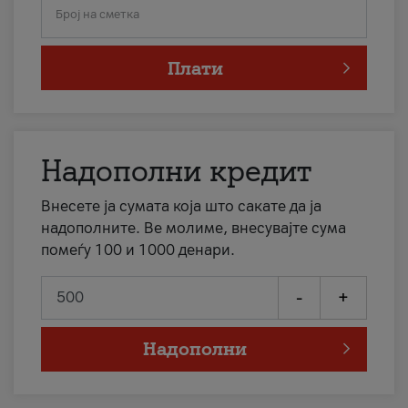
Број на сметка
Плати
Надополни кредит
Внесете ја сумата која што сакате да ја
надополните. Ве молиме, внесувајте сума
помеѓу 100 и 1000 денари.
-
+
Надополни