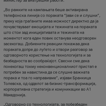
министер за внатрешни работи.
„Во рамките на кампањата беше активирана
телефонска линија со пораката “Јави се и слушни”,
преку која граѓаните имаа можност директно да ја
почувствуваат емоцијата и тежината на пораката
што стои зад иницијативата и тежината на
моментот кога еден повик останува неодговорен
засекогаш. Добиените реакции покажаа дека
пораката допре до луѓето и отвори разговор за
одговорното користење на технологијата и за
безбедноста во сообраќајот. Свесни сме дека
понекогаш токму неконвенционалниот пристап е
потребен за навистина да се слушне важната
порака и тоа го направивме”, изјави Бранкица
Толевска, од одделот за бизнис-трансформација,
корпоративна стратегија и комуникации во А1
Македонија.
„Одговорно со технологијата, за побезбеден