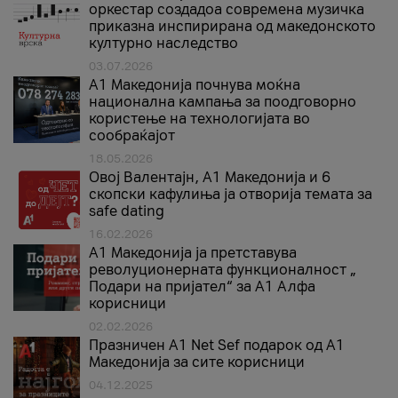
оркестар создадоа современа музичка
приказна инспирирана од македонското
културно наследство
03.07.2026
A1 Македонија почнува моќна
национална кампања за поодговорно
користење на технологијата во
сообраќајот
18.05.2026
Овој Валентајн, A1 Македонија и 6
скопски кафулиња ја отворија темата за
safe dating
16.02.2026
А1 Македонија ја претставува
револуционерната функционалност „
Подари на пријател“ за А1 Алфа
корисници
02.02.2026
Празничен A1 Net Sеf подарок од А1
Македонија за сите корисници
04.12.2025