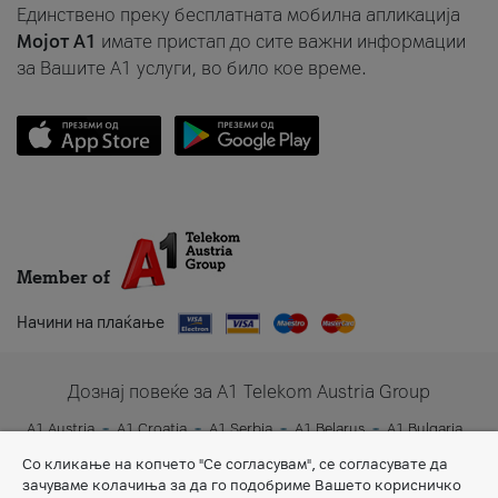
Единствено преку бесплатната мобилна апликација
Мојот A1
имате пристап до сите важни информации
за Вашите A1 услуги, во било кое време.
Member of
Начини на плаќање
Дознај повеќе за A1 Telekom Austria Group
A1 Austria
A1 Croatia
A1 Serbia
A1 Belarus
A1 Bulgaria
A1 Slovenia
A1 Digital
Со кликање на копчето "Се согласувам", се согласувате да
зачуваме колачиња за да го подобриме Вашето корисничко