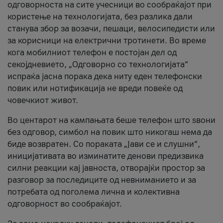
одговорноста на сите учесници во сообраќајот при
користење на технологијата, без разлика дали
станува збор за возачи, пешаци, велосипедисти или
за корисници на електрични тротинети. Во време
кога мобилниот телефон е постојан дел од
секојдневието, „Одговорно со технологијата“
испраќа јасна порака дека ниту еден телефонски
повик или нотификација не вреди повеќе од
човечкиот живот.
Во центарот на кампањата беше телефон што ѕвони
без одговор, симбол на повик што никогаш нема да
биде возвратен. Со пораката „Јави се и слушни“,
иницијативата во изминатите денови предизвика
силни реакции кај јавноста, отворајќи простор за
разговор за последиците од невниманието и за
потребата од поголема лична и колективна
одговорност во сообраќајот.