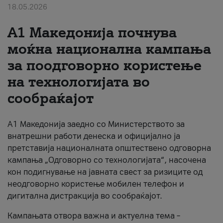
18.05.2026
За нас
A1 Македонија почнува
#ПодобарОнлајн
моќна национална кампања
за поодговорно користење
на технологијата во
сообраќајот
A1 Македонија заедно со Министерството за
внатрешни работи денеска и официјално ја
претставија националната општествено одговорна
кампања „Одговорно со технологијата“, насочена
кон подигнување на јавната свест за ризиците од
неодговорно користење мобилен телефон и
дигитална дистракција во сообраќајот.
Кампањата отвора важна и актуелна тема –