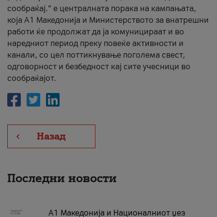
сообраќај.“ е централната порака на кампањата,
која A1 Македонија и Министерството за внатрешни
работи ќе продолжат да ја комуницираат и во
наредниот период преку повеќе активности и
канали, со цел поттикнување поголема свест,
одговорност и безбедност кај сите учесници во
сообраќајот.
Назад
Последни новости
А1 Македонија и Националниот џез