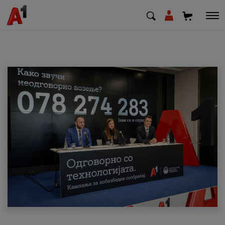
МК
EN
SQ
Приватни
Деловни
Поддршка
Надополни кредит
Плати сметка