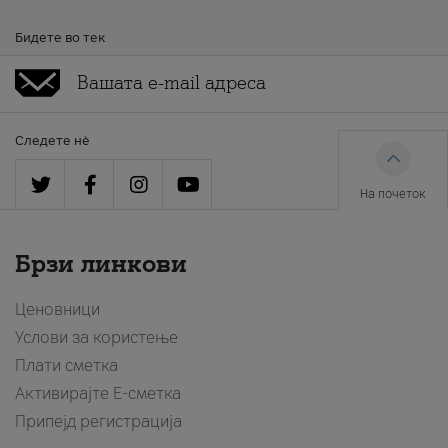
Бидете во тек
Следете нè
На почеток
Брзи линкови
Ценовници
Услови за користење
Плати сметка
Активирајте Е-сметка
Припејд регистрација