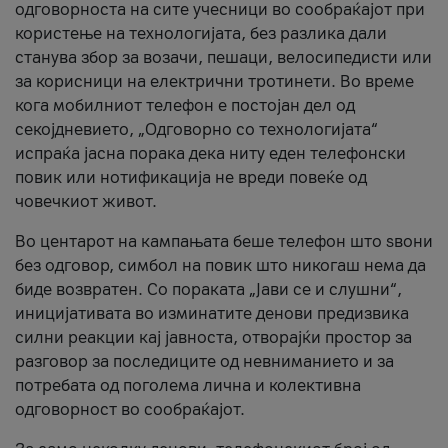
одговорноста на сите учесници во сообраќајот при
користење на технологијата, без разлика дали
станува збор за возачи, пешаци, велосипедисти или
за корисници на електрични тротинети. Во време
кога мобилниот телефон е постојан дел од
секојдневието, „Одговорно со технологијата“
испраќа јасна порака дека ниту еден телефонски
повик или нотификација не вреди повеќе од
човечкиот живот.
Во центарот на кампањата беше телефон што ѕвони
без одговор, симбол на повик што никогаш нема да
биде возвратен. Со пораката „Јави се и слушни“,
иницијативата во изминатите денови предизвика
силни реакции кај јавноста, отворајќи простор за
разговор за последиците од невниманието и за
потребата од поголема лична и колективна
одговорност во сообраќајот.