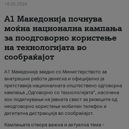
18.05.2026
За нас
A1 Македонија почнува
#ПодобарОнлајн
моќна национална кампања
за поодговорно користење
на технологијата во
сообраќајот
A1 Македонија заедно со Министерството за
внатрешни работи денеска и официјално ја
претставија националната општествено одговорна
кампања „Одговорно со технологијата“, насочена
кон подигнување на јавната свест за ризиците од
неодговорно користење мобилен телефон и
дигитална дистракција во сообраќајот.
Кампањата отвора важна и актуелна тема –