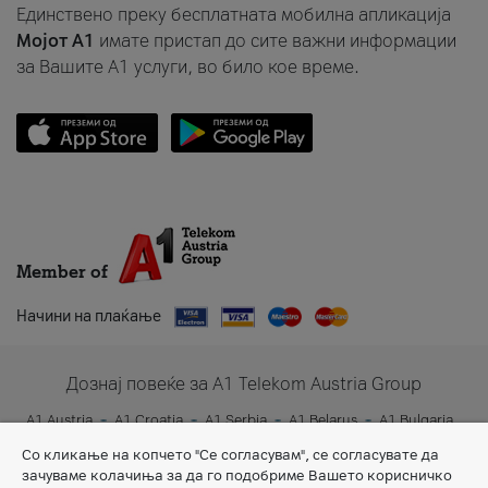
Единствено преку бесплатната мобилна апликација
Мојот A1
имате пристап до сите важни информации
за Вашите A1 услуги, во било кое време.
Member of
Начини на плаќање
Дознај повеќе за A1 Telekom Austria Group
A1 Austria
A1 Croatia
A1 Serbia
A1 Belarus
A1 Bulgaria
A1 Slovenia
A1 Digital
Со кликање на копчето "Се согласувам", се согласувате да
зачуваме колачиња за да го подобриме Вашето корисничко