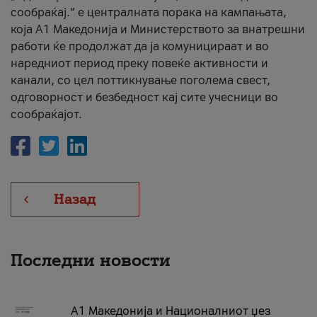
сообраќај.“ е централната порака на кампањата,
која A1 Македонија и Министерството за внатрешни
работи ќе продолжат да ја комуницираат и во
наредниот период преку повеќе активности и
канали, со цел поттикнување поголема свест,
одговорност и безбедност кај сите учесници во
сообраќајот.
Назад
Последни новости
А1 Македонија и Националниот џез