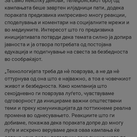
За само неколку денови, телефонскиот број од
кампањата беше завртен илјадници пати, додека
пораката предизвика импресивно многу реакции,
споделувања и коментари на социјалните мрежи и
во медиумите. Интересот што го предизвика
иницијативата потврди дека темата силно ја допира
јавноста и ја отвора потребата од постојана
едукација и подигнување на свеста за безбедноста
во сообраќајот.
„Технологијата треба да нè поврзува, а не да нè
оттурнува од она што е најважно, а тоа е човечкиот
живот и безбедноста. Како компанија што
секојдневно ги поврзува луѓето, чувствуваме
одговорност да иницираме важни општествени
теми и преку комуникацијата да поттикнеме реална
промена во однесувањето. Реакциите што ги
добивме, покажаа дека пораката допре до многу
луѓе и искрено веруваме дека оваа кампања ќе