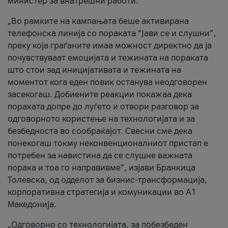
министер за внатрешни работи.
„Во рамките на кампањата беше активирана
телефонска линија со пораката “Јави се и слушни”,
преку која граѓаните имаа можност директно да ја
почувствуваат емоцијата и тежината на пораката
што стои зад иницијативата и тежината на
моментот кога еден повик останува неодговорен
засекогаш. Добиените реакции покажаа дека
пораката допре до луѓето и отвори разговор за
одговорното користење на технологијата и за
безбедноста во сообраќајот. Свесни сме дека
понекогаш токму неконвенционалниот пристап е
потребен за навистина да се слушне важната
порака и тоа го направивме”, изјави Бранкица
Толевска, од одделот за бизнис-трансформација,
корпоративна стратегија и комуникации во А1
Македонија.
„Одговорно со технологијата, за побезбеден