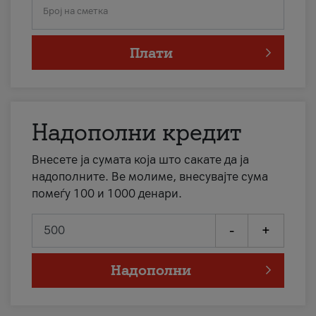
Број на сметка
Плати
Надополни кредит
Внесете ја сумата која што сакате да ја
надополните. Ве молиме, внесувајте сума
помеѓу 100 и 1000 денари.
-
+
Надополни