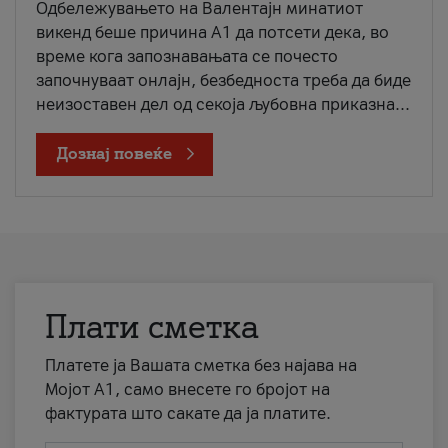
Одбележувањето на Валентајн минатиот
викенд беше причина А1 да потсети дека, во
време кога запознавањата се почесто
започнуваат онлајн, безбедноста треба да биде
неизоставен дел од секоја љубовна приказна...
Дознај повеќе
Плати сметка
Платете ја Вашата сметка без најава на
Мојот А1, само внесете го бројот на
фактурата што сакате да ја платите.