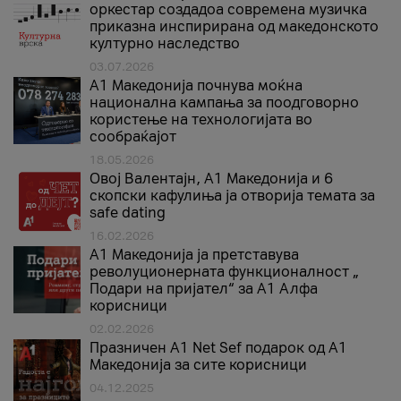
оркестар создадоа современа музичка
приказна инспирирана од македонското
културно наследство
03.07.2026
A1 Македонија почнува моќна
национална кампања за поодговорно
користење на технологијата во
сообраќајот
18.05.2026
Овој Валентајн, A1 Македонија и 6
скопски кафулиња ја отворија темата за
safe dating
16.02.2026
А1 Македонија ја претставува
револуционерната функционалност „
Подари на пријател“ за А1 Алфа
корисници
02.02.2026
Празничен A1 Net Sеf подарок од А1
Македонија за сите корисници
04.12.2025