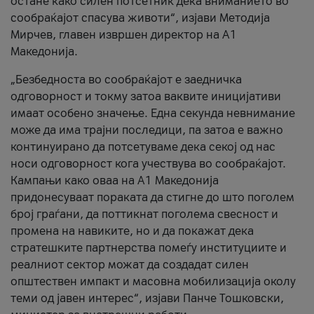
остане како силен потсетник дека вниманието во
сообраќајот спасува животи“, изјави Методија
Мирчев, главен извршен директор на А1
Македонија.
„Безбедноста во сообраќајот е заедничка
одговорност и токму затоа ваквите иницијативи
имаат особено значење. Една секунда невнимание
може да има трајни последици, па затоа е важно
континуирано да потсетуваме дека секој од нас
носи одговорност кога учествува во сообраќајот.
Кампањи како оваа на A1 Македонија
придонесуваат пораката да стигне до што поголем
број граѓани, да поттикнат поголема свесност и
промена на навиките, но и да покажат дека
стратешките партнерства помеѓу институциите и
реалниот сектор можат да создадат силен
општествен импакт и масовна мобилизација околу
теми од јавен интерес“, изјави Панче Тошковски,