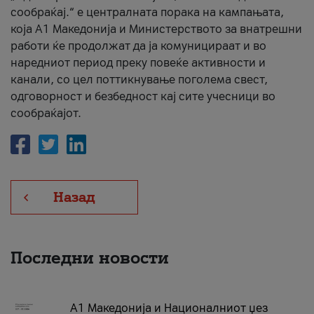
сообраќај.“ е централната порака на кампањата,
која A1 Македонија и Министерството за внатрешни
работи ќе продолжат да ја комуницираат и во
наредниот период преку повеќе активности и
канали, со цел поттикнување поголема свест,
одговорност и безбедност кај сите учесници во
сообраќајот.
Назад
Последни новости
А1 Македонија и Националниот џез