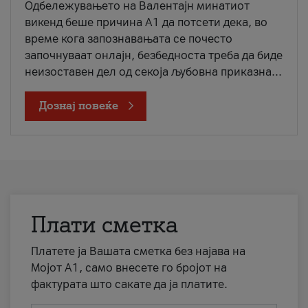
Одбележувањето на Валентајн минатиот
викенд беше причина А1 да потсети дека, во
време кога запознавањата се почесто
започнуваат онлајн, безбедноста треба да биде
неизоставен дел од секоја љубовна приказна...
Дознај повеќе
Плати сметка
Платете ја Вашата сметка без најава на
Мојот А1, само внесете го бројот на
фактурата што сакате да ја платите.