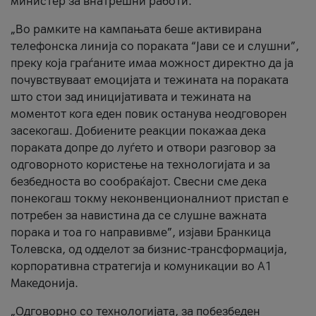
министер за внатрешни работи.
„Во рамките на кампањата беше активирана
телефонска линија со пораката “Јави се и слушни”,
преку која граѓаните имаа можност директно да ја
почувствуваат емоцијата и тежината на пораката
што стои зад иницијативата и тежината на
моментот кога еден повик останува неодговорен
засекогаш. Добиените реакции покажаа дека
пораката допре до луѓето и отвори разговор за
одговорното користење на технологијата и за
безбедноста во сообраќајот. Свесни сме дека
понекогаш токму неконвенционалниот пристап е
потребен за навистина да се слушне важната
порака и тоа го направивме”, изјави Бранкица
Толевска, од одделот за бизнис-трансформација,
корпоративна стратегија и комуникации во А1
Македонија.
„Одговорно со технологијата, за побезбеден