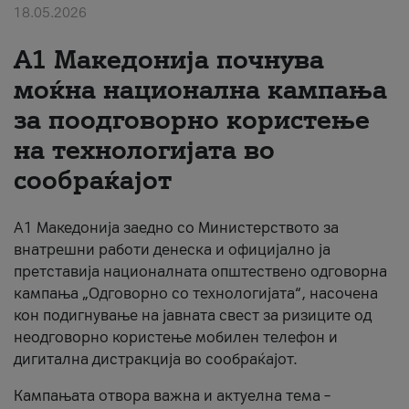
18.05.2026
За нас
A1 Македонија почнува
#ПодобарОнлајн
моќна национална кампања
за поодговорно користење
на технологијата во
сообраќајот
A1 Македонија заедно со Министерството за
внатрешни работи денеска и официјално ја
претставија националната општествено одговорна
кампања „Одговорно со технологијата“, насочена
кон подигнување на јавната свест за ризиците од
неодговорно користење мобилен телефон и
дигитална дистракција во сообраќајот.
Кампањата отвора важна и актуелна тема –