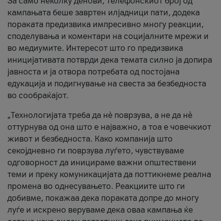
За само неколку денови, телефонскиот број од
кампањата беше завртен илјадници пати, додека
пораката предизвика импресивно многу реакции,
споделувања и коментари на социјалните мрежи и
во медиумите. Интересот што го предизвика
иницијативата потврди дека темата силно ја допира
јавноста и ја отвора потребата од постојана
едукација и подигнување на свеста за безбедноста
во сообраќајот.
„Технологијата треба да нè поврзува, а не да нè
оттурнува од она што е најважно, а тоа е човечкиот
живот и безбедноста. Како компанија што
секојдневно ги поврзува луѓето, чувствуваме
одговорност да иницираме важни општествени
теми и преку комуникацијата да поттикнеме реална
промена во однесувањето. Реакциите што ги
добивме, покажаа дека пораката допре до многу
луѓе и искрено веруваме дека оваа кампања ќе