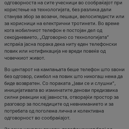
одговорноста на сите учесници во сообраќајот при
користење на технологијата, без разлика дали
станува збор за возачи, пешаци, велосипедисти или
за корисници на електрични тротинети. Во време
кога мобилниот телефон е постојан дел од
секојдневието, „Одговорно со технологијата“
испраќа јасна порака дека ниту еден телефонски
повик или нотификација не вреди повеќе од
човечкиот живот.
Во центарот на кампањата беше телефон што ѕвони
без одговор, симбол на повик што никогаш нема да
биде возвратен. Со пораката „Јави се и слушни“,
иницијативата во изминатите денови предизвика
силни реакции кај јавноста, отворајќи простор за
разговор за последиците од невниманието и за
потребата од поголема лична и колективна
одговорност во сообраќајот.