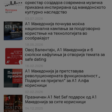
оркестар создадоа современа музичка
приказна инспирирана од македонското
културно наследство
03.07.2026
A1 Македонија почнува моќна
национална кампања за поодговорно
користење на технологијата во
сообраќајот
18.05.2026
Овој Валентајн, A1 Македонија и 6
скопски кафулиња ја отворија темата за
safe dating
16.02.2026
А1 Македонија ја претставува
револуционерната функционалност „
Подари на пријател“ за А1 Алфа
корисници
02.02.2026
Празничен A1 Net Sеf подарок од А1
Македонија за сите корисници
04.12.2025