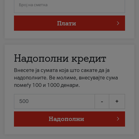
Број на сметка
Плати
Надополни кредит
Внесете ја сумата која што сакате да ја
надополните. Ве молиме, внесувајте сума
помеѓу 100 и 1000 денари.
-
+
Надополни