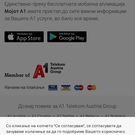
Единствено преку бесплатната мобилна апликација
Мојот A1
имате пристап до сите важни информации
за Вашите A1 услуги, во било кое време.
Member of
Начини на плаќање
Дознај повеќе за A1 Telekom Austria Group
A1 Austria
A1 Croatia
A1 Serbia
A1 Belarus
A1 Bulgaria
A1 Slovenia
A1 Digital
Со кликање на копчето "Се согласувам", се согласувате да
зачуваме колачиња за да го подобриме Вашето корисничко