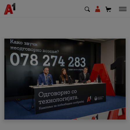
МК
EN
SQ
Приватни
Деловни
Поддршка
Надополни кредит
Плати сметка