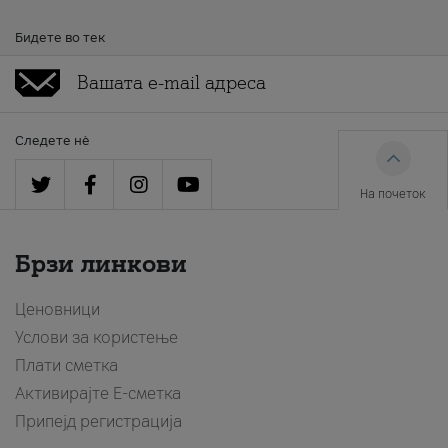
Бидете во тек
Следете нè
На почеток
Брзи линкови
Ценовници
Услови за користење
Плати сметка
Активирајте Е-сметка
Припејд регистрација