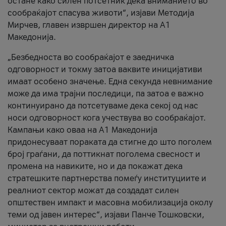
остане како силен потсетник дека вниманието во
сообраќајот спасува животи“, изјави Методија
Мирчев, главен извршен директор на А1
Македонија.
„Безбедноста во сообраќајот е заедничка
одговорност и токму затоа ваквите иницијативи
имаат особено значење. Една секунда невнимание
може да има трајни последици, па затоа е важно
континуирано да потсетуваме дека секој од нас
носи одговорност кога учествува во сообраќајот.
Кампањи како оваа на A1 Македонија
придонесуваат пораката да стигне до што поголем
број граѓани, да поттикнат поголема свесност и
промена на навиките, но и да покажат дека
стратешките партнерства помеѓу институциите и
реалниот сектор можат да создадат силен
општествен импакт и масовна мобилизација околу
теми од јавен интерес“, изјави Панче Тошковски,