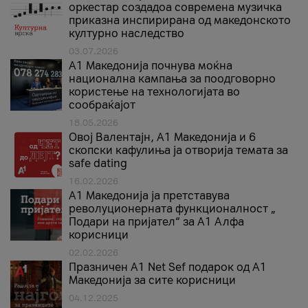
оркестар создадоа современа музичка
приказна инспирирана од македонското
културно наследство
03.07.2026
A1 Македонија почнува моќна
национална кампања за поодговорно
користење на технологијата во
сообраќајот
18.05.2026
Овој Валентајн, A1 Македонија и 6
скопски кафулиња ја отворија темата за
safe dating
16.02.2026
А1 Македонија ја претставува
револуционерната функционалност „
Подари на пријател“ за А1 Алфа
корисници
02.02.2026
Празничен A1 Net Sеf подарок од А1
Македонија за сите корисници
04.12.2025