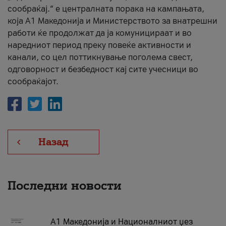
сообраќај.“ е централната порака на кампањата,
која A1 Македонија и Министерството за внатрешни
работи ќе продолжат да ја комуницираат и во
наредниот период преку повеќе активности и
канали, со цел поттикнување поголема свест,
одговорност и безбедност кај сите учесници во
сообраќајот.
Назад
Последни новости
А1 Македонија и Националниот џез