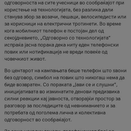
одговорноста на сите учесници во сообраќајот при
користење на технологијата, без разлика дали
станува збор за возачи, пешаци, велосипедисти или
за корисници на електрични тротинети. Во време
кога мобилниот телефон е постојан дел од
секојдневието, „Одговорно со технологијата“
испраќа јасна порака дека ниту еден телефонски
повик или нотификација не вреди повеќе од
човечкиот живот.
Во центарот на кампањата беше телефон што ѕвони
без одговор, симбол на повик што никогаш нема да
биде возвратен. Со пораката „Јави се и слушни“,
иницијативата во изминатите денови предизвика
силни реакции кај јавноста, отворајќи простор за
разговор за последиците од невниманието и за
потребата од поголема лична и колективна
одговорност во сообраќајот.