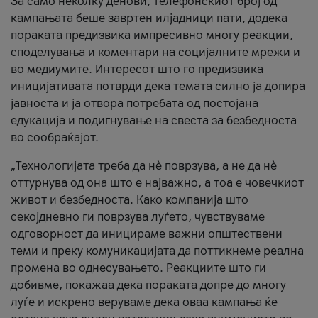
За само неколку денови, телефонскиот број од
кампањата беше завртен илјадници пати, додека
пораката предизвика импресивно многу реакции,
споделувања и коментари на социјалните мрежи и
во медиумите. Интересот што го предизвика
иницијативата потврди дека темата силно ја допира
јавноста и ја отвора потребата од постојана
едукација и подигнување на свеста за безбедноста
во сообраќајот.
„Технологијата треба да нè поврзува, а не да нè
оттурнува од она што е најважно, а тоа е човечкиот
живот и безбедноста. Како компанија што
секојдневно ги поврзува луѓето, чувствуваме
одговорност да иницираме важни општествени
теми и преку комуникацијата да поттикнеме реална
промена во однесувањето. Реакциите што ги
добивме, покажаа дека пораката допре до многу
луѓе и искрено веруваме дека оваа кампања ќе