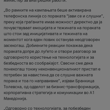
министер за внатрешни работи.
„Во рамките на кампањата беше активирана
телефонска линија со пораката “Јави се и слушни”,
преку која граѓаните имаа можност директно да ја
почувствуваат емоцијата и тежината на пораката
што стои зад иницијативата и тежината на
моментот кога еден повик останува неодговорен
засекогаш. Добиените реакции покажаа дека
пораката допре до луѓето и отвори разговор за
одговорното користење на технологијата и за
безбедноста во сообраќајот. Свесни сме дека
понекогаш токму неконвенционалниот пристап е
потребен за навистина да се слушне важната
порака и тоа го направивме”, изјави Бранкица
Толевска, од одделот за бизнис-трансформација,
корпоративна стратегија и комуникации во А1
Македонија.
„Одговорно со технологијата, за побезбеден