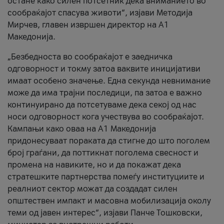
остане како силен потсетник дека вниманието во
сообраќајот спасува животи“, изјави Методија
Мирчев, главен извршен директор на А1
Македонија.
„Безбедноста во сообраќајот е заедничка
одговорност и токму затоа ваквите иницијативи
имаат особено значење. Една секунда невнимание
може да има трајни последици, па затоа е важно
континуирано да потсетуваме дека секој од нас
носи одговорност кога учествува во сообраќајот.
Кампањи како оваа на A1 Македонија
придонесуваат пораката да стигне до што поголем
број граѓани, да поттикнат поголема свесност и
промена на навиките, но и да покажат дека
стратешките партнерства помеѓу институциите и
реалниот сектор можат да создадат силен
општествен импакт и масовна мобилизација околу
теми од јавен интерес“, изјави Панче Тошковски,