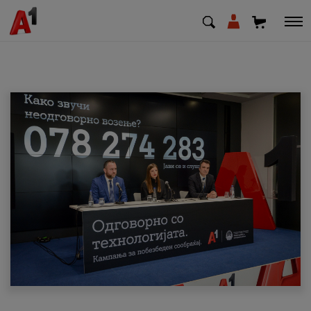
МК
EN
SQ
Приватни
Деловни
Поддршка
Надополни кредит
Плати сметка