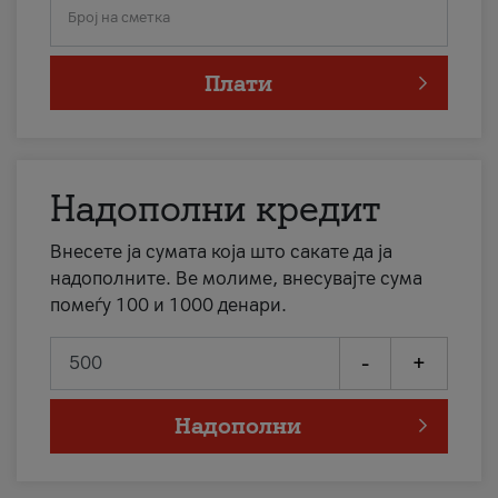
Број на сметка
Плати
Надополни кредит
Внесете ја сумата која што сакате да ја
надополните. Ве молиме, внесувајте сума
помеѓу 100 и 1000 денари.
-
+
Надополни