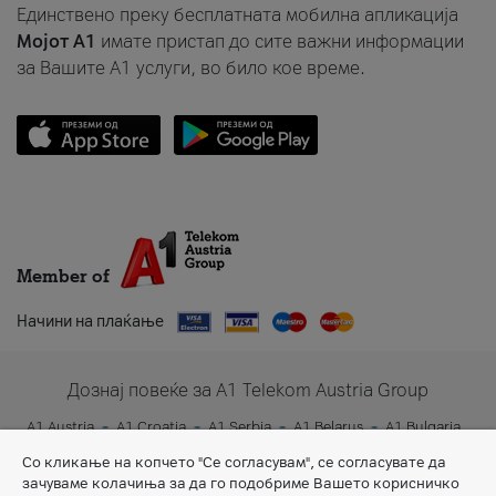
Единствено преку бесплатната мобилна апликација
Мојот A1
имате пристап до сите важни информации
за Вашите A1 услуги, во било кое време.
Member of
Начини на плаќање
Дознај повеќе за A1 Telekom Austria Group
A1 Austria
A1 Croatia
A1 Serbia
A1 Belarus
A1 Bulgaria
A1 Slovenia
A1 Digital
Со кликање на копчето "Се согласувам", се согласувате да
зачуваме колачиња за да го подобриме Вашето корисничко