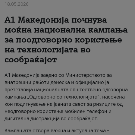
18.05.2026
За нас
A1 Македонија почнува
#ПодобарОнлајн
моќна национална кампања
за поодговорно користење
на технологијата во
сообраќајот
A1 Македонија заедно со Министерството за
внатрешни работи денеска и официјално ја
претставија националната општествено одговорна
кампања „Одговорно со технологијата“, насочена
кон подигнување на јавната свест за ризиците од
неодговорно користење мобилен телефон и
дигитална дистракција во сообраќајот.
Кампањата отвора важна и актуелна тема –