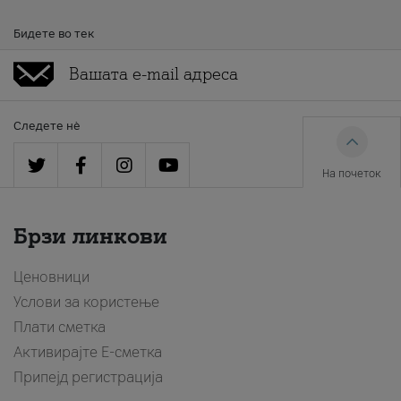
Бидете во тек
Следете нè
На почеток
Брзи линкови
Ценовници
Услови за користење
Плати сметка
Активирајте Е-сметка
Припејд регистрација