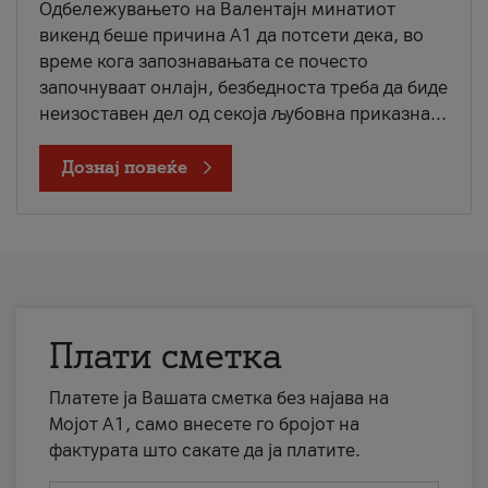
Одбележувањето на Валентајн минатиот
викенд беше причина А1 да потсети дека, во
време кога запознавањата се почесто
започнуваат онлајн, безбедноста треба да биде
неизоставен дел од секоја љубовна приказна...
Дознај повеќе
Плати сметка
Платете ја Вашата сметка без најава на
Мојот А1, само внесете го бројот на
фактурата што сакате да ја платите.