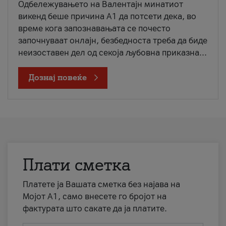
Одбележувањето на Валентајн минатиот
викенд беше причина А1 да потсети дека, во
време кога запознавањата се почесто
започнуваат онлајн, безбедноста треба да биде
неизоставен дел од секоја љубовна приказна...
Дознај повеќе
Плати сметка
Платете ја Вашата сметка без најава на
Мојот А1, само внесете го бројот на
фактурата што сакате да ја платите.