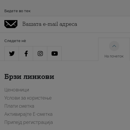
Бидете во тек
Следете нè
На почеток
Брзи линкови
Ценовници
Услови за користење
Плати сметка
Активирајте Е-сметка
Припејд регистрација