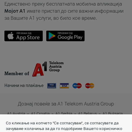
Единствено преку бесплатната мобилна апликација
Мојот A1
имате пристап до сите важни информации
за Вашите A1 услуги, во било кое време.
Member of
Начини на плаќање
Дознај повеќе за A1 Telekom Austria Group
A1 Austria
A1 Croatia
A1 Serbia
A1 Belarus
A1 Bulgaria
A1 Slovenia
A1 Digital
Со кликање на копчето "Се согласувам", се согласувате да
зачуваме колачиња за да го подобриме Вашето корисничко