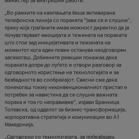
министер за внатрешни работи.
„Во рамките на кампањата беше активирана
телефонска линија со пораката “Јави се и слушни”,
преку која граѓаните имаа можност директно да ја
почувствуваат емоцијата и тежината на пораката
што стои зад иницијативата и тежината на
моментот кога еден повик останува неодговорен
засекогаш. Добиените реакции покажаа дека
пораката допре до луѓето и отвори разговор за
одговорното користење на технологијата и за
безбедноста во сообраќајот. Свесни сме дека
понекогаш токму неконвенционалниот пристап е
потребен за навистина да се слушне важната
порака и тоа го направивме”, изјави Бранкица
Толевска, од одделот за бизнис-трансформација,
корпоративна стратегија и комуникации во А1
Македонија.
„Одговорно со технологијата, за побезбеден