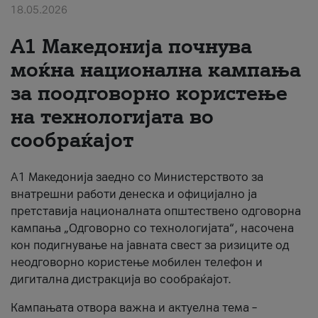
18.05.2026
За нас
A1 Македонија почнува
#ПодобарОнлајн
моќна национална кампања
за поодговорно користење
на технологијата во
сообраќајот
A1 Македонија заедно со Министерството за
внатрешни работи денеска и официјално ја
претставија националната општествено одговорна
кампања „Одговорно со технологијата“, насочена
кон подигнување на јавната свест за ризиците од
неодговорно користење мобилен телефон и
дигитална дистракција во сообраќајот.
Кампањата отвора важна и актуелна тема –