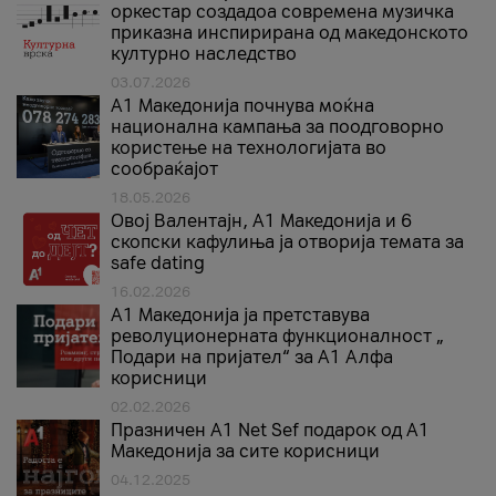
оркестар создадоа современа музичка
приказна инспирирана од македонското
културно наследство
03.07.2026
A1 Македонија почнува моќна
национална кампања за поодговорно
користење на технологијата во
сообраќајот
18.05.2026
Овој Валентајн, A1 Македонија и 6
скопски кафулиња ја отворија темата за
safe dating
16.02.2026
А1 Македонија ја претставува
револуционерната функционалност „
Подари на пријател“ за А1 Алфа
корисници
02.02.2026
Празничен A1 Net Sеf подарок од А1
Македонија за сите корисници
04.12.2025