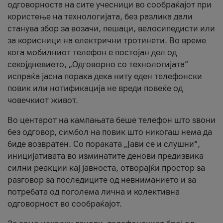
одговорноста на сите учесници во сообраќајот при
користење на технологијата, без разлика дали
станува збор за возачи, пешаци, велосипедисти или
за корисници на електрични тротинети. Во време
кога мобилниот телефон е постојан дел од
секојдневието, „Одговорно со технологијата“
испраќа јасна порака дека ниту еден телефонски
повик или нотификација не вреди повеќе од
човечкиот живот.
Во центарот на кампањата беше телефон што ѕвони
без одговор, симбол на повик што никогаш нема да
биде возвратен. Со пораката „Јави се и слушни“,
иницијативата во изминатите денови предизвика
силни реакции кај јавноста, отворајќи простор за
разговор за последиците од невниманието и за
потребата од поголема лична и колективна
одговорност во сообраќајот.