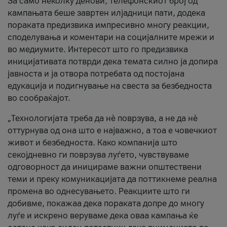
За само неколку денови, телефонскиот број од
кампањата беше завртен илјадници пати, додека
пораката предизвика импресивно многу реакции,
споделувања и коментари на социјалните мрежи и
во медиумите. Интересот што го предизвика
иницијативата потврди дека темата силно ја допира
јавноста и ја отвора потребата од постојана
едукација и подигнување на свеста за безбедноста
во сообраќајот.
„Технологијата треба да нè поврзува, а не да нè
оттурнува од она што е најважно, а тоа е човечкиот
живот и безбедноста. Како компанија што
секојдневно ги поврзува луѓето, чувствуваме
одговорност да иницираме важни општествени
теми и преку комуникацијата да поттикнеме реална
промена во однесувањето. Реакциите што ги
добивме, покажаа дека пораката допре до многу
луѓе и искрено веруваме дека оваа кампања ќе