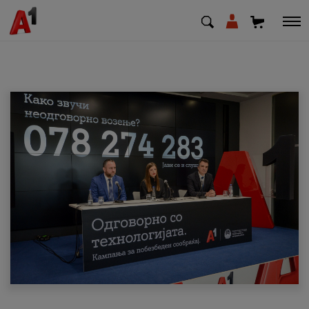
МК
EN
SQ
Приватни
Деловни
Поддршка
Надополни кредит
Плати сметка