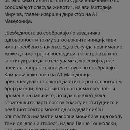
остане како силен потсетник дека вниманието во
сообраќајот спасува животи“, изјави Методија
Мирчев, главен извршен директор на А1
Македонија.
„Безбедноста во сообраќајот е заедничка
одговорност и токму затоа ваквите иницијативи
имаат особено значење. Една секунда невнимание
може да има трајни последици, па затоа е важно
континуирано да потсетуваме дека секој од нас
носи одговорност кога учествува во сообраќајот.
Кампањи како оваа на A1 Македонија
придонесуваат пораката да стигне до што поголем
број граѓани, да поттикнат поголема свесност и
промена на навиките, но и да покажат дека
стратешките партнерства помеѓу институциите и
реалниот сектор можат да создадат силен
општествен импакт и масовна мобилизација околу
теми од јавен интерес“, изјави Панче Тошковски,