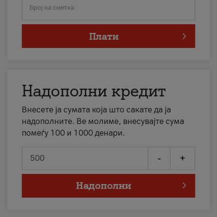
Број на сметка
Плати
Надополни кредит
Внесете ја сумата која што сакате да ја
надополните. Ве молиме, внесувајте сума
помеѓу 100 и 1000 денари.
-
+
Надополни