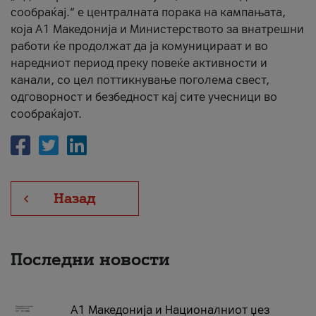
сообраќај.“ е централната порака на кампањата,
која A1 Македонија и Министерството за внатрешни
работи ќе продолжат да ја комуницираат и во
наредниот период преку повеќе активности и
канали, со цел поттикнување поголема свест,
одговорност и безбедност кај сите учесници во
сообраќајот.
Назад
Последни новости
А1 Македонија и Националниот џез