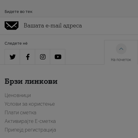
Бидете во тек
Следете нè
На почеток
Брзи линкови
Ценовници
Услови за користење
Плати сметка
Активирајте Е-сметка
Припејд регистрација