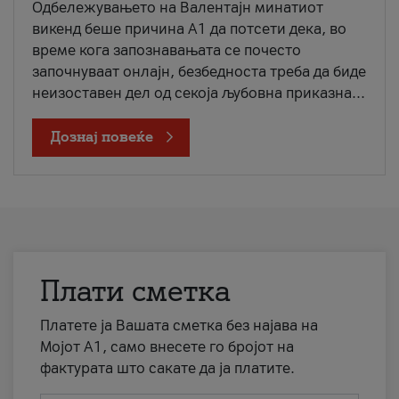
Одбележувањето на Валентајн минатиот
викенд беше причина А1 да потсети дека, во
време кога запознавањата се почесто
започнуваат онлајн, безбедноста треба да биде
неизоставен дел од секоја љубовна приказна...
Дознај повеќе
Плати сметка
Платете ја Вашата сметка без најава на
Мојот А1, само внесете го бројот на
фактурата што сакате да ја платите.