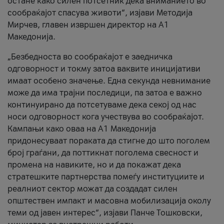
остане како силен потсетник дека вниманието во
сообраќајот спасува животи“, изјави Методија
Мирчев, главен извршен директор на А1
Македонија.
„Безбедноста во сообраќајот е заедничка
одговорност и токму затоа ваквите иницијативи
имаат особено значење. Една секунда невнимание
може да има трајни последици, па затоа е важно
континуирано да потсетуваме дека секој од нас
носи одговорност кога учествува во сообраќајот.
Кампањи како оваа на A1 Македонија
придонесуваат пораката да стигне до што поголем
број граѓани, да поттикнат поголема свесност и
промена на навиките, но и да покажат дека
стратешките партнерства помеѓу институциите и
реалниот сектор можат да создадат силен
општествен импакт и масовна мобилизација околу
теми од јавен интерес“, изјави Панче Тошковски,