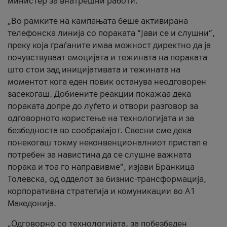
министер за внатрешни работи.
„Во рамките на кампањата беше активирана
телефонска линија со пораката “Јави се и слушни”,
преку која граѓаните имаа можност директно да ја
почувствуваат емоцијата и тежината на пораката
што стои зад иницијативата и тежината на
моментот кога еден повик останува неодговорен
засекогаш. Добиените реакции покажаа дека
пораката допре до луѓето и отвори разговор за
одговорното користење на технологијата и за
безбедноста во сообраќајот. Свесни сме дека
понекогаш токму неконвенционалниот пристап е
потребен за навистина да се слушне важната
порака и тоа го направивме”, изјави Бранкица
Толевска, од одделот за бизнис-трансформација,
корпоративна стратегија и комуникации во А1
Македонија.
„Одговорно со технологијата, за побезбеден