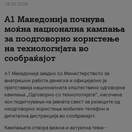
18.05.2026
За нас
A1 Македонија почнува
#ПодобарОнлајн
моќна национална кампања
за поодговорно користење
на технологијата во
сообраќајот
A1 Македонија заедно со Министерството за
внатрешни работи денеска и официјално ја
претставија националната општествено одговорна
кампања „Одговорно со технологијата“, насочена
кон подигнување на јавната свест за ризиците од
неодговорно користење мобилен телефон и
дигитална дистракција во сообраќајот.
Кампањата отвора важна и актуелна тема –