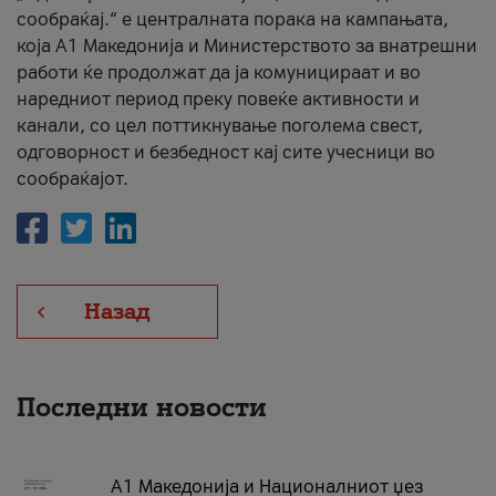
сообраќај.“ е централната порака на кампањата,
која A1 Македонија и Министерството за внатрешни
работи ќе продолжат да ја комуницираат и во
наредниот период преку повеќе активности и
канали, со цел поттикнување поголема свест,
одговорност и безбедност кај сите учесници во
сообраќајот.
Назад
Последни новости
А1 Македонија и Националниот џез