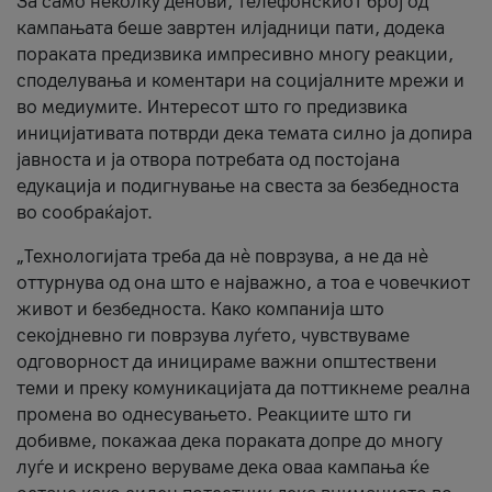
За само неколку денови, телефонскиот број од
кампањата беше завртен илјадници пати, додека
пораката предизвика импресивно многу реакции,
споделувања и коментари на социјалните мрежи и
во медиумите. Интересот што го предизвика
иницијативата потврди дека темата силно ја допира
јавноста и ја отвора потребата од постојана
едукација и подигнување на свеста за безбедноста
во сообраќајот.
„Технологијата треба да нè поврзува, а не да нè
оттурнува од она што е најважно, а тоа е човечкиот
живот и безбедноста. Како компанија што
секојдневно ги поврзува луѓето, чувствуваме
одговорност да иницираме важни општествени
теми и преку комуникацијата да поттикнеме реална
промена во однесувањето. Реакциите што ги
добивме, покажаа дека пораката допре до многу
луѓе и искрено веруваме дека оваа кампања ќе