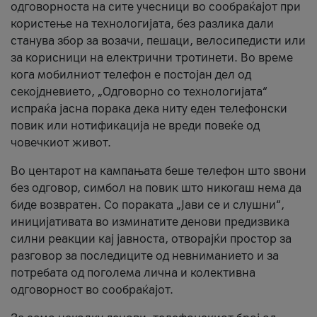
одговорноста на сите учесници во сообраќајот при
користење на технологијата, без разлика дали
станува збор за возачи, пешаци, велосипедисти или
за корисници на електрични тротинети. Во време
кога мобилниот телефон е постојан дел од
секојдневието, „Одговорно со технологијата“
испраќа јасна порака дека ниту еден телефонски
повик или нотификација не вреди повеќе од
човечкиот живот.
Во центарот на кампањата беше телефон што ѕвони
без одговор, симбол на повик што никогаш нема да
биде возвратен. Со пораката „Јави се и слушни“,
иницијативата во изминатите денови предизвика
силни реакции кај јавноста, отворајќи простор за
разговор за последиците од невниманието и за
потребата од поголема лична и колективна
одговорност во сообраќајот.