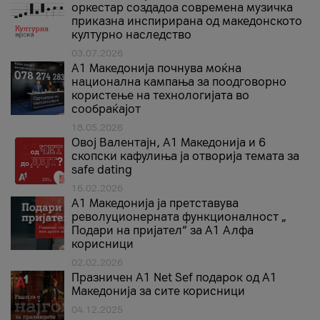
оркестар создадоа современа музичка
приказна инспирирана од македонското
културно наследство
03.07.2026
A1 Македонија почнува моќна
национална кампања за поодговорно
користење на технологијата во
сообраќајот
18.05.2026
Овој Валентајн, A1 Македонија и 6
скопски кафулиња ја отворија темата за
safe dating
16.02.2026
А1 Македонија ја претставува
револуционерната функционалност „
Подари на пријател“ за А1 Алфа
корисници
02.02.2026
Празничен A1 Net Sеf подарок од А1
Македонија за сите корисници
04.12.2025