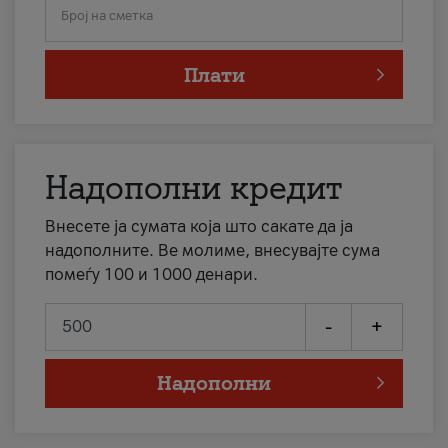
Број на сметка
Плати
Надополни кредит
Внесете ја сумата која што сакате да ја
надополните. Ве молиме, внесувајте сума
помеѓу 100 и 1000 денари.
-
+
Надополни