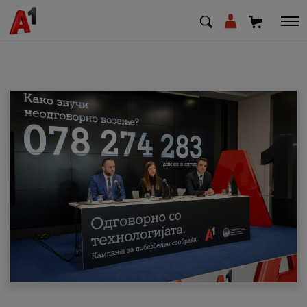
МК
EN
SQ
Приватни
Деловни
Поддршка
Надополни кредит
Плати сметка