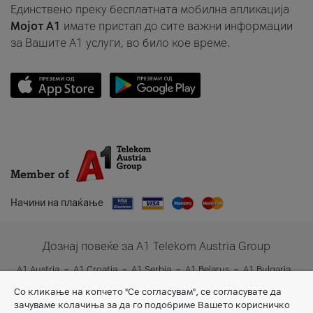
Единствено преку бесплатната мобилна апликација
Мојот A1
имате пристап до сите важни информации
за Вашите A1 услуги, во било кое време.
Member of
Начини на плаќање
Дознај повеќе за A1 Telekom Austria Group
A1 Austria
A1 Croatia
A1 Serbia
A1 Belarus
A1 Bulgaria
A1 Slovenia
A1 Digital
Со кликање на копчето "Се согласувам", се согласувате да
зачуваме колачиња за да го подобриме Вашето корисничко