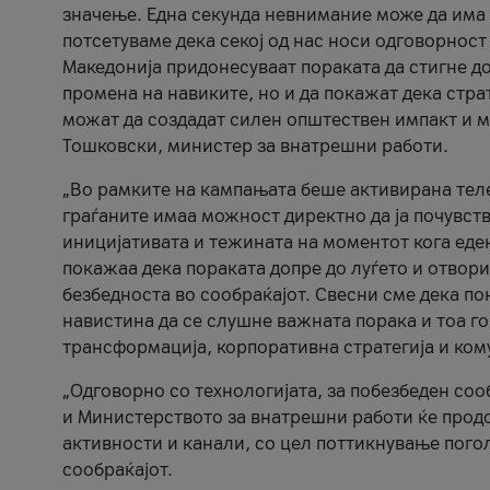
значење. Една секунда невнимание може да има 
потсетуваме дека секој од нас носи одговорност
Македонија придонесуваат пораката да стигне до
промена на навиките, но и да покажат дека стр
можат да создадат силен општествен импакт и м
Тошковски, министер за внатрешни работи.
„Во рамките на кампањата беше активирана телеф
граѓаните имаа можност директно да ја почувств
иницијативата и тежината на моментот кога еде
покажаа дека пораката допре до луѓето и отвори
безбедноста во сообраќајот. Свесни сме дека п
навистина да се слушне важната порака и тоа го
трансформација, корпоративна стратегија и ком
„Одговорно со технологијата, за побезбеден соо
и Министерството за внатрешни работи ќе продо
активности и канали, со цел поттикнување погол
сообраќајот.