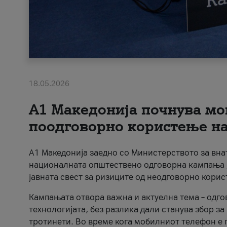
18.05.2026
A1 Македонија почнува мо
поодговорно користење на 
A1 Македонија заедно со Министерството за вна
националната општествено одговорна кампања „
јавната свест за ризиците од неодговорно кори
Кампањата отвора важна и актуелна тема – одго
технологијата, без разлика дали станува збор з
тротинети. Во време кога мобилниот телефон е п