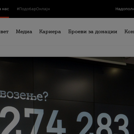
а нас
#ПодобарОнлајн
Надополн
свет
Медиа
Кариера
Броеви за донации
Кон