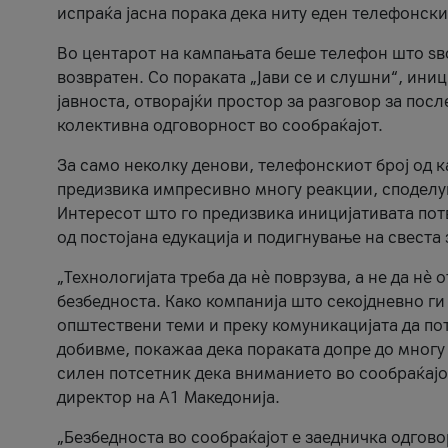
испраќа јасна порака дека ниту еден телефонск
Во центарот на кампањата беше телефон што ѕво
возвратен. Со пораката „Јави се и слушни“, ини
јавноста, отворајќи простор за разговор за пос
колективна одговорност во сообраќајот.
За само неколку денови, телефонскиот број од 
предизвика импресивно многу реакции, споделу
Интересот што го предизвика иницијативата потв
од постојана едукација и подигнување на свеста 
„Технологијата треба да нè поврзува, а не да нè 
безбедноста. Како компанија што секојдневно г
општествени теми и преку комуникацијата да по
добивме, покажаа дека пораката допре до многу 
силен потсетник дека вниманието во сообраќајо
директор на А1 Македонија.
„Безбедноста во сообраќајот е заедничка одгов