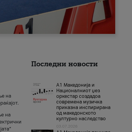
Последни новости
А1 Македонија и
Националниот џез
ње на
оркестар создадоа
современа музичка
раќајот.
приказна инспирирана
од македонското
ње на
културно наследство
лектрични
03.07.2026
јата“