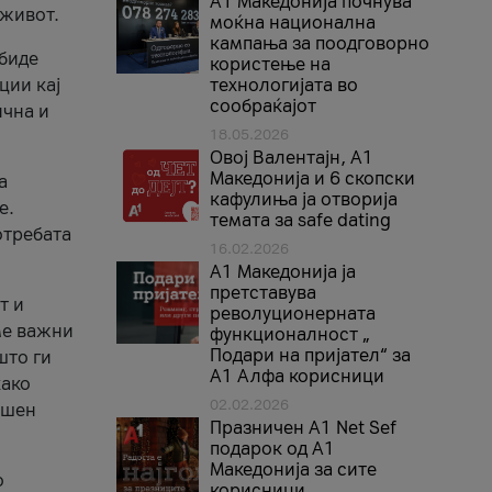
A1 Македонија почнува
 живот.
моќна национална
кампања за поодговорно
 биде
користење на
ции кај
технологијата во
сообраќајот
ична и
18.05.2026
Овој Валентајн, A1
Македонија и 6 скопски
а
кафулиња ја отворија
е.
темата за safe dating
отребата
16.02.2026
А1 Македонија ја
претставува
т и
револуционерната
ме важни
функционалност „
Подари на пријател“ за
што ги
А1 Алфа корисници
како
02.02.2026
ршен
Празничен A1 Net Sеf
подарок од А1
Македонија за сите
о
корисници