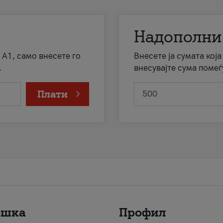
Надополни
 А1, само внесете го
Внесете ја сумата кој
.
внесувајте сума помеѓ
Плати
ршка
Профил