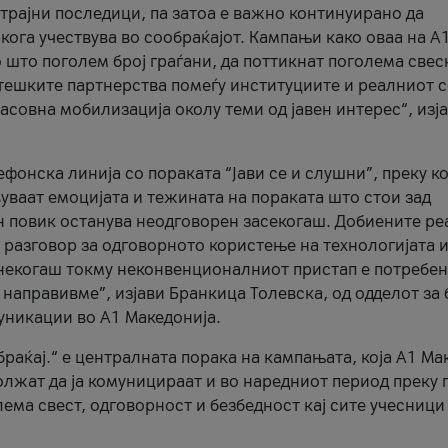
трајни последици, па затоа е важно континуирано да
 кога учествува во сообраќајот. Кампањи како оваа на A
 што поголем број граѓани, да поттикнат поголема свес
атешките партнерства помеѓу институциите и реалниот 
асовна мобилизација околу теми од јавен интерес“, изј
онска линија со пораката “Јави се и слушни”, преку ко
уваат емоцијата и тежината на пораката што стои зад
н повик останува неодговорен засекогаш. Добиените р
 разговор за одговорното користење на технологијата и
онекогаш токму неконвенционалниот пристап е потребен
 направивме”, изјави Бранкица Толевска, од одделот за 
уникации во А1 Македонија.
браќај.“ е централната порака на кампањата, која A1 Ма
лжат да ја комуницираат и во наредниот период преку 
ема свест, одговорност и безбедност кај сите учесници