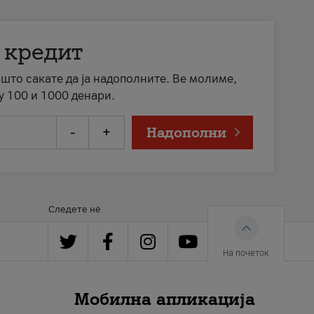
 кредит
а што сакате да ја надополните. Ве молиме,
у 100 и 1000 денари.
-
+
Надополни
Следете нè
На почеток
Мобилна апликација