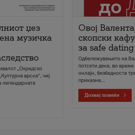
лниот џез
Овој Валента
мена музичка
скопски кафу
за safe dating
аследство
Одбележувањето на Вал
потсети дека, во време
ивалот „Охридско
онлајн, безбедноста тр
„Културна врска“, чиј
приказна...
а легендарната
Дознај повеќе