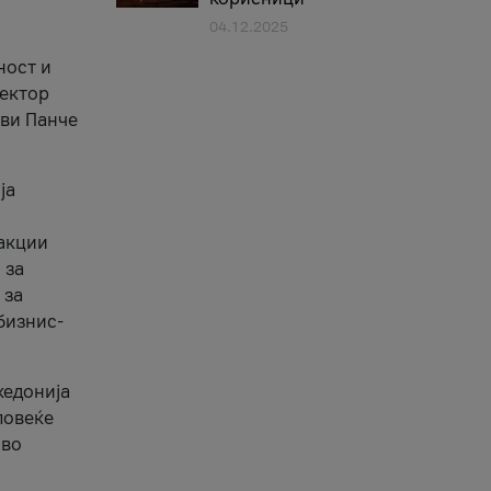
04.12.2025
1
ност и
сектор
ави Панче
ја
еакции
 за
 за
бизнис-
кедонија
повеќе
 во