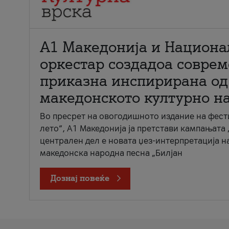
А1 Македонија и Национа
оркестар создадоа совре
приказна инспирирана од
македонското културно н
Во пресрет на овогодишното издание на фест
лето“, А1 Македонија ја претстави кампањата 
централен дел е новата џез-интерпретација н
македонска народна песна „Билјан
Дознај повеќе