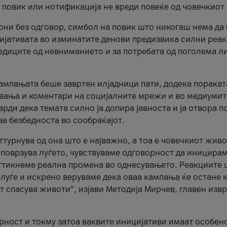
и повик или нотификација не вреди повеќе од човечкиот
ни без одговор, симбол на повик што никогаш нема да
цијативата во изминатите денови предизвика силни реак
ледиците од невниманието и за потребата од поголема л
кампањата беше завртен илјадници пати, додека поракат
вања и коментари на социјалните мрежи и во медиумит
рди дека темата силно ја допира јавноста и ја отвора п
за безбедноста во сообраќајот.
оттурнува од она што е најважно, а тоа е човечкиот живо
и поврзува луѓето, чувствуваме одговорност да иницира
ттикнеме реална промена во однесувањето. Реакциите 
луѓе и искрено веруваме дека оваа кампања ќе остане 
т спасува животи“, изјави Методија Мирчев, главен изв
орност и токму затоа ваквите иницијативи имаат особен