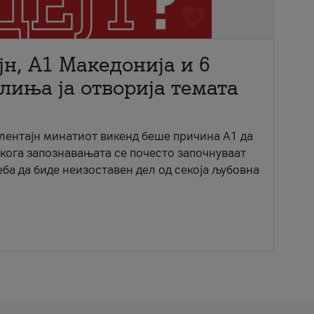
јн, A1 Македонија и 6
лиња ја отворија темата
ентајн минатиот викенд беше причина А1 да
 кога запознавањата се почесто започнуваат
еба да биде неизоставен дел од секоја љубовна