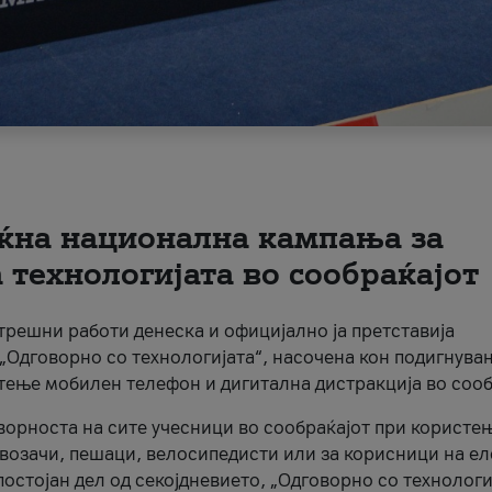
ќна национална кампања за
технологијата во сообраќајот
трешни работи денеска и официјално ја претставија
Одговорно со технологијата“, насочена кон подигнува
стење мобилен телефон и дигитална дистракција во сооб
ворноста на сите учесници во сообраќајот при користе
а возачи, пешаци, велосипедисти или за корисници на е
остојан дел од секојдневието, „Одговорно со технологи