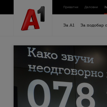
Приватни
Деловни
З
За А1
За подобар 