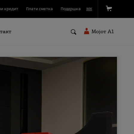
и кредит
Плати сметка
Поддршка
МК
такт
Мојот A1