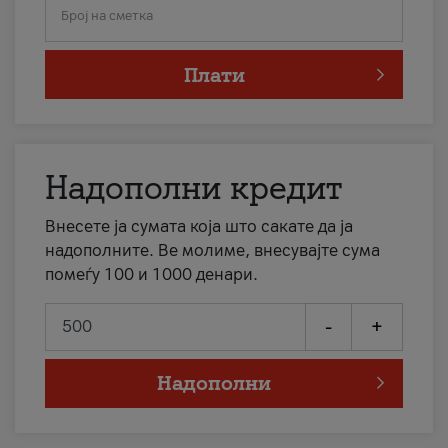
Број на сметка
Плати
Надополни кредит
Внесете ја сумата која што сакате да ја
надополните. Ве молиме, внесувајте сума
помеѓу 100 и 1000 денари.
-
+
Надополни