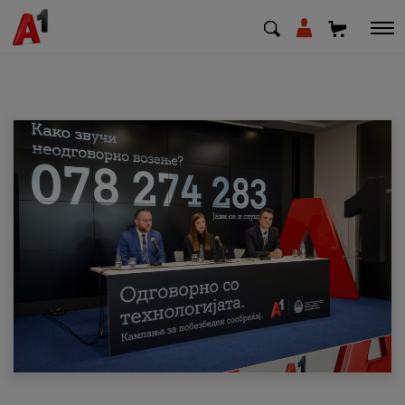
МК
EN
SQ
Приватни
Деловни
Поддршка
Надополни кредит
Плати сметка