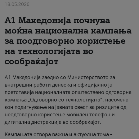
18.05.2026
За нас
A1 Македонија почнува
#ПодобарОнлајн
моќна национална кампања
за поодговорно користење
на технологијата во
сообраќајот
A1 Македонија заедно со Министерството за
внатрешни работи денеска и официјално ја
претставија националната општествено одговорна
кампања „Одговорно со технологијата“, насочена
кон подигнување на јавната свест за ризиците од
неодговорно користење мобилен телефон и
дигитална дистракција во сообраќајот.
Кампањата отвора важна и актуелна тема –