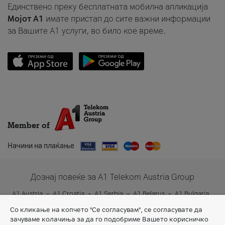
Единствено преку бесплатната мобилна апликација
Мојот A1
имате пристап до сите важни информации
за Вашите A1 услуги, во било кое време.
Member of
Начини на плаќање
Дознај повеќе за A1 Telekom Austria Group
A1 Austria
A1 Croatia
A1 Serbia
A1 Belarus
A1 Bulgaria
A1 Slovenia
A1 Digital
Со кликање на копчето "Се согласувам", се согласувате да
зачуваме колачиња за да го подобриме Вашето корисничко