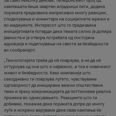
За само неколку денови, телефонскиот број од
кампањата беше завртен илјадници пати, додека
пораката предизвика импресивно многу реакции,
споделувања и коментари на социјалните мрежи и
во медиумите. Интересот што го предизвика
иницијативата потврди дека темата силно ја допира
јавноста и ја отвора потребата од постојана
едукација и подигнување на свеста за безбедноста
во сообраќајот.
„Технологијата треба да нè поврзува, а не да нè
оттурнува од она што е најважно, а тоа е човечкиот
живот и безбедноста. Како компанија што
секојдневно ги поврзува луѓето, чувствуваме
одговорност да иницираме важни општествени
теми и преку комуникацијата да поттикнеме реална
промена во однесувањето. Реакциите што ги
добивме, покажаа дека пораката допре до многу
луѓе и искрено веруваме дека оваа кампања ќе