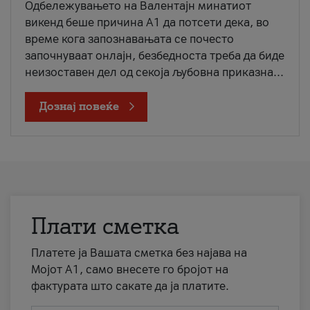
Одбележувањето на Валентајн минатиот
викенд беше причина А1 да потсети дека, во
време кога запознавањата се почесто
започнуваат онлајн, безбедноста треба да биде
неизоставен дел од секоја љубовна приказна...
Дознај повеќе
Плати сметка
Платете ја Вашата сметка без најава на
Мојот А1, само внесете го бројот на
фактурата што сакате да ја платите.