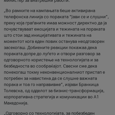
министер за внатрешни работи.
„Во рамките на кампањата беше активирана
телефонска линија со пораката “Јави се и слушни”,
преку која граѓаните имаа можност директно да ја
почувствуваат емоцијата и тежината на пораката
што стои зад иницијативата и тежината на
моментот кога еден повик останува неодговорен
засекогаш. Добиените реакции покажаа дека
пораката допре до луѓето и отвори разговор за
одговорното користење на технологијата и за
безбедноста во сообраќајот. Свесни сме дека
понекогаш токму неконвенционалниот пристап е
потребен за навистина да се слушне важната
порака и тоа го направивме”, изјави Бранкица
Толевска, од одделот за бизнис-трансформација,
корпоративна стратегија и комуникации во А1
Македонија.
„Одговорно со технологијата, за побезбеден