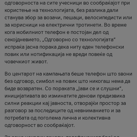
одговорноста на сите учесници во сообраќајот при
користење на технологијата, без разлика дали
станува збор за возачи, пешаци, велосипедисти или
за корисници на електрични тротинети. Во време
кога мобилниот телефон е постојан дел од
секојдневието, „Одговорно со технологијата“
испраќа јасна порака дека ниту еден телефонски
повик или нотификација не вреди повеќе од
човечкиот живот.
Во центарот на кампањата беше телефон што ѕвони
без одговор, симбол на повик што никогаш нема да
биде возвратен. Со пораката „Јави се и слушни“,
иницијативата во изминатите денови предизвика
силни реакции кај јавноста, отворајќи простор за
разговор за последиците од невниманието и за
потребата од поголема лична и колективна
одговорност во сообраќајот.