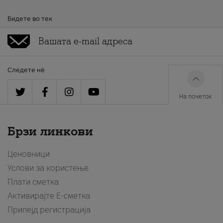
Бидете во тек
Следете нè
На почеток
Брзи линкови
Ценовници
Услови за користење
Плати сметка
Активирајте Е-сметка
Припејд регистрација