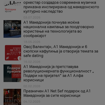
оркестар создадоа современа музичка
приказна инспирирана од македонското
културно наследство
03.07.2026
A1 Македонија почнува моќна
национална кампања за поодговорно
користење на технологијата во
сообраќајот
18.05.2026
Овој Валентајн, A1 Македонија и 6
скопски кафулиња ја отворија темата за
safe dating
16.02.2026
А1 Македонија ја претставува
револуционерната функционалност „
Подари на пријател“ за А1 Алфа
корисници
02.02.2026
Празничен A1 Net Sеf подарок од А1
Македонија за сите корисници
04.12.2025