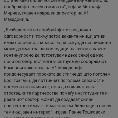
остане како силен потсетник дека вниманието во
сообраќајот спасува животи“, изјави Методија
Мирчев, главен извршен директор на А1
Македонија.
„Безбедноста во сообраќајот е заедничка
одговорност и токму затоа ваквите иницијативи
имаат особено значење. Една секунда невнимание
може да има трајни последици, па затоа е важно
континуирано да потсетуваме дека секој од нас
носи одговорност кога учествува во сообраќајот.
Кампањи како оваа на A1 Македонија
придонесуваат пораката да стигне до што поголем
број граѓани, да поттикнат поголема свесност и
промена на навиките, но и да покажат дека
стратешките партнерства помеѓу институциите и
реалниот сектор можат да создадат силен
општествен импакт и масовна мобилизација околу
теми од јавен интерес“, изјави Панче Тошковски,