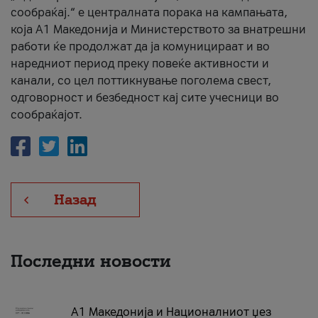
сообраќај.“ е централната порака на кампањата,
која A1 Македонија и Министерството за внатрешни
работи ќе продолжат да ја комуницираат и во
наредниот период преку повеќе активности и
канали, со цел поттикнување поголема свест,
одговорност и безбедност кај сите учесници во
сообраќајот.
Назад
Последни новости
А1 Македонија и Националниот џез