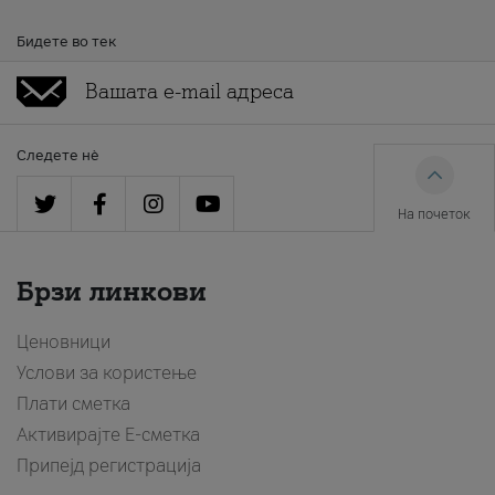
Бидете во тек
Следете нè
На почеток
Брзи линкови
Ценовници
Услови за користење
Плати сметка
Активирајте Е-сметка
Припејд регистрација