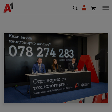
МК
EN
SQ
Приватни
Деловни
Поддршка
Надополни кредит
Плати сметка