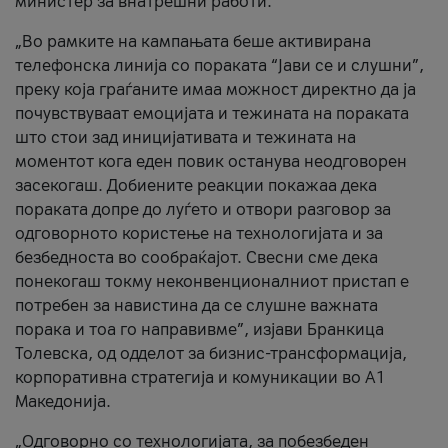
министер за внатрешни работи.
„Во рамките на кампањата беше активирана
телефонска линија со пораката “Јави се и слушни”,
преку која граѓаните имаа можност директно да ја
почувствуваат емоцијата и тежината на пораката
што стои зад иницијативата и тежината на
моментот кога еден повик останува неодговорен
засекогаш. Добиените реакции покажаа дека
пораката допре до луѓето и отвори разговор за
одговорното користење на технологијата и за
безбедноста во сообраќајот. Свесни сме дека
понекогаш токму неконвенционалниот пристап е
потребен за навистина да се слушне важната
порака и тоа го направивме”, изјави Бранкица
Толевска, од одделот за бизнис-трансформација,
корпоративна стратегија и комуникации во А1
Македонија.
„Одговорно со технологијата, за побезбеден