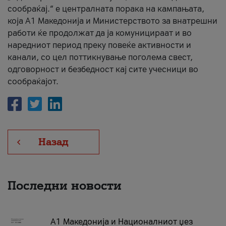
сообраќај.“ е централната порака на кампањата,
која A1 Македонија и Министерството за внатрешни
работи ќе продолжат да ја комуницираат и во
наредниот период преку повеќе активности и
канали, со цел поттикнување поголема свест,
одговорност и безбедност кај сите учесници во
сообраќајот.
Назад
Последни новости
А1 Македонија и Националниот џез