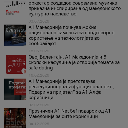
оркестар создадоа современа музичка
приказна инспирирана од македонското
културно наследство
03.07.2026
A1 Македонија почнува моќна
национална кампања за поодговорно
користење на технологијата во
сообраќајот
18.05.2026
Овој Валентајн, A1 Македонија и 6
скопски кафулиња ја отворија темата за
safe dating
16.02.2026
А1 Македонија ја претставува
револуционерната функционалност „
Подари на пријател“ за А1 Алфа
корисници
02.02.2026
Празничен A1 Net Sеf подарок од А1
Македонија за сите корисници
04.12.2025