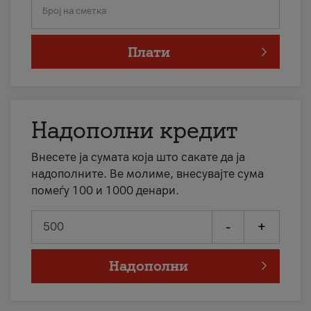
Број на сметка
Плати
Надополни кредит
Внесете ја сумата која што сакате да ја
надополните. Ве молиме, внесувајте сума
помеѓу 100 и 1000 денари.
-
+
Надополни