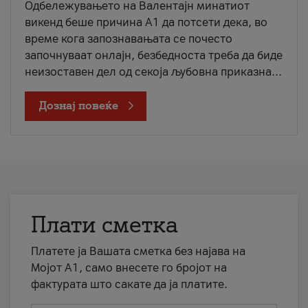
Одбележувањето на Валентајн минатиот
викенд беше причина А1 да потсети дека, во
време кога запознавањата се почесто
започнуваат онлајн, безбедноста треба да биде
неизоставен дел од секоја љубовна приказна...
Дознај повеќе
Плати сметка
Платете ја Вашата сметка без најава на
Мојот А1, само внесете го бројот на
фактурата што сакате да ја платите.