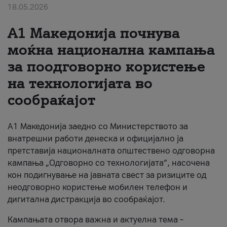
18.05.2026
За нас
A1 Македонија почнува
#ПодобарОнлајн
моќна национална кампања
за поодговорно користење
на технологијата во
сообраќајот
A1 Македонија заедно со Министерството за
внатрешни работи денеска и официјално ја
претставија националната општествено одговорна
кампања „Одговорно со технологијата“, насочена
кон подигнување на јавната свест за ризиците од
неодговорно користење мобилен телефон и
дигитална дистракција во сообраќајот.
Кампањата отвора важна и актуелна тема –