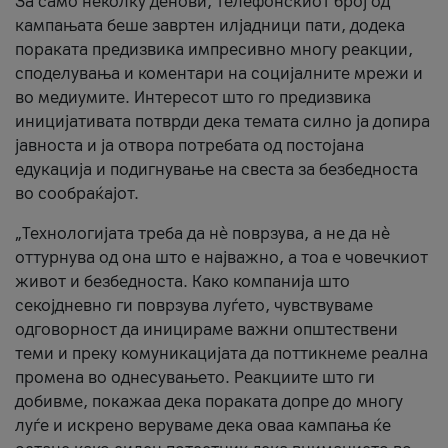
За само неколку денови, телефонскиот број од
кампањата беше завртен илјадници пати, додека
пораката предизвика импресивно многу реакции,
споделувања и коментари на социјалните мрежи и
во медиумите. Интересот што го предизвика
иницијативата потврди дека темата силно ја допира
јавноста и ја отвора потребата од постојана
едукација и подигнување на свеста за безбедноста
во сообраќајот.
„Технологијата треба да нè поврзува, а не да нè
оттурнува од она што е најважно, а тоа е човечкиот
живот и безбедноста. Како компанија што
секојдневно ги поврзува луѓето, чувствуваме
одговорност да иницираме важни општествени
теми и преку комуникацијата да поттикнеме реална
промена во однесувањето. Реакциите што ги
добивме, покажаа дека пораката допре до многу
луѓе и искрено веруваме дека оваа кампања ќе