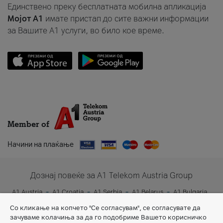
Единствено преку бесплатната мобилна апликација
Мојот A1
имате пристап до сите важни информации
за Вашите A1 услуги, во било кое време.
Member of
Начини на плаќање
Дознај повеќе за A1 Telekom Austria Group
A1 Austria
A1 Croatia
A1 Serbia
A1 Belarus
A1 Bulgaria
A1 Slovenia
A1 Digital
Со кликање на копчето "Се согласувам", се согласувате да
зачуваме колачиња за да го подобриме Вашето корисничко