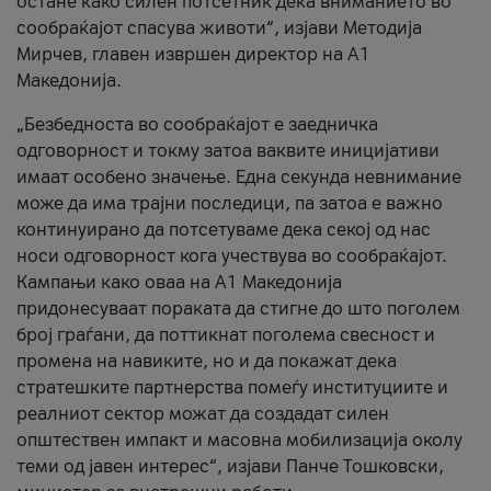
остане како силен потсетник дека вниманието во
сообраќајот спасува животи“, изјави Методија
Мирчев, главен извршен директор на А1
Македонија.
„Безбедноста во сообраќајот е заедничка
одговорност и токму затоа ваквите иницијативи
имаат особено значење. Една секунда невнимание
може да има трајни последици, па затоа е важно
континуирано да потсетуваме дека секој од нас
носи одговорност кога учествува во сообраќајот.
Кампањи како оваа на A1 Македонија
придонесуваат пораката да стигне до што поголем
број граѓани, да поттикнат поголема свесност и
промена на навиките, но и да покажат дека
стратешките партнерства помеѓу институциите и
реалниот сектор можат да создадат силен
општествен импакт и масовна мобилизација околу
теми од јавен интерес“, изјави Панче Тошковски,