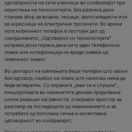
одговорноста на сите учесници во сообраќајот при
користење на технологијата, без разлика дали
станува збор за возачи, пешаци, велосипедисти или
за корисници на електрични тротинети. Во време
кога мобилниот телефон е постојан дел од
секојдневието, „Одговорно со технологијата“
испраќа јасна порака дека ниту еден телефонски
повик или нотификација не вреди повеќе од
човечкиот живот.
Во центарот на кампањата беше телефон што ѕвони
без одговор, симбол на повик што никогаш нема да
биде возвратен. Со пораката „Јави се и слушни“,
иницијативата во изминатите денови предизвика
силни реакции кај јавноста, отворајќи простор за
разговор за последиците од невниманието и за
потребата од поголема лична и колективна
одговорност во сообраќајот.