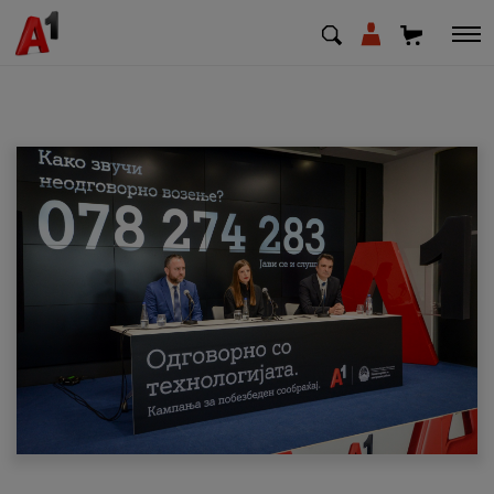
МК
EN
SQ
Приватни
Деловни
Поддршка
Надополни кредит
Плати сметка