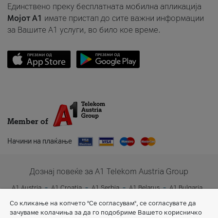
Единствено преку бесплатната мобилна апликација
Мојот A1
имате пристап до сите важни информации
за Вашите A1 услуги, во било кое време.
Member of
Начини на плаќање
Дознај повеќе за A1 Telekom Austria Group
A1 Austria
A1 Croatia
A1 Serbia
A1 Belarus
A1 Bulgaria
A1 Slovenia
A1 Digital
Со кликање на копчето "Се согласувам", се согласувате да
зачуваме колачиња за да го подобриме Вашето корисничко