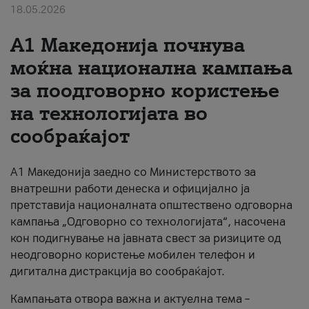
18.05.2026
За нас
A1 Македонија почнува
#ПодобарОнлајн
моќна национална кампања
за поодговорно користење
на технологијата во
сообраќајот
A1 Македонија заедно со Министерството за
внатрешни работи денеска и официјално ја
претставија националната општествено одговорна
кампања „Одговорно со технологијата“, насочена
кон подигнување на јавната свест за ризиците од
неодговорно користење мобилен телефон и
дигитална дистракција во сообраќајот.
Кампањата отвора важна и актуелна тема –