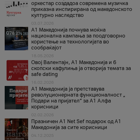
оркестар создадоа современа музичка
приказна инспирирана од македонското
културно наследство
03.07.2026
A1 Македонија почнува моќна
национална кампања за поодговорно
користење на технологијата во
сообраќајот
18.05.2026
Овој Валентајн, A1 Македонија и 6
скопски кафулиња ја отворија темата за
safe dating
16.02.2026
А1 Македонија ја претставува
револуционерната функционалност „
Подари на пријател“ за А1 Алфа
корисници
02.02.2026
Празничен A1 Net Sеf подарок од А1
Македонија за сите корисници
04.12.2025