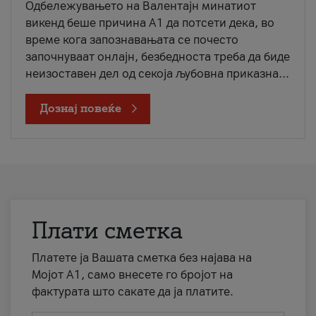
Одбележувањето на Валентајн минатиот
викенд беше причина А1 да потсети дека, во
време кога запознавањата се почесто
започнуваат онлајн, безбедноста треба да биде
неизоставен дел од секоја љубовна приказна...
Дознај повеќе
Плати сметка
Платете ја Вашата сметка без најава на
Мојот А1, само внесете го бројот на
фактурата што сакате да ја платите.