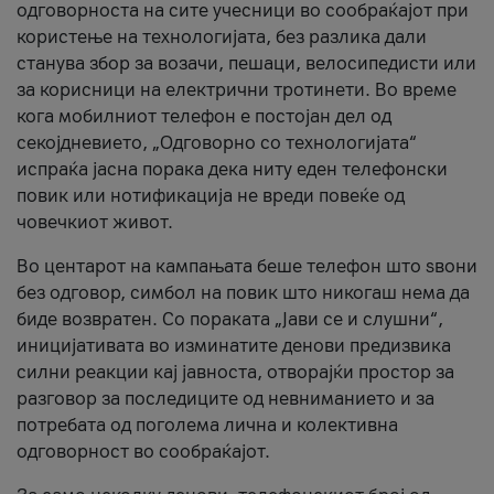
одговорноста на сите учесници во сообраќајот при
користење на технологијата, без разлика дали
станува збор за возачи, пешаци, велосипедисти или
за корисници на електрични тротинети. Во време
кога мобилниот телефон е постојан дел од
секојдневието, „Одговорно со технологијата“
испраќа јасна порака дека ниту еден телефонски
повик или нотификација не вреди повеќе од
човечкиот живот.
Во центарот на кампањата беше телефон што ѕвони
без одговор, симбол на повик што никогаш нема да
биде возвратен. Со пораката „Јави се и слушни“,
иницијативата во изминатите денови предизвика
силни реакции кај јавноста, отворајќи простор за
разговор за последиците од невниманието и за
потребата од поголема лична и колективна
одговорност во сообраќајот.