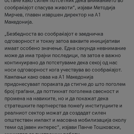
остане како силен потсетник дека вниманието во
сообраќајот спасува животи“, изјави Методија
Мирчев, главен извршен директор на А1
Македонија.
„Безбедноста во сообраќајот е заедничка
одговорност и токму затоа ваквите иницијативи
имаат особено значење. Една секунда невнимание
може да има трајни последици, па затоа е важно
континуирано да потсетуваме дека секој од нас
носи одговорност кога учествува во сообраќајот.
Кампањи како оваа на A1 Македонија
придонесуваат пораката да стигне до што поголем
број граѓани, да поттикнат поголема свесност и
промена на навиките, но и да покажат дека
стратешките партнерства помеѓу институциите и
реалниот сектор можат да создадат силен
општествен импакт и масовна мобилизација околу
теми од јавен интерес“, изјави Панче Тошковски,