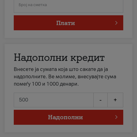
Број на сметка
Плати
Надополни кредит
Внесете ја сумата која што сакате да ја
надополните. Ве молиме, внесувајте сума
помеѓу 100 и 1000 денари.
-
+
Надополни