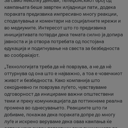
За само неколку денови, телефонскиот број од
кампањата беше завртен илјадници пати, додека
пораката предизвика импресивно многу реакции,
споделувања и коментари на социјалните мрежи и
во медиумите. Интересот што го предизвика
иницијативата потврди дека темата силно ја допира
јавноста и ја отвора потребата од постојана
едукација и подигнување на свеста за безбедноста
во сообраќајот.
„Технологијата треба да нè поврзува, а не да нè
оттурнува од она што е најважно, а тоа е човечкиот
живот и безбедноста. Како компанија што
секојдневно ги поврзува луѓето, чувствуваме
одговорност да иницираме важни општествени
теми и преку комуникацијата да поттикнеме реална
промена во однесувањето. Реакциите што ги
добивме, покажаа дека пораката допре до многу
луѓе и искрено веруваме дека оваа кампања ќе