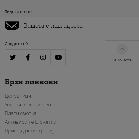
Бидете во тек
Следете нè
На почеток
Брзи линкови
Ценовници
Услови за користење
Плати сметка
Активирајте Е-сметка
Припејд регистрација