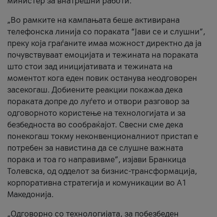
министер за внатрешни работи.
„Во рамките на кампањата беше активирана
телефонска линија со пораката “Јави се и слушни”,
преку која граѓаните имаа можност директно да ја
почувствуваат емоцијата и тежината на пораката
што стои зад иницијативата и тежината на
моментот кога еден повик останува неодговорен
засекогаш. Добиените реакции покажаа дека
пораката допре до луѓето и отвори разговор за
одговорното користење на технологијата и за
безбедноста во сообраќајот. Свесни сме дека
понекогаш токму неконвенционалниот пристап е
потребен за навистина да се слушне важната
порака и тоа го направивме”, изјави Бранкица
Толевска, од одделот за бизнис-трансформација,
корпоративна стратегија и комуникации во А1
Македонија.
„Одговорно со технологијата, за побезбеден