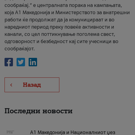
сообраќај.“ е централната порака на кампањата,
која A1 Македонија и Министерството за внатрешни
работи ќе продолжат да ја комуницираат и во
наредниот период преку повеќе активности и
канали, со цел поттикнување поголема свест,
одговорност и безбедност кај сите учесници во
сообраќајот.
Назад
Последни новости
А1 Македонија и Националниот џез