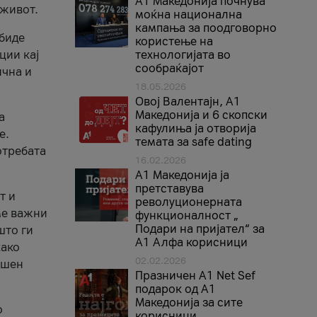
A1 Македонија почнува
 живот.
моќна национална
кампања за поодговорно
 биде
користење на
ции кај
технологијата во
сообраќајот
ична и
18.05.2026
Овој Валентајн, A1
Македонија и 6 скопски
а
кафулиња ја отворија
е.
темата за safe dating
отребата
16.02.2026
А1 Македонија ја
претставува
т и
револуционерната
ме важни
функционалност „
Подари на пријател“ за
што ги
А1 Алфа корисници
како
02.02.2026
ршен
Празничен A1 Net Sеf
подарок од А1
Македонија за сите
о
корисници