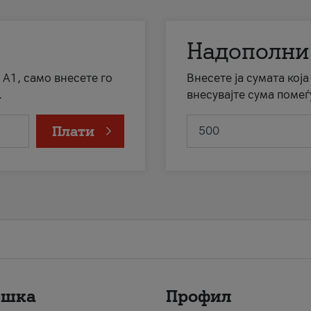
Надополни
 А1, само внесете го
Внесете ја сумата кој
.
внесувајте сума помеѓ
Плати
ршка
Профил