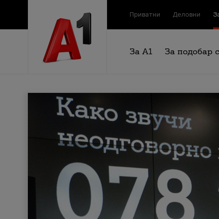
Приватни
Деловни
З
За А1
За подобар 