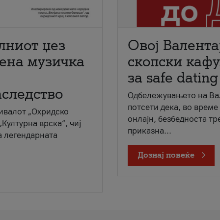
лниот џез
Овој Валента
мена музичка
скопски кафу
за safe dating
аследство
Одбележувањето на Вал
потсети дека, во време
ивалот „Охридско
онлајн, безбедноста тр
„Културна врска“, чиј
приказна...
а легендарната
Дознај повеќе