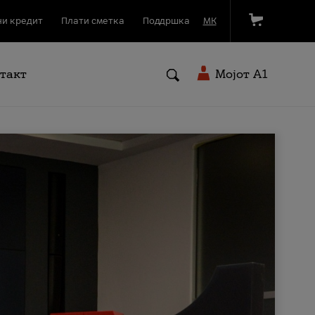
и кредит
Плати сметка
Поддршка
МК
такт
Мојот A1