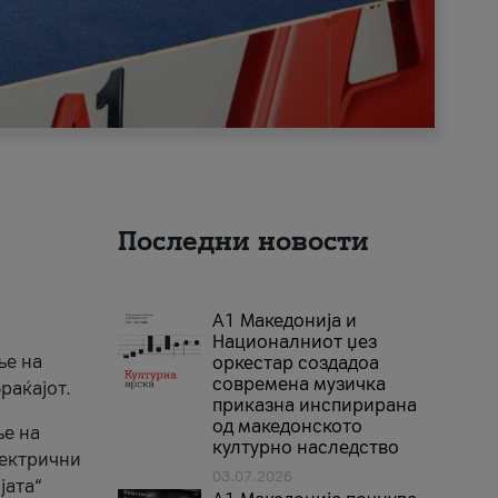
Последни новости
А1 Македонија и
Националниот џез
ње на
оркестар создадоа
современа музичка
раќајот.
приказна инспирирана
од македонското
ње на
културно наследство
лектрични
03.07.2026
јата“