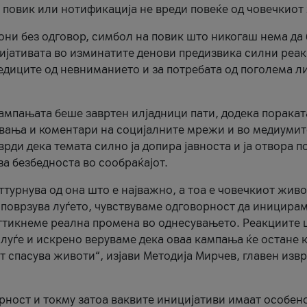
и повик или нотификација не вреди повеќе од човечкиот
ни без одговор, симбол на повик што никогаш нема да
цијативата во изминатите денови предизвика силни реак
ледиците од невниманието и за потребата од поголема л
кампањата беше завртен илјадници пати, додека поракат
вања и коментари на социјалните мрежи и во медиумит
рди дека темата силно ја допира јавноста и ја отвора п
за безбедноста во сообраќајот.
оттурнува од она што е најважно, а тоа е човечкиот живо
и поврзува луѓето, чувствуваме одговорност да иницира
ттикнеме реална промена во однесувањето. Реакциите 
луѓе и искрено веруваме дека оваа кампања ќе остане 
т спасува животи“, изјави Методија Мирчев, главен изв
орност и токму затоа ваквите иницијативи имаат особен