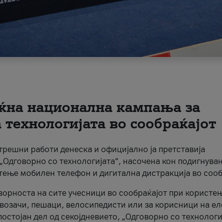
ќна национална кампања за
технологијата во сообраќајот
трешни работи денеска и официјално ја претставија
Одговорно со технологијата“, насочена кон подигнува
стење мобилен телефон и дигитална дистракција во сооб
ворноста на сите учесници во сообраќајот при користе
а возачи, пешаци, велосипедисти или за корисници на е
остојан дел од секојдневието, „Одговорно со технологи