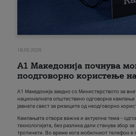
18.05.2026
A1 Македонија почнува мо
поодговорно користење на 
A1 Македонија заедно со Министерството за вна
националната општествено одговорна кампања „
јавната свест за ризиците од неодговорно кори
Кампањата отвора важна и актуелна тема – одго
технологијата, без разлика дали станува збор з
тротинети. Во време кога мобилниот телефон е п