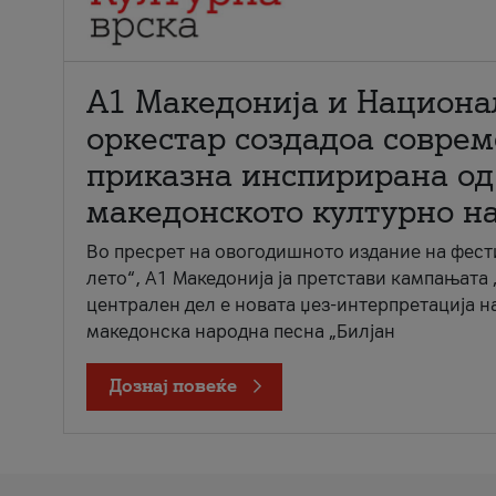
А1 Македонија и Национа
оркестар создадоа совре
приказна инспирирана од
македонското културно н
Во пресрет на овогодишното издание на фест
лето“, А1 Македонија ја претстави кампањата 
централен дел е новата џез-интерпретација н
македонска народна песна „Билјан
Дознај повеќе