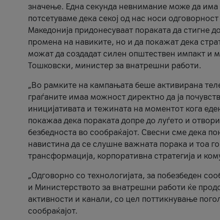
значење. Една секунда невнимание може да има 
потсетуваме дека секој од нас носи одговорност
Македонија придонесуваат пораката да стигне до
промена на навиките, но и да покажат дека стр
можат да создадат силен општествен импакт и м
Тошковски, министер за внатрешни работи.
„Во рамките на кампањата беше активирана телеф
граѓаните имаа можност директно да ја почувств
иницијативата и тежината на моментот кога еде
покажаа дека пораката допре до луѓето и отвори
безбедноста во сообраќајот. Свесни сме дека п
навистина да се слушне важната порака и тоа го
трансформација, корпоративна стратегија и ком
„Одговорно со технологијата, за побезбеден соо
и Министерството за внатрешни работи ќе продо
активности и канали, со цел поттикнување погол
сообраќајот.