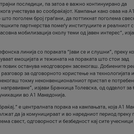
трајни последици, па затоа е важно континуирано да
 кога учествува во сообраќајот. Кампањи како оваа на A
 што поголем број граѓани, да поттикнат поголема свес
атешките партнерства помеѓу институциите и реалниот 
асовна мобилизација околу теми од јавен интерес“, изј
онска линија со пораката “Јави се и слушни”, преку ко
уваат емоцијата и тежината на пораката што стои зад
н повик останува неодговорен засекогаш. Добиените р
 разговор за одговорното користење на технологијата и
онекогаш токму неконвенционалниот пристап е потребен
 направивме”, изјави Бранкица Толевска, од одделот за 
уникации во А1 Македонија.
браќај.“ е централната порака на кампањата, која A1 Ма
лжат да ја комуницираат и во наредниот период преку 
ема свест, одговорност и безбедност кај сите учесници