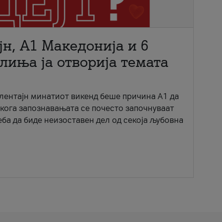
јн, A1 Македонија и 6
лиња ја отворија темата
ентајн минатиот викенд беше причина А1 да
 кога запознавањата се почесто започнуваат
еба да биде неизоставен дел од секоја љубовна