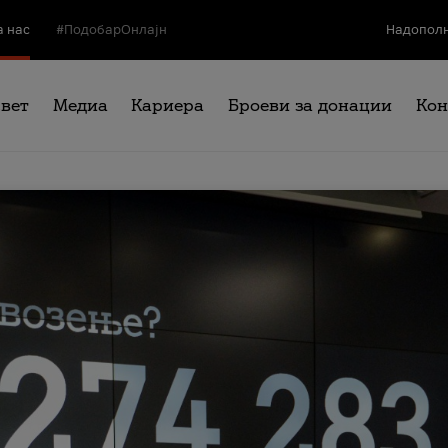
а нас
#ПодобарОнлајн
Надополн
свет
Медиа
Кариера
Броеви за донации
Кон