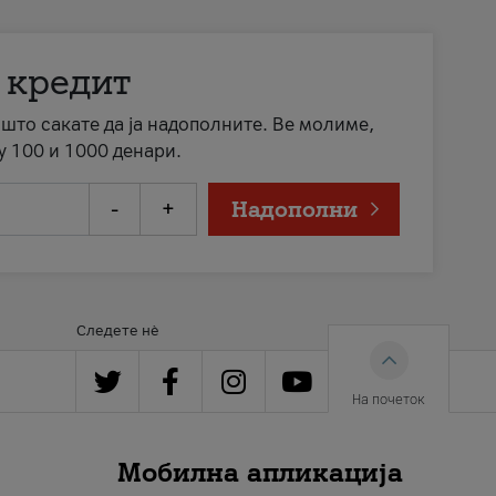
 кредит
а што сакате да ја надополните. Ве молиме,
у 100 и 1000 денари.
-
+
Надополни
Следете нè
На почеток
Мобилна апликација