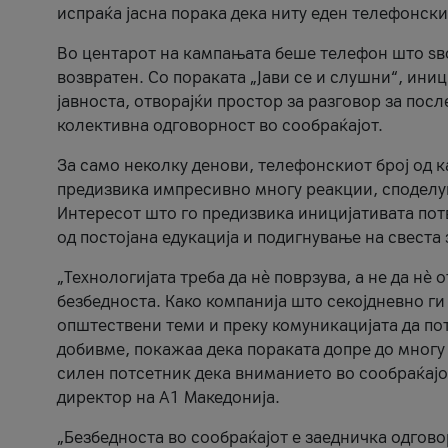
испраќа јасна порака дека ниту еден телефонск
Во центарот на кампањата беше телефон што ѕво
возвратен. Со пораката „Јави се и слушни“, ини
јавноста, отворајќи простор за разговор за пос
колективна одговорност во сообраќајот.
За само неколку денови, телефонскиот број од 
предизвика импресивно многу реакции, споделу
Интересот што го предизвика иницијативата потв
од постојана едукација и подигнување на свеста 
„Технологијата треба да нè поврзува, а не да нè 
безбедноста. Како компанија што секојдневно г
општествени теми и преку комуникацијата да по
добивме, покажаа дека пораката допре до многу 
силен потсетник дека вниманието во сообраќајо
директор на А1 Македонија.
„Безбедноста во сообраќајот е заедничка одгов