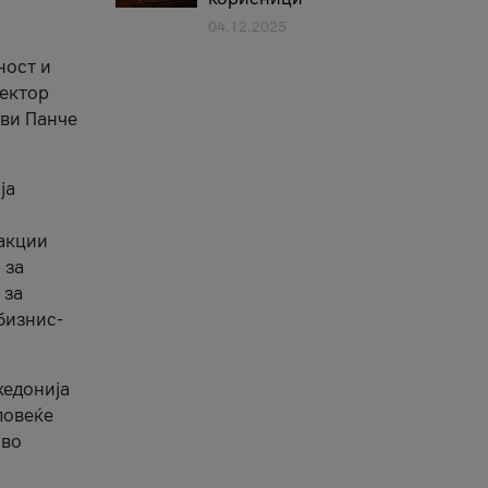
04.12.2025
1
ност и
сектор
ави Панче
ја
еакции
 за
 за
бизнис-
кедонија
повеќе
 во