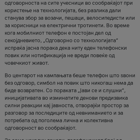
одговорноста на сите учесници во сообраќајот при
користење на технологијата, без разлика дали
станува збор за возачи, пешаци, велосипедисти или
за корисници на електрични тротинети. Во време
кога мобилниот телефон е постојан дел од
секојдневието, „Одговорно со технологијата“
испраќа јасна порака дека ниту еден телефонски
повик или нотификација не вреди повеќе од
човечкиот живот.
Во центарот на кампањата беше телефон што ѕвони
без одговор, симбол на повик што никогаш нема да
биде возвратен. Со пораката „Јави се и слушни“,
иницијативата во изминатите денови предизвика
силни реакции кај јавноста, отворајќи простор за
разговор за последиците од невниманието и за
потребата од поголема лична и колективна
одговорност во сообраќајот.