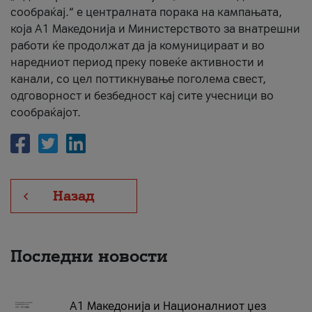
сообраќај.“ е централната порака на кампањата,
која A1 Македонија и Министерството за внатрешни
работи ќе продолжат да ја комуницираат и во
наредниот период преку повеќе активности и
канали, со цел поттикнување поголема свест,
одговорност и безбедност кај сите учесници во
сообраќајот.
Назад
Последни новости
А1 Македонија и Националниот џез