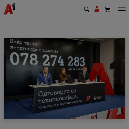
МК
EN
SQ
Приватни
Деловни
Поддршка
Надополни кредит
Плати сметка