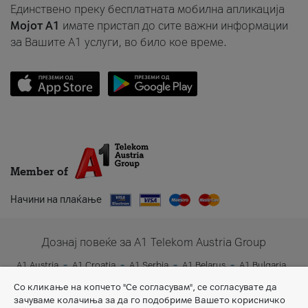
Единствено преку бесплатната мобилна апликација
Мојот A1
имате пристап до сите важни информации
за Вашите A1 услуги, во било кое време.
Member of
Начини на плаќање
Дознај повеќе за A1 Telekom Austria Group
A1 Austria
A1 Croatia
A1 Serbia
A1 Belarus
A1 Bulgaria
A1 Slovenia
A1 Digital
Со кликање на копчето "Се согласувам", се согласувате да
зачуваме колачиња за да го подобриме Вашето корисничко