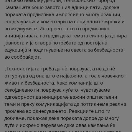
За само неколку денови, телефонскиот број од
кампањата беше завртен илјадници пати, додека
пораката предизвика импресивно многу реакции,
споделувања и коментари на социјалните мрежи и
во медиумите. Интересот што го предизвика
иницијативата потврди дека темата силно ја допира
јавноста и ја отвора потребата од постојана
едукација и подигнување на свеста за безбедноста
во сообраќајот.
„Технологијата треба да нè поврзува, а не да нè
оттурнува од она што е најважно, а тоа е човечкиот
живот и безбедноста. Како компанија што
секојдневно ги поврзува луѓето, чувствуваме
одговорност да иницираме важни општествени
теми и преку комуникацијата да поттикнеме реална
промена во однесувањето. Реакциите што ги
добивме, покажаа дека пораката допре до многу
луѓе и искрено веруваме дека оваа кампања ќе