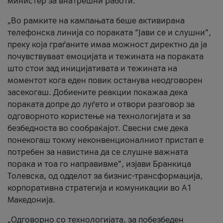
министер за внатрешни работи.
„Во рамките на кампањата беше активирана
телефонска линија со пораката “Јави се и слушни”,
преку која граѓаните имаа можност директно да ја
почувствуваат емоцијата и тежината на пораката
што стои зад иницијативата и тежината на
моментот кога еден повик останува неодговорен
засекогаш. Добиените реакции покажаа дека
пораката допре до луѓето и отвори разговор за
одговорното користење на технологијата и за
безбедноста во сообраќајот. Свесни сме дека
понекогаш токму неконвенционалниот пристап е
потребен за навистина да се слушне важната
порака и тоа го направивме”, изјави Бранкица
Толевска, од одделот за бизнис-трансформација,
корпоративна стратегија и комуникации во А1
Македонија.
„Одговорно со технологијата, за побезбеден