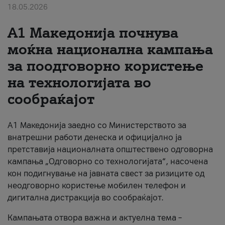
18.05.2026
За нас
A1 Македонија почнува
#ПодобарОнлајн
моќна национална кампања
за поодговорно користење
на технологијата во
сообраќајот
A1 Македонија заедно со Министерството за
внатрешни работи денеска и официјално ја
претставија националната општествено одговорна
кампања „Одговорно со технологијата“, насочена
кон подигнување на јавната свест за ризиците од
неодговорно користење мобилен телефон и
дигитална дистракција во сообраќајот.
Кампањата отвора важна и актуелна тема –