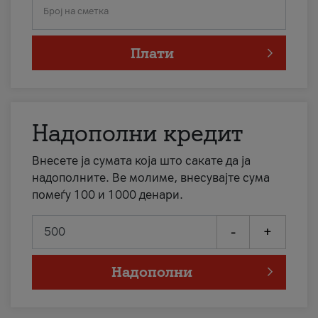
Број на сметка
Плати
Надополни кредит
Внесете ја сумата која што сакате да ја
надополните. Ве молиме, внесувајте сума
помеѓу 100 и 1000 денари.
-
+
Надополни