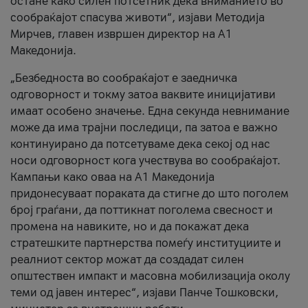
остане како силен потсетник дека вниманието во
сообраќајот спасува животи“, изјави Методија
Мирчев, главен извршен директор на А1
Македонија.
„Безбедноста во сообраќајот е заедничка
одговорност и токму затоа ваквите иницијативи
имаат особено значење. Една секунда невнимание
може да има трајни последици, па затоа е важно
континуирано да потсетуваме дека секој од нас
носи одговорност кога учествува во сообраќајот.
Кампањи како оваа на A1 Македонија
придонесуваат пораката да стигне до што поголем
број граѓани, да поттикнат поголема свесност и
промена на навиките, но и да покажат дека
стратешките партнерства помеѓу институциите и
реалниот сектор можат да создадат силен
општествен импакт и масовна мобилизација околу
теми од јавен интерес“, изјави Панче Тошковски,