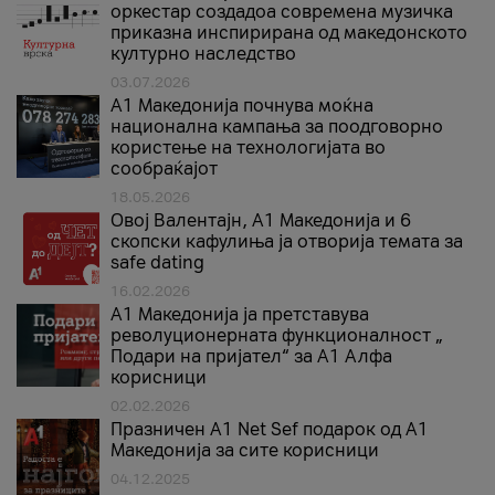
оркестар создадоа современа музичка
приказна инспирирана од македонското
културно наследство
03.07.2026
A1 Македонија почнува моќна
национална кампања за поодговорно
користење на технологијата во
сообраќајот
18.05.2026
Овој Валентајн, A1 Македонија и 6
скопски кафулиња ја отворија темата за
safe dating
16.02.2026
А1 Македонија ја претставува
револуционерната функционалност „
Подари на пријател“ за А1 Алфа
корисници
02.02.2026
Празничен A1 Net Sеf подарок од А1
Македонија за сите корисници
04.12.2025