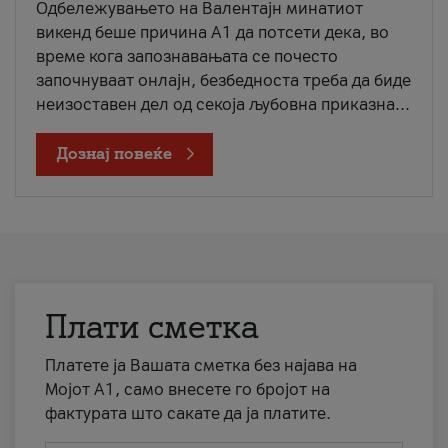
Одбележувањето на Валентајн минатиот
викенд беше причина А1 да потсети дека, во
време кога запознавањата се почесто
започнуваат онлајн, безбедноста треба да биде
неизоставен дел од секоја љубовна приказна...
Дознај повеќе
Плати сметка
Платете ја Вашата сметка без најава на
Мојот А1, само внесете го бројот на
фактурата што сакате да ја платите.