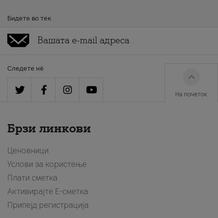
Бидете во тек
Следете нè
На почеток
Брзи линкови
Ценовници
Услови за користење
Плати сметка
Активирајте Е-сметка
Припејд регистрација