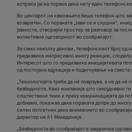
испраќа јасна порака дека ниту еден телефонск
Во центарот на кампањата беше телефон што ѕво
возвратен. Со пораката „Јави се и слушни“, ини
јавноста, отворајќи простор за разговор за пос
колективна одговорност во сообраќајот.
За само неколку денови, телефонскиот број од 
предизвика импресивно многу реакции, споделу
Интересот што го предизвика иницијативата потв
од постојана едукација и подигнување на свеста 
„Технологијата треба да нè поврзува, а не да нè 
безбедноста. Како компанија што секојдневно г
општествени теми и преку комуникацијата да по
добивме, покажаа дека пораката допре до многу 
силен потсетник дека вниманието во сообраќајо
директор на А1 Македонија.
„Безбедноста во сообраќајот е заедничка одгов