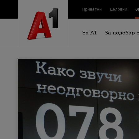
Приватни
Деловни
З
За А1
За подобар 