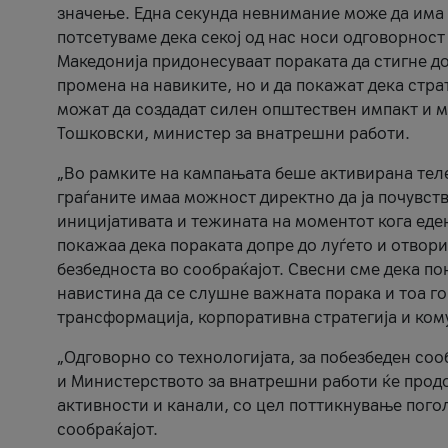
значење. Една секунда невнимание може да има 
потсетуваме дека секој од нас носи одговорност
Македонија придонесуваат пораката да стигне до
промена на навиките, но и да покажат дека стр
можат да создадат силен општествен импакт и м
Тошковски, министер за внатрешни работи.
„Во рамките на кампањата беше активирана телеф
граѓаните имаа можност директно да ја почувств
иницијативата и тежината на моментот кога еде
покажаа дека пораката допре до луѓето и отвори
безбедноста во сообраќајот. Свесни сме дека п
навистина да се слушне важната порака и тоа го
трансформација, корпоративна стратегија и ком
„Одговорно со технологијата, за побезбеден соо
и Министерството за внатрешни работи ќе продо
активности и канали, со цел поттикнување погол
сообраќајот.