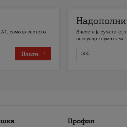
Надополни
 А1, само внесете го
Внесете ја сумата кој
.
внесувајте сума помеѓ
Плати
ршка
Профил