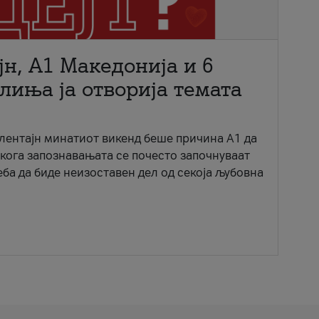
јн, A1 Македонија и 6
лиња ја отворија темата
ентајн минатиот викенд беше причина А1 да
 кога запознавањата се почесто започнуваат
еба да биде неизоставен дел од секоја љубовна