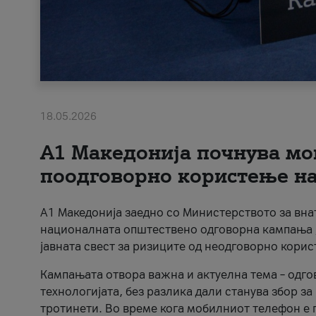
18.05.2026
A1 Македонија почнува мо
поодговорно користење на 
A1 Македонија заедно со Министерството за вна
националната општествено одговорна кампања „
јавната свест за ризиците од неодговорно кори
Кампањата отвора важна и актуелна тема – одго
технологијата, без разлика дали станува збор з
тротинети. Во време кога мобилниот телефон е п