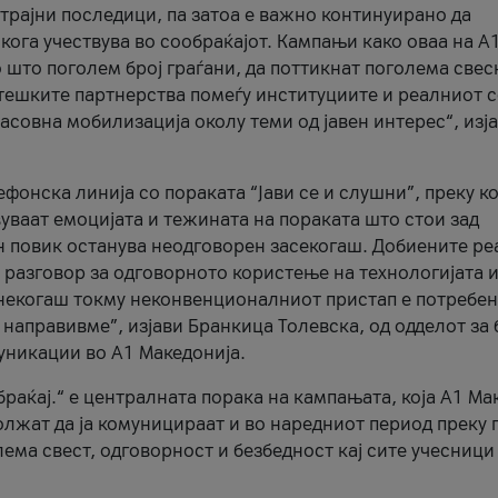
трајни последици, па затоа е важно континуирано да
 кога учествува во сообраќајот. Кампањи како оваа на A
 што поголем број граѓани, да поттикнат поголема свес
атешките партнерства помеѓу институциите и реалниот 
асовна мобилизација околу теми од јавен интерес“, изј
онска линија со пораката “Јави се и слушни”, преку ко
уваат емоцијата и тежината на пораката што стои зад
н повик останува неодговорен засекогаш. Добиените р
 разговор за одговорното користење на технологијата и
онекогаш токму неконвенционалниот пристап е потребен
 направивме”, изјави Бранкица Толевска, од одделот за 
уникации во А1 Македонија.
браќај.“ е централната порака на кампањата, која A1 Ма
лжат да ја комуницираат и во наредниот период преку 
ема свест, одговорност и безбедност кај сите учесници