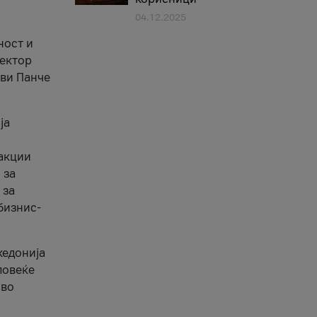
04.12.2025
1
ност и
сектор
ави Панче
ја
еакции
 за
 за
бизнис-
кедонија
повеќе
 во