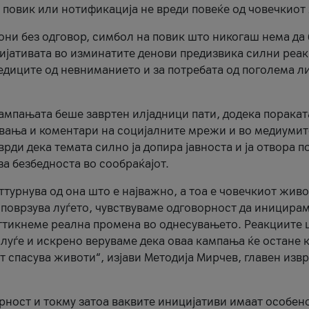
и повик или нотификација не вреди повеќе од човечкиот
ни без одговор, симбол на повик што никогаш нема да
цијативата во изминатите денови предизвика силни реак
ледиците од невниманието и за потребата од поголема л
кампањата беше завртен илјадници пати, додека поракат
вања и коментари на социјалните мрежи и во медиумит
рди дека темата силно ја допира јавноста и ја отвора п
за безбедноста во сообраќајот.
оттурнува од она што е најважно, а тоа е човечкиот живо
и поврзува луѓето, чувствуваме одговорност да иницира
ттикнеме реална промена во однесувањето. Реакциите 
луѓе и искрено веруваме дека оваа кампања ќе остане 
т спасува животи“, изјави Методија Мирчев, главен изв
орност и токму затоа ваквите иницијативи имаат особен