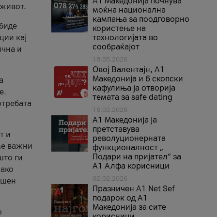
A1 Македонија почнува
 живот.
моќна национална
кампања за поодговорно
 биде
користење на
ции кај
технологијата во
сообраќајот
ична и
18.05.2026
Овој Валентајн, A1
Македонија и 6 скопски
а
кафулиња ја отворија
е.
темата за safe dating
отребата
16.02.2026
А1 Македонија ја
претставува
т и
револуционерната
ме важни
функционалност „
Подари на пријател“ за
што ги
А1 Алфа корисници
како
02.02.2026
ршен
Празничен A1 Net Sеf
подарок од А1
Македонија за сите
о
корисници