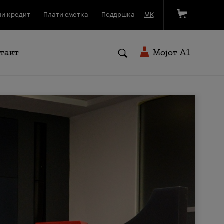
и кредит
Плати сметка
Поддршка
МК
такт
Мојот A1