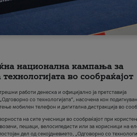
ќна национална кампања за
технологијата во сообраќајот
трешни работи денеска и официјално ја претставија
Одговорно со технологијата“, насочена кон подигнува
стење мобилен телефон и дигитална дистракција во сооб
ворноста на сите учесници во сообраќајот при користе
а возачи, пешаци, велосипедисти или за корисници на е
остојан дел од секојдневието, „Одговорно со технологи