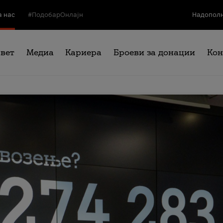
а нас
#ПодобарОнлајн
Надополн
свет
Медиа
Кариера
Броеви за донации
Кон