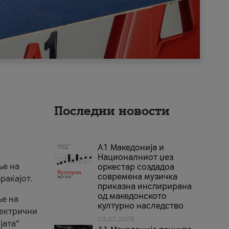
Последни новости
А1 Македонија и
Националниот џез
ње на
оркестар создадоа
современа музичка
раќајот.
приказна инспирирана
од македонското
ње на
културно наследство
лектрични
03.07.2026
јата“