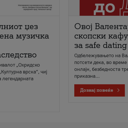
лниот џез
Овој Валента
мена музичка
скопски кафу
за safe dating
аследство
Одбележувањето на Вал
потсети дека, во време
ивалот „Охридско
онлајн, безбедноста тр
„Културна врска“, чиј
приказна...
а легендарната
Дознај повеќе