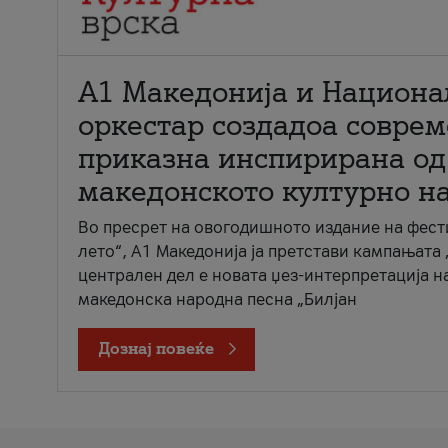
А1 Македонија и Национа
оркестар создадоа совре
приказна инспирирана од
македонското културно н
Во пресрет на овогодишното издание на фест
лето“, А1 Македонија ја претстави кампањата 
централен дел е новата џез-интерпретација н
македонска народна песна „Билјан
Дознај повеќе