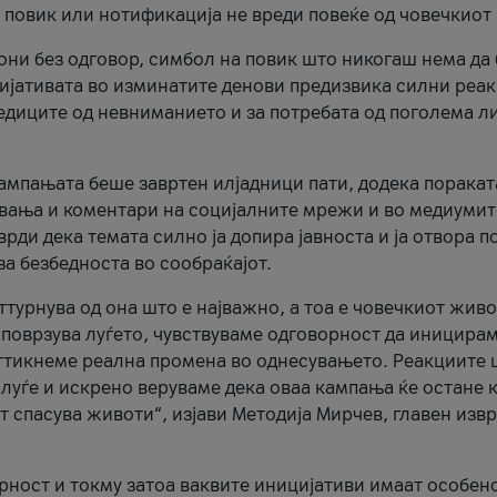
и повик или нотификација не вреди повеќе од човечкиот
ни без одговор, симбол на повик што никогаш нема да
цијативата во изминатите денови предизвика силни реак
ледиците од невниманието и за потребата од поголема л
кампањата беше завртен илјадници пати, додека поракат
вања и коментари на социјалните мрежи и во медиумит
рди дека темата силно ја допира јавноста и ја отвора п
за безбедноста во сообраќајот.
оттурнува од она што е најважно, а тоа е човечкиот живо
и поврзува луѓето, чувствуваме одговорност да иницира
ттикнеме реална промена во однесувањето. Реакциите 
луѓе и искрено веруваме дека оваа кампања ќе остане 
т спасува животи“, изјави Методија Мирчев, главен изв
орност и токму затоа ваквите иницијативи имаат особен