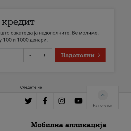
 кредит
а што сакате да ја надополните. Ве молиме,
у 100 и 1000 денари.
-
+
Надополни
Следете нè
На почеток
Мобилна апликација