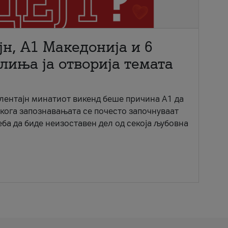
јн, A1 Македонија и 6
лиња ја отворија темата
ентајн минатиот викенд беше причина А1 да
 кога запознавањата се почесто започнуваат
еба да биде неизоставен дел од секоја љубовна