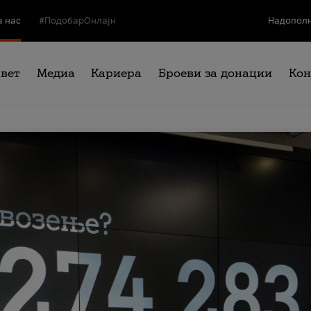
а нас
#ПодобарОнлајн
Надополн
свет
Медиа
Кариера
Броеви за донации
Кон