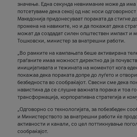
значење. Една секунда невнимание може да има 
потсетуваме дека секој од нас носи одговорност
Македонија придонесуваат пораката да стигне до
промена на навиките, но и да покажат дека стр
можат да создадат силен општествен импакт и м
Тошковски, министер за внатрешни работи.
„Во рамките на кампањата беше активирана телеф
граѓаните имаа можност директно да ја почувств
иницијативата и тежината на моментот кога еде
покажаа дека пораката допре до луѓето и отвори
безбедноста во сообраќајот. Свесни сме дека п
навистина да се слушне важната порака и тоа го
трансформација, корпоративна стратегија и ком
„Одговорно со технологијата, за побезбеден соо
и Министерството за внатрешни работи ќе продо
активности и канали, со цел поттикнување погол
сообраќајот.