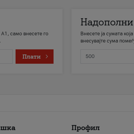
Надополни
 А1, само внесете го
Внесете ја сумата кој
.
внесувајте сума помеѓ
Плати
ршка
Профил