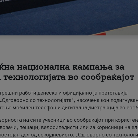
ќна национална кампања за
технологијата во сообраќајот
трешни работи денеска и официјално ја претставија
Одговорно со технологијата“, насочена кон подигнува
стење мобилен телефон и дигитална дистракција во сооб
ворноста на сите учесници во сообраќајот при користе
а возачи, пешаци, велосипедисти или за корисници на е
остојан дел од секојдневието, „Одговорно со технологи