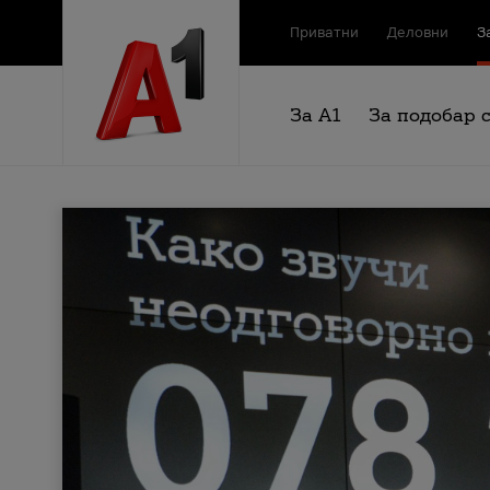
Приватни
Деловни
З
За А1
За подобар 