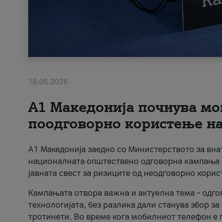
18.05.2026
A1 Македонија почнува мо
поодговорно користење на 
A1 Македонија заедно со Министерството за вна
националната општествено одговорна кампања „
јавната свест за ризиците од неодговорно кори
Кампањата отвора важна и актуелна тема – одго
технологијата, без разлика дали станува збор з
тротинети. Во време кога мобилниот телефон е п