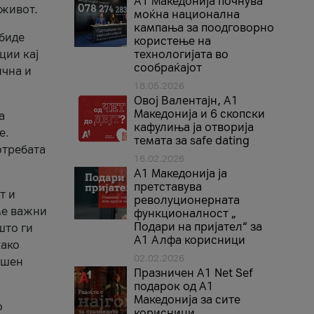
A1 Македонија почнува
 живот.
моќна национална
кампања за поодговорно
 биде
користење на
ции кај
технологијата во
сообраќајот
ична и
18.05.2026
Овој Валентајн, A1
Македонија и 6 скопски
а
кафулиња ја отворија
е.
темата за safe dating
отребата
16.02.2026
А1 Македонија ја
претставува
т и
револуционерната
ме важни
функционалност „
Подари на пријател“ за
што ги
А1 Алфа корисници
како
02.02.2026
ршен
Празничен A1 Net Sеf
подарок од А1
Македонија за сите
о
корисници