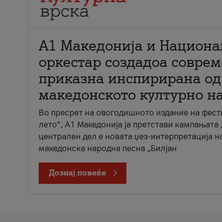
А1 Македонија и Национа
оркестар создадоа совре
приказна инспирирана од
македонското културно н
Во пресрет на овогодишното издание на фест
лето“, А1 Македонија ја претстави кампањата 
централен дел е новата џез-интерпретација н
македонска народна песна „Билјан
Дознај повеќе