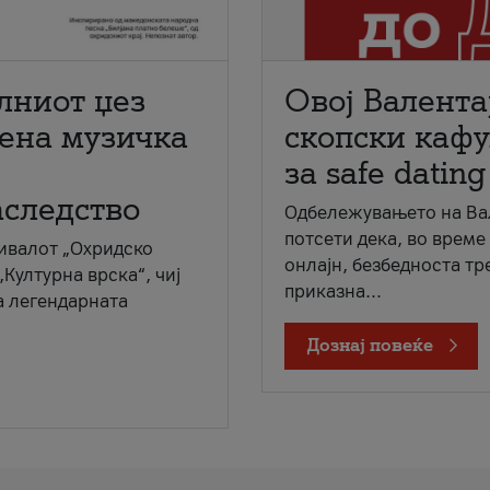
лниот џез
Овој Валента
мена музичка
скопски кафу
за safe dating
аследство
Одбележувањето на Вал
потсети дека, во време
ивалот „Охридско
онлајн, безбедноста тр
„Културна врска“, чиј
приказна...
а легендарната
Дознај повеќе