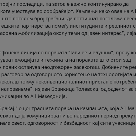
трајни последици, па затоа е важно континуирано да
 кога учествува во сообраќајот. Кампањи како оваа на A
 што поголем број граѓани, да поттикнат поголема свес
атешките партнерства помеѓу институциите и реалниот 
асовна мобилизација околу теми од јавен интерес“, изј
онска линија со пораката “Јави се и слушни”, преку ко
уваат емоцијата и тежината на пораката што стои зад
н повик останува неодговорен засекогаш. Добиените р
 разговор за одговорното користење на технологијата и
онекогаш токму неконвенционалниот пристап е потребен
 направивме”, изјави Бранкица Толевска, од одделот за 
уникации во А1 Македонија.
браќај.“ е централната порака на кампањата, која A1 Ма
лжат да ја комуницираат и во наредниот период преку 
ема свест, одговорност и безбедност кај сите учесници