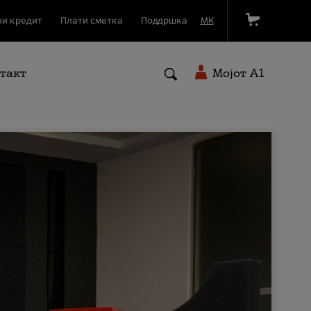
и кредит
Плати сметка
Поддршка
МК
такт
Мојот A1