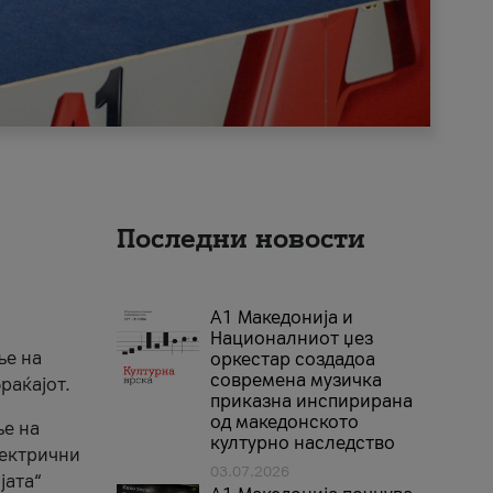
Последни новости
А1 Македонија и
Националниот џез
ње на
оркестар создадоа
современа музичка
раќајот.
приказна инспирирана
од македонското
ње на
културно наследство
лектрични
03.07.2026
јата“