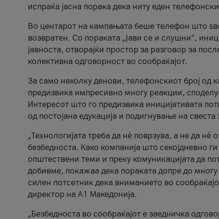
испраќа јасна порака дека ниту еден телефонск
Во центарот на кампањата беше телефон што ѕво
возвратен. Со пораката „Јави се и слушни“, ини
јавноста, отворајќи простор за разговор за пос
колективна одговорност во сообраќајот.
За само неколку денови, телефонскиот број од 
предизвика импресивно многу реакции, споделу
Интересот што го предизвика иницијативата потв
од постојана едукација и подигнување на свеста 
„Технологијата треба да нè поврзува, а не да нè 
безбедноста. Како компанија што секојдневно г
општествени теми и преку комуникацијата да по
добивме, покажаа дека пораката допре до многу 
силен потсетник дека вниманието во сообраќајо
директор на А1 Македонија.
„Безбедноста во сообраќајот е заедничка одгов