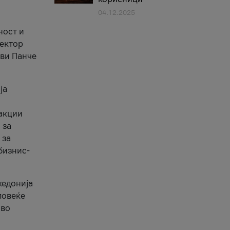
04.12.2025
1
ност и
сектор
ави Панче
ја
еакции
 за
 за
бизнис-
кедонија
повеќе
 во