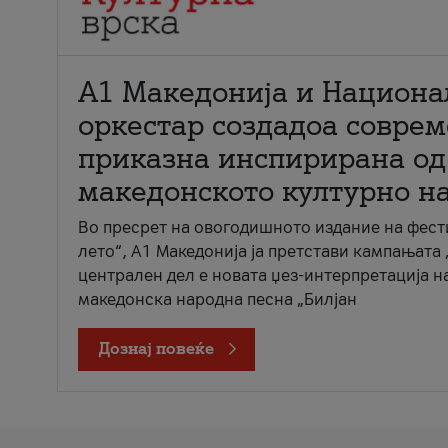
А1 Македонија и Национа
оркестар создадоа совре
приказна инспирирана од
македонското културно н
Во пресрет на овогодишното издание на фест
лето“, А1 Македонија ја претстави кампањата 
централен дел е новата џез-интерпретација н
македонска народна песна „Билјан
Дознај повеќе