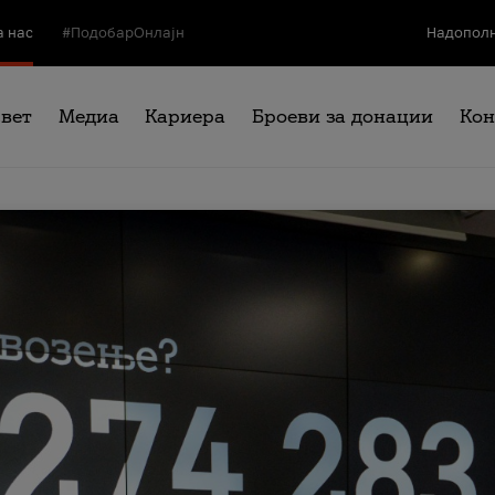
а нас
#ПодобарОнлајн
Надополн
свет
Медиа
Кариера
Броеви за донации
Кон