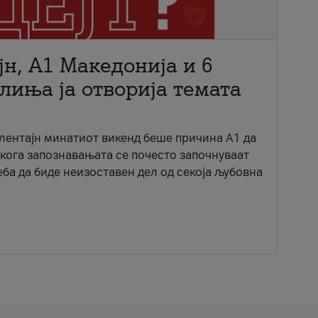
јн, A1 Македонија и 6
лиња ја отворија темата
ентајн минатиот викенд беше причина А1 да
 кога запознавањата се почесто започнуваат
еба да биде неизоставен дел од секоја љубовна