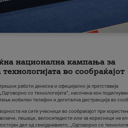
ќна национална кампања за
технологијата во сообраќајот
трешни работи денеска и официјално ја претставија
Одговорно со технологијата“, насочена кон подигнува
стење мобилен телефон и дигитална дистракција во сооб
ворноста на сите учесници во сообраќајот при користе
а возачи, пешаци, велосипедисти или за корисници на е
остојан дел од секојдневието, „Одговорно со технологи