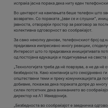
испраќа јасна порака дека ниту еден телефонск
Во центарот на кампањата беше телефон што ѕво
возвратен. Со пораката „Јави се и слушни“, ини
јавноста, отворајќи простор за разговор за пос
колективна одговорност во сообраќајот.
За само неколку денови, телефонскиот број од 
предизвика импресивно многу реакции, споделу
Интересот што го предизвика иницијативата потв
од постојана едукација и подигнување на свеста 
„Технологијата треба да нè поврзува, а не да нè 
безбедноста. Како компанија што секојдневно г
општествени теми и преку комуникацијата да по
добивме, покажаа дека пораката допре до многу 
силен потсетник дека вниманието во сообраќајо
директор на А1 Македонија.
„Безбедноста во сообраќајот е заедничка одгов