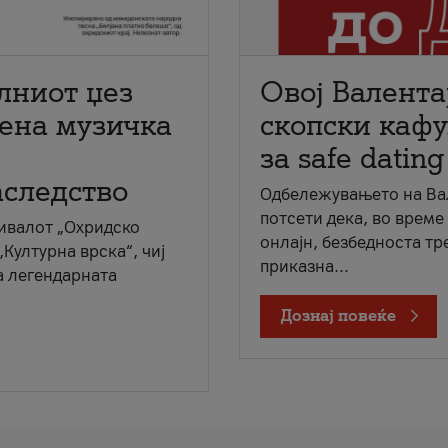
лниот џез
Овој Валента
мена музичка
скопски кафу
за safe dating
аследство
Одбележувањето на Вал
потсети дека, во време
ивалот „Охридско
онлајн, безбедноста тр
„Културна врска“, чиј
приказна...
а легендарната
Дознај повеќе