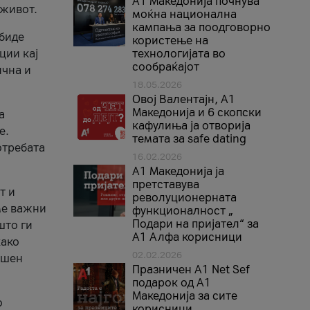
A1 Македонија почнува
 живот.
моќна национална
кампања за поодговорно
 биде
користење на
ции кај
технологијата во
сообраќајот
ична и
18.05.2026
Овој Валентајн, A1
Македонија и 6 скопски
а
кафулиња ја отворија
е.
темата за safe dating
отребата
16.02.2026
А1 Македонија ја
претставува
т и
револуционерната
ме важни
функционалност „
Подари на пријател“ за
што ги
А1 Алфа корисници
како
02.02.2026
ршен
Празничен A1 Net Sеf
подарок од А1
Македонија за сите
о
корисници