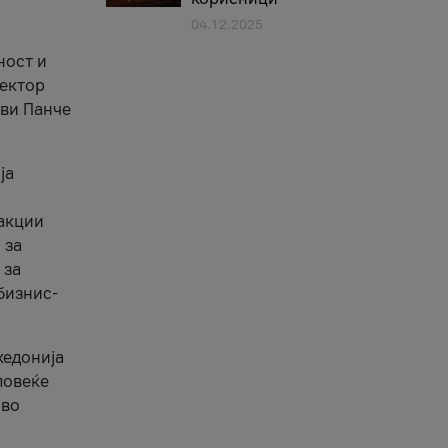
04.12.2025
1
ност и
сектор
ави Панче
ја
еакции
 за
 за
бизнис-
кедонија
повеќе
 во