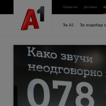
Приватни
Деловни
З
За А1
За подобар 