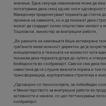
значење. Една секунда невнимание може да има 
потсетуваме дека секој од нас носи одговорност
Македонија придонесуваат пораката да стигне до
промена на навиките, но и да покажат дека стр
можат да создадат силен општествен импакт и м
Тошковски, министер за внатрешни работи.
„Во рамките на кампањата беше активирана телеф
граѓаните имаа можност директно да ја почувств
иницијативата и тежината на моментот кога еде
покажаа дека пораката допре до луѓето и отвори
безбедноста во сообраќајот. Свесни сме дека п
навистина да се слушне важната порака и тоа го
трансформација, корпоративна стратегија и ком
„Одговорно со технологијата, за побезбеден соо
и Министерството за внатрешни работи ќе продо
активности и канали, со цел поттикнување погол
сообраќајот.