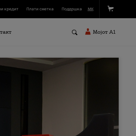
и кредит
Плати сметка
Поддршка
МК
такт
Мојот A1