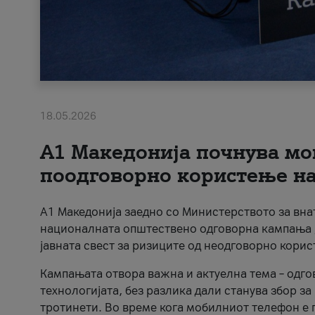
18.05.2026
A1 Македонија почнува мо
поодговорно користење на 
A1 Македонија заедно со Министерството за вна
националната општествено одговорна кампања „
јавната свест за ризиците од неодговорно кори
Кампањата отвора важна и актуелна тема – одго
технологијата, без разлика дали станува збор з
тротинети. Во време кога мобилниот телефон е п