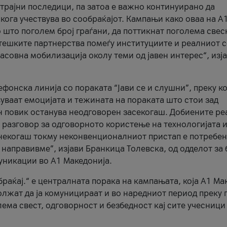
трајни последици, па затоа е важно континуирано да
 кога учествува во сообраќајот. Кампањи како оваа на A
 што поголем број граѓани, да поттикнат поголема свес
атешките партнерства помеѓу институциите и реалниот 
асовна мобилизација околу теми од јавен интерес“, изј
онска линија со пораката “Јави се и слушни”, преку ко
уваат емоцијата и тежината на пораката што стои зад
н повик останува неодговорен засекогаш. Добиените р
 разговор за одговорното користење на технологијата и
онекогаш токму неконвенционалниот пристап е потребен
 направивме”, изјави Бранкица Толевска, од одделот за 
уникации во А1 Македонија.
браќај.“ е централната порака на кампањата, која A1 Ма
лжат да ја комуницираат и во наредниот период преку 
ема свест, одговорност и безбедност кај сите учесници