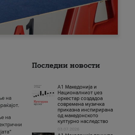
Последни новости
А1 Македонија и
Националниот џез
ње на
оркестар создадоа
современа музичка
раќајот.
приказна инспирирана
од македонското
ње на
културно наследство
лектрични
03.07.2026
јата“