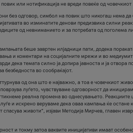
и повик или нотификација не вреди повеќе од човечкиот
ни без одговор, симбол на повик што никогаш нема да
цијативата во изминатите денови предизвика силни реак
ледиците од невниманието и за потребата од поголема л
кампањата беше завртен илјадници пати, додека поракат
вања и коментари на социјалните мрежи и во медиумит
рди дека темата силно ја допира јавноста и ја отвора п
за безбедноста во сообраќајот.
оттурнува од она што е најважно, а тоа е човечкиот живо
и поврзува луѓето, чувствуваме одговорност да иницира
ттикнеме реална промена во однесувањето. Реакциите 
луѓе и искрено веруваме дека оваа кампања ќе остане 
т спасува животи“, изјави Методија Мирчев, главен изв
орност и токму затоа ваквите иницијативи имаат особен