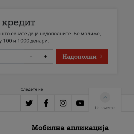
 кредит
а што сакате да ја надополните. Ве молиме,
у 100 и 1000 денари.
-
+
Надополни
Следете нè
На почеток
Мобилна апликација