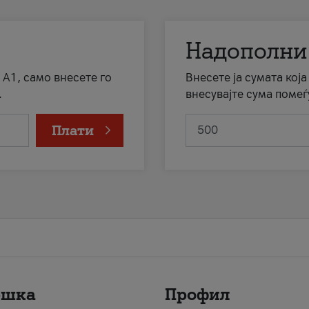
Надополни
 А1, само внесете го
Внесете ја сумата кој
.
внесувајте сума помеѓ
Плати
ршка
Профил