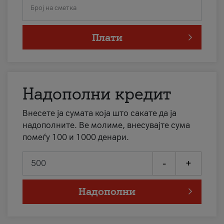
Број на сметка
Плати
Надополни кредит
Внесете ја сумата која што сакате да ја
надополните. Ве молиме, внесувајте сума
помеѓу 100 и 1000 денари.
-
+
Надополни