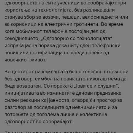
одговорноста на сите учесници во сообраќајот при
користење на технологијата, без разлика дали
станува збор за возачи, пешаци, велосипедисти или
за корисници на електрични тротинети. Во време
кога мобилниот телефон е постојан дел од
секојдневието, „Одговорно со технологијата“
испраќа јасна порака дека ниту еден телефонски
повик или нотификација не вреди повеќе од
човечкиот живот.
Во центарот на кампањата беше телефон што ѕвони
без одговор, симбол на повик што никогаш нема да
биде возвратен. Со пораката „Јави се и слушни“,
иницијативата во изминатите денови предизвика
силни реакции кај јавноста, отворајќи простор за
разговор за последиците од невниманието и за
потребата од поголема лична и колективна
одговорност во сообраќајот.