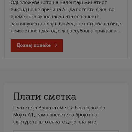
Одбележувањето на Валентајн минатиот
викенд беше причина А1 да потсети дека, во
време кога запознавањата се почесто
започнуваат онлајн, безбедноста треба да биде
неизоставен дел од секоја љубовна приказна...
Дознај повеќе
Плати сметка
Платете ја Вашата сметка без најава на
Мојот А1, само внесете го бројот на
фактурата што сакате да ја платите.