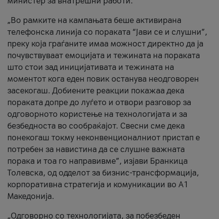
министер за внатрешни работи.
„Во рамките на кампањата беше активирана
телефонска линија со пораката “Јави се и слушни”,
преку која граѓаните имаа можност директно да ја
почувствуваат емоцијата и тежината на пораката
што стои зад иницијативата и тежината на
моментот кога еден повик останува неодговорен
засекогаш. Добиените реакции покажаа дека
пораката допре до луѓето и отвори разговор за
одговорното користење на технологијата и за
безбедноста во сообраќајот. Свесни сме дека
понекогаш токму неконвенционалниот пристап е
потребен за навистина да се слушне важната
порака и тоа го направивме”, изјави Бранкица
Толевска, од одделот за бизнис-трансформација,
корпоративна стратегија и комуникации во А1
Македонија.
„Одговорно со технологијата, за побезбеден