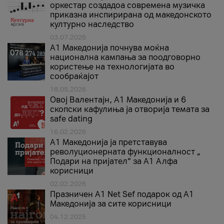
оркестар создадоа современа музичка
приказна инспирирана од македонското
културно наследство
03.07.2026
A1 Македонија почнува моќна
национална кампања за поодговорно
користење на технологијата во
сообраќајот
18.05.2026
Овој Валентајн, A1 Македонија и 6
скопски кафулиња ја отворија темата за
safe dating
16.02.2026
А1 Македонија ја претставува
револуционерната функционалност „
Подари на пријател“ за А1 Алфа
корисници
02.02.2026
Празничен A1 Net Sеf подарок од А1
Македонија за сите корисници
04.12.2025