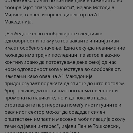
остане како силен потсетник дека вниманието во
сообраќајот спасува животи“, изјави Методија
Мирчев, главен извршен директор на А1
Македонија.
„Безбедноста во сообраќајот е заедничка
одговорност и токму затоа ваквите иницијативи
имаат особено значење. Една секунда невнимание
може да има трајни последици, па затоа е важно
континуирано да потсетуваме дека секој од нас
носи одговорност кога учествува во сообраќајот.
Кампањи како оваа на A1 Македонија
придонесуваат пораката да стигне до што поголем
број граѓани, да поттикнат поголема свесност и
промена на навиките, но и да покажат дека
стратешките партнерства помеѓу институциите и
реалниот сектор можат да создадат силен
општествен импакт и масовна мобилизација околу
теми од јавен интерес“, изјави Панче Тошковски,