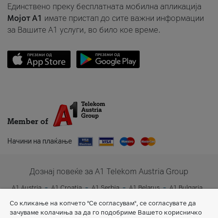
Единствено преку бесплатната мобилна апликација
Мојот A1
имате пристап до сите важни информации
за Вашите A1 услуги, во било кое време.
Member of
Начини на плаќање
Дознај повеќе за A1 Telekom Austria Group
A1 Austria
A1 Croatia
A1 Serbia
A1 Belarus
A1 Bulgaria
A1 Slovenia
A1 Digital
Со кликање на копчето "Се согласувам", се согласувате да
зачуваме колачиња за да го подобриме Вашето корисничко