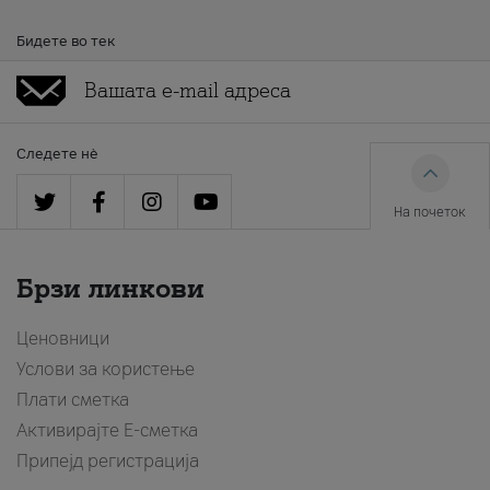
Бидете во тек
Следете нè
На почеток
Брзи линкови
Ценовници
Услови за користење
Плати сметка
Активирајте Е-сметка
Припејд регистрација