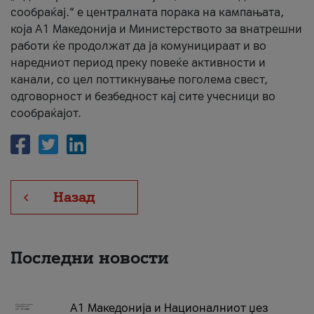
сообраќај.“ е централната порака на кампањата,
која A1 Македонија и Министерството за внатрешни
работи ќе продолжат да ја комуницираат и во
наредниот период преку повеќе активности и
канали, со цел поттикнување поголема свест,
одговорност и безбедност кај сите учесници во
сообраќајот.
Назад
Последни новости
А1 Македонија и Националниот џез