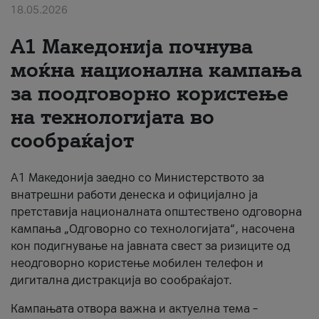
18.05.2026
За нас
A1 Македонија почнува
#ПодобарОнлајн
моќна национална кампања
за поодговорно користење
на технологијата во
сообраќајот
A1 Македонија заедно со Министерството за
внатрешни работи денеска и официјално ја
претставија националната општествено одговорна
кампања „Одговорно со технологијата“, насочена
кон подигнување на јавната свест за ризиците од
неодговорно користење мобилен телефон и
дигитална дистракција во сообраќајот.
Кампањата отвора важна и актуелна тема –