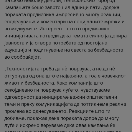
За само неколку денови, телефонскиот број од
кампањата беше завртен илјадници пати, додека
пораката предизвика импресивно многу реакции,
споделувања и коментари на социјалните мрежи и
во медиумите. Интересот што го предизвика
иницијативата потврди дека темата силно ја допира
јавноста и ја отвора потребата од постојана
едукација и подигнување на свеста за безбедноста
во сообраќајот.
„Технологијата треба да нè поврзува, а не да нè
оттурнува од она што е најважно, а тоа е човечкиот
живот и безбедноста. Како компанија што
секојдневно ги поврзува луѓето, чувствуваме
одговорност да иницираме важни општествени
теми и преку комуникацијата да поттикнеме реална
промена во однесувањето. Реакциите што ги
добивме, покажаа дека пораката допре до многу
луѓе и искрено веруваме дека оваа кампања ќе