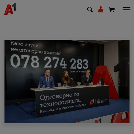
МК
EN
SQ
Приватни
Деловни
Поддршка
Надополни кредит
Плати сметка