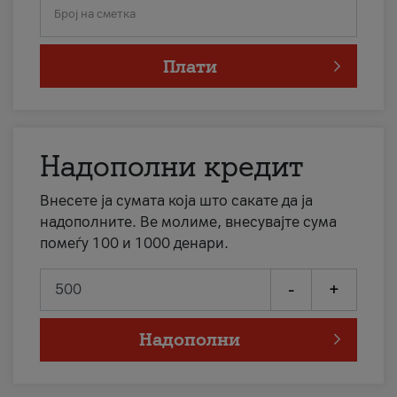
Број на сметка
Плати
Надополни кредит
Внесете ја сумата која што сакате да ја
надополните. Ве молиме, внесувајте сума
помеѓу 100 и 1000 денари.
-
+
Надополни