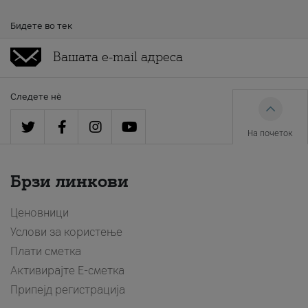
Бидете во тек
Следете нè
На почеток
Брзи линкови
Ценовници
Услови за користење
Плати сметка
Активирајте Е-сметка
Припејд регистрација