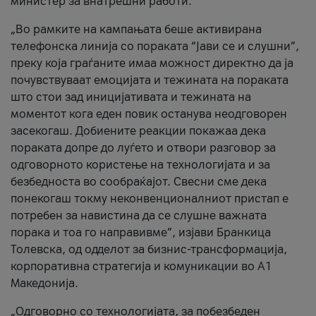
министер за внатрешни работи.
„Во рамките на кампањата беше активирана
телефонска линија со пораката “Јави се и слушни”,
преку која граѓаните имаа можност директно да ја
почувствуваат емоцијата и тежината на пораката
што стои зад иницијативата и тежината на
моментот кога еден повик останува неодговорен
засекогаш. Добиените реакции покажаа дека
пораката допре до луѓето и отвори разговор за
одговорното користење на технологијата и за
безбедноста во сообраќајот. Свесни сме дека
понекогаш токму неконвенционалниот пристап е
потребен за навистина да се слушне важната
порака и тоа го направивме”, изјави Бранкица
Толевска, од одделот за бизнис-трансформација,
корпоративна стратегија и комуникации во А1
Македонија.
„Одговорно со технологијата, за побезбеден