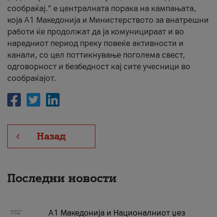
сообраќај.“ е централната порака на кампањата,
која A1 Македонија и Министерството за внатрешни
работи ќе продолжат да ја комуницираат и во
наредниот период преку повеќе активности и
канали, со цел поттикнување поголема свест,
одговорност и безбедност кај сите учесници во
сообраќајот.
Назад
Последни новости
А1 Македонија и Националниот џез