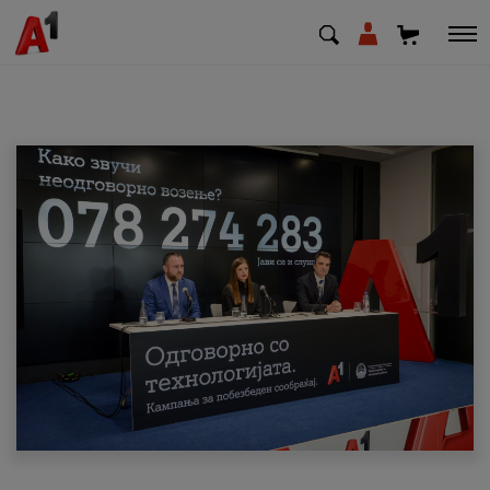
МК
EN
SQ
Приватни
Деловни
Поддршка
Надополни кредит
Плати сметка