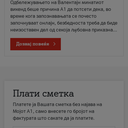
Одбележувањето на Валентајн минатиот
викенд беше причина А1 да потсети дека, во
време кога запознавањата се почесто
започнуваат онлајн, безбедноста треба да биде
неизоставен дел од секоја љубовна приказна...
Дознај повеќе
Плати сметка
Платете ја Вашата сметка без најава на
Мојот А1, само внесете го бројот на
фактурата што сакате да ја платите.