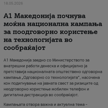
18.05.2026
За нас
A1 Македонија почнува
#ПодобарОнлајн
моќна национална кампања
за поодговорно користење
на технологијата во
сообраќајот
A1 Македонија заедно со Министерството за
внатрешни работи денеска и официјално ја
претставија националната општествено одговорна
кампања „Одговорно со технологијата“, насочена
кон подигнување на јавната свест за ризиците од
неодговорно користење мобилен телефон и
дигитална дистракција во сообраќајот.
Кампањата отвора важна и актуелна тема –