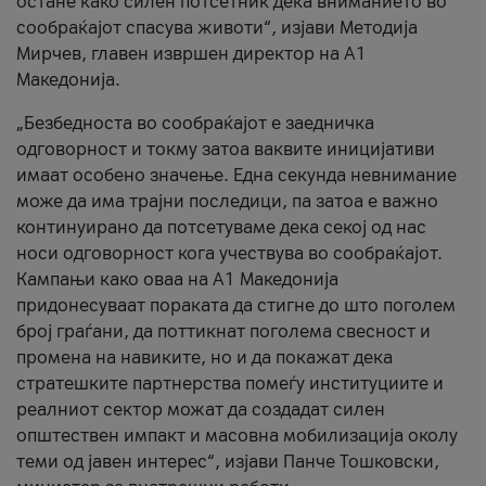
остане како силен потсетник дека вниманието во
сообраќајот спасува животи“, изјави Методија
Мирчев, главен извршен директор на А1
Македонија.
„Безбедноста во сообраќајот е заедничка
одговорност и токму затоа ваквите иницијативи
имаат особено значење. Една секунда невнимание
може да има трајни последици, па затоа е важно
континуирано да потсетуваме дека секој од нас
носи одговорност кога учествува во сообраќајот.
Кампањи како оваа на A1 Македонија
придонесуваат пораката да стигне до што поголем
број граѓани, да поттикнат поголема свесност и
промена на навиките, но и да покажат дека
стратешките партнерства помеѓу институциите и
реалниот сектор можат да создадат силен
општествен импакт и масовна мобилизација околу
теми од јавен интерес“, изјави Панче Тошковски,