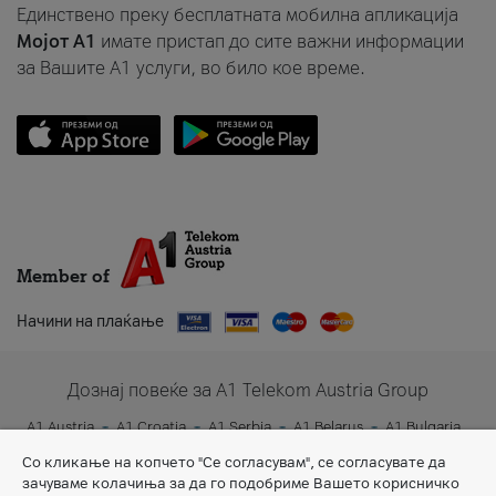
Единствено преку бесплатната мобилна апликација
Мојот A1
имате пристап до сите важни информации
за Вашите A1 услуги, во било кое време.
Member of
Начини на плаќање
Дознај повеќе за A1 Telekom Austria Group
A1 Austria
A1 Croatia
A1 Serbia
A1 Belarus
A1 Bulgaria
A1 Slovenia
A1 Digital
Со кликање на копчето "Се согласувам", се согласувате да
зачуваме колачиња за да го подобриме Вашето корисничко