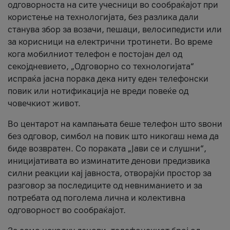
одговорноста на сите учесници во сообраќајот при
користење на технологијата, без разлика дали
станува збор за возачи, пешаци, велосипедисти или
за корисници на електрични тротинети. Во време
кога мобилниот телефон е постојан дел од
секојдневието, „Одговорно со технологијата“
испраќа јасна порака дека ниту еден телефонски
повик или нотификација не вреди повеќе од
човечкиот живот.
Во центарот на кампањата беше телефон што ѕвони
без одговор, симбол на повик што никогаш нема да
биде возвратен. Со пораката „Јави се и слушни“,
иницијативата во изминатите денови предизвика
силни реакции кај јавноста, отворајќи простор за
разговор за последиците од невниманието и за
потребата од поголема лична и колективна
одговорност во сообраќајот.