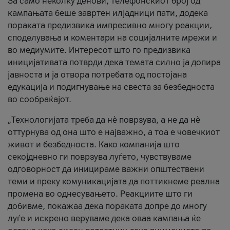
За само неколку денови, телефонскиот број од
кампањата беше завртен илјадници пати, додека
пораката предизвика импресивно многу реакции,
споделувања и коментари на социјалните мрежи и
во медиумите. Интересот што го предизвика
иницијативата потврди дека темата силно ја допира
јавноста и ја отвора потребата од постојана
едукација и подигнување на свеста за безбедноста
во сообраќајот.
„Технологијата треба да нè поврзува, а не да нè
оттурнува од она што е најважно, а тоа е човечкиот
живот и безбедноста. Како компанија што
секојдневно ги поврзува луѓето, чувствуваме
одговорност да иницираме важни општествени
теми и преку комуникацијата да поттикнеме реална
промена во однесувањето. Реакциите што ги
добивме, покажаа дека пораката допре до многу
луѓе и искрено веруваме дека оваа кампања ќе