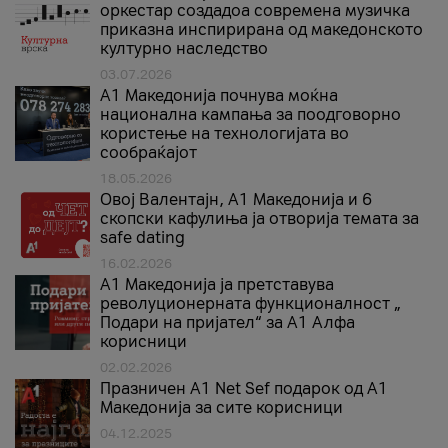
оркестар создадоа современа музичка
приказна инспирирана од македонското
културно наследство
03.07.2026
A1 Македонија почнува моќна
национална кампања за поодговорно
користење на технологијата во
сообраќајот
18.05.2026
Овој Валентајн, A1 Македонија и 6
скопски кафулиња ја отворија темата за
safe dating
16.02.2026
А1 Македонија ја претставува
револуционерната функционалност „
Подари на пријател“ за А1 Алфа
корисници
02.02.2026
Празничен A1 Net Sеf подарок од А1
Македонија за сите корисници
04.12.2025