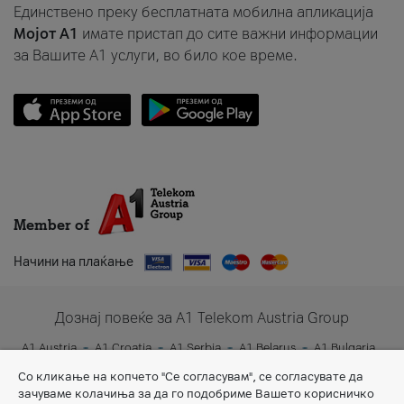
Единствено преку бесплатната мобилна апликација
Мојот A1
имате пристап до сите важни информации
за Вашите A1 услуги, во било кое време.
Member of
Начини на плаќање
Дознај повеќе за A1 Telekom Austria Group
A1 Austria
A1 Croatia
A1 Serbia
A1 Belarus
A1 Bulgaria
A1 Slovenia
A1 Digital
Со кликање на копчето "Се согласувам", се согласувате да
зачуваме колачиња за да го подобриме Вашето корисничко