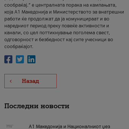
сообраќај.“ е централната порака на кампањата,
која A1 Македонија и Министерството за внатрешни
работи ќе продолжат да ја комуницираат и во
наредниот период преку повеќе активности и
канали, со цел поттикнување поголема свест,
одговорност и безбедност кај сите учесници во
сообраќајот.
Назад
Последни новости
А1 Македонија и Националниот џез