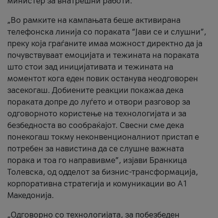
министер за внатрешни работи.
„Во рамките на кампањата беше активирана
телефонска линија со пораката “Јави се и слушни”,
преку која граѓаните имаа можност директно да ја
почувствуваат емоцијата и тежината на пораката
што стои зад иницијативата и тежината на
моментот кога еден повик останува неодговорен
засекогаш. Добиените реакции покажаа дека
пораката допре до луѓето и отвори разговор за
одговорното користење на технологијата и за
безбедноста во сообраќајот. Свесни сме дека
понекогаш токму неконвенционалниот пристап е
потребен за навистина да се слушне важната
порака и тоа го направивме”, изјави Бранкица
Толевска, од одделот за бизнис-трансформација,
корпоративна стратегија и комуникации во А1
Македонија.
„Одговорно со технологијата, за побезбеден