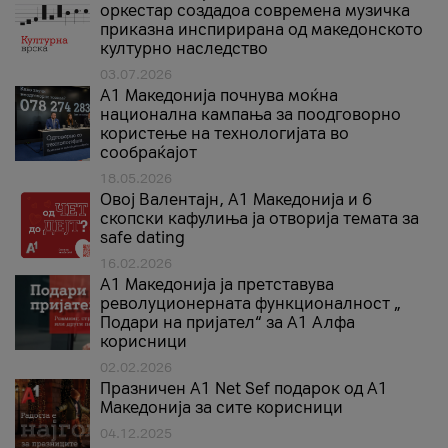
оркестар создадоа современа музичка
приказна инспирирана од македонското
културно наследство
03.07.2026
A1 Македонија почнува моќна
национална кампања за поодговорно
користење на технологијата во
сообраќајот
18.05.2026
Овој Валентајн, A1 Македонија и 6
скопски кафулиња ја отворија темата за
safe dating
16.02.2026
А1 Македонија ја претставува
револуционерната функционалност „
Подари на пријател“ за А1 Алфа
корисници
02.02.2026
Празничен A1 Net Sеf подарок од А1
Македонија за сите корисници
04.12.2025