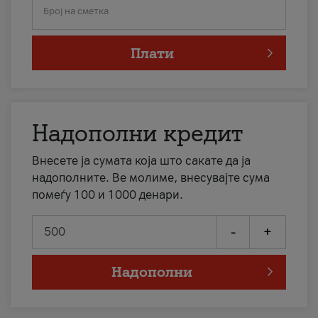
Број на сметка
Плати
Надополни кредит
Внесете ја сумата која што сакате да ја
надополните. Ве молиме, внесувајте сума
помеѓу 100 и 1000 денари.
-
+
Надополни