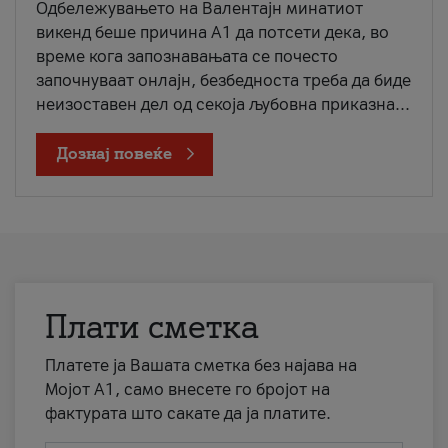
Одбележувањето на Валентајн минатиот
викенд беше причина А1 да потсети дека, во
време кога запознавањата се почесто
започнуваат онлајн, безбедноста треба да биде
неизоставен дел од секоја љубовна приказна...
Дознај повеќе
Плати сметка
Платете ја Вашата сметка без најава на
Мојот А1, само внесете го бројот на
фактурата што сакате да ја платите.