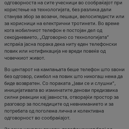
одговорноста на сите учесници во сообраќајот при
користење на технологијата, без разлика дали
станува збор за возачи, пешаци, велосипедисти или
за корисници на електрични тротинети. Во време
кога мобилниот телефон е постојан дел од
секојдневието, „Одговорно со технологијата“
испраќа јасна порака дека ниту еден телефонски
повик или нотификација не вреди повеќе од
човечкиот живот.
Во центарот на кампањата беше телефон што ѕвони
без одговор, симбол на повик што никогаш нема да
биде возвратен. Со пораката „Јави се и слушни“,
иницијативата во изминатите денови предизвика
силни реакции кај јавноста, отворајќи простор за
разговор за последиците од невниманието и за
потребата од поголема лична и колективна
одговорност во сообраќајот.