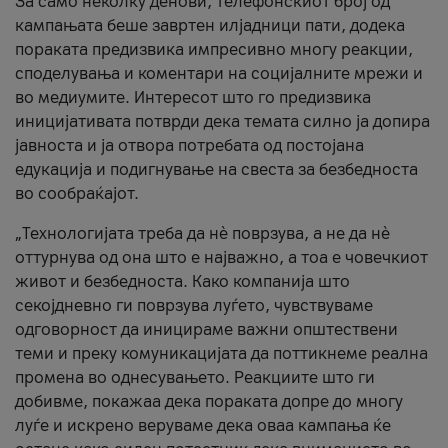
За само неколку денови, телефонскиот број од
кампањата беше завртен илјадници пати, додека
пораката предизвика импресивно многу реакции,
споделувања и коментари на социјалните мрежи и
во медиумите. Интересот што го предизвика
иницијативата потврди дека темата силно ја допира
јавноста и ја отвора потребата од постојана
едукација и подигнување на свеста за безбедноста
во сообраќајот.
„Технологијата треба да нè поврзува, а не да нè
оттурнува од она што е најважно, а тоа е човечкиот
живот и безбедноста. Како компанија што
секојдневно ги поврзува луѓето, чувствуваме
одговорност да иницираме важни општествени
теми и преку комуникацијата да поттикнеме реална
промена во однесувањето. Реакциите што ги
добивме, покажаа дека пораката допре до многу
луѓе и искрено веруваме дека оваа кампања ќе