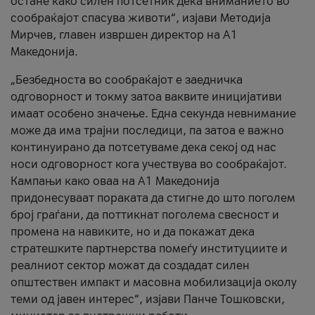
остане како силен потсетник дека вниманието во
сообраќајот спасува животи“, изјави Методија
Мирчев, главен извршен директор на А1
Македонија.
„Безбедноста во сообраќајот е заедничка
одговорност и токму затоа ваквите иницијативи
имаат особено значење. Една секунда невнимание
може да има трајни последици, па затоа е важно
континуирано да потсетуваме дека секој од нас
носи одговорност кога учествува во сообраќајот.
Кампањи како оваа на A1 Македонија
придонесуваат пораката да стигне до што поголем
број граѓани, да поттикнат поголема свесност и
промена на навиките, но и да покажат дека
стратешките партнерства помеѓу институциите и
реалниот сектор можат да создадат силен
општествен импакт и масовна мобилизација околу
теми од јавен интерес“, изјави Панче Тошковски,