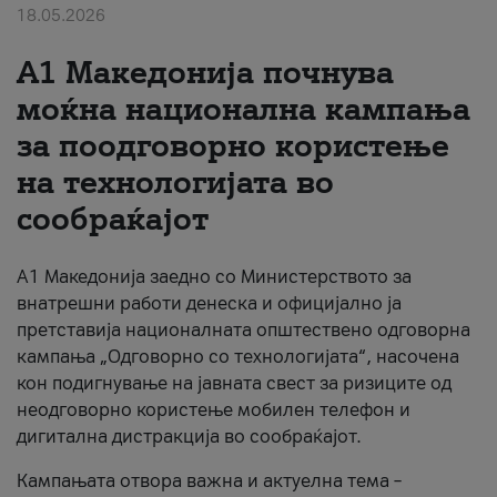
18.05.2026
За нас
A1 Македонија почнува
#ПодобарОнлајн
моќна национална кампања
за поодговорно користење
на технологијата во
сообраќајот
A1 Македонија заедно со Министерството за
внатрешни работи денеска и официјално ја
претставија националната општествено одговорна
кампања „Одговорно со технологијата“, насочена
кон подигнување на јавната свест за ризиците од
неодговорно користење мобилен телефон и
дигитална дистракција во сообраќајот.
Кампањата отвора важна и актуелна тема –