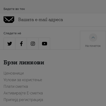
Бидете во тек
Следете нè
На почеток
Брзи линкови
Ценовници
Услови за користење
Плати сметка
Активирајте Е-сметка
Припејд регистрација