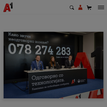
МК
EN
SQ
Приватни
Деловни
Поддршка
Надополни кредит
Плати сметка