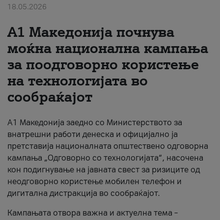
18.05.2026
За нас
A1 Македонија почнува
#ПодобарОнлајн
моќна национална кампања
за поодговорно користење
на технологијата во
сообраќајот
A1 Македонија заедно со Министерството за
внатрешни работи денеска и официјално ја
претставија националната општествено одговорна
кампања „Одговорно со технологијата“, насочена
кон подигнување на јавната свест за ризиците од
неодговорно користење мобилен телефон и
дигитална дистракција во сообраќајот.
Кампањата отвора важна и актуелна тема –