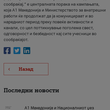
сообраќај.“ е централната порака на кампањата,
која A1 Македонија и Министерството за внатрешни
работи ќе продолжат да ја комуницираат и во
наредниот период преку повеќе активности и
канали, со цел поттикнување поголема свест,
одговорност и безбедност кај сите учесници во
сообраќајот.
Назад
Последни новости
А1 Македонија и Националниот џез