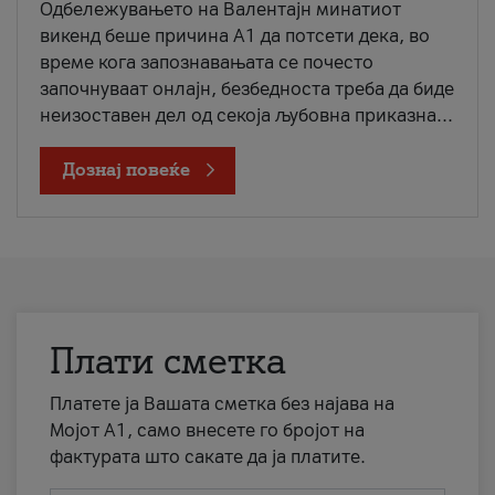
Одбележувањето на Валентајн минатиот
викенд беше причина А1 да потсети дека, во
време кога запознавањата се почесто
започнуваат онлајн, безбедноста треба да биде
неизоставен дел од секоја љубовна приказна...
Дознај повеќе
Плати сметка
Платете ја Вашата сметка без најава на
Мојот А1, само внесете го бројот на
фактурата што сакате да ја платите.