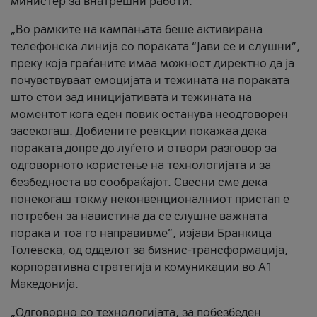
министер за внатрешни работи.
„Во рамките на кампањата беше активирана
телефонска линија со пораката “Јави се и слушни”,
преку која граѓаните имаа можност директно да ја
почувствуваат емоцијата и тежината на пораката
што стои зад иницијативата и тежината на
моментот кога еден повик останува неодговорен
засекогаш. Добиените реакции покажаа дека
пораката допре до луѓето и отвори разговор за
одговорното користење на технологијата и за
безбедноста во сообраќајот. Свесни сме дека
понекогаш токму неконвенционалниот пристап е
потребен за навистина да се слушне важната
порака и тоа го направивме”, изјави Бранкица
Толевска, од одделот за бизнис-трансформација,
корпоративна стратегија и комуникации во А1
Македонија.
„Одговорно со технологијата, за побезбеден