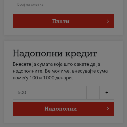
Број на сметка
Плати
Надополни кредит
Внесете ја сумата која што сакате да ја
надополните. Ве молиме, внесувајте сума
помеѓу 100 и 1000 денари.
-
+
Надополни