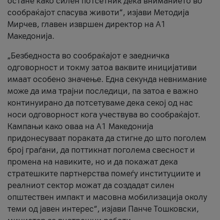
остане како силен потсетник дека вниманието во
сообраќајот спасува животи“, изјави Методија
Мирчев, главен извршен директор на А1
Македонија.
„Безбедноста во сообраќајот е заедничка
одговорност и токму затоа ваквите иницијативи
имаат особено значење. Една секунда невнимание
може да има трајни последици, па затоа е важно
континуирано да потсетуваме дека секој од нас
носи одговорност кога учествува во сообраќајот.
Кампањи како оваа на A1 Македонија
придонесуваат пораката да стигне до што поголем
број граѓани, да поттикнат поголема свесност и
промена на навиките, но и да покажат дека
стратешките партнерства помеѓу институциите и
реалниот сектор можат да создадат силен
општествен импакт и масовна мобилизација околу
теми од јавен интерес“, изјави Панче Тошковски,