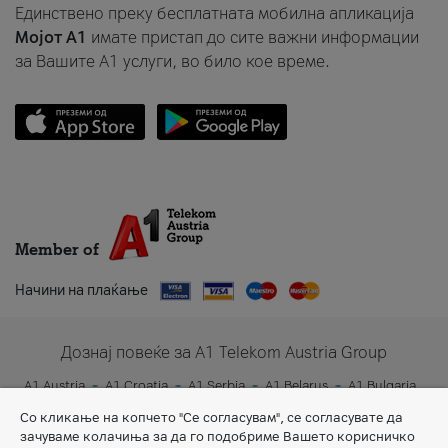
Единствено преку бесплатната мобилна апликација
Мојот A1
имате пристап до сите важни информации
за Вашите A1 услуги, во било кое време.
Member of
Начини на плаќање
Дознај повеќе за A1 Telekom Austria Group
A1 Austria
A1 Croatia
A1 Serbia
A1 Belarus
A1 Bulgaria
A1 Slovenia
A1 Digital
Со кликање на копчето "Се согласувам", се согласувате да
зачуваме колачиња за да го подобриме Вашето корисничко