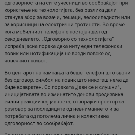
одговорноста на сите учесници во сообраќајот при
користење на технологијата, без разлика дали
станува збор за возачи, пешаци, велосипедисти или
за корисници на електрични тротинети. Во време
кога мобилниот телефон е постојан дел од
секојдневието, „Одговорно со технологијата“
испраќа јасна порака дека ниту еден телефонски
повик или нотификација не вреди повеќе од
човечкиот живот.
Во центарот на кампањата беше телефон што ѕвони
без одговор, симбол на повик што никогаш нема да
биде возвратен. Со пораката „Јави се и слушни“,
иницијативата во изминатите денови предизвика
силни реакции кај јавноста, отворајќи простор за
разговор за последиците од невниманието и за
потребата од поголема лична и колективна
одговорност во сообраќајот.