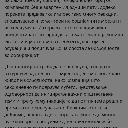
За само неколку денови, телефонскиот број од
кампањата беше завртен илјадници пати, додека
пораката предизвика импресивно многу реакции,
споделувања и коментари на социјалните мрежи и
во медиумите. Интересот што го предизвика
иницијативата потврди дека темата силно ја допира
јавноста и ја отвора потребата од постојана
едукација и подигнување на свеста за безбедноста
во сообраќајот.
„Технологијата треба да нè поврзува, а не да нè
оттурнува од она што е најважно, а тоа е човечкиот
живот и безбедноста. Како компанија што
секојдневно ги поврзува луѓето, чувствуваме
одговорност да иницираме важни општествени
теми и преку комуникацијата да поттикнеме реална
промена во однесувањето. Реакциите што ги
добивме, покажаа дека пораката допре до многу
луѓе и искрено веруваме дека оваа кампања ќе