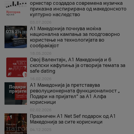
оркестар создадоа современа музичка
приказна инспирирана од македонското
културно наследство
03.07.2026
A1 Македонија почнува моќна
национална кампања за поодговорно
користење на технологијата во
сообраќајот
18.05.2026
Овој Валентајн, A1 Македонија и 6
скопски кафулиња ја отворија темата за
safe dating
16.02.2026
А1 Македонија ја претставува
револуционерната функционалност „
Подари на пријател“ за А1 Алфа
корисници
02.02.2026
Празничен A1 Net Sеf подарок од А1
Македонија за сите корисници
04.12.2025