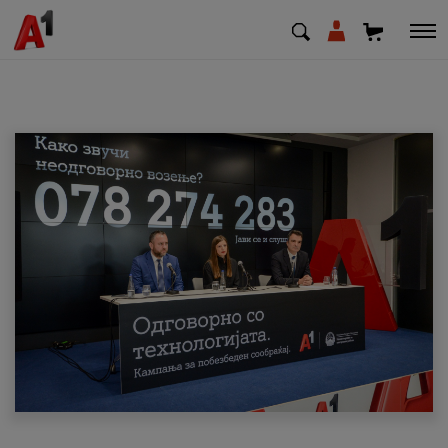
МК
EN
SQ
Приватни
Деловни
Поддршка
Надополни кредит
Плати сметка