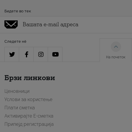
Бидете во тек
Следете нè
На почеток
Брзи линкови
Ценовници
Услови за користење
Плати сметка
Активирајте Е-сметка
Припејд регистрација