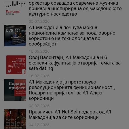
оркестар создадоа современа музичка
приказна инспирирана од македонското
културно наследство
03.07.2026
A1 Македонија почнува моќна
национална кампања за поодговорно
користење на технологијата во
сообраќајот
18.05.2026
Овој Валентајн, A1 Македонија и 6
скопски кафулиња ја отворија темата за
safe dating
16.02.2026
А1 Македонија ја претставува
револуционерната функционалност „
Подари на пријател“ за А1 Алфа
корисници
02.02.2026
Празничен A1 Net Sеf подарок од А1
Македонија за сите корисници
04.12.2025