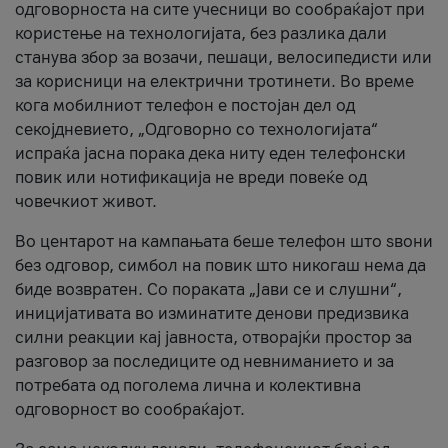
одговорноста на сите учесници во сообраќајот при
користење на технологијата, без разлика дали
станува збор за возачи, пешаци, велосипедисти или
за корисници на електрични тротинети. Во време
кога мобилниот телефон е постојан дел од
секојдневието, „Одговорно со технологијата“
испраќа јасна порака дека ниту еден телефонски
повик или нотификација не вреди повеќе од
човечкиот живот.
Во центарот на кампањата беше телефон што ѕвони
без одговор, симбол на повик што никогаш нема да
биде возвратен. Со пораката „Јави се и слушни“,
иницијативата во изминатите денови предизвика
силни реакции кај јавноста, отворајќи простор за
разговор за последиците од невниманието и за
потребата од поголема лична и колективна
одговорност во сообраќајот.