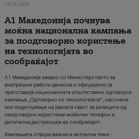
18.05.2026
За нас
A1 Македонија почнува
#ПодобарОнлајн
моќна национална кампања
за поодговорно користење
на технологијата во
сообраќајот
A1 Македонија заедно со Министерството за
внатрешни работи денеска и официјално ја
претставија националната општествено одговорна
кампања „Одговорно со технологијата“, насочена
кон подигнување на јавната свест за ризиците од
неодговорно користење мобилен телефон и
дигитална дистракција во сообраќајот.
Кампањата отвора важна и актуелна тема –