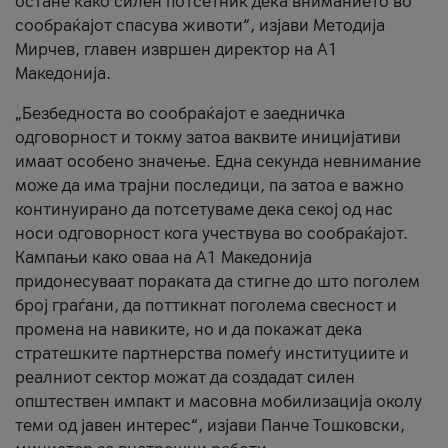
остане како силен потсетник дека вниманието во
сообраќајот спасува животи“, изјави Методија
Мирчев, главен извршен директор на А1
Македонија.
„Безбедноста во сообраќајот е заедничка
одговорност и токму затоа ваквите иницијативи
имаат особено значење. Една секунда невнимание
може да има трајни последици, па затоа е важно
континуирано да потсетуваме дека секој од нас
носи одговорност кога учествува во сообраќајот.
Кампањи како оваа на A1 Македонија
придонесуваат пораката да стигне до што поголем
број граѓани, да поттикнат поголема свесност и
промена на навиките, но и да покажат дека
стратешките партнерства помеѓу институциите и
реалниот сектор можат да создадат силен
општествен импакт и масовна мобилизација околу
теми од јавен интерес“, изјави Панче Тошковски,