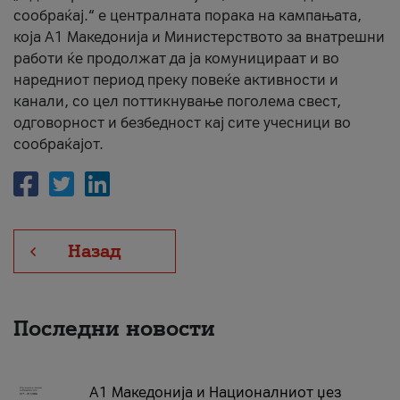
сообраќај.“ е централната порака на кампањата,
која A1 Македонија и Министерството за внатрешни
работи ќе продолжат да ја комуницираат и во
наредниот период преку повеќе активности и
канали, со цел поттикнување поголема свест,
одговорност и безбедност кај сите учесници во
сообраќајот.
Назад
Последни новости
А1 Македонија и Националниот џез