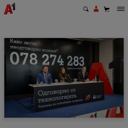
МК
EN
SQ
Приватни
Деловни
Поддршка
Надополни кредит
Плати сметка