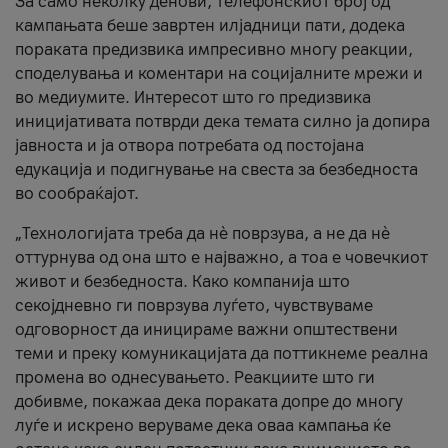
За само неколку денови, телефонскиот број од
кампањата беше завртен илјадници пати, додека
пораката предизвика импресивно многу реакции,
споделувања и коментари на социјалните мрежи и
во медиумите. Интересот што го предизвика
иницијативата потврди дека темата силно ја допира
јавноста и ја отвора потребата од постојана
едукација и подигнување на свеста за безбедноста
во сообраќајот.
„Технологијата треба да нè поврзува, а не да нè
оттурнува од она што е најважно, а тоа е човечкиот
живот и безбедноста. Како компанија што
секојдневно ги поврзува луѓето, чувствуваме
одговорност да иницираме важни општествени
теми и преку комуникацијата да поттикнеме реална
промена во однесувањето. Реакциите што ги
добивме, покажаа дека пораката допре до многу
луѓе и искрено веруваме дека оваа кампања ќе