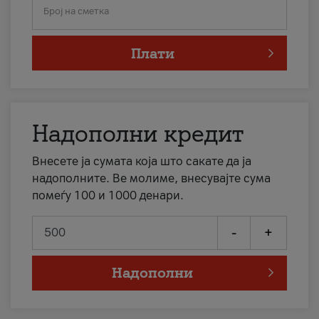
Број на сметка
Плати
Надополни кредит
Внесете ја сумата која што сакате да ја
надополните. Ве молиме, внесувајте сума
помеѓу 100 и 1000 денари.
-
+
Надополни