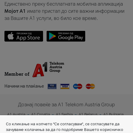
Единствено преку бесплатната мобилна апликација
Мојот A1
имате пристап до сите важни информации
за Вашите A1 услуги, во било кое време.
Member of
Начини на плаќање
Дознај повеќе за A1 Telekom Austria Group
A1 Austria
A1 Croatia
A1 Serbia
A1 Belarus
A1 Bulgaria
A1 Slovenia
A1 Digital
Со кликање на копчето "Се согласувам", се согласувате да
зачуваме колачиња за да го подобриме Вашето корисничко