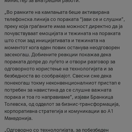
министер за внатрешни работи.
„Во рамките на кампањата беше активирана
телефонска линија со пораката “Јави се и слушни”,
преку која граѓаните имаа можност директно да ја
почувствуваат емоцијата и тежината на пораката
што стои зад иницијативата и тежината на
моментот кога еден повик останува неодговорен
засекогаш. Добиените реакции покажаа дека
пораката допре до луѓето и отвори разговор за
одговорното користење на технологијата и за
безбедноста во сообраќајот. Свесни сме дека
понекогаш токму неконвенционалниот пристап е
потребен за навистина да се слушне важната
порака и тоа го направивме”, изјави Бранкица
Толевска, од одделот за бизнис-трансформација,
корпоративна стратегија и комуникации во А1
Македонија.
„Одговорно со технологијата, за побезбеден