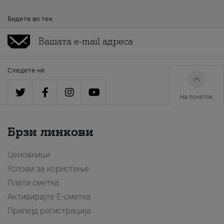
Бидете во тек
Следете нè
На почеток
Брзи линкови
Ценовници
Услови за користење
Плати сметка
Активирајте Е-сметка
Припејд регистрација