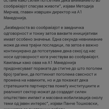
остане како силен потсетник дека вниманието во
сообраќајот спасува животи“, изјави Методија
Мирчев, главен извршен директор на А1
Македонија.
„Безбедноста во сообраќајот е заедничка
одговорност и токму затоа ваквите иницијативи
имаат особено значење. Една секунда невнимание
може да има трајни последици, па затоа е важно
континуирано да потсетуваме дека секој од нас
носи одговорност кога учествува во сообраќајот.
Кампањи како оваа на A1 Македонија
придонесуваат пораката да стигне до што поголем
број граѓани, да поттикнат поголема свесност и
промена на навиките, но и да покажат дека
стратешките партнерства помеѓу институциите и
реалниот сектор можат да создадат силен
општествен импакт и масовна мобилизација околу
теми од јавен интерес“, изјави Панче Тошковски,