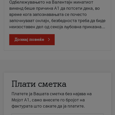
Одбележувањето на Валентајн минатиот
викенд беше причина А1 да потсети дека, во
време кога запознавањата се почесто
започнуваат онлајн, безбедноста треба да биде
неизоставен дел од секоја љубовна приказна...
Дознај повеќе
Плати сметка
Платете ја Вашата сметка без најава на
Мојот А1, само внесете го бројот на
фактурата што сакате да ја платите.