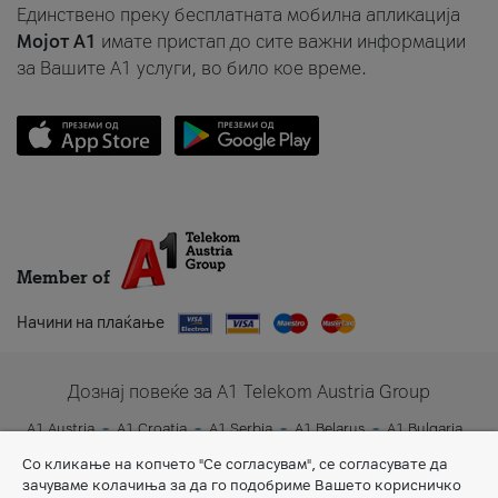
Единствено преку бесплатната мобилна апликација
Мојот A1
имате пристап до сите важни информации
за Вашите A1 услуги, во било кое време.
Member of
Начини на плаќање
Дознај повеќе за A1 Telekom Austria Group
A1 Austria
A1 Croatia
A1 Serbia
A1 Belarus
A1 Bulgaria
A1 Slovenia
A1 Digital
Со кликање на копчето "Се согласувам", се согласувате да
зачуваме колачиња за да го подобриме Вашето корисничко