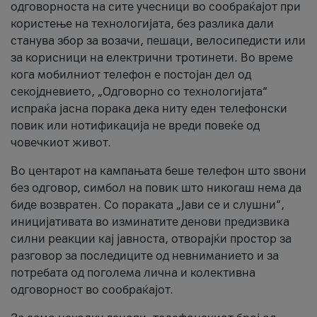
одговорноста на сите учесници во сообраќајот при
користење на технологијата, без разлика дали
станува збор за возачи, пешаци, велосипедисти или
за корисници на електрични тротинети. Во време
кога мобилниот телефон е постојан дел од
секојдневието, „Одговорно со технологијата“
испраќа јасна порака дека ниту еден телефонски
повик или нотификација не вреди повеќе од
човечкиот живот.
Во центарот на кампањата беше телефон што ѕвони
без одговор, симбол на повик што никогаш нема да
биде возвратен. Со пораката „Јави се и слушни“,
иницијативата во изминатите денови предизвика
силни реакции кај јавноста, отворајќи простор за
разговор за последиците од невниманието и за
потребата од поголема лична и колективна
одговорност во сообраќајот.