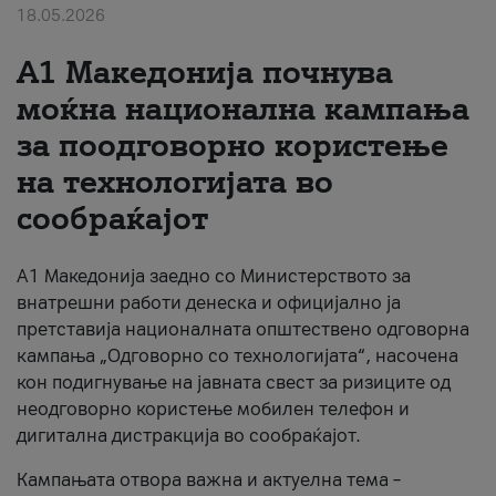
18.05.2026
За нас
A1 Македонија почнува
#ПодобарОнлајн
моќна национална кампања
за поодговорно користење
на технологијата во
сообраќајот
A1 Македонија заедно со Министерството за
внатрешни работи денеска и официјално ја
претставија националната општествено одговорна
кампања „Одговорно со технологијата“, насочена
кон подигнување на јавната свест за ризиците од
неодговорно користење мобилен телефон и
дигитална дистракција во сообраќајот.
Кампањата отвора важна и актуелна тема –