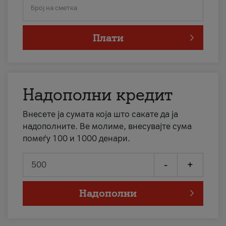
Број на сметка
Плати
Надополни кредит
Внесете ја сумата која што сакате да ја
надополните. Ве молиме, внесувајте сума
помеѓу 100 и 1000 денари.
-
+
Надополни