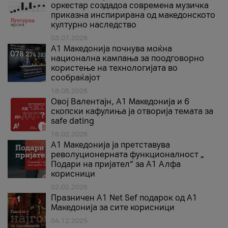
оркестар создадоа современа музичка
приказна инспирирана од македонското
културно наследство
03.07.2026
A1 Македонија почнува моќна
национална кампања за поодговорно
користење на технологијата во
сообраќајот
18.05.2026
Овој Валентајн, A1 Македонија и 6
скопски кафулиња ја отворија темата за
safe dating
16.02.2026
А1 Македонија ја претставува
револуционерната функционалност „
Подари на пријател“ за А1 Алфа
корисници
02.02.2026
Празничен A1 Net Sеf подарок од А1
Македонија за сите корисници
04.12.2025