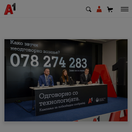
МК
EN
SQ
Приватни
Деловни
Поддршка
Надополни кредит
Плати сметка