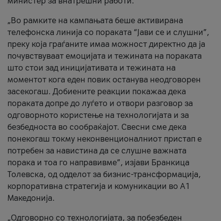
министер за внатрешни работи.
„Во рамките на кампањата беше активирана
телефонска линија со пораката “Јави се и слушни”,
преку која граѓаните имаа можност директно да ја
почувствуваат емоцијата и тежината на пораката
што стои зад иницијативата и тежината на
моментот кога еден повик останува неодговорен
засекогаш. Добиените реакции покажаа дека
пораката допре до луѓето и отвори разговор за
одговорното користење на технологијата и за
безбедноста во сообраќајот. Свесни сме дека
понекогаш токму неконвенционалниот пристап е
потребен за навистина да се слушне важната
порака и тоа го направивме”, изјави Бранкица
Толевска, од одделот за бизнис-трансформација,
корпоративна стратегија и комуникации во А1
Македонија.
„Одговорно со технологијата, за побезбеден