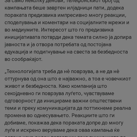
За само неколку денови, телефонскиот број од
кампањата беше завртен илјадници пати, додека
пораката предизвика импресивно многу реакции,
споделувања и коментари на социјалните мрежи и
во медиумите. Интересот што го предизвика
иницијативата потврди дека темата силно ја допира
јавноста и ја отвора потребата од постојана
едукација и подигнување на свеста за безбедноста
во сообраќајот.
„Технологијата треба да нè поврзува, а не да нè
оттурнува од она што е најважно, а тоа е човечкиот
живот и безбедноста. Како компанија што
секојдневно ги поврзува луѓето, чувствуваме
одговорност да иницираме важни општествени
теми и преку комуникацијата да поттикнеме реална
промена во однесувањето. Реакциите што ги
добивме, покажаа дека пораката допре до многу
луѓе и искрено веруваме дека оваа кампања ќе