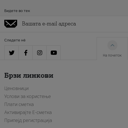
Бидете во тек
Следете нè
На почеток
Брзи линкови
Ценовници
Услови за користење
Плати сметка
Активирајте Е-сметка
Припејд регистрација