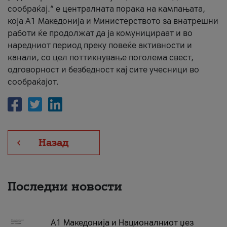
сообраќај.“ е централната порака на кампањата,
која A1 Македонија и Министерството за внатрешни
работи ќе продолжат да ја комуницираат и во
наредниот период преку повеќе активности и
канали, со цел поттикнување поголема свест,
одговорност и безбедност кај сите учесници во
сообраќајот.
Назад
Последни новости
А1 Македонија и Националниот џез