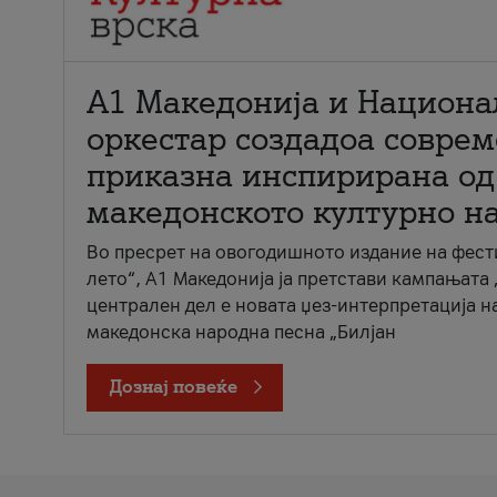
А1 Македонија и Национа
оркестар создадоа совре
приказна инспирирана од
македонското културно н
Во пресрет на овогодишното издание на фест
лето“, А1 Македонија ја претстави кампањата 
централен дел е новата џез-интерпретација н
македонска народна песна „Билјан
Дознај повеќе