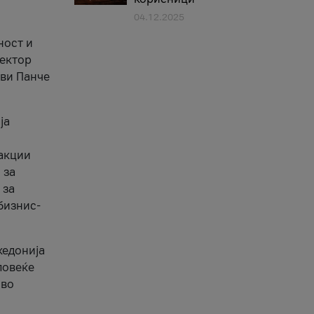
04.12.2025
1
ност и
сектор
ави Панче
ја
еакции
 за
 за
бизнис-
кедонија
повеќе
 во