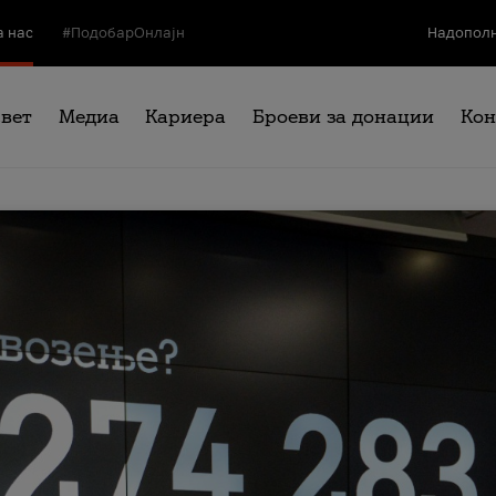
а нас
#ПодобарОнлајн
Надополн
свет
Медиа
Кариера
Броеви за донации
Кон