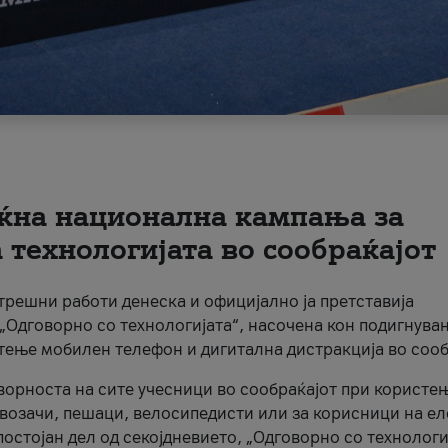
ќна национална кампања за
технологијата во сообраќајот
трешни работи денеска и официјално ја претставија
Одговорно со технологијата“, насочена кон подигнува
стење мобилен телефон и дигитална дистракција во сооб
ворноста на сите учесници во сообраќајот при користе
а возачи, пешаци, велосипедисти или за корисници на е
остојан дел од секојдневието, „Одговорно со технологи