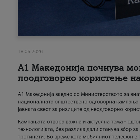
18.05.2026
A1 Македонија почнува мо
поодговорно користење на 
A1 Македонија заедно со Министерството за вна
националната општествено одговорна кампања „
јавната свест за ризиците од неодговорно кори
Кампањата отвора важна и актуелна тема – одго
технологијата, без разлика дали станува збор з
тротинети. Во време кога мобилниот телефон е п