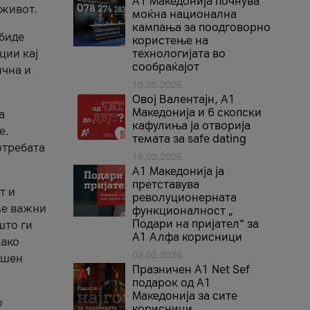
A1 Македонија почнува
 живот.
моќна национална
кампања за поодговорно
 биде
користење на
ции кај
технологијата во
сообраќајот
ична и
18.05.2026
Овој Валентајн, A1
Македонија и 6 скопски
а
кафулиња ја отворија
е.
темата за safe dating
отребата
16.02.2026
А1 Македонија ја
претставува
т и
револуционерната
ме важни
функционалност „
Подари на пријател“ за
што ги
А1 Алфа корисници
како
02.02.2026
ршен
Празничен A1 Net Sеf
подарок од А1
Македонија за сите
о
корисници