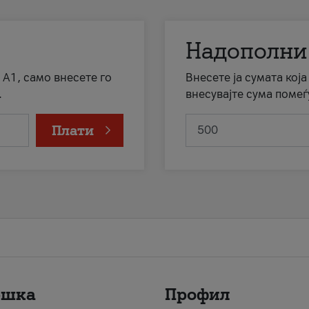
Надополни
 А1, само внесете го
Внесете ја сумата кој
.
внесувајте сума помеѓ
Плати
ршка
Профил