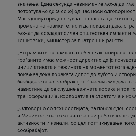
значење. Една секунда невнимание може да има 
потсетуваме дека секој од нас носи одговорност
Македонија придонесуваат пораката да стигне до
промена на навиките, но и да покажат дека стр
можат да создадат силен општествен импакт и м
Тошковски, министер за внатрешни работи.
„Во рамките на кампањата беше активирана телеф
граѓаните имаа можност директно да ја почувств
иницијативата и тежината на моментот кога еде
покажаа дека пораката допре до луѓето и отвори
безбедноста во сообраќајот. Свесни сме дека п
навистина да се слушне важната порака и тоа го
трансформација, корпоративна стратегија и ком
„Одговорно со технологијата, за побезбеден соо
и Министерството за внатрешни работи ќе продо
активности и канали, со цел поттикнување погол
сообраќајот.