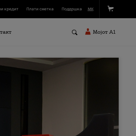
и кредит
Плати сметка
Поддршка
МК
такт
Мојот A1