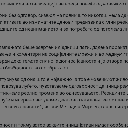
и повик или нотификација не вреди повеќе од човечкиот
ни без одговор, симбол на повик што никогаш нема да
цијативата во изминатите денови предизвика силни реак
ледиците од невниманието и за потребата од поголема л
кампањата беше завртен илјадници пати, додека поракат
вања и коментари на социјалните мрежи и во медиумит
рди дека темата силно ја допира јавноста и ја отвора п
за безбедноста во сообраќајот.
оттурнува од она што е најважно, а тоа е човечкиот живо
и поврзува луѓето, чувствуваме одговорност да иницира
ттикнеме реална промена во однесувањето. Реакциите 
луѓе и искрено веруваме дека оваа кампања ќе остане 
т спасува животи“, изјави Методија Мирчев, главен изв
орност и токму затоа ваквите иницијативи имаат особен