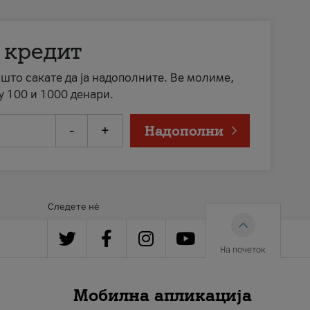
 кредит
а што сакате да ја надополните. Ве молиме,
у 100 и 1000 денари.
-
+
Надополни
Следете нè
На почеток
Мобилна апликација