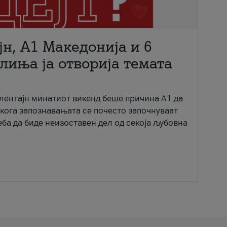
јн, A1 Македонија и 6
лиња ја отворија темата
ентајн минатиот викенд беше причина А1 да
 кога запознавањата се почесто започнуваат
еба да биде неизоставен дел од секоја љубовна