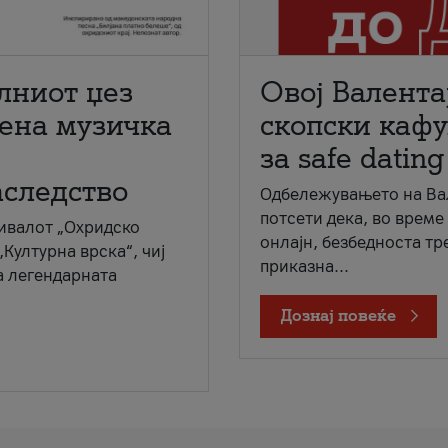
лниот џез
Овој Валента
мена музичка
скопски кафу
за safe dating
аследство
Одбележувањето на Вал
потсети дека, во време
ивалот „Охридско
онлајн, безбедноста тр
„Културна врска“, чиј
приказна...
а легендарната
Дознај повеќе