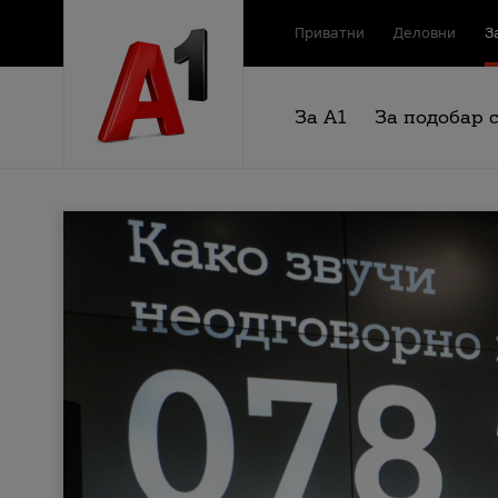
Приватни
Деловни
З
За А1
За подобар 