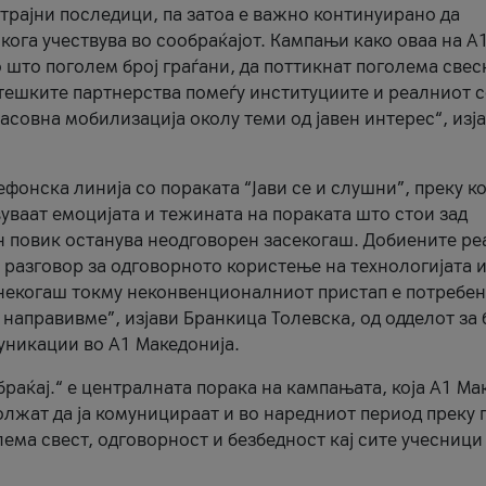
трајни последици, па затоа е важно континуирано да
 кога учествува во сообраќајот. Кампањи како оваа на A
 што поголем број граѓани, да поттикнат поголема свес
атешките партнерства помеѓу институциите и реалниот 
асовна мобилизација околу теми од јавен интерес“, изј
онска линија со пораката “Јави се и слушни”, преку ко
уваат емоцијата и тежината на пораката што стои зад
н повик останува неодговорен засекогаш. Добиените р
 разговор за одговорното користење на технологијата и
онекогаш токму неконвенционалниот пристап е потребен
 направивме”, изјави Бранкица Толевска, од одделот за 
уникации во А1 Македонија.
браќај.“ е централната порака на кампањата, која A1 Ма
лжат да ја комуницираат и во наредниот период преку 
ема свест, одговорност и безбедност кај сите учесници