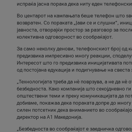
испраќа јасна порака дека ниту еден телефонск
Во центарот на кампањата беше телефон што ѕво
возвратен. Со пораката „Јави се и слушни“, ини
јавноста, отворајќи простор за разговор за пос
колективна одговорност во сообраќајот.
За само неколку денови, телефонскиот број од 
предизвика импресивно многу реакции, споделу
Интересот што го предизвика иницијативата потв
од постојана едукација и подигнување на свеста 
„Технологијата треба да нè поврзува, а не да нè 
безбедноста. Како компанија што секојдневно г
општествени теми и преку комуникацијата да по
добивме, покажаа дека пораката допре до многу 
силен потсетник дека вниманието во сообраќајо
директор на А1 Македонија.
„Безбедноста во сообраќајот е заедничка одгов