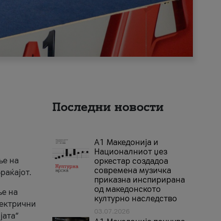
Последни новости
А1 Македонија и
Националниот џез
ње на
оркестар создадоа
современа музичка
раќајот.
приказна инспирирана
од македонското
ње на
културно наследство
лектрични
03.07.2026
јата“