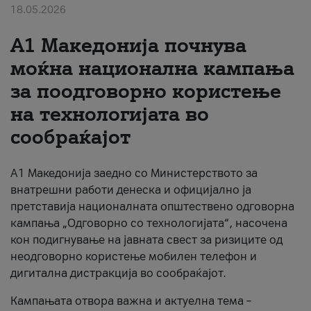
18.05.2026
За нас
A1 Македонија почнува
#ПодобарОнлајн
моќна национална кампања
за поодговорно користење
на технологијата во
сообраќајот
A1 Македонија заедно со Министерството за
внатрешни работи денеска и официјално ја
претставија националната општествено одговорна
кампања „Одговорно со технологијата“, насочена
кон подигнување на јавната свест за ризиците од
неодговорно користење мобилен телефон и
дигитална дистракција во сообраќајот.
Кампањата отвора важна и актуелна тема –