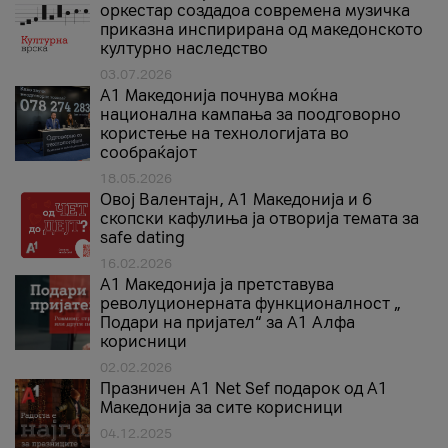
оркестар создадоа современа музичка
приказна инспирирана од македонското
културно наследство
03.07.2026
A1 Македонија почнува моќна
национална кампања за поодговорно
користење на технологијата во
сообраќајот
18.05.2026
Овој Валентајн, A1 Македонија и 6
скопски кафулиња ја отворија темата за
safe dating
16.02.2026
А1 Македонија ја претставува
револуционерната функционалност „
Подари на пријател“ за А1 Алфа
корисници
02.02.2026
Празничен A1 Net Sеf подарок од А1
Македонија за сите корисници
04.12.2025