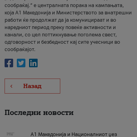
сообраќај.“ е централната порака на кампањата,
која A1 Македонија и Министерството за внатрешни
работи ќе продолжат да ја комуницираат и во
наредниот период преку повеќе активности и
канали, со цел поттикнување поголема свест,
одговорност и безбедност кај сите учесници во
сообраќајот.
Назад
Последни новости
А1 Македонија и Националниот џез