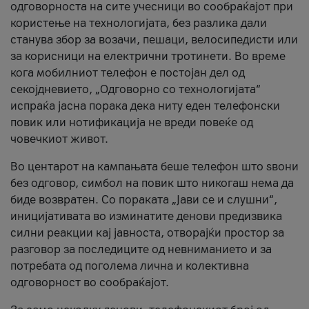
одговорноста на сите учесници во сообраќајот при
користење на технологијата, без разлика дали
станува збор за возачи, пешаци, велосипедисти или
за корисници на електрични тротинети. Во време
кога мобилниот телефон е постојан дел од
секојдневието, „Одговорно со технологијата“
испраќа јасна порака дека ниту еден телефонски
повик или нотификација не вреди повеќе од
човечкиот живот.
Во центарот на кампањата беше телефон што ѕвони
без одговор, симбол на повик што никогаш нема да
биде возвратен. Со пораката „Јави се и слушни“,
иницијативата во изминатите денови предизвика
силни реакции кај јавноста, отворајќи простор за
разговор за последиците од невниманието и за
потребата од поголема лична и колективна
одговорност во сообраќајот.