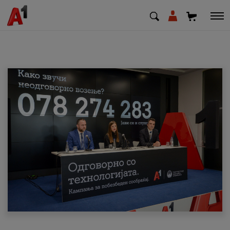
МК
EN
SQ
Приватни
Деловни
Поддршка
Надополни кредит
Плати сметка