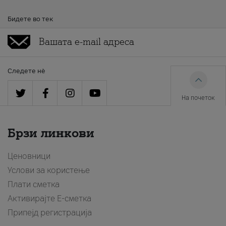
Бидете во тек
Следете нè
На почеток
Брзи линкови
Ценовници
Услови за користење
Плати сметка
Активирајте Е-сметка
Припејд регистрација