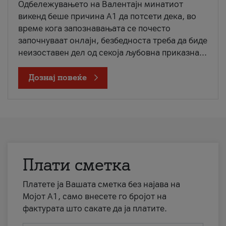
Одбележувањето на Валентајн минатиот
викенд беше причина А1 да потсети дека, во
време кога запознавањата се почесто
започнуваат онлајн, безбедноста треба да биде
неизоставен дел од секоја љубовна приказна...
Дознај повеќе
Плати сметка
Платете ја Вашата сметка без најава на
Мојот А1, само внесете го бројот на
фактурата што сакате да ја платите.