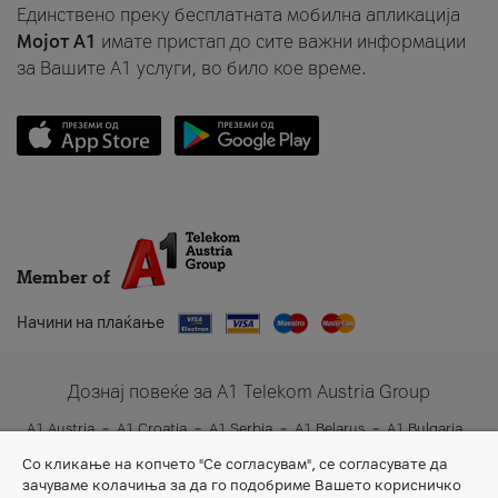
Единствено преку бесплатната мобилна апликација
Мојот A1
имате пристап до сите важни информации
за Вашите A1 услуги, во било кое време.
Member of
Начини на плаќање
Дознај повеќе за A1 Telekom Austria Group
A1 Austria
A1 Croatia
A1 Serbia
A1 Belarus
A1 Bulgaria
A1 Slovenia
A1 Digital
Со кликање на копчето "Се согласувам", се согласувате да
зачуваме колачиња за да го подобриме Вашето корисничко