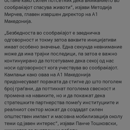
остане како силен потсетник дека вниманието во
сообраќајот спасува животи“, изјави Методија
Мирчев, главен извршен директор на А1
Македонија.
„Безбедноста во сообраќајот е заедничка
одговорност и токму затоа ваквите иницијативи
имаат особено значење. Една секунда невнимание
може да има трајни последици, па затоа е важно
континуирано да потсетуваме дека секој од нас
носи одговорност кога учествува во сообраќајот.
Кампањи како оваа на A1 Македонија
придонесуваат пораката да стигне до што поголем
број граѓани, да поттикнат поголема свесност и
промена на навиките, но и да покажат дека
стратешките партнерства помеѓу институциите и
реалниот сектор можат да создадат силен
општествен импакт и масовна мобилизација околу
теми од јавен интерес“, изјави Панче Тошковски,