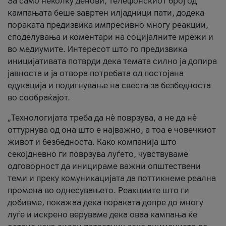
За само неколку денови, телефонскиот број од
кампањата беше завртен илјадници пати, додека
пораката предизвика импресивно многу реакции,
споделувања и коментари на социјалните мрежи и
во медиумите. Интересот што го предизвика
иницијативата потврди дека темата силно ја допира
јавноста и ја отвора потребата од постојана
едукација и подигнување на свеста за безбедноста
во сообраќајот.
„Технологијата треба да нè поврзува, а не да нè
оттурнува од она што е најважно, а тоа е човечкиот
живот и безбедноста. Како компанија што
секојдневно ги поврзува луѓето, чувствуваме
одговорност да иницираме важни општествени
теми и преку комуникацијата да поттикнеме реална
промена во однесувањето. Реакциите што ги
добивме, покажаа дека пораката допре до многу
луѓе и искрено веруваме дека оваа кампања ќе