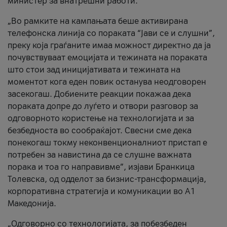
министер за внатрешни работи.
„Во рамките на кампањата беше активирана
телефонска линија со пораката “Јави се и слушни”,
преку која граѓаните имаа можност директно да ја
почувствуваат емоцијата и тежината на пораката
што стои зад иницијативата и тежината на
моментот кога еден повик останува неодговорен
засекогаш. Добиените реакции покажаа дека
пораката допре до луѓето и отвори разговор за
одговорното користење на технологијата и за
безбедноста во сообраќајот. Свесни сме дека
понекогаш токму неконвенционалниот пристап е
потребен за навистина да се слушне важната
порака и тоа го направивме”, изјави Бранкица
Толевска, од одделот за бизнис-трансформација,
корпоративна стратегија и комуникации во А1
Македонија.
„Одговорно со технологијата, за побезбеден