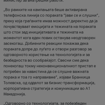
министер за внатрешни работи.
„Во рамките на кампањата беше активирана
телефонска линија со пораката “Јави се и слушни”,
преку која граѓаните имаа можност директно да ја
почувствуваат емоцијата и тежината на пораката
што стои зад иницијативата и тежината на
моментот кога еден повик останува неодговорен
засекогаш. Добиените реакции покажаа дека
пораката допре до луѓето и отвори разговор за
одговорното користење на технологијата и за
безбедноста во сообраќајот. Свесни сме дека
понекогаш токму неконвенционалниот пристап е
потребен за навистина да се слушне важната
порака и тоа го направивме”, изјави Бранкица
Толевска, од одделот за бизнис-трансформација,
корпоративна стратегија и комуникации во А1
Македонија.
„Одговорно со технологијата, за побезбеден