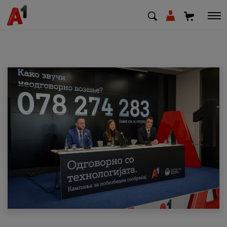
МК
EN
SQ
Приватни
Деловни
Поддршка
Надополни кредит
Плати сметка