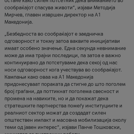
остане како силен потсетник дека вниманието во
сообраќајот спасува животи“, изјави Методија
Мирчев, главен извршен директор на А1
Македонија.
„Безбедноста во сообраќајот е заедничка
одговорност и токму затоа ваквите иницијативи
имаат особено значење. Една секунда невнимание
може да има трајни последици, па затоа е важно
континуирано да потсетуваме дека секој од нас
носи одговорност кога учествува во сообраќајот.
Кампањи како оваа на A1 Македонија
придонесуваат пораката да стигне до што поголем
број граѓани, да поттикнат поголема свесност и
промена на навиките, но и да покажат дека
стратешките партнерства помеѓу институциите и
реалниот сектор можат да создадат силен
општествен импакт и масовна мобилизација околу
теми од јавен интерес“, изјави Панче Тошковски,