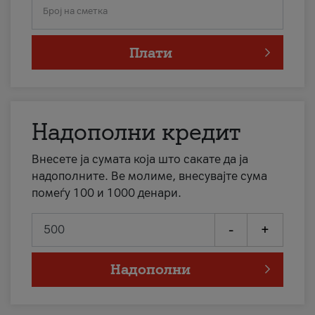
Број на сметка
Плати
Надополни кредит
Внесете ја сумата која што сакате да ја
надополните. Ве молиме, внесувајте сума
помеѓу 100 и 1000 денари.
-
+
Надополни