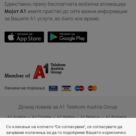
Единствено преку бесплатната мобилна апликација
Мојот A1
имате пристап до сите важни информации
за Вашите A1 услуги, во било кое време.
Member of
Начини на плаќање
Дознај повеќе за A1 Telekom Austria Group
A1 Austria
A1 Croatia
A1 Serbia
A1 Belarus
A1 Bulgaria
A1 Slovenia
A1 Digital
Со кликање на копчето "Се согласувам", се согласувате да
зачуваме колачиња за да го подобриме Вашето корисничко