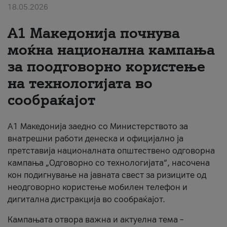
18.05.2026
За нас
A1 Македонија почнува
#ПодобарОнлајн
моќна национална кампања
за поодговорно користење
на технологијата во
сообраќајот
A1 Македонија заедно со Министерството за
внатрешни работи денеска и официјално ја
претставија националната општествено одговорна
кампања „Одговорно со технологијата“, насочена
кон подигнување на јавната свест за ризиците од
неодговорно користење мобилен телефон и
дигитална дистракција во сообраќајот.
Кампањата отвора важна и актуелна тема –