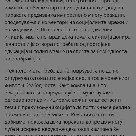
За само неколку денови, телефонскиот број од
кампањата беше завртен илјадници пати, додека
пораката предизвика импресивно многу реакции,
споделувања и коментари на социјалните мрежи и
во медиумите. Интересот што го предизвика
иницијативата потврди дека темата силно ја допира
јавноста и ја отвора потребата од постојана
едукација и подигнување на свеста за безбедноста
во сообраќајот.
„Технологијата треба да нè поврзува, а не да нè
оттурнува од она што е најважно, а тоа е човечкиот
живот и безбедноста. Како компанија што
секојдневно ги поврзува луѓето, чувствуваме
одговорност да иницираме важни општествени
теми и преку комуникацијата да поттикнеме реална
промена во однесувањето. Реакциите што ги
добивме, покажаа дека пораката допре до многу
луѓе и искрено веруваме дека оваа кампања ќе