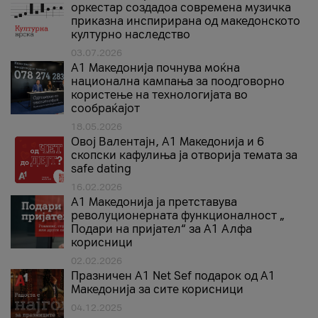
оркестар создадоа современа музичка
приказна инспирирана од македонското
културно наследство
03.07.2026
A1 Македонија почнува моќна
национална кампања за поодговорно
користење на технологијата во
сообраќајот
18.05.2026
Овој Валентајн, A1 Македонија и 6
скопски кафулиња ја отворија темата за
safe dating
16.02.2026
А1 Македонија ја претставува
револуционерната функционалност „
Подари на пријател“ за А1 Алфа
корисници
02.02.2026
Празничен A1 Net Sеf подарок од А1
Македонија за сите корисници
04.12.2025