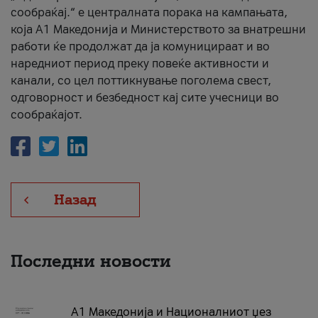
сообраќај.“ е централната порака на кампањата,
која A1 Македонија и Министерството за внатрешни
работи ќе продолжат да ја комуницираат и во
наредниот период преку повеќе активности и
канали, со цел поттикнување поголема свест,
одговорност и безбедност кај сите учесници во
сообраќајот.
Назад
Последни новости
А1 Македонија и Националниот џез