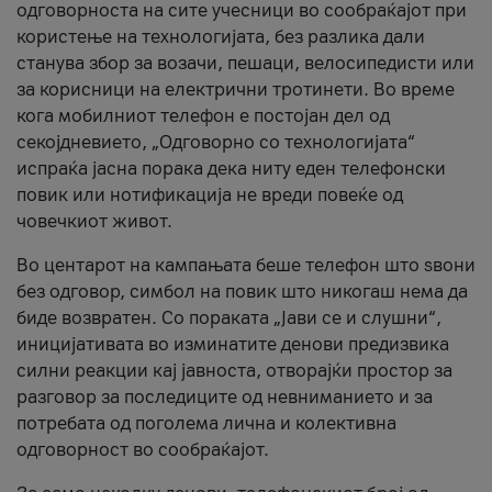
одговорноста на сите учесници во сообраќајот при
користење на технологијата, без разлика дали
станува збор за возачи, пешаци, велосипедисти или
за корисници на електрични тротинети. Во време
кога мобилниот телефон е постојан дел од
секојдневието, „Одговорно со технологијата“
испраќа јасна порака дека ниту еден телефонски
повик или нотификација не вреди повеќе од
човечкиот живот.
Во центарот на кампањата беше телефон што ѕвони
без одговор, симбол на повик што никогаш нема да
биде возвратен. Со пораката „Јави се и слушни“,
иницијативата во изминатите денови предизвика
силни реакции кај јавноста, отворајќи простор за
разговор за последиците од невниманието и за
потребата од поголема лична и колективна
одговорност во сообраќајот.