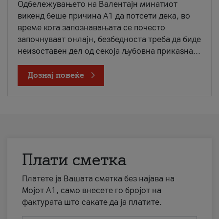
Одбележувањето на Валентајн минатиот
викенд беше причина А1 да потсети дека, во
време кога запознавањата се почесто
започнуваат онлајн, безбедноста треба да биде
неизоставен дел од секоја љубовна приказна...
Дознај повеќе
Плати сметка
Платете ја Вашата сметка без најава на
Мојот А1, само внесете го бројот на
фактурата што сакате да ја платите.