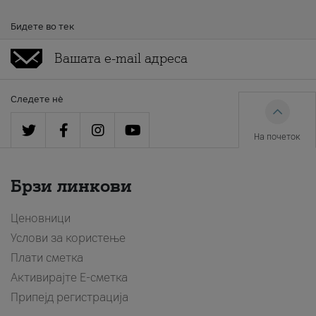
Бидете во тек
Следете нè
На почеток
Брзи линкови
Ценовници
Услови за користење
Плати сметка
Активирајте Е-сметка
Припејд регистрација