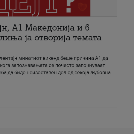
јн, A1 Македонија и 6
лиња ја отворија темата
ентајн минатиот викенд беше причина А1 да
 кога запознавањата се почесто започнуваат
еба да биде неизоставен дел од секоја љубовна