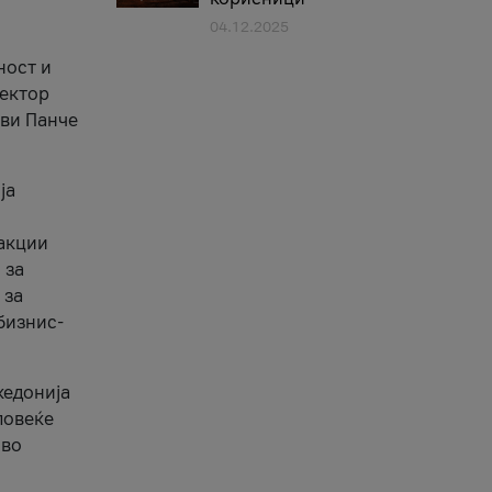
04.12.2025
1
ност и
сектор
ави Панче
ја
еакции
 за
 за
бизнис-
кедонија
повеќе
 во