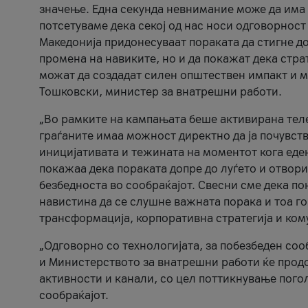
значење. Една секунда невнимание може да има 
потсетуваме дека секој од нас носи одговорност
Македонија придонесуваат пораката да стигне до
промена на навиките, но и да покажат дека стр
можат да создадат силен општествен импакт и м
Тошковски, министер за внатрешни работи.
„Во рамките на кампањата беше активирана телеф
граѓаните имаа можност директно да ја почувств
иницијативата и тежината на моментот кога еде
покажаа дека пораката допре до луѓето и отвори
безбедноста во сообраќајот. Свесни сме дека п
навистина да се слушне важната порака и тоа го
трансформација, корпоративна стратегија и ком
„Одговорно со технологијата, за побезбеден соо
и Министерството за внатрешни работи ќе продо
активности и канали, со цел поттикнување погол
сообраќајот.