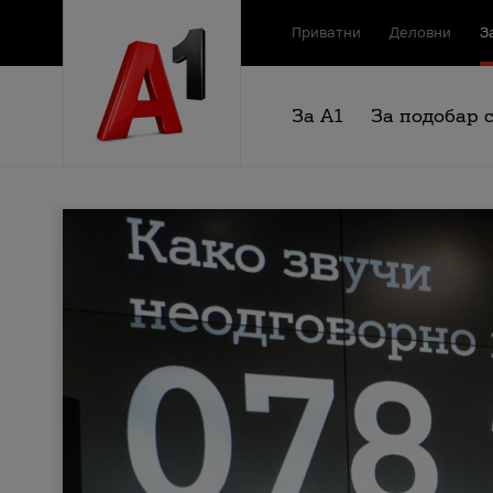
Приватни
Деловни
З
За А1
За подобар 