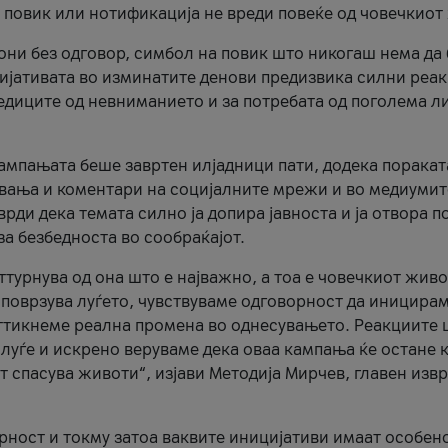
и повик или нотификација не вреди повеќе од човечкиот
ни без одговор, симбол на повик што никогаш нема да
цијативата во изминатите денови предизвика силни реак
ледиците од невниманието и за потребата од поголема л
кампањата беше завртен илјадници пати, додека поракат
вања и коментари на социјалните мрежи и во медиумит
рди дека темата силно ја допира јавноста и ја отвора п
за безбедноста во сообраќајот.
оттурнува од она што е најважно, а тоа е човечкиот живо
и поврзува луѓето, чувствуваме одговорност да иницира
ттикнеме реална промена во однесувањето. Реакциите 
луѓе и искрено веруваме дека оваа кампања ќе остане 
т спасува животи“, изјави Методија Мирчев, главен изв
орност и токму затоа ваквите иницијативи имаат особен