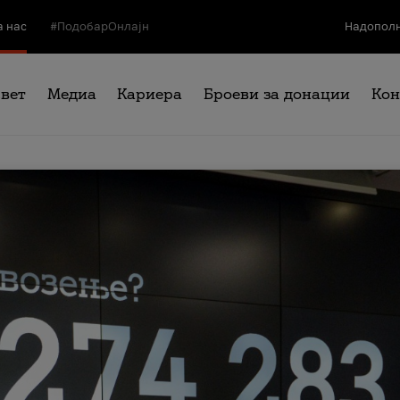
а нас
#ПодобарОнлајн
Надополн
свет
Медиа
Кариера
Броеви за донации
Кон