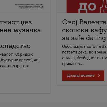
лниот џез
Овој Валента
мена музичка
скопски кафу
за safe dating
аследство
Одбележувањето на Вал
потсети дека, во време
ивалот „Охридско
онлајн, безбедноста тр
„Културна врска“, чиј
приказна...
а легендарната
Дознај повеќе