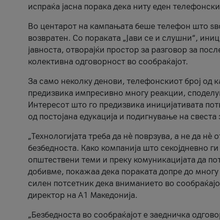
испраќа јасна порака дека ниту еден телефонск
Во центарот на кампањата беше телефон што ѕво
возвратен. Со пораката „Јави се и слушни“, ини
јавноста, отворајќи простор за разговор за пос
колективна одговорност во сообраќајот.
За само неколку денови, телефонскиот број од 
предизвика импресивно многу реакции, споделу
Интересот што го предизвика иницијативата потв
од постојана едукација и подигнување на свеста 
„Технологијата треба да нè поврзува, а не да нè 
безбедноста. Како компанија што секојдневно г
општествени теми и преку комуникацијата да по
добивме, покажаа дека пораката допре до многу 
силен потсетник дека вниманието во сообраќајо
директор на А1 Македонија.
„Безбедноста во сообраќајот е заедничка одгов