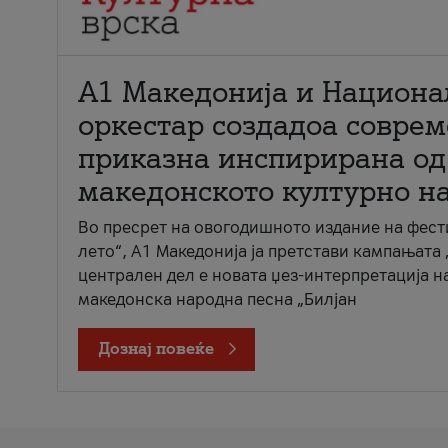
А1 Македонија и Национа
оркестар создадоа совре
приказна инспирирана од
македонското културно н
Во пресрет на овогодишното издание на фест
лето“, А1 Македонија ја претстави кампањата 
централен дел е новата џез-интерпретација н
македонска народна песна „Билјан
Дознај повеќе