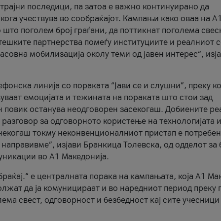
трајни последици, па затоа е важно континуирано да
 кога учествува во сообраќајот. Кампањи како оваа на A
 што поголем број граѓани, да поттикнат поголема свес
атешките партнерства помеѓу институциите и реалниот 
асовна мобилизација околу теми од јавен интерес“, изј
онска линија со пораката “Јави се и слушни”, преку ко
уваат емоцијата и тежината на пораката што стои зад
н повик останува неодговорен засекогаш. Добиените р
 разговор за одговорното користење на технологијата и
онекогаш токму неконвенционалниот пристап е потребен
 направивме”, изјави Бранкица Толевска, од одделот за 
уникации во А1 Македонија.
браќај.“ е централната порака на кампањата, која A1 Ма
лжат да ја комуницираат и во наредниот период преку 
ема свест, одговорност и безбедност кај сите учесници