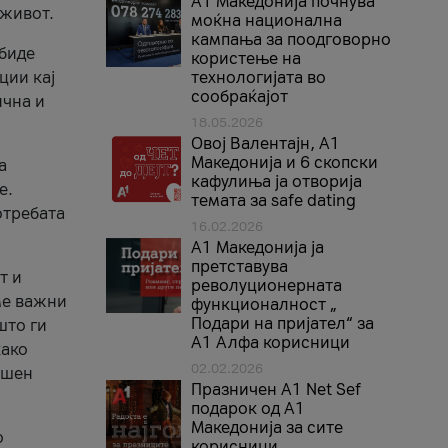
A1 Македонија почнува
 живот.
моќна национална
кампања за поодговорно
 биде
користење на
ции кај
технологијата во
сообраќајот
ична и
18.05.2026
Овој Валентајн, A1
Македонија и 6 скопски
а
кафулиња ја отворија
е.
темата за safe dating
отребата
16.02.2026
А1 Македонија ја
претставува
т и
револуционерната
ме важни
функционалност „
Подари на пријател“ за
што ги
А1 Алфа корисници
како
02.02.2026
ршен
Празничен A1 Net Sеf
подарок од А1
Македонија за сите
о
корисници