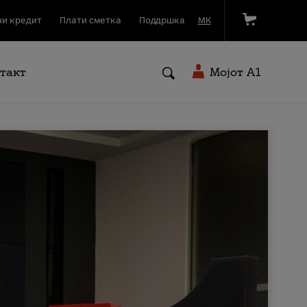
и кредит
Плати сметка
Поддршка
МК
такт
Мојот A1