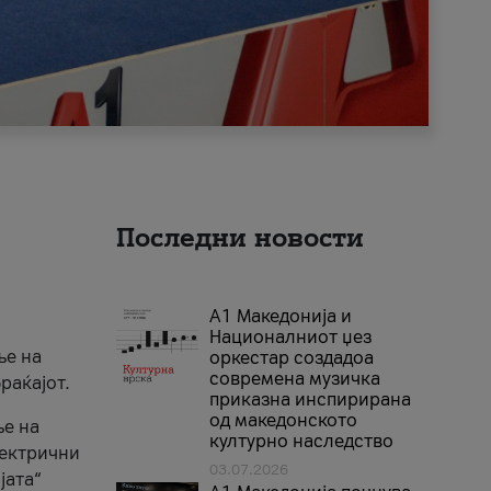
Последни новости
А1 Македонија и
Националниот џез
ње на
оркестар создадоа
современа музичка
раќајот.
приказна инспирирана
од македонското
ње на
културно наследство
лектрични
03.07.2026
јата“