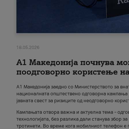
18.05.2026
A1 Македонија почнува мо
поодговорно користење на 
A1 Македонија заедно со Министерството за вна
националната општествено одговорна кампања „
јавната свест за ризиците од неодговорно кори
Кампањата отвора важна и актуелна тема – одго
технологијата, без разлика дали станува збор з
тротинети. Во време кога мобилниот телефон е п