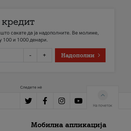
 кредит
а што сакате да ја надополните. Ве молиме,
у 100 и 1000 денари.
-
+
Надополни
Следете нè
На почеток
Мобилна апликација