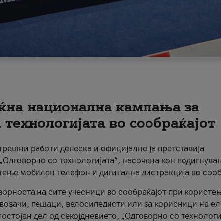
ќна национална кампања за
технологијата во сообраќајот
трешни работи денеска и официјално ја претставија
Одговорно со технологијата“, насочена кон подигнува
стење мобилен телефон и дигитална дистракција во сооб
ворноста на сите учесници во сообраќајот при користе
а возачи, пешаци, велосипедисти или за корисници на е
остојан дел од секојдневието, „Одговорно со технологи