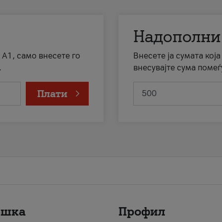
Надополни
 А1, само внесете го
Внесете ја сумата кој
.
внесувајте сума помеѓ
Плати
ршка
Профил