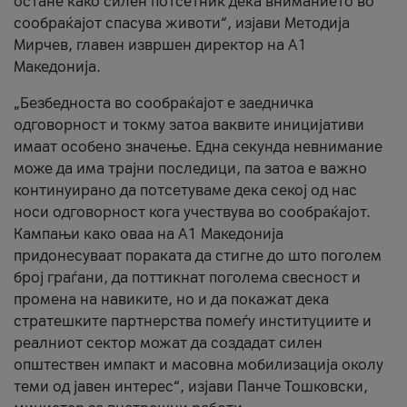
остане како силен потсетник дека вниманието во
сообраќајот спасува животи“, изјави Методија
Мирчев, главен извршен директор на А1
Македонија.
„Безбедноста во сообраќајот е заедничка
одговорност и токму затоа ваквите иницијативи
имаат особено значење. Една секунда невнимание
може да има трајни последици, па затоа е важно
континуирано да потсетуваме дека секој од нас
носи одговорност кога учествува во сообраќајот.
Кампањи како оваа на A1 Македонија
придонесуваат пораката да стигне до што поголем
број граѓани, да поттикнат поголема свесност и
промена на навиките, но и да покажат дека
стратешките партнерства помеѓу институциите и
реалниот сектор можат да создадат силен
општествен импакт и масовна мобилизација околу
теми од јавен интерес“, изјави Панче Тошковски,