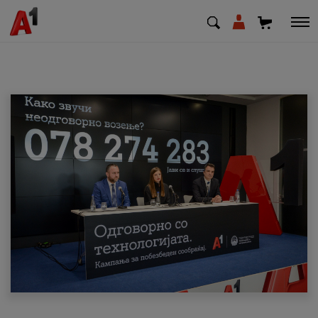
МК
EN
SQ
Приватни
Деловни
Поддршка
Надополни кредит
Плати сметка