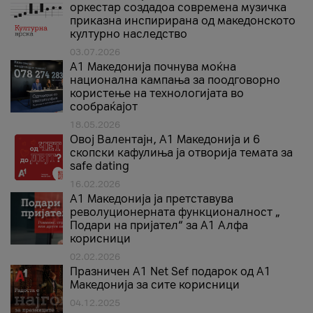
оркестар создадоа современа музичка
приказна инспирирана од македонското
културно наследство
03.07.2026
A1 Македонија почнува моќна
национална кампања за поодговорно
користење на технологијата во
сообраќајот
18.05.2026
Овој Валентајн, A1 Македонија и 6
скопски кафулиња ја отворија темата за
safe dating
16.02.2026
А1 Македонија ја претставува
револуционерната функционалност „
Подари на пријател“ за А1 Алфа
корисници
02.02.2026
Празничен A1 Net Sеf подарок од А1
Македонија за сите корисници
04.12.2025