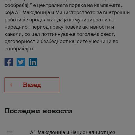
сообраќај.“ е централната порака на кампањата,
која A1 Македонија и Министерството за внатрешни
работи ќе продолжат да ја комуницираат и во
наредниот период преку повеќе активности и
канали, со цел поттикнување поголема свест,
одговорност и безбедност кај сите учесници во
сообраќајот.
Назад
Последни новости
А1 Македонија и Националниот џез