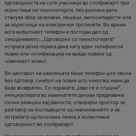
одговорноста на сите учесници во сообраќајот при
користење на технологијата, без разлика дали
станува збор за возачи, пешаци, велосипедисти или
за корисници на електрични тротинети. Во време
кога мобилниот телефон е постојан дел од
секојдневието, „Одговорно со технологијата“
испраќа јасна порака дека ниту еден телефонски
повик или нотификација не вреди повеќе од
човечкиот живот.
Во центарот на кампањата беше телефон што ѕвони
без одговор, симбол на повик што никогаш нема да
биде возвратен. Со пораката „Јави се и слушни“,
иницијативата во изминатите денови предизвика
силни реакции кај јавноста, отворајќи простор за
разговор за последиците од невниманието и за
потребата од поголема лична и колективна
одговорност во сообраќајот.