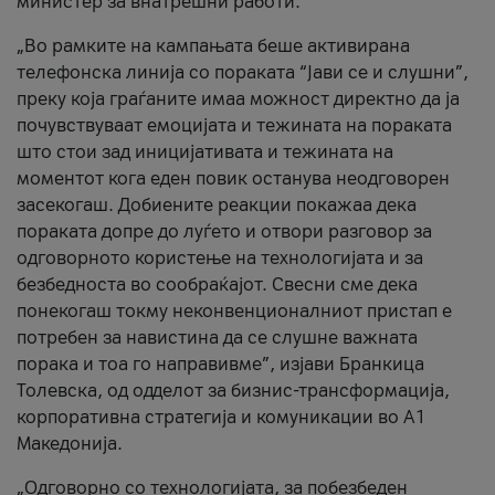
министер за внатрешни работи.
„Во рамките на кампањата беше активирана
телефонска линија со пораката “Јави се и слушни”,
преку која граѓаните имаа можност директно да ја
почувствуваат емоцијата и тежината на пораката
што стои зад иницијативата и тежината на
моментот кога еден повик останува неодговорен
засекогаш. Добиените реакции покажаа дека
пораката допре до луѓето и отвори разговор за
одговорното користење на технологијата и за
безбедноста во сообраќајот. Свесни сме дека
понекогаш токму неконвенционалниот пристап е
потребен за навистина да се слушне важната
порака и тоа го направивме”, изјави Бранкица
Толевска, од одделот за бизнис-трансформација,
корпоративна стратегија и комуникации во А1
Македонија.
„Одговорно со технологијата, за побезбеден