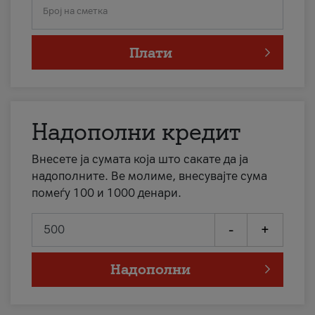
Број на сметка
Плати
Надополни кредит
Внесете ја сумата која што сакате да ја
надополните. Ве молиме, внесувајте сума
помеѓу 100 и 1000 денари.
-
+
Надополни