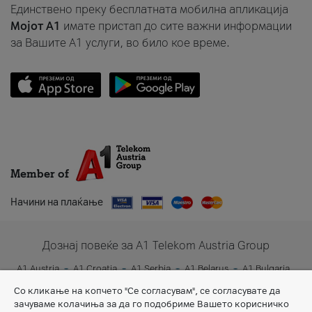
Единствено преку бесплатната мобилна апликација
Мојот A1
имате пристап до сите важни информации
за Вашите A1 услуги, во било кое време.
Member of
Начини на плаќање
Дознај повеќе за A1 Telekom Austria Group
A1 Austria
A1 Croatia
A1 Serbia
A1 Belarus
A1 Bulgaria
A1 Slovenia
A1 Digital
Со кликање на копчето "Се согласувам", се согласувате да
зачуваме колачиња за да го подобриме Вашето корисничко