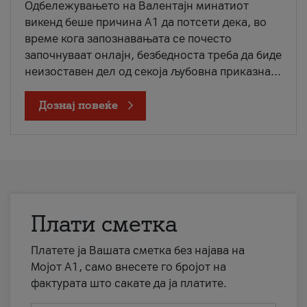
Одбележувањето на Валентајн минатиот
викенд беше причина А1 да потсети дека, во
време кога запознавањата се почесто
започнуваат онлајн, безбедноста треба да биде
неизоставен дел од секоја љубовна приказна...
Дознај повеќе
Плати сметка
Платете ја Вашата сметка без најава на
Мојот А1, само внесете го бројот на
фактурата што сакате да ја платите.