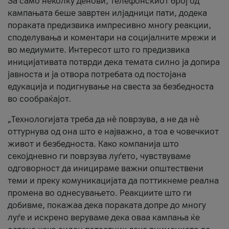
За само неколку денови, телефонскиот број од
кампањата беше завртен илјадници пати, додека
пораката предизвика импресивно многу реакции,
споделувања и коментари на социјалните мрежи и
во медиумите. Интересот што го предизвика
иницијативата потврди дека темата силно ја допира
јавноста и ја отвора потребата од постојана
едукација и подигнување на свеста за безбедноста
во сообраќајот.
„Технологијата треба да нè поврзува, а не да нè
оттурнува од она што е најважно, а тоа е човечкиот
живот и безбедноста. Како компанија што
секојдневно ги поврзува луѓето, чувствуваме
одговорност да иницираме важни општествени
теми и преку комуникацијата да поттикнеме реална
промена во однесувањето. Реакциите што ги
добивме, покажаа дека пораката допре до многу
луѓе и искрено веруваме дека оваа кампања ќе