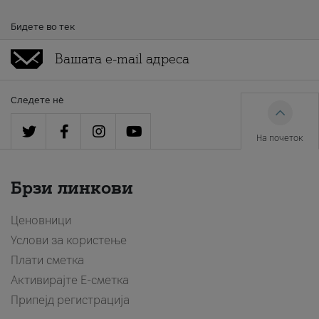
Бидете во тек
Следете нè
На почеток
Брзи линкови
Ценовници
Услови за користење
Плати сметка
Активирајте Е-сметка
Припејд регистрација