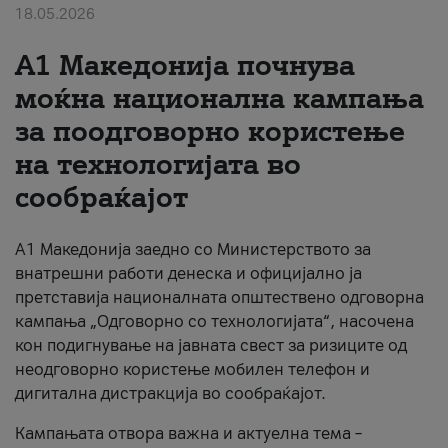
18.05.2026
За нас
A1 Македонија почнува
#ПодобарОнлајн
моќна национална кампања
за поодговорно користење
на технологијата во
сообраќајот
A1 Македонија заедно со Министерството за
внатрешни работи денеска и официјално ја
претставија националната општествено одговорна
кампања „Одговорно со технологијата“, насочена
кон подигнување на јавната свест за ризиците од
неодговорно користење мобилен телефон и
дигитална дистракција во сообраќајот.
Кампањата отвора важна и актуелна тема –