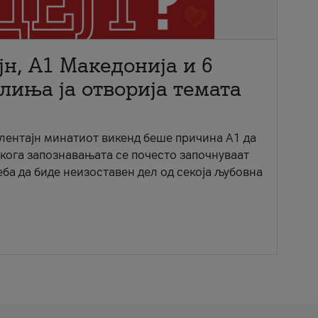
јн, A1 Македонија и 6
лиња ја отворија темата
ентајн минатиот викенд беше причина А1 да
 кога запознавањата се почесто започнуваат
еба да биде неизоставен дел од секоја љубовна