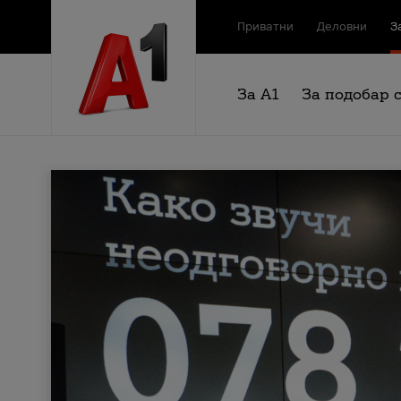
Приватни
Деловни
З
За А1
За подобар 