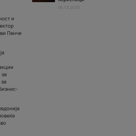
04.12.2025
1
ност и
сектор
ави Панче
ја
еакции
 за
 за
бизнис-
кедонија
повеќе
 во