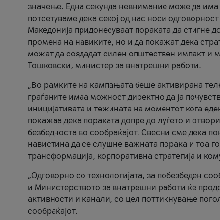
значење. Една секунда невнимание може да има 
потсетуваме дека секој од нас носи одговорност
Македонија придонесуваат пораката да стигне до
промена на навиките, но и да покажат дека стр
можат да создадат силен општествен импакт и м
Тошковски, министер за внатрешни работи.
„Во рамките на кампањата беше активирана телеф
граѓаните имаа можност директно да ја почувств
иницијативата и тежината на моментот кога еде
покажаа дека пораката допре до луѓето и отвори
безбедноста во сообраќајот. Свесни сме дека п
навистина да се слушне важната порака и тоа го
трансформација, корпоративна стратегија и ком
„Одговорно со технологијата, за побезбеден соо
и Министерството за внатрешни работи ќе продо
активности и канали, со цел поттикнување погол
сообраќајот.