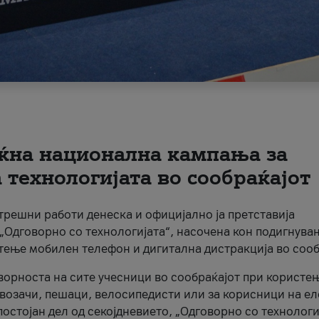
ќна национална кампања за
технологијата во сообраќајот
трешни работи денеска и официјално ја претставија
Одговорно со технологијата“, насочена кон подигнува
стење мобилен телефон и дигитална дистракција во сооб
ворноста на сите учесници во сообраќајот при користе
а возачи, пешаци, велосипедисти или за корисници на е
остојан дел од секојдневието, „Одговорно со технологи