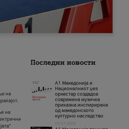
Последни новости
А1 Македонија и
Националниот џез
ње на
оркестар создадоа
современа музичка
раќајот.
приказна инспирирана
од македонското
ње на
културно наследство
лектрични
03.07.2026
јата“