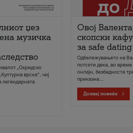
лниот џез
Овој Валента
мена музичка
скопски кафу
за safe dating
аследство
Одбележувањето на Вал
потсети дека, во време
ивалот „Охридско
онлајн, безбедноста тр
„Културна врска“, чиј
приказна...
а легендарната
Дознај повеќе