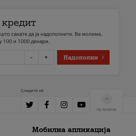
 кредит
а што сакате да ја надополните. Ве молиме,
у 100 и 1000 денари.
-
+
Надополни
Следете нè
На почеток
Мобилна апликација