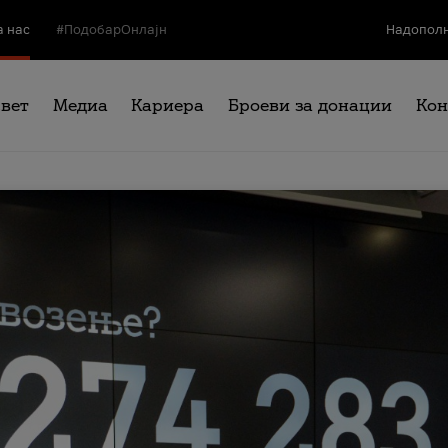
а нас
#ПодобарОнлајн
Надополн
свет
Медиа
Кариера
Броеви за донации
Кон