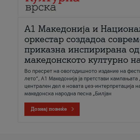
А1 Македонија и Национа
оркестар создадоа совре
приказна инспирирана од
македонското културно н
Во пресрет на овогодишното издание на фест
лето“, А1 Македонија ја претстави кампањата 
централен дел е новата џез-интерпретација н
македонска народна песна „Билјан
Дознај повеќе