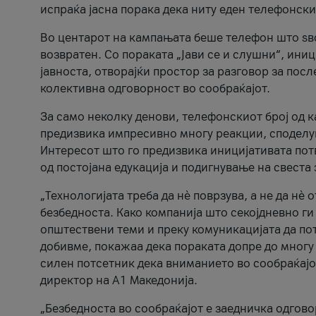
испраќа јасна порака дека ниту еден телефонск
Во центарот на кампањата беше телефон што ѕво
возвратен. Со пораката „Јави се и слушни“, ини
јавноста, отворајќи простор за разговор за пос
колективна одговорност во сообраќајот.
За само неколку денови, телефонскиот број од 
предизвика импресивно многу реакции, споделу
Интересот што го предизвика иницијативата потв
од постојана едукација и подигнување на свеста 
„Технологијата треба да нè поврзува, а не да нè 
безбедноста. Како компанија што секојдневно г
општествени теми и преку комуникацијата да по
добивме, покажаа дека пораката допре до многу 
силен потсетник дека вниманието во сообраќајо
директор на А1 Македонија.
„Безбедноста во сообраќајот е заедничка одгов