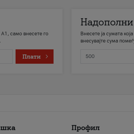
Надополни
 А1, само внесете го
Внесете ја сумата кој
.
внесувајте сума помеѓ
Плати
ршка
Профил