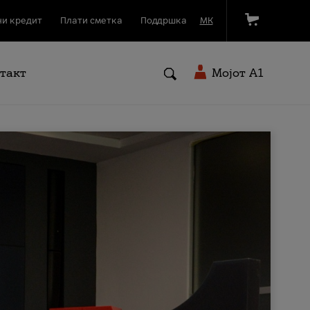
и кредит
Плати сметка
Поддршка
МК
такт
Мојот A1