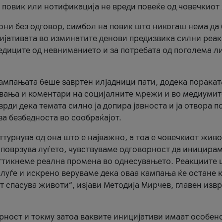
и повик или нотификација не вреди повеќе од човечкиот
ни без одговор, симбол на повик што никогаш нема да
цијативата во изминатите денови предизвика силни реак
ледиците од невниманието и за потребата од поголема л
кампањата беше завртен илјадници пати, додека поракат
вања и коментари на социјалните мрежи и во медиумит
рди дека темата силно ја допира јавноста и ја отвора п
за безбедноста во сообраќајот.
оттурнува од она што е најважно, а тоа е човечкиот живо
и поврзува луѓето, чувствуваме одговорност да иницира
ттикнеме реална промена во однесувањето. Реакциите 
луѓе и искрено веруваме дека оваа кампања ќе остане 
т спасува животи“, изјави Методија Мирчев, главен изв
орност и токму затоа ваквите иницијативи имаат особен