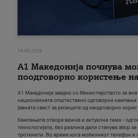
18.05.2026
A1 Македонија почнува мо
поодговорно користење на 
A1 Македонија заедно со Министерството за вна
националната општествено одговорна кампања „
јавната свест за ризиците од неодговорно кори
Кампањата отвора важна и актуелна тема – одго
технологијата, без разлика дали станува збор з
тротинети. Во време кога мобилниот телефон е п