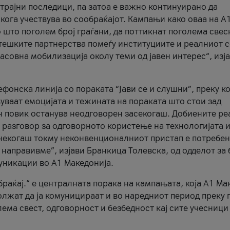
трајни последици, па затоа е важно континуирано да
 кога учествува во сообраќајот. Кампањи како оваа на A
 што поголем број граѓани, да поттикнат поголема свес
атешките партнерства помеѓу институциите и реалниот 
асовна мобилизација околу теми од јавен интерес“, изј
онска линија со пораката “Јави се и слушни”, преку ко
уваат емоцијата и тежината на пораката што стои зад
н повик останува неодговорен засекогаш. Добиените р
 разговор за одговорното користење на технологијата и
онекогаш токму неконвенционалниот пристап е потребен
 направивме”, изјави Бранкица Толевска, од одделот за 
уникации во А1 Македонија.
браќај.“ е централната порака на кампањата, која A1 Ма
лжат да ја комуницираат и во наредниот период преку 
ема свест, одговорност и безбедност кај сите учесници