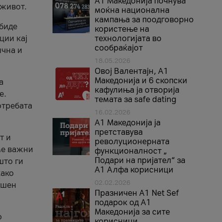
A1 Македонија почнува
 живот.
моќна национална
кампања за поодговорно
 биде
користење на
ции кај
технологијата во
сообраќајот
ична и
18.05.2026
Овој Валентајн, A1
Македонија и 6 скопски
а
кафулиња ја отворија
е.
темата за safe dating
отребата
16.02.2026
А1 Македонија ја
претставува
т и
револуционерната
ме важни
функционалност „
Подари на пријател“ за
што ги
А1 Алфа корисници
како
02.02.2026
ршен
Празничен A1 Net Sеf
подарок од А1
Македонија за сите
о
корисници